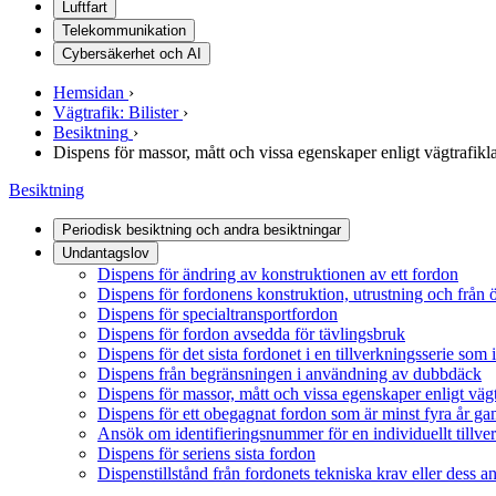
Luftfart
Telekommunikation
Cybersäkerhet och AI
Hemsidan
›
Vägtrafik: Bilister
›
Besiktning
›
Dispens för massor, mått och vissa egenskaper enligt vägtrafikl
Besiktning
Periodisk besiktning och andra besiktningar
Undantagslov
Dispens för ändring av konstruktionen av ett fordon
Dispens för fordonens konstruktion, utrustning och frå
Dispens för specialtransportfordon
Dispens för fordon avsedda för tävlingsbruk
Dispens för det sista fordonet i en tillverkningsserie som
Dispens från begränsningen i användning av dubbdäck
Dispens för massor, mått och vissa egenskaper enligt väg
Dispens för ett obegagnat fordon som är minst fyra år g
Ansök om identifieringsnummer för en individuellt tillv
Dispens för seriens sista fordon
Dispenstillstånd från fordonets tekniska krav eller dess 