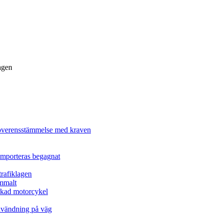
agen
n överensstämmelse med kraven
 importeras begagnat
trafiklagen
ammalt
erkad motorcykel
användning på väg