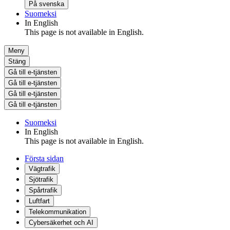
På svenska
Suomeksi
In English
This page is not available in English.
Meny
Stäng
Gå till e-tjänsten
Gå till e-tjänsten
Gå till e-tjänsten
Gå till e-tjänsten
Suomeksi
In English
This page is not available in English.
Första sidan
Vägtrafik
Sjötrafik
Spårtrafik
Luftfart
Telekommunikation
Cybersäkerhet och AI