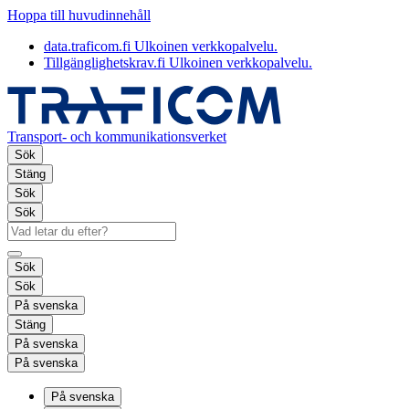
Hoppa till huvudinnehåll
data.traficom.fi
Ulkoinen verkkopalvelu.
Tillgänglighetskrav.fi
Ulkoinen verkkopalvelu.
Transport- och kommunikationsverket
Sök
Stäng
Sök
Sök
Sök
Sök
På svenska
Stäng
På svenska
På svenska
På svenska