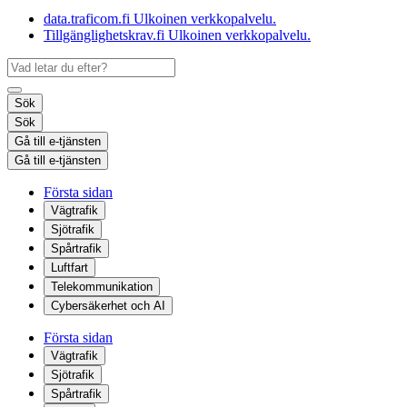
data.traficom.fi
Ulkoinen verkkopalvelu.
Tillgänglighetskrav.fi
Ulkoinen verkkopalvelu.
Sök
Sök
Gå till e-tjänsten
Gå till e-tjänsten
Första sidan
Vägtrafik
Sjötrafik
Spårtrafik
Luftfart
Telekommunikation
Cybersäkerhet och AI
Första sidan
Vägtrafik
Sjötrafik
Spårtrafik