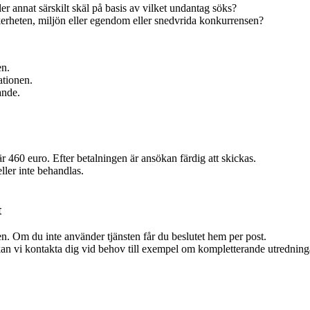
er annat särskilt skäl på basis av vilket undantag söks?
äkerheten, miljön eller egendom eller snedvrida konkurrensen?
en.
ationen.
ande.
r 460 euro. Efter betalningen är ansökan färdig att skickas.
ller inte behandlas.
t
den. Om du inte använder tjänsten får du beslutet hem per post.
kan vi kontakta dig vid behov till exempel om kompletterande utrednin