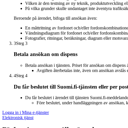
Vilken är den testning av ny teknik, produktutveckling ell
På vilka grunder skulle undantaget inte äventyra trafiks
Beroende på ärendet, bifoga till ansökan även:
En måttritning av fordonet och/eller fordonskombination
Vändningsdiagram för fordonet och/eller fordonskombin
Fotografier, ritningar, beräkningar, diagram eller motsvar
3
Steg 3
Betala ansökan om dispens
Betala ansökan i tjänsten. Priset för ansökan om dispens ä
Avgiften återbetalas inte, även om ansökan avslås e
4
Steg 4
Du får beslutet till Suomi.fi-tjänsten eller per pos
Du får beslutet i ärendet till tjänsten Suomi.fi-meddelan
Före beslutet, under handläggningen av ansökan, 
Logga in i Mina e-tjänster
Elektronisk tjänst