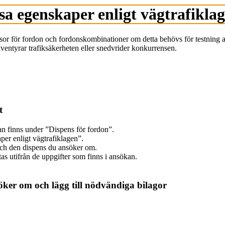
sa egenskaper enligt vägtrafikla
or för fordon och fordonskombinationer om detta behövs för testning av 
 äventyrar trafiksäkerheten eller snedvrider konkurrensen.
t
an finns under ”Dispens för fordon”.
per enligt vägtrafiklagen”.
 och den dispens du ansöker om.
tas utifrån de uppgifter som finns i ansökan.
ker om och lägg till nödvändiga bilagor