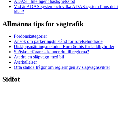
ADAS - Intelligent hastighetsstöd
Vad är ADAS-system och vilka ADAS-system finns det i
bilar?
Allmänna tips för vägtrafik
Fordonskategorier
Ansök om parkeringstillstånd för rörelsehindrade
Utsläppsmätningsmetoden Euro 6e-bis för laddhybrider
Snöskoterförare – känner du till reglerna?
Att dra en släpvagn med bil
Återkallelser
Ofta ställda frågor om regleringen av släpvagnsvikter
Sidfot