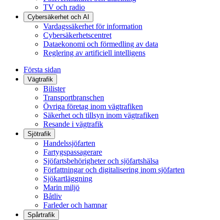
TV och radio
Cybersäkerhet och AI
Vardagssäkerhet för information
Cybersäkerhetscentret
Dataekonomi och förmedling av data
Reglering av artificiell intelligens
Första sidan
Vägtrafik
Bilister
Transportbranschen
Övriga företag inom vägtrafiken
Säkerhet och tillsyn inom vägtrafiken
Resande i vägtrafik
Sjötrafik
Handelssjöfarten
Fartygspassagerare
Sjöfartsbehörigheter och sjöfartshälsa
Författningar och digitalisering inom sjöfarten
Sjökartläggning
Marin miljö
Båtliv
Farleder och hamnar
Spårtrafik