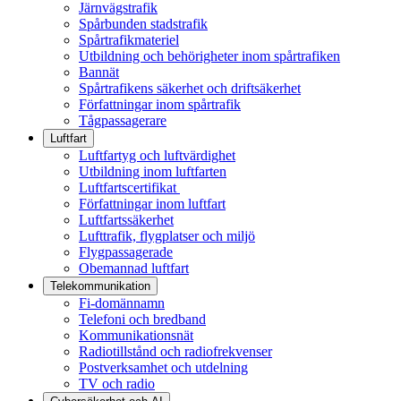
Järnvägstrafik
Spårbunden stadstrafik
Spårtrafikmateriel
Utbildning och behörigheter inom spårtrafiken
Bannät
Spårtrafikens säkerhet och driftsäkerhet
Författningar inom spårtrafik
Tågpassagerare
Luftfart
Luftfartyg och luftvärdighet
Utbildning inom luftfarten
Luftfartscertifikat
Författningar inom luftfart
Luftfartssäkerhet
Lufttrafik, flygplatser och miljö
Flygpassagerade
Obemannad luftfart
Telekommunikation
Fi-domännamn
Telefoni och bredband
Kommunikationsnät
Radiotillstånd och radiofrekvenser
Postverksamhet och utdelning
TV och radio