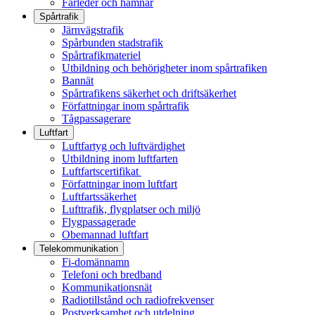
Farleder och hamnar
Spårtrafik
Järnvägstrafik
Spårbunden stadstrafik
Spårtrafikmateriel
Utbildning och behörigheter inom spårtrafiken
Bannät
Spårtrafikens säkerhet och driftsäkerhet
Författningar inom spårtrafik
Tågpassagerare
Luftfart
Luftfartyg och luftvärdighet
Utbildning inom luftfarten
Luftfartscertifikat
Författningar inom luftfart
Luftfartssäkerhet
Lufttrafik, flygplatser och miljö
Flygpassagerade
Obemannad luftfart
Telekommunikation
Fi-domännamn
Telefoni och bredband
Kommunikationsnät
Radiotillstånd och radiofrekvenser
Postverksamhet och utdelning