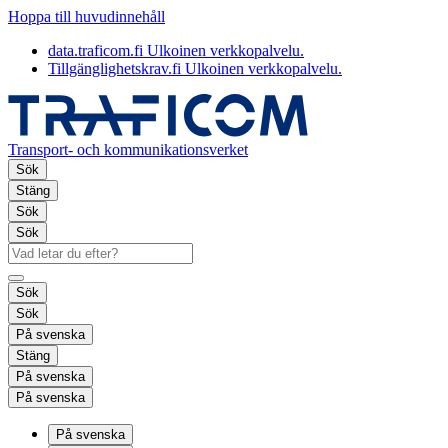
Hoppa till huvudinnehåll
data.traficom.fi
Ulkoinen verkkopalvelu.
Tillgänglighetskrav.fi
Ulkoinen verkkopalvelu.
Transport- och kommunikationsverket
Sök
Stäng
Sök
Sök
Sök
Sök
På svenska
Stäng
På svenska
På svenska
På svenska