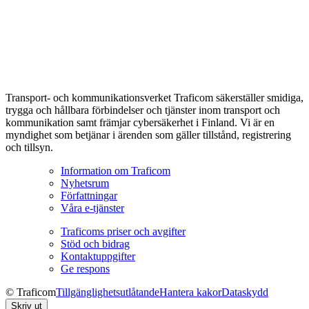
Transport- och kommunikationsverket Traficom säkerställer smidiga,
trygga och hållbara förbindelser och tjänster inom transport och
kommunikation samt främjar cybersäkerhet i Finland. Vi är en
myndighet som betjänar i ärenden som gäller tillstånd, registrering
och tillsyn.
Information om Traficom
Nyhetsrum
Författningar
Våra e-tjänster
Traficoms priser och avgifter
Stöd och bidrag
Kontaktuppgifter
Ge respons
© Traficom
Tillgänglighetsutlåtande
Hantera kakor
Dataskydd
Skriv ut