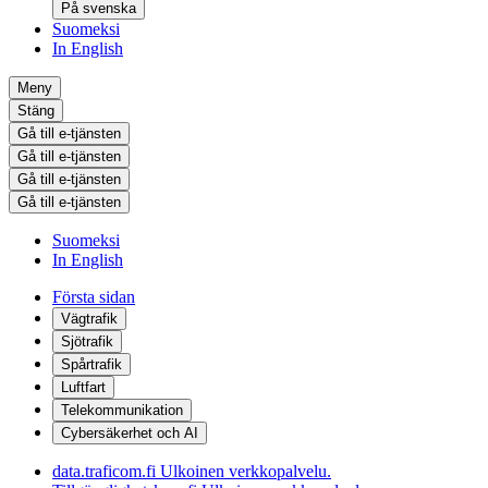
På svenska
Suomeksi
In English
Meny
Stäng
Gå till e-tjänsten
Gå till e-tjänsten
Gå till e-tjänsten
Gå till e-tjänsten
Suomeksi
In English
Första sidan
Vägtrafik
Sjötrafik
Spårtrafik
Luftfart
Telekommunikation
Cybersäkerhet och AI
data.traficom.fi
Ulkoinen verkkopalvelu.