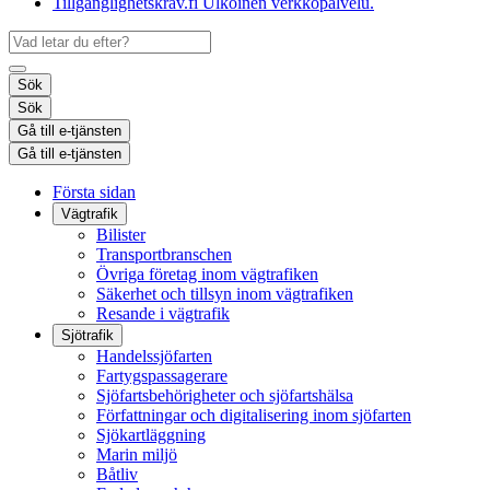
Tillgänglighetskrav.fi
Ulkoinen verkkopalvelu.
Sök
Sök
Gå till e-tjänsten
Gå till e-tjänsten
Första sidan
Vägtrafik
Bilister
Transportbranschen
Övriga företag inom vägtrafiken
Säkerhet och tillsyn inom vägtrafiken
Resande i vägtrafik
Sjötrafik
Handelssjöfarten
Fartygspassagerare
Sjöfartsbehörigheter och sjöfartshälsa
Författningar och digitalisering inom sjöfarten
Sjökartläggning
Marin miljö
Båtliv