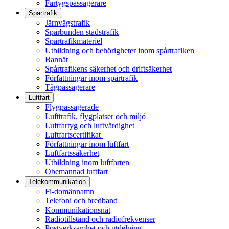
Fartygspassagerare
Spårtrafik
Järnvägstrafik
Spårbunden stadstrafik
Spårtrafikmateriel
Utbildning och behörigheter inom spårtrafiken
Bannät
Spårtrafikens säkerhet och driftsäkerhet
Författningar inom spårtrafik
Tågpassagerare
Luftfart
Flygpassagerade
Lufttrafik, flygplatser och miljö
Luftfartyg och luftvärdighet
Luftfartscertifikat
Författningar inom luftfart
Luftfartssäkerhet
Utbildning inom luftfarten
Obemannad luftfart
Telekommunikation
Fi-domännamn
Telefoni och bredband
Kommunikationsnät
Radiotillstånd och radiofrekvenser
Postverksamhet och utdelning