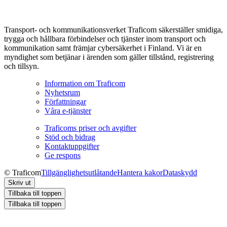
Transport- och kommunikationsverket Traficom säkerställer smidiga,
trygga och hållbara förbindelser och tjänster inom transport och
kommunikation samt främjar cybersäkerhet i Finland. Vi är en
myndighet som betjänar i ärenden som gäller tillstånd, registrering
och tillsyn.
Information om Traficom
Nyhetsrum
Författningar
Våra e-tjänster
Traficoms priser och avgifter
Stöd och bidrag
Kontaktuppgifter
Ge respons
© Traficom
Tillgänglighetsutlåtande
Hantera kakor
Dataskydd
Skriv ut
Tillbaka till toppen
Tillbaka till toppen