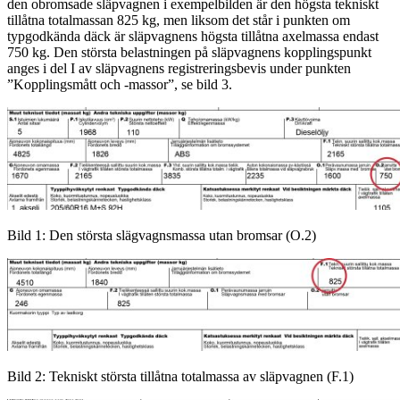
den obromsade släpvagnen i exempelbilden är den högsta tekniskt
tillåtna totalmassan 825 kg, men liksom det står i punkten om
typgodkända däck är släpvagnens högsta tillåtna axelmassa endast
750 kg. Den största belastningen på släpvagnens kopplingspunkt
anges i del I av släpvagnens registreringsbevis under punkten
”Kopplingsmått och -massor”, se bild 3.
Bild 1: Den största slägvagnsmassa utan bromsar (O.2)
Bild 2: Tekniskt största tillåtna totalmassa av släpvagnen (F.1)