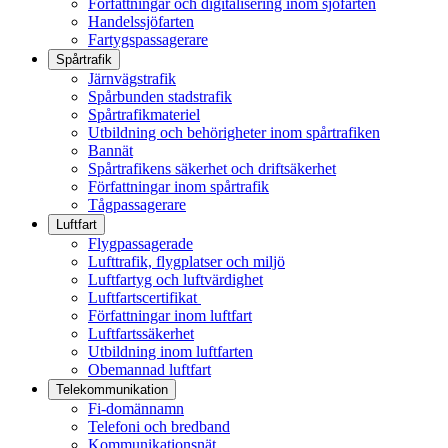
Författningar och digitalisering inom sjöfarten
Handelssjöfarten
Fartygspassagerare
Spårtrafik
Järnvägstrafik
Spårbunden stadstrafik
Spårtrafikmateriel
Utbildning och behörigheter inom spårtrafiken
Bannät
Spårtrafikens säkerhet och driftsäkerhet
Författningar inom spårtrafik
Tågpassagerare
Luftfart
Flygpassagerade
Lufttrafik, flygplatser och miljö
Luftfartyg och luftvärdighet
Luftfartscertifikat
Författningar inom luftfart
Luftfartssäkerhet
Utbildning inom luftfarten
Obemannad luftfart
Telekommunikation
Fi-domännamn
Telefoni och bredband
Kommunikationsnät