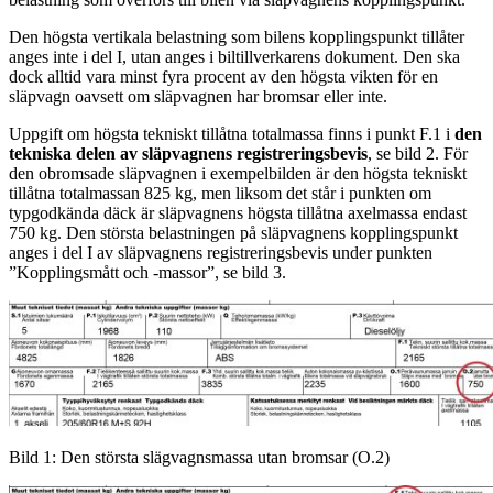
Den högsta vertikala belastning som bilens kopplingspunkt tillåter
anges inte i del I, utan anges i biltillverkarens dokument. Den ska
dock alltid vara minst fyra procent av den högsta vikten för en
släpvagn oavsett om släpvagnen har bromsar eller inte.
Uppgift om högsta tekniskt tillåtna totalmassa finns i punkt F.1 i
den
tekniska delen av släpvagnens registreringsbevis
, se bild 2. För
den obromsade släpvagnen i exempelbilden är den högsta tekniskt
tillåtna totalmassan 825 kg, men liksom det står i punkten om
typgodkända däck är släpvagnens högsta tillåtna axelmassa endast
750 kg. Den största belastningen på släpvagnens kopplingspunkt
anges i del I av släpvagnens registreringsbevis under punkten
”Kopplingsmått och -massor”, se bild 3.
Bild 1: Den största slägvagnsmassa utan bromsar (O.2)