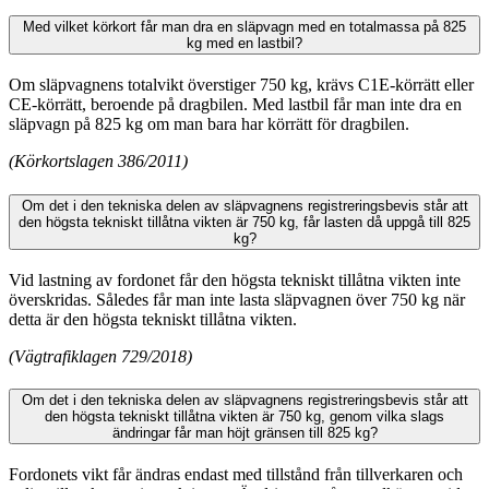
Med vilket körkort får man dra en släpvagn med en totalmassa på 825
kg med en lastbil?
Om släpvagnens totalvikt överstiger 750 kg, krävs C1E-körrätt eller
CE-körrätt, beroende på dragbilen. Med lastbil får man inte dra en
släpvagn på 825 kg om man bara har körrätt för dragbilen.
(Körkortslagen 386/2011)
Om det i den tekniska delen av släpvagnens registreringsbevis står att
den högsta tekniskt tillåtna vikten är 750 kg, får lasten då uppgå till 825
kg?
Vid lastning av fordonet får den högsta tekniskt tillåtna vikten inte
överskridas. Således får man inte lasta släpvagnen över 750 kg när
detta är den högsta tekniskt tillåtna vikten.
(Vägtrafiklagen 729/2018)
Om det i den tekniska delen av släpvagnens registreringsbevis står att
den högsta tekniskt tillåtna vikten är 750 kg, genom vilka slags
ändringar får man höjt gränsen till 825 kg?
Fordonets vikt får ändras endast med tillstånd från tillverkaren och