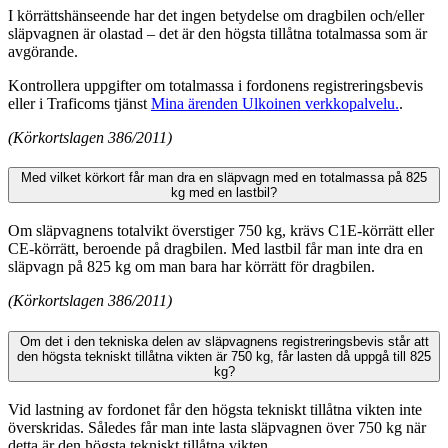
I körrättshänseende har det ingen betydelse om dragbilen och/eller
släpvagnen är olastad – det är den högsta tillåtna totalmassa som är
avgörande.
Kontrollera uppgifter om totalmassa i fordonens registreringsbevis
eller i Traficoms tjänst
Mina ärenden
Ulkoinen verkkopalvelu.
.
(Körkortslagen 386/2011)
Med vilket körkort får man dra en släpvagn med en totalmassa på 825
kg med en lastbil?
Om släpvagnens totalvikt överstiger 750 kg, krävs C1E-körrätt eller
CE-körrätt, beroende på dragbilen. Med lastbil får man inte dra en
släpvagn på 825 kg om man bara har körrätt för dragbilen.
(Körkortslagen 386/2011)
Om det i den tekniska delen av släpvagnens registreringsbevis står att
den högsta tekniskt tillåtna vikten är 750 kg, får lasten då uppgå till 825
kg?
Vid lastning av fordonet får den högsta tekniskt tillåtna vikten inte
överskridas. Således får man inte lasta släpvagnen över 750 kg när
detta är den högsta tekniskt tillåtna vikten.