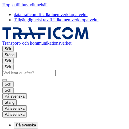
Hoppa till huvudinnehåll
data.traficom.fi
Ulkoinen verkkopalvelu.
Tillgänglighetskrav.fi
Ulkoinen verkkopalvelu.
Transport- och kommunikationsverket
Sök
Stäng
Sök
Sök
Sök
Sök
På svenska
Stäng
På svenska
På svenska
På svenska