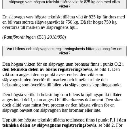
släpvagn vars högsta tekniskt tillåtna vikt är 825 kg och med vilka
vikter?
En släpvagn vars högsta tekniskt tillåtna vikt är 825 kg får dras med
en bil vars största släpvagnsvikt är 750 kg. Då får högst 750 kg
överföras till marken av släpvagnens hjul.
(Ramförordningen (EU) 2018/858)
Var i bilens och släpvagnens registreringsbevis hittar jag uppgifter om
vikter?
Den högsta vikten för en släpvagn utan bromsar finns i punkt O.2 i
den tekniska delen av bilens registreringsbevis
, se bild 1. Den
vikt som anges i denna punkt avser endast den vikt som
släpvagnshjulen överför till marken och innefattar inte den
belastning som överförs till bilen via släpvagnens kopplingspunkt.
Den högsta vertikala belastning som bilens kopplingspunkt tillåter
anges inte i del I, utan anges i biltillverkarens dokument. Den ska
dock alltid vara minst fyra procent av den högsta vikten för en
släpvagn oavsett om släpvagnen har bromsar eller inte.
Uppgift om högsta tekniskt tillåtna totalmassa finns i punkt F.1 i
den
tekniska delen av släpvagnens registreringsbevis
, se bild 2. För