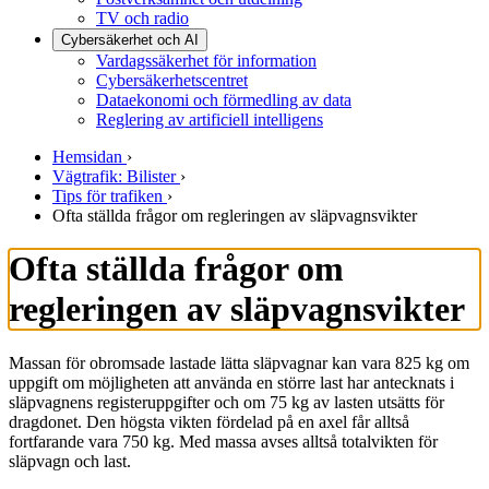
TV och radio
Cybersäkerhet och AI
Vardagssäkerhet för information
Cybersäkerhetscentret
Dataekonomi och förmedling av data
Reglering av artificiell intelligens
Hemsidan
›
Vägtrafik: Bilister
›
Tips för trafiken
›
Ofta ställda frågor om regleringen av släpvagnsvikter
Ofta ställda frågor om
regleringen av släpvagnsvikter
Massan för obromsade lastade lätta släpvagnar kan vara 825 kg om
uppgift om möjligheten att använda en större last har antecknats i
släpvagnens registeruppgifter och om 75 kg av lasten utsätts för
dragdonet. Den högsta vikten fördelad på en axel får alltså
fortfarande vara 750 kg. Med massa avses alltså totalvikten för
släpvagn och last.