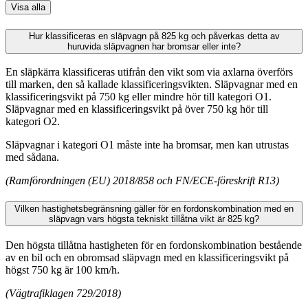
Visa alla
Hur klassificeras en släpvagn på 825 kg och påverkas detta av
huruvida släpvagnen har bromsar eller inte?
En släpkärra klassificeras utifrån den vikt som via axlarna överförs
till marken, den så kallade klassificeringsvikten. Släpvagnar med en
klassificeringsvikt på 750 kg eller mindre hör till kategori O1.
Släpvagnar med en klassificeringsvikt på över 750 kg hör till
kategori O2.
Släpvagnar i kategori O1 måste inte ha bromsar, men kan utrustas
med sådana.
(Ramförordningen (EU) 2018/858 och FN/ECE-föreskrift R13)
Vilken hastighetsbegränsning gäller för en fordonskombination med en
släpvagn vars högsta tekniskt tillåtna vikt är 825 kg?
Den högsta tillåtna hastigheten för en fordonskombination bestående
av en bil och en obromsad släpvagn med en klassificeringsvikt på
högst 750 kg är 100 km/h.
(Vägtrafiklagen 729/2018)