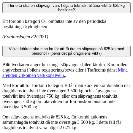
Hur ofta ska en släpvagn vars högsta tekniskt tillåtna vikt är 825 kg
besiktas?
Ett fordon i kategori O1 omfattas inte av den periodiska
besiktningsskyldigheten.
(Fordonslagen 82/2021)
Vilket körkort ska man ha för att få dra en släpvagn på 825 kg med
personbil? (beror det på dragbilens vikt?)
Biltillverkaren anger hur tunga släpvagnar bilen får dra. Kontrollera
angivelserna i bilens registreringsbevis eller i Traficoms tjänst
Mina
ärenden
Ulkoinen verkkopalvelu.
.
Med körrätt för fordon i kategori B får man köra en kombination där
dragbilens totalvikt inte överstiger 3 500 kg och släpvagnens
totalvikt inte överstiger 750 kg, eller om släpvagnens totalvikt
överstiger 750 kg får totalvikten för fordonskombination inte
överstiga 3 500 kg.
Om släpvagnens totalvikt är 825 kg, får kombinationens
sammanlagda totalvikt då inte överstiga 3 500 kg. I detta fall får
dragbilens totalvikt vara högst 2 675 kg.