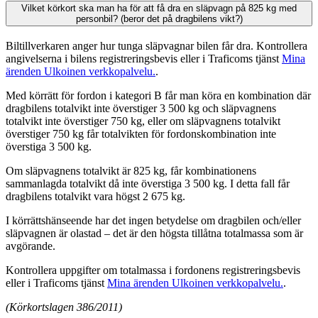
Vilket körkort ska man ha för att få dra en släpvagn på 825 kg med
personbil? (beror det på dragbilens vikt?)
Biltillverkaren anger hur tunga släpvagnar bilen får dra. Kontrollera
angivelserna i bilens registreringsbevis eller i Traficoms tjänst
Mina
ärenden
Ulkoinen verkkopalvelu.
.
Med körrätt för fordon i kategori B får man köra en kombination där
dragbilens totalvikt inte överstiger 3 500 kg och släpvagnens
totalvikt inte överstiger 750 kg, eller om släpvagnens totalvikt
överstiger 750 kg får totalvikten för fordonskombination inte
överstiga 3 500 kg.
Om släpvagnens totalvikt är 825 kg, får kombinationens
sammanlagda totalvikt då inte överstiga 3 500 kg. I detta fall får
dragbilens totalvikt vara högst 2 675 kg.
I körrättshänseende har det ingen betydelse om dragbilen och/eller
släpvagnen är olastad – det är den högsta tillåtna totalmassa som är
avgörande.
Kontrollera uppgifter om totalmassa i fordonens registreringsbevis
eller i Traficoms tjänst
Mina ärenden
Ulkoinen verkkopalvelu.
.
(Körkortslagen 386/2011)