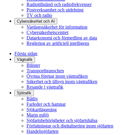
Radiotillstånd och radiofrekvenser
Postverksamhet och utdelning
TV och radio
Cybersäkerhet och AI
Vardagssäkerhet för information
Cybersäkerhetscentret
Dataekonomi och förmedling av data
Reglering av artificiell intelligens
Första sidan
Vägtrafik
Bilister
Transportbranschen
Övriga företag inom vägtrafiken
Säkerhet och tillsyn inom vägtrafiken
Resande i vägtrafik
Sjötrafik
Båtliv
Farleder och hamnar
Sjökartläggning
Marin miljö
Sjöfartsbehörigheter och sjöfartshälsa
Författningar och digitalisering inom sjöfarten
Handelssjöfarten