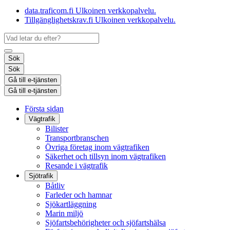
data.traficom.fi
Ulkoinen verkkopalvelu.
Tillgänglighetskrav.fi
Ulkoinen verkkopalvelu.
Sök
Sök
Gå till e-tjänsten
Gå till e-tjänsten
Första sidan
Vägtrafik
Bilister
Transportbranschen
Övriga företag inom vägtrafiken
Säkerhet och tillsyn inom vägtrafiken
Resande i vägtrafik
Sjötrafik
Båtliv
Farleder och hamnar
Sjökartläggning
Marin miljö
Sjöfartsbehörigheter och sjöfartshälsa