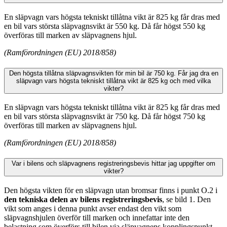
En släpvagn vars högsta tekniskt tillåtna vikt är 825 kg får dras med
en bil vars största släpvagnsvikt är 550 kg. Då får högst 550 kg
överföras till marken av släpvagnens hjul.
(Ramförordningen (EU) 2018/858)
Den högsta tillåtna släpvagnsvikten för min bil är 750 kg. Får jag dra en
släpvagn vars högsta tekniskt tillåtna vikt är 825 kg och med vilka
vikter?
En släpvagn vars högsta tekniskt tillåtna vikt är 825 kg får dras med
en bil vars största släpvagnsvikt är 750 kg. Då får högst 750 kg
överföras till marken av släpvagnens hjul.
(Ramförordningen (EU) 2018/858)
Var i bilens och släpvagnens registreringsbevis hittar jag uppgifter om
vikter?
Den högsta vikten för en släpvagn utan bromsar finns i punkt O.2 i
den tekniska delen av bilens registreringsbevis
, se bild 1. Den
vikt som anges i denna punkt avser endast den vikt som
släpvagnshjulen överför till marken och innefattar inte den
belastning som överförs till bilen via släpvagnens kopplingspunkt.