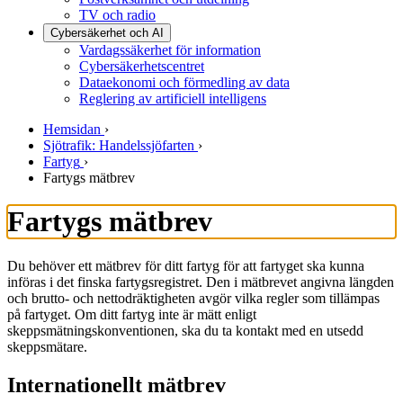
TV och radio
Cybersäkerhet och AI
Vardagssäkerhet för information
Cybersäkerhetscentret
Dataekonomi och förmedling av data
Reglering av artificiell intelligens
Hemsidan
›
Sjötrafik: Handelssjöfarten
›
Fartyg
›
Fartygs mätbrev
Fartygs mätbrev
Du behöver ett mätbrev för ditt fartyg för att fartyget ska kunna
införas i det finska fartygsregistret. Den i mätbrevet angivna längden
och brutto- och nettodräktigheten avgör vilka regler som tillämpas
på fartyget. Om ditt fartyg inte är mätt enligt
skeppsmätningskonventionen, ska du ta kontakt med en utsedd
skeppsmätare.
Internationellt mätbrev