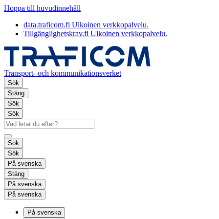
Hoppa till huvudinnehåll
data.traficom.fi
Ulkoinen verkkopalvelu.
Tillgänglighetskrav.fi
Ulkoinen verkkopalvelu.
Transport- och kommunikationsverket
Sök
Stäng
Sök
Sök
Sök
Sök
På svenska
Stäng
På svenska
På svenska
På svenska