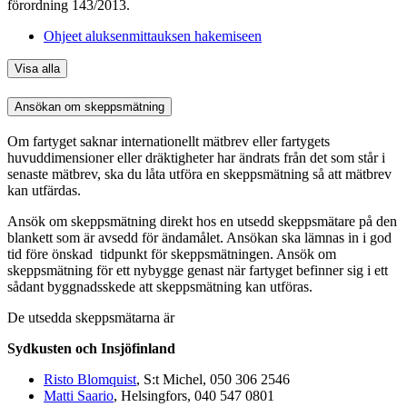
förordning 143/2013.
Ohjeet aluksenmittauksen hakemiseen
Visa alla
Ansökan om skeppsmätning
Om fartyget saknar internationellt mätbrev eller fartygets
huvuddimensioner eller dräktigheter har ändrats från det som står i
senaste mätbrev, ska du låta utföra en skeppsmätning så att mätbrev
kan utfärdas.
Ansök om skeppsmätning direkt hos en utsedd skeppsmätare på den
blankett som är avsedd för ändamålet. Ansökan ska lämnas in i god
tid före önskad tidpunkt för skeppsmätningen. Ansök om
skeppsmätning för ett nybygge genast när fartyget befinner sig i ett
sådant byggnadsskede att skeppsmätning kan utföras.
De utsedda skeppsmätarna är
Sydkusten och Insjöfinland
Risto Blomquist
, S:t Michel, 050 306 2546
Matti Saario
, Helsingfors, 040 547 0801