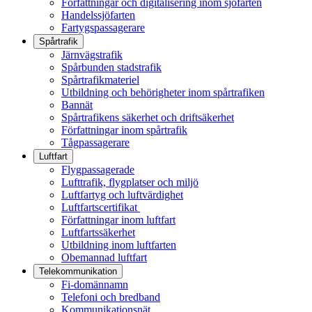
Författningar och digitalisering inom sjöfarten
Handelssjöfarten
Fartygspassagerare
Spårtrafik
Järnvägstrafik
Spårbunden stadstrafik
Spårtrafikmateriel
Utbildning och behörigheter inom spårtrafiken
Bannät
Spårtrafikens säkerhet och driftsäkerhet
Författningar inom spårtrafik
Tågpassagerare
Luftfart
Flygpassagerade
Lufttrafik, flygplatser och miljö
Luftfartyg och luftvärdighet
Luftfartscertifikat
Författningar inom luftfart
Luftfartssäkerhet
Utbildning inom luftfarten
Obemannad luftfart
Telekommunikation
Fi-domännamn
Telefoni och bredband
Kommunikationsnät