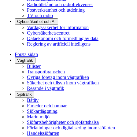
Radiotillstånd och radiofrekvenser
Postverksamhet och utdelning
TV och radio
Cybersäkerhet och AI
Vardagssäkerhet för information
Cybersäkerhetscentret
Dataekonomi och förmedling av data
Reglering av artificiell intelligens
Första sidan
Vägtrafik
Bilister
Transportbranschen
Övriga företag inom vägtrafiken
Säkerhet och tillsyn inom vägtrafiken
Resande i vägtrafik
Sjötrafik
Båtliv
Farleder och hamnar
Sjökartläggning
Marin miljö
Sjöfartsbehörigheter och sjöfartshälsa
Författningar och digitalisering inom sjöfarten
Handelssjöfarten