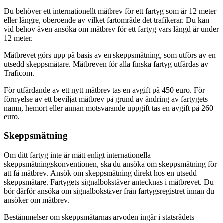
Du behöver ett internationellt mätbrev för ett fartyg som är 12 meter
eller längre, oberoende av vilket fartområde det trafikerar. Du kan
vid behov även ansöka om mätbrev för ett fartyg vars längd är under
12 meter.
Mätbrevet görs upp på basis av en skeppsmätning, som utförs av en
utsedd skeppsmätare. Mätbreven för alla finska fartyg utfärdas av
Traficom.
För utfärdande av ett nytt mätbrev tas en avgift på 450 euro. För
förnyelse av ett beviljat mätbrev på grund av ändring av fartygets
namn, hemort eller annan motsvarande uppgift tas en avgift på 260
euro.
Skeppsmätning
Om ditt fartyg inte är mätt enligt internationella
skeppsmätningskonventionen, ska du ansöka om skeppsmätning för
att få mätbrev. Ansök om skeppsmätning direkt hos en utsedd
skeppsmätare. Fartygets signalbokstäver antecknas i mätbrevet. Du
bör därför ansöka om signalbokstäver från fartygsregistret innan du
ansöker om mätbrev.
Bestämmelser om skeppsmätarnas arvoden ingår i statsrådets