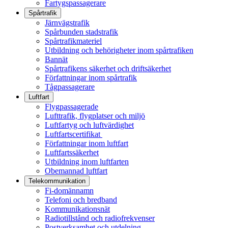
Fartygspassagerare
Spårtrafik
Järnvägstrafik
Spårbunden stadstrafik
Spårtrafikmateriel
Utbildning och behörigheter inom spårtrafiken
Bannät
Spårtrafikens säkerhet och driftsäkerhet
Författningar inom spårtrafik
Tågpassagerare
Luftfart
Flygpassagerade
Lufttrafik, flygplatser och miljö
Luftfartyg och luftvärdighet
Luftfartscertifikat
Författningar inom luftfart
Luftfartssäkerhet
Utbildning inom luftfarten
Obemannad luftfart
Telekommunikation
Fi-domännamn
Telefoni och bredband
Kommunikationsnät
Radiotillstånd och radiofrekvenser
Postverksamhet och utdelning