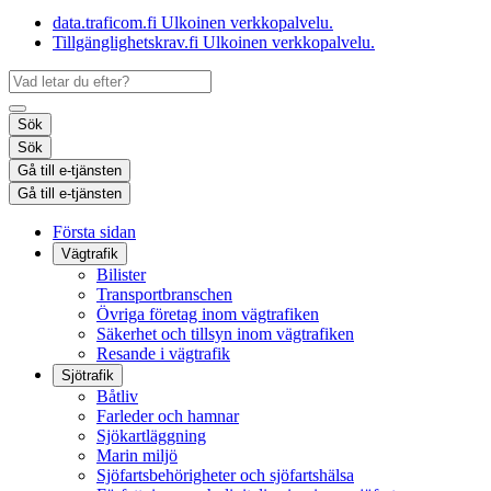
data.traficom.fi
Ulkoinen verkkopalvelu.
Tillgänglighetskrav.fi
Ulkoinen verkkopalvelu.
Sök
Sök
Gå till e-tjänsten
Gå till e-tjänsten
Första sidan
Vägtrafik
Bilister
Transportbranschen
Övriga företag inom vägtrafiken
Säkerhet och tillsyn inom vägtrafiken
Resande i vägtrafik
Sjötrafik
Båtliv
Farleder och hamnar
Sjökartläggning
Marin miljö
Sjöfartsbehörigheter och sjöfartshälsa