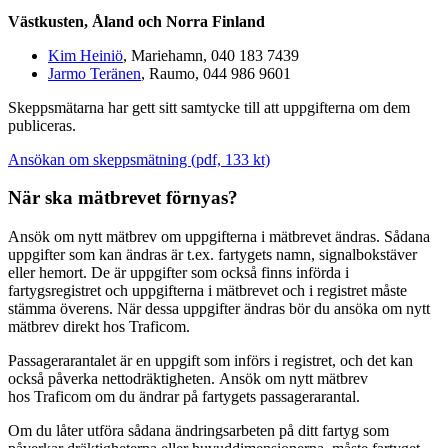
Västkusten, Åland och Norra Finland
Kim Heiniö
, Mariehamn, 040 183 7439
Jarmo Teränen
, Raumo, 044 986 9601
Skeppsmätarna har gett sitt samtycke till att uppgifterna om dem
publiceras.
Ansökan om skeppsmätning (pdf, 133 kt)
När ska mätbrevet förnyas?
Ansök om nytt mätbrev om uppgifterna i mätbrevet ändras. Sådana
uppgifter som kan ändras är t.ex. fartygets namn, signalbokstäver
eller hemort. De är uppgifter som också finns införda i
fartygsregistret och uppgifterna i mätbrevet och i registret måste
stämma överens. När dessa uppgifter ändras bör du ansöka om nytt
mätbrev direkt hos Traficom.
Passagerarantalet är en uppgift som införs i registret, och det kan
också påverka nettodräktigheten. Ansök om nytt mätbrev
hos Traficom om du ändrar på fartygets passagerarantal.
Om du låter utföra sådana ändringsarbeten på ditt fartyg som