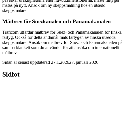
påverkar dräktigheterna eller huvuddimensionerna, måste fartyget
mätas på nytt. Ansök om ny skeppsmätning hos en utsedd
skeppsmätare.
Mätbrev för Suezkanalen och Panamakanalen
Traficom utfärdar mätbrev för Suez- och Panamakanalen för finska
fartyg. Också för detta ändamål mäts fartygen av finska utsedda
skeppsmätare. Ansök om mätbrev för Suez- och Panamakanalen på
samma blankett som du använder för att ansöka om internationellt
mätbrev.
Sidan är senast uppdaterad
27.1.2026
27. januari 2026
Sidfot