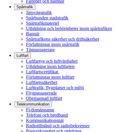
Farleder och hamnar
Spårtrafik
Järnvägstrafik
Spårbunden stadstrafik
Spårtrafikmateriel
Utbildning och behörigheter inom spårtrafiken
Bannät
Spårtrafikens säkerhet och driftsäkerhet
Författningar inom spårtrafik
Tågpassagerare
Luftfart
Luftfartyg och luftvärdighet
Utbildning inom luftfarten
Luftfartscertifikat
Författningar inom luftfart
Luftfartssäkerhet
Lufttrafik, flygplatser och miljö
Flygpassagerade
Obemannad luftfart
Telekommunikation
Fi-domännamn
Telefoni och bredband
Kommunikationsnät
Radiotillstånd och radiofrekvenser
Postverksamhet och utdelning