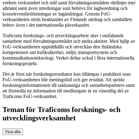
verkets verksamhet och mål samt förvaltningsområdets riktlinjer mer
allmänt samt även utredningar som behövs för lagberedning och
konsekvensbedömningar av lagändringar. Genom FoU-
verksamheten stöds beaktandet av Finlands särdrag och samhällets
behov även i det internationella påverkandet.
Traficoms forsknings- och utvecklingsarbete sker i omfattande
samarbete med förvaltningsområdet och andra aktörer. Med hjälp av
FoU-verksamheten upprätthålls och utvecklas den finländska
kompetensen om trafiksäkerhet, miljö, transportsystem och
kommunikationsteknologi. Verket deltar också i flera internationella
forskningsprojekt.
Det är först när forskningsresultaten kan tillämpas i praktiken som
FoU-verksamheten blir meningsfull och ger resultat. Att sprida
forskningsinformationen till sakkunniga och samarbetspartners samt
att förmedla ny information till medborgare är en väsentlig del av
Traficoms FoU-verksamhet.
Teman för Traficoms forsknings- och
utvecklingsverksamhet
Visa alla