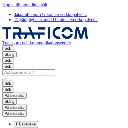
Hoppa till huvudinnehåll
data.traficom.fi
Ulkoinen verkkopalvelu.
Tillgänglighetskrav.fi
Ulkoinen verkkopalvelu.
Transport- och kommunikationsverket
Sök
Stäng
Sök
Sök
Sök
Sök
På svenska
Stäng
På svenska
På svenska
På svenska