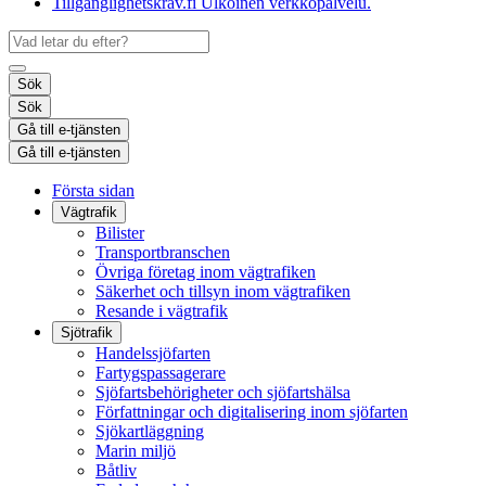
Tillgänglighetskrav.fi
Ulkoinen verkkopalvelu.
Sök
Sök
Gå till e-tjänsten
Gå till e-tjänsten
Första sidan
Vägtrafik
Bilister
Transportbranschen
Övriga företag inom vägtrafiken
Säkerhet och tillsyn inom vägtrafiken
Resande i vägtrafik
Sjötrafik
Handelssjöfarten
Fartygspassagerare
Sjöfartsbehörigheter och sjöfartshälsa
Författningar och digitalisering inom sjöfarten
Sjökartläggning
Marin miljö
Båtliv