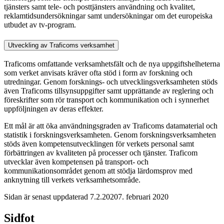
tjänsters samt tele- och posttjänsters användning och kvalitet,
reklamtidsundersökningar samt undersökningar om det europeiska
utbudet av tv-program.
Utveckling av Traficoms verksamhet
Traficoms omfattande verksamhetsfält och de nya uppgiftshelheterna
som verket anvisats kräver ofta stöd i form av forskning och
utredningar. Genom forsknings- och utvecklingsverksamheten stöds
även Traficoms tillsynsuppgifter samt upprättande av reglering och
föreskrifter som rör transport och kommunikation och i synnerhet
uppföljningen av deras effekter.
Ett mål är att öka användningsgraden av Traficoms datamaterial och
statistik i forskningsverksamheten. Genom forskningsverksamheten
stöds även kompetensutvecklingen för verkets personal samt
förbättringen av kvaliteten på processer och tjänster. Traficom
utvecklar även kompetensen på transport- och
kommunikationsområdet genom att stödja lärdomsprov med
anknytning till verkets verksamhetsområde.
Sidan är senast uppdaterad
7.2.2020
7. februari 2020
Sidfot