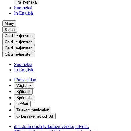
På svenska
Suomeksi
In English
Meny
Stäng
Gå till e-tjänsten
Gå till e-tjänsten
Gå till e-tjänsten
Gå till e-tjänsten
Suomeksi
In English
Första sidan
Vägtrafik
Sjötrafik
Spårtrafik
Luftfart
Telekommunikation
Cybersäkerhet och AI
data.traficom.fi
Ulkoinen verkkopalvelu.