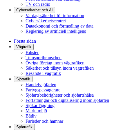
TV och radio
Cybersäkerhet och AI
Vardagssäkerhet för information
Cybersäkerhetscentret
Dataekonomi och förmedling av data
Reglering av artificiell intelligens
Första sidan
Vägtrafik
Bilister
Transportbranschen
Övriga företag inom vägtrafiken
Säkerhet och tillsyn inom vägtrafiken
Resande i vägtrafik
Sjötrafik
Handelssjöfarten
Fartygspassagerare
Sjöfartsbehörigheter och sjöfartshälsa
Författningar och digitalisering inom sjöfarten
Sjökartläggning
Marin miljö
Båtliv
Farleder och hamnar
Spårtrafik