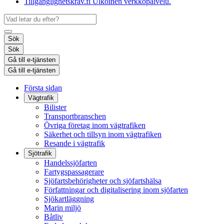
Tillgänglighetskrav.fi
Ulkoinen verkkopalvelu.
Sök
Sök
Gå till e-tjänsten
Gå till e-tjänsten
Första sidan
Vägtrafik
Bilister
Transportbranschen
Övriga företag inom vägtrafiken
Säkerhet och tillsyn inom vägtrafiken
Resande i vägtrafik
Sjötrafik
Handelssjöfarten
Fartygspassagerare
Sjöfartsbehörigheter och sjöfartshälsa
Författningar och digitalisering inom sjöfarten
Sjökartläggning
Marin miljö
Båtliv