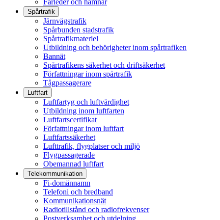
Farleder och hamnar
Spårtrafik
Järnvägstrafik
Spårbunden stadstrafik
Spårtrafikmateriel
Utbildning och behörigheter inom spårtrafiken
Bannät
Spårtrafikens säkerhet och driftsäkerhet
Författningar inom spårtrafik
Tågpassagerare
Luftfart
Luftfartyg och luftvärdighet
Utbildning inom luftfarten
Luftfartscertifikat
Författningar inom luftfart
Luftfartssäkerhet
Lufttrafik, flygplatser och miljö
Flygpassagerade
Obemannad luftfart
Telekommunikation
Fi-domännamn
Telefoni och bredband
Kommunikationsnät
Radiotillstånd och radiofrekvenser
Postverksamhet och utdelning