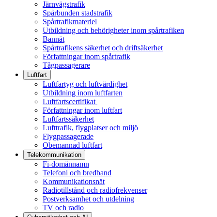
Järnvägstrafik
Spårbunden stadstrafik
Spårtrafikmateriel
Utbildning och behörigheter inom spårtrafiken
Bannät
Spårtrafikens säkerhet och driftsäkerhet
Författningar inom spårtrafik
Tågpassagerare
Luftfart
Luftfartyg och luftvärdighet
Utbildning inom luftfarten
Luftfartscertifikat
Författningar inom luftfart
Luftfartssäkerhet
Lufttrafik, flygplatser och miljö
Flygpassagerade
Obemannad luftfart
Telekommunikation
Fi-domännamn
Telefoni och bredband
Kommunikationsnät
Radiotillstånd och radiofrekvenser
Postverksamhet och utdelning
TV och radio