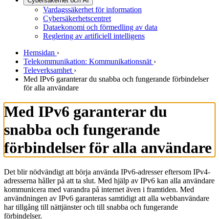
Cybersäkerhet och AI
Vardagssäkerhet för information
Cybersäkerhetscentret
Dataekonomi och förmedling av data
Reglering av artificiell intelligens
Hemsidan
›
Telekommunikation: Kommunikationsnät
›
Televerksamhet
›
Med IPv6 garanterar du snabba och fungerande förbindelser
för alla användare
Med IPv6 garanterar du
snabba och fungerande
förbindelser för alla användare
Det blir nödvändigt att börja använda IPv6-adresser eftersom IPv4-
adresserna håller på att ta slut. Med hjälp av IPv6 kan alla användare
kommunicera med varandra på internet även i framtiden. Med
användningen av IPv6 garanteras samtidigt att alla webbanvändare
har tillgång till nättjänster och till snabba och fungerande
förbindelser.