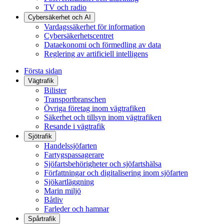
TV och radio
Cybersäkerhet och AI
Vardagssäkerhet för information
Cybersäkerhetscentret
Dataekonomi och förmedling av data
Reglering av artificiell intelligens
Första sidan
Vägtrafik
Bilister
Transportbranschen
Övriga företag inom vägtrafiken
Säkerhet och tillsyn inom vägtrafiken
Resande i vägtrafik
Sjötrafik
Handelssjöfarten
Fartygspassagerare
Sjöfartsbehörigheter och sjöfartshälsa
Författningar och digitalisering inom sjöfarten
Sjökartläggning
Marin miljö
Båtliv
Farleder och hamnar
Spårtrafik