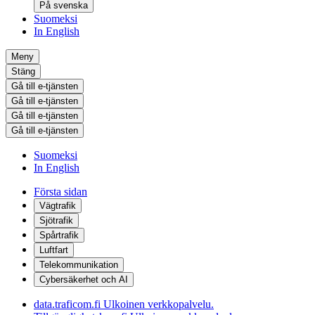
På svenska
Suomeksi
In English
Meny
Stäng
Gå till e-tjänsten
Gå till e-tjänsten
Gå till e-tjänsten
Gå till e-tjänsten
Suomeksi
In English
Första sidan
Vägtrafik
Sjötrafik
Spårtrafik
Luftfart
Telekommunikation
Cybersäkerhet och AI
data.traficom.fi
Ulkoinen verkkopalvelu.