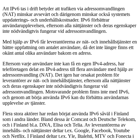
Att IPv6 tas i drift betyder att trafiken via adressomvandlingen
(NAT) minskar avsevärt och därigenom minskar också systemets
uppdaterings- och underhållskostnader. IPv6 förbättrar
användarupplevelsen, eftersom alla nättjänster och deras egenskaper
inte nödvändigtvis fungerar vid adressomvandlingen.
Med hjälp av IPv6 får leverantörerna av nät- och innehållstjänster en
bättre uppfattning om antalet användare, då det inte längre finns ett
okänt antal olika användare bakom en adress.
Eftersom varje användare inte kan få en egen IPv4-adress, har
teleföretagen delat en IPv4-adress till flera användare med hjälp av
adressomvandling (NAT). Det igen har orsakat problem för
leverantörer av nät- och innehållstjänster, eftersom alla nättjänster
och deras egenskaper inte nödvändigtvis fungerar vid
adressomvandlingen. Motsvarande problem finns inte med IPv6,
och genom att börja använda IPv6 kan du förbättra användarnas
upplevelse av tjänster.
Flera stora aktörer har redan börjat använda IPv6 såväl i Finland
som i andra länder. Bland dessa är Comcast och Deutsche Telekom,
och i Finland bl.a. DNA, Elisa och Telia. Av leverantörerna av
innehålls- och nättjänster deltar t.ex. Google, Facebook, Youtube
och Netflix. I Finland deltar t.ex. Yle, Iltalehti, MTV och Fonecta i