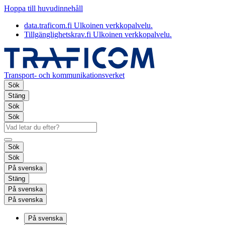
Hoppa till huvudinnehåll
data.traficom.fi
Ulkoinen verkkopalvelu.
Tillgänglighetskrav.fi
Ulkoinen verkkopalvelu.
Transport- och kommunikationsverket
Sök
Stäng
Sök
Sök
Sök
Sök
På svenska
Stäng
På svenska
På svenska
På svenska