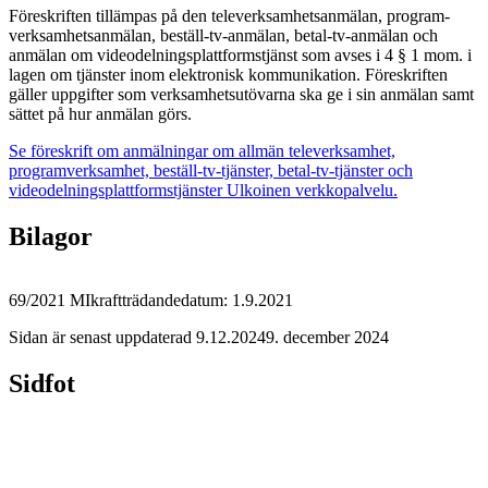
Föreskriften tillämpas på den televerksamhetsanmälan, program-
verksamhetsanmälan, beställ-tv-anmälan, betal-tv-anmälan och
anmälan om videodelningsplattformstjänst som avses i 4 § 1 mom. i
lagen om tjänster inom elektronisk kommunikation. Föreskriften
gäller uppgifter som verksamhetsutövarna ska ge i sin anmälan samt
sättet på hur anmälan görs.
Se föreskrift om anmälningar om allmän televerksamhet,
programverksamhet, beställ-tv-tjänster, betal-tv-tjänster och
videodelningsplattformstjänster
Ulkoinen verkkopalvelu.
Bilagor
69/2021 M
Ikraftträdandedatum: 1.9.2021
Sidan är senast uppdaterad
9.12.2024
9. december 2024
Sidfot