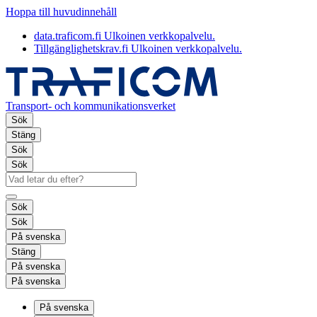
Hoppa till huvudinnehåll
data.traficom.fi
Ulkoinen verkkopalvelu.
Tillgänglighetskrav.fi
Ulkoinen verkkopalvelu.
Transport- och kommunikationsverket
Sök
Stäng
Sök
Sök
Sök
Sök
På svenska
Stäng
På svenska
På svenska
På svenska