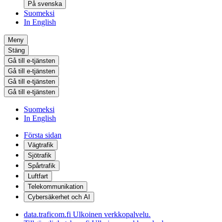
På svenska
Suomeksi
In English
Meny
Stäng
Gå till e-tjänsten
Gå till e-tjänsten
Gå till e-tjänsten
Gå till e-tjänsten
Suomeksi
In English
Första sidan
Vägtrafik
Sjötrafik
Spårtrafik
Luftfart
Telekommunikation
Cybersäkerhet och AI
data.traficom.fi
Ulkoinen verkkopalvelu.