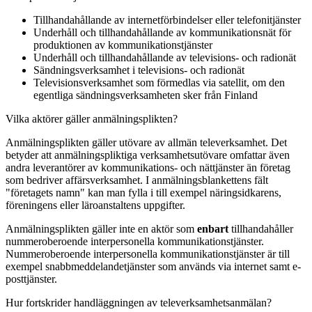
Tillhandahållande av internetförbindelser eller telefonitjänster
Underhåll och tillhandahållande av kommunikationsnät för
produktionen av kommunikationstjänster
Underhåll och tillhandahållande av televisions- och radionät
Sändningsverksamhet i televisions- och radionät
Televisionsverksamhet som förmedlas via satellit, om den
egentliga sändningsverksamheten sker från Finland
Vilka aktörer gäller anmälningsplikten?
Anmälningsplikten gäller utövare av allmän televerksamhet. Det
betyder att anmälningspliktiga verksamhetsutövare omfattar även
andra leverantörer av kommunikations- och nättjänster än företag
som bedriver affärsverksamhet. I anmälningsblankettens fält
"företagets namn" kan man fylla i till exempel näringsidkarens,
föreningens eller läroanstaltens uppgifter.
Anmälningsplikten gäller inte en aktör som
enbart
tillhandahåller
nummeroberoende interpersonella kommunikationstjänster.
Nummeroberoende interpersonella kommunikationstjänster är till
exempel snabbmeddelandetjänster som används via internet samt e-
posttjänster.
Hur fortskrider handläggningen av televerksamhetsanmälan?