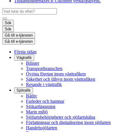
Tillgänglighetskrav.fi
Ulkoinen verkkopalvelu.
Sök
Sök
Gå till e-tjänsten
Gå till e-tjänsten
Första sidan
Vägtrafik
Bilister
Transportbranschen
Övriga företag inom vägtrafiken
Säkerhet och tillsyn inom vägtrafiken
Resande i vägtrafik
Sjötrafik
Båtliv
Farleder och hamnar
Sjökartläggning
Marin miljö
Sjöfartsbehörigheter och sjöfartshälsa
Författningar och digitalisering inom sjöfarten
Handelssjöfarten