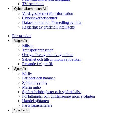
TV och radio
Cybersäkerhet och AI
Vardagssäkerhet för information
Cybersäkerhetscentret
Dataekonomi och förmedling av data
Reglering av artificiell intelligens
Första sidan
Vägtrafik
Bilister
Transportbranschen
Övriga företag inom vägtrafiken
Säkerhet och tillsyn inom vägtrafiken
Resande i vägtrafik
Sjötrafik
Båtliv
Farleder och hamnar
Sjökartläggning
Marin miljö
Sjöfartsbehörigheter och sjöfartshälsa
Författningar och digitalisering inom sjöfarten
Handelssjöfarten
Fartygspassagerare
Spårtrafik