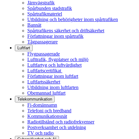
Järnvägstrafik
Spårbunden stadstrafik
Spårtrafikmateriel
Utbildning och behörigheter inom spårtrafiken
Bannät
Spårtrafikens säkerhet och driftsäkerhet
Författningar inom spårtrafik
Tågpassagerare
Luftfart
Flygpassagerade
Lufttrafik, flygplatser och miljö
Luftfartyg och luftvärdighet
Luftfartscertifikat
Författningar inom luftfart
Luftfartssäkerhet
Utbildning inom luftfarten
Obemannad luftfart
Telekommunikation
Fi-domännamn
Telefoni och bredband
Kommunikationsnät
Radiotillstånd och radiofrekvenser
Postverksamhet och utdelning
TV och radio