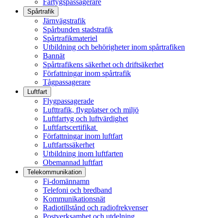
Fartygspassagerare
Spårtrafik
Järnvägstrafik
Spårbunden stadstrafik
Spårtrafikmateriel
Utbildning och behörigheter inom spårtrafiken
Bannät
Spårtrafikens säkerhet och driftsäkerhet
Författningar inom spårtrafik
Tågpassagerare
Luftfart
Flygpassagerade
Lufttrafik, flygplatser och miljö
Luftfartyg och luftvärdighet
Luftfartscertifikat
Författningar inom luftfart
Luftfartssäkerhet
Utbildning inom luftfarten
Obemannad luftfart
Telekommunikation
Fi-domännamn
Telefoni och bredband
Kommunikationsnät
Radiotillstånd och radiofrekvenser
Postverksamhet och utdelning