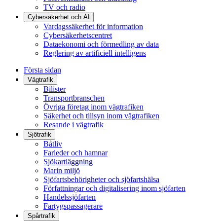
TV och radio
Cybersäkerhet och AI
Vardagssäkerhet för information
Cybersäkerhetscentret
Dataekonomi och förmedling av data
Reglering av artificiell intelligens
Första sidan
Vägtrafik
Bilister
Transportbranschen
Övriga företag inom vägtrafiken
Säkerhet och tillsyn inom vägtrafiken
Resande i vägtrafik
Sjötrafik
Båtliv
Farleder och hamnar
Sjökartläggning
Marin miljö
Sjöfartsbehörigheter och sjöfartshälsa
Författningar och digitalisering inom sjöfarten
Handelssjöfarten
Fartygspassagerare
Spårtrafik