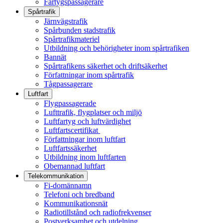
Fartygspassagerare
Spårtrafik
Järnvägstrafik
Spårbunden stadstrafik
Spårtrafikmateriel
Utbildning och behörigheter inom spårtrafiken
Bannät
Spårtrafikens säkerhet och driftsäkerhet
Författningar inom spårtrafik
Tågpassagerare
Luftfart
Flygpassagerade
Lufttrafik, flygplatser och miljö
Luftfartyg och luftvärdighet
Luftfartscertifikat
Författningar inom luftfart
Luftfartssäkerhet
Utbildning inom luftfarten
Obemannad luftfart
Telekommunikation
Fi-domännamn
Telefoni och bredband
Kommunikationsnät
Radiotillstånd och radiofrekvenser
Postverksamhet och utdelning