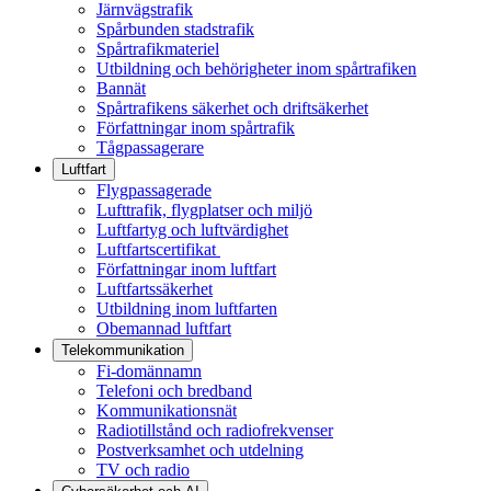
Järnvägstrafik
Spårbunden stadstrafik
Spårtrafikmateriel
Utbildning och behörigheter inom spårtrafiken
Bannät
Spårtrafikens säkerhet och driftsäkerhet
Författningar inom spårtrafik
Tågpassagerare
Luftfart
Flygpassagerade
Lufttrafik, flygplatser och miljö
Luftfartyg och luftvärdighet
Luftfartscertifikat
Författningar inom luftfart
Luftfartssäkerhet
Utbildning inom luftfarten
Obemannad luftfart
Telekommunikation
Fi-domännamn
Telefoni och bredband
Kommunikationsnät
Radiotillstånd och radiofrekvenser
Postverksamhet och utdelning
TV och radio