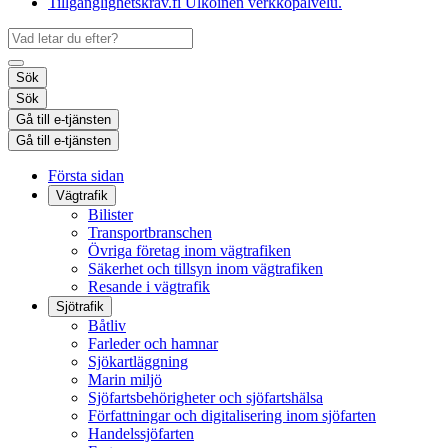
Tillgänglighetskrav.fi
Ulkoinen verkkopalvelu.
Sök
Sök
Gå till e-tjänsten
Gå till e-tjänsten
Första sidan
Vägtrafik
Bilister
Transportbranschen
Övriga företag inom vägtrafiken
Säkerhet och tillsyn inom vägtrafiken
Resande i vägtrafik
Sjötrafik
Båtliv
Farleder och hamnar
Sjökartläggning
Marin miljö
Sjöfartsbehörigheter och sjöfartshälsa
Författningar och digitalisering inom sjöfarten
Handelssjöfarten