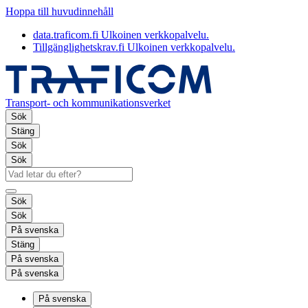
Hoppa till huvudinnehåll
data.traficom.fi
Ulkoinen verkkopalvelu.
Tillgänglighetskrav.fi
Ulkoinen verkkopalvelu.
Transport- och kommunikationsverket
Sök
Stäng
Sök
Sök
Sök
Sök
På svenska
Stäng
På svenska
På svenska
På svenska