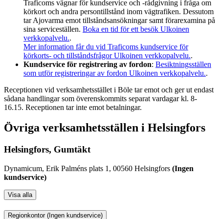
Traficoms vägnar för kundservice och -rådgivning i fråga om
körkort och andra persontillstånd inom vägtrafiken. Dessutom
tar Ajovarma emot tillståndsansökningar samt förarexamina på
sina serviceställen.
Boka en tid för ett besök
Ulkoinen
verkkopalvelu.
.
Mer information får du vid Traficoms kundservice för
körkorts- och tillståndsfrågor
Ulkoinen verkkopalvelu.
.
Kundservice för registrering av fordon
:
Besiktningsställen
som utför registreringar av fordon
Ulkoinen verkkopalvelu.
.
Receptionen vid verksamhetsstället i Böle tar emot och ger ut endast
sådana handlingar som överenskommits separat vardagar kl. 8-
16.15. Receptionen tar inte emot betalningar.
Övriga verksamhetsställen i Helsingfors
Helsingfors, Gumtäkt
Dynamicum, Erik Palméns plats 1, 00560 Helsingfors
(Ingen
kundservice)
Visa alla
Regionkontor (Ingen kundservice)