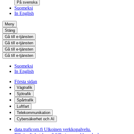
På svenska
Suomeksi
In English
Meny
Stäng
Gå till e-tjänsten
Gå till e-tjänsten
Gå till e-tjänsten
Gå till e-tjänsten
Suomeksi
In English
Första sidan
Vägtrafik
Sjötrafik
Spårtrafik
Luftfart
Telekommunikation
Cybersäkerhet och AI
data.traficom.fi
Ulkoinen verkkopalvelu.