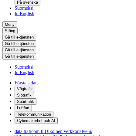
På svenska
Suomeksi
In English
Meny
Stäng
Gå till e-tjänsten
Gå till e-tjänsten
Gå till e-tjänsten
Gå till e-tjänsten
Suomeksi
In English
Första sidan
Vägtrafik
Sjötrafik
Spårtrafik
Luftfart
Telekommunikation
Cybersäkerhet och AI
data.traficom.fi
Ulkoinen verkkopalvelu.