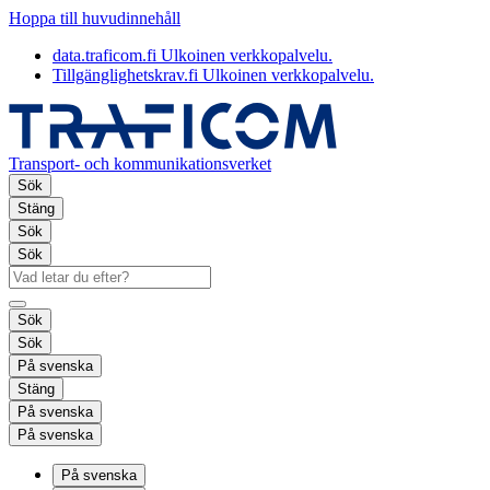
Hoppa till huvudinnehåll
data.traficom.fi
Ulkoinen verkkopalvelu.
Tillgänglighetskrav.fi
Ulkoinen verkkopalvelu.
Transport- och kommunikationsverket
Sök
Stäng
Sök
Sök
Sök
Sök
På svenska
Stäng
På svenska
På svenska
På svenska