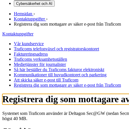
Cybersäkerhet och AI
Hemsidan
›
Kontaktuppgifter
›
Registrera dig som mottagare av säker e-post från Traficom
Kontaktuppgifter
Vår kundservice
Traficoms telefonväxel och registratorskontoret
Faktureringsadress
Traficoms verksamhetsställen
Medietjänster för journalister
Så här beställer du Traficoms fakturor elektroniskt
Kommunikationer till huvudkontoret och parkering
Att skicka säker e-post till Traficom
Registrera dig som mottagare av säker e-post från Traficom
Registrera dig som mottagare av
Systemet som Traficom använder är Deltagon Sec@GW (nedan Secmail) 
högst 40 MB.