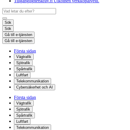
Tillgänglighetskrav.fi
Ulkoinen verkkopalvelu.
Sök
Sök
Gå till e-tjänsten
Gå till e-tjänsten
Första sidan
Vägtrafik
Sjötrafik
Spårtrafik
Luftfart
Telekommunikation
Cybersäkerhet och AI
Första sidan
Vägtrafik
Sjötrafik
Spårtrafik
Luftfart
Telekommunikation