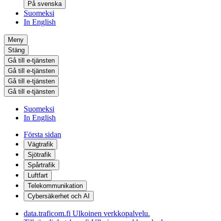
På svenska
Suomeksi
In English
Meny
Stäng
Gå till e-tjänsten
Gå till e-tjänsten
Gå till e-tjänsten
Gå till e-tjänsten
Suomeksi
In English
Första sidan
Vägtrafik
Sjötrafik
Spårtrafik
Luftfart
Telekommunikation
Cybersäkerhet och AI
data.traficom.fi
Ulkoinen verkkopalvelu.