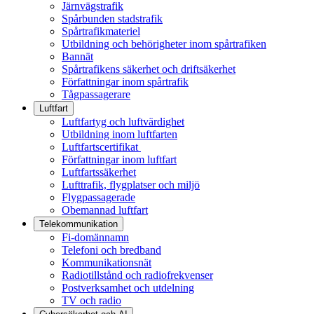
Järnvägstrafik
Spårbunden stadstrafik
Spårtrafikmateriel
Utbildning och behörigheter inom spårtrafiken
Bannät
Spårtrafikens säkerhet och driftsäkerhet
Författningar inom spårtrafik
Tågpassagerare
Luftfart
Luftfartyg och luftvärdighet
Utbildning inom luftfarten
Luftfartscertifikat
Författningar inom luftfart
Luftfartssäkerhet
Lufttrafik, flygplatser och miljö
Flygpassagerade
Obemannad luftfart
Telekommunikation
Fi-domännamn
Telefoni och bredband
Kommunikationsnät
Radiotillstånd och radiofrekvenser
Postverksamhet och utdelning
TV och radio