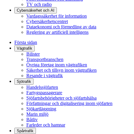
TV och radio
Cybersäkerhet och AI
Vardagssäkerhet för information
Cybersäkerhetscentret
Dataekonomi och förmedling av data
Reglering av artificiell intelligens
Första sidan
Vägtrafik
Bilister
Transportbranschen
Övriga företag inom vägtrafiken
Säkerhet och tillsyn inom vägtrafiken
Resande i vägtrafik
Sjötrafik
Handelssjöfarten
Fartygspassagerare
Sjöfartsbehörigheter och sjöfartshälsa
Författningar och digitalisering inom sjöfarten
Sjökartläggning
Marin miljö
Båtliv
Farleder och hamnar
Spårtrafik