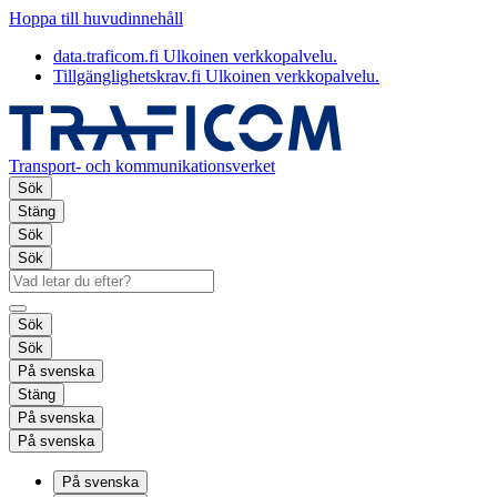
Hoppa till huvudinnehåll
data.traficom.fi
Ulkoinen verkkopalvelu.
Tillgänglighetskrav.fi
Ulkoinen verkkopalvelu.
Transport- och kommunikationsverket
Sök
Stäng
Sök
Sök
Sök
Sök
På svenska
Stäng
På svenska
På svenska
På svenska