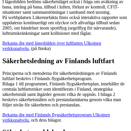
I lägesbilden bedöms säkerhetsläget också i fråga om avåkning av
bana, intrång på bana, tillbud i luften, förlust av kontroll, CFIT-
situationer samt sammanstötningar i samband med taxning.
På webbplatsen Liikennefakta finns också interaktiva rapporter som
uppdateras kontinuerligt om olyckor och allvarliga tillbud sedan
2005, om händelser inom sportflyg (segelflyg för närvarande),
luftrumskränkningar samt kollisioner med fåglar.
Bekanta dig med lägesbilden över luftfarten
Ulkoinen
verkkopalvelu.
(på finska)
Säkerhetsledning av Finlands luftfart
Principerna och metoderna för säkerhetsledningen av Finlands
luftfart beskrivs i Finlands flygsäkerhetsprogram.
Bilaga 1 till programmet, Finlands flygsäkerhetsplan, innehåller de
centrala luftfartsrisker som identifierats i Finland, strategiska
säkerhetsmål samt åtgärder genom vilka de uppnås. I bilaga 2
beskrivs säkerhetsmålen och prestandamätarna genom vilka man
följer nivån för säkerheten och prestandan.
Bekanta dig med Finlands flygsäkerhetsprogram
Ulkoinen
verkkopalvelu.
och dess bilagor.