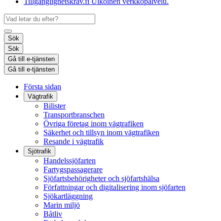
Tillgänglighetskrav.fi
Ulkoinen verkkopalvelu.
Sök
Sök
Gå till e-tjänsten
Gå till e-tjänsten
Första sidan
Vägtrafik
Bilister
Transportbranschen
Övriga företag inom vägtrafiken
Säkerhet och tillsyn inom vägtrafiken
Resande i vägtrafik
Sjötrafik
Handelssjöfarten
Fartygspassagerare
Sjöfartsbehörigheter och sjöfartshälsa
Författningar och digitalisering inom sjöfarten
Sjökartläggning
Marin miljö
Båtliv