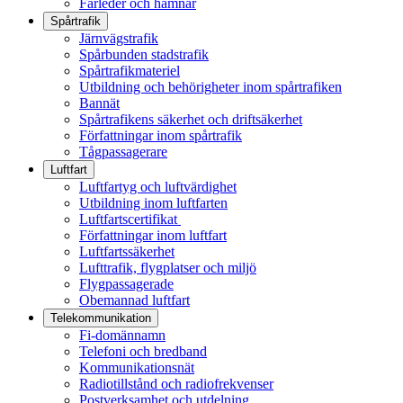
Farleder och hamnar
Spårtrafik
Järnvägstrafik
Spårbunden stadstrafik
Spårtrafikmateriel
Utbildning och behörigheter inom spårtrafiken
Bannät
Spårtrafikens säkerhet och driftsäkerhet
Författningar inom spårtrafik
Tågpassagerare
Luftfart
Luftfartyg och luftvärdighet
Utbildning inom luftfarten
Luftfartscertifikat
Författningar inom luftfart
Luftfartssäkerhet
Lufttrafik, flygplatser och miljö
Flygpassagerade
Obemannad luftfart
Telekommunikation
Fi-domännamn
Telefoni och bredband
Kommunikationsnät
Radiotillstånd och radiofrekvenser
Postverksamhet och utdelning