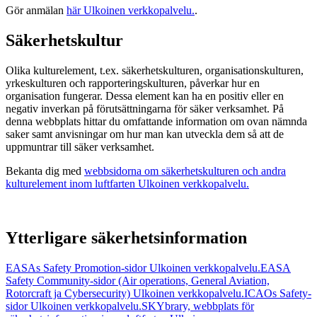
Gör anmälan
här
Ulkoinen verkkopalvelu.
.
Säkerhetskultur
Olika kulturelement, t.ex. säkerhetskulturen, organisationskulturen,
yrkeskulturen och rapporteringskulturen, påverkar hur en
organisation fungerar. Dessa element kan ha en positiv eller en
negativ inverkan på förutsättningarna för säker verksamhet. På
denna webbplats hittar du omfattande information om ovan nämnda
saker samt anvisningar om hur man kan utveckla dem så att de
uppmuntrar till säker verksamhet.
Bekanta dig med
webbsidorna om säkerhetskulturen och andra
kulturelement inom luftfarten
Ulkoinen verkkopalvelu.
Ytterligare säkerhetsinformation
EASAs Safety Promotion-sidor
Ulkoinen verkkopalvelu.
EASA
Safety Community-sidor (Air operations, General Aviation,
Rotorcraft ja Cybersecurity)
Ulkoinen verkkopalvelu.
ICAOs Safety-
sidor
Ulkoinen verkkopalvelu.
SKYbrary, webbplats för