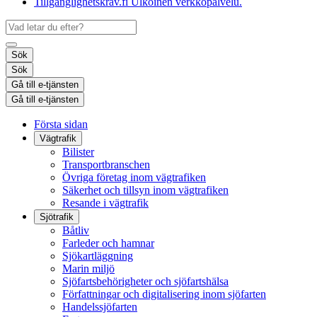
Tillgänglighetskrav.fi
Ulkoinen verkkopalvelu.
Sök
Sök
Gå till e-tjänsten
Gå till e-tjänsten
Första sidan
Vägtrafik
Bilister
Transportbranschen
Övriga företag inom vägtrafiken
Säkerhet och tillsyn inom vägtrafiken
Resande i vägtrafik
Sjötrafik
Båtliv
Farleder och hamnar
Sjökartläggning
Marin miljö
Sjöfartsbehörigheter och sjöfartshälsa
Författningar och digitalisering inom sjöfarten
Handelssjöfarten