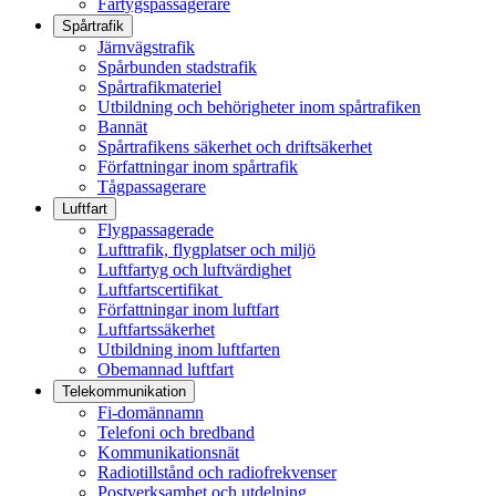
Fartygspassagerare
Spårtrafik
Järnvägstrafik
Spårbunden stadstrafik
Spårtrafikmateriel
Utbildning och behörigheter inom spårtrafiken
Bannät
Spårtrafikens säkerhet och driftsäkerhet
Författningar inom spårtrafik
Tågpassagerare
Luftfart
Flygpassagerade
Lufttrafik, flygplatser och miljö
Luftfartyg och luftvärdighet
Luftfartscertifikat
Författningar inom luftfart
Luftfartssäkerhet
Utbildning inom luftfarten
Obemannad luftfart
Telekommunikation
Fi-domännamn
Telefoni och bredband
Kommunikationsnät
Radiotillstånd och radiofrekvenser
Postverksamhet och utdelning