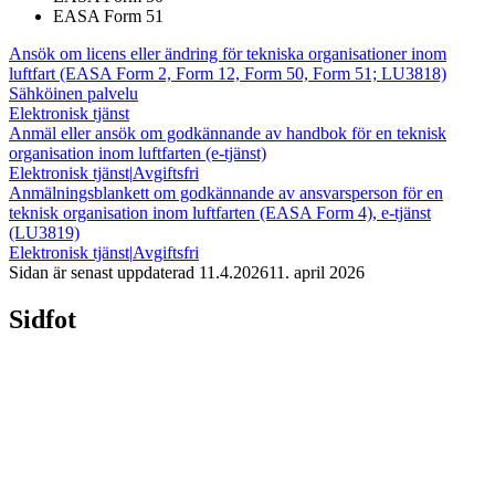
EASA Form 51
Ansök om licens eller ändring för tekniska organisationer inom
luftfart (EASA Form 2, Form 12, Form 50, Form 51; LU3818)
Sähköinen palvelu
Elektronisk tjänst
Anmäl eller ansök om godkännande av handbok för en teknisk
organisation inom luftfarten (e-tjänst)
Elektronisk tjänst
|
Avgiftsfri
Anmälningsblankett om godkännande av ansvarsperson för en
teknisk organisation inom luftfarten (EASA Form 4), e-tjänst
(LU3819)
Elektronisk tjänst
|
Avgiftsfri
Sidan är senast uppdaterad
11.4.2026
11. april 2026
Sidfot