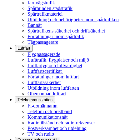
Järnvägstrafik
Spårbunden stadstrafik
Spårtrafikmateriel
Utbildning och behörigheter inom spårtrafiken
Bannät
Spårtrafikens säkerhet och driftsäkerhet
Författningar inom spårtrafik
Tågpassagerare
Luftfart
Flygpassagerade
Lufttrafik, flygplatser och miljö
Luftfartyg och luftvärdighet
Luftfartscertifikat
Författningar inom luftfart
Luftfartssäkerhet
Utbildning inom luftfarten
Obemannad luftfart
Telekommunikation
Fi-domännamn
Telefoni och bredband
Kommunikationsnät
Radiotillstånd och radiofrekvenser
Postverksamhet och utdelning
TV och radio