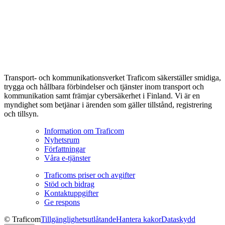
Transport- och kommunikationsverket Traficom säkerställer smidiga,
trygga och hållbara förbindelser och tjänster inom transport och
kommunikation samt främjar cybersäkerhet i Finland. Vi är en
myndighet som betjänar i ärenden som gäller tillstånd, registrering
och tillsyn.
Information om Traficom
Nyhetsrum
Författningar
Våra e-tjänster
Traficoms priser och avgifter
Stöd och bidrag
Kontaktuppgifter
Ge respons
© Traficom
Tillgänglighetsutlåtande
Hantera kakor
Dataskydd