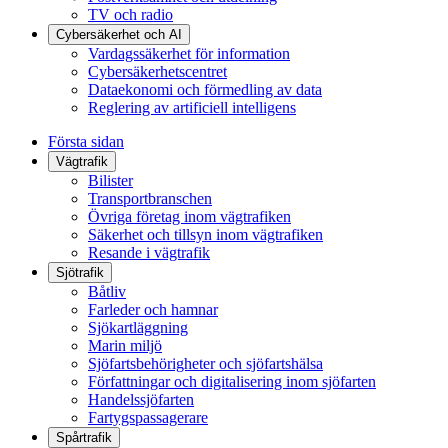
TV och radio
Cybersäkerhet och AI
Vardagssäkerhet för information
Cybersäkerhetscentret
Dataekonomi och förmedling av data
Reglering av artificiell intelligens
Första sidan
Vägtrafik
Bilister
Transportbranschen
Övriga företag inom vägtrafiken
Säkerhet och tillsyn inom vägtrafiken
Resande i vägtrafik
Sjötrafik
Båtliv
Farleder och hamnar
Sjökartläggning
Marin miljö
Sjöfartsbehörigheter och sjöfartshälsa
Författningar och digitalisering inom sjöfarten
Handelssjöfarten
Fartygspassagerare
Spårtrafik