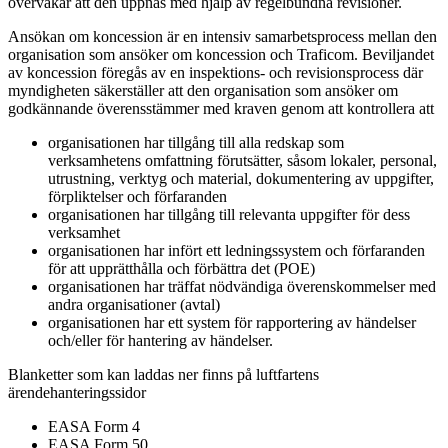
övervakar att den uppnås med hjälp av regelbundna revisioner.
Ansökan om koncession är en intensiv samarbetsprocess mellan den
organisation som ansöker om koncession och Traficom. Beviljandet
av koncession föregås av en inspektions- och revisionsprocess där
myndigheten säkerställer att den organisation som ansöker om
godkännande överensstämmer med kraven genom att kontrollera att
organisationen har tillgång till alla redskap som
verksamhetens omfattning förutsätter, såsom lokaler, personal,
utrustning, verktyg och material, dokumentering av uppgifter,
förpliktelser och förfaranden
organisationen har tillgång till relevanta uppgifter för dess
verksamhet
organisationen har infört ett ledningssystem och förfaranden
för att upprätthålla och förbättra det (POE)
organisationen har träffat nödvändiga överenskommelser med
andra organisationer (avtal)
organisationen har ett system för rapportering av händelser
och/eller för hantering av händelser.
Blanketter som kan laddas ner finns på luftfartens
ärendehanteringssidor
EASA Form 4
EASA Form 50