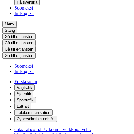
På svenska
Suomeksi
In English
Meny
Stäng
Gå till e-tjänsten
Gå till e-tjänsten
Gå till e-tjänsten
Gå till e-tjänsten
Suomeksi
In English
Första sidan
Vägtrafik
Sjötrafik
Spårtrafik
Luftfart
Telekommunikation
Cybersäkerhet och AI
data.traficom.fi
Ulkoinen verkkopalvelu.