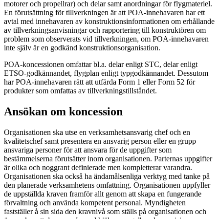
motorer och propellrar) och delar samt anordningar för flygmateriel.
En förutsättning för tillverkningen är att POA-innehavaren har ett
avtal med innehavaren av konstruktionsinformationen om erhållande
av tillverkningsanvisningar och rapportering till konstruktören om
problem som observerats vid tillverkningen, om POA-innehavaren
inte själv är en godkänd konstruktionsorganisation.
POA-koncessionen omfattar bl.a. delar enligt STC, delar enligt
ETSO-godkännandet, flygplan enligt typgodkännandet. Dessutom
har POA-innehavaren rätt att utfärda Form 1 eller Form 52 för
produkter som omfattas av tillverkningstillståndet.
Ansökan om koncession
Organisationen ska utse en verksamhetsansvarig chef och en
kvalitetschef samt presentera en ansvarig person eller en grupp
ansvariga personer för att ansvara för de uppgifter som
bestämmelserna förutsätter inom organisationen. Parternas uppgifter
är olika och noggrant definierade men kompletterar varandra.
Organisationen ska också ha ändamålsenliga verktyg med tanke på
den planerade verksamhetens omfattning. Organisationen uppfyller
de uppställda kraven framför allt genom att skapa en fungerande
förvaltning och använda kompetent personal. Myndigheten
fastställer å sin sida den kravnivå som ställs på organisationen och