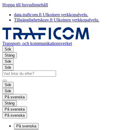
Hoppa till huvudinnehåll
data.traficom.fi
Ulkoinen verkkopalvelu.
Tillgänglighetskrav.fi
Ulkoinen verkkopalvelu.
Transport- och kommunikationsverket
Sök
Stäng
Sök
Sök
Sök
Sök
På svenska
Stäng
På svenska
På svenska
På svenska