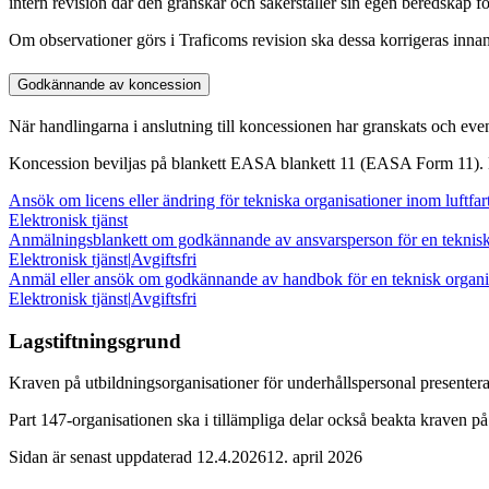
intern revision där den granskar och säkerställer sin egen beredskap 
Om observationer görs i Traficoms revision ska dessa korrigeras innan
Godkännande av koncession
När handlingarna i anslutning till koncessionen har granskats och event
Koncession beviljas på blankett EASA blankett 11 (EASA Form 11). Efte
Ansök om licens eller ändring för tekniska organisationer inom luf
Elektronisk tjänst
Anmälningsblankett om godkännande av ansvarsperson för en teknisk
Elektronisk tjänst
|
Avgiftsfri
Anmäl eller ansök om godkännande av handbok för en teknisk organisat
Elektronisk tjänst
|
Avgiftsfri
Lagstiftningsgrund
Kraven på utbildningsorganisationer för underhållspersonal presenter
Part 147-organisationen ska i tillämpliga delar också beakta kraven på
Sidan är senast uppdaterad
12.4.2026
12. april 2026