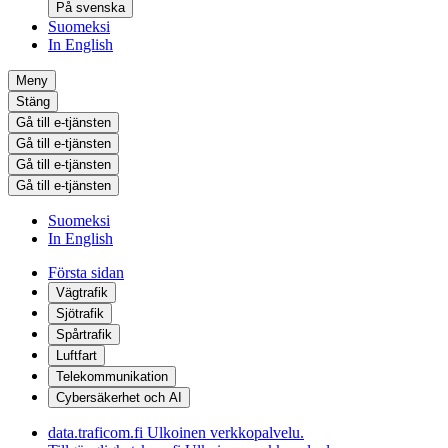
På svenska
Suomeksi
In English
Meny
Stäng
Gå till e-tjänsten
Gå till e-tjänsten
Gå till e-tjänsten
Gå till e-tjänsten
Suomeksi
In English
Första sidan
Vägtrafik
Sjötrafik
Spårtrafik
Luftfart
Telekommunikation
Cybersäkerhet och AI
data.traficom.fi
Ulkoinen verkkopalvelu.