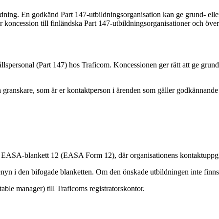
ldning. En godkänd Part 147-utbildningsorganisation kan ge grund- eller
r koncession till finländska Part 147-utbildningsorganisationer och öve
spersonal (Part 147) hos Traficom. Koncessionen ger rätt att ge grundlä
ga granskare, som är er kontaktperson i ärenden som gäller godkännand
 EASA-blankett 12 (EASA Form 12), där organisationens kontaktuppgif
n i den bifogade blanketten. Om den önskade utbildningen inte finns på
le manager) till Traficoms registratorskontor.