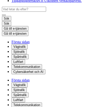
Tillgänglighetskrav.fi
Ulkoinen verkkopalvelu.
Sök
Sök
Gå till e-tjänsten
Gå till e-tjänsten
Första sidan
Vägtrafik
Sjötrafik
Spårtrafik
Luftfart
Telekommunikation
Cybersäkerhet och AI
Första sidan
Vägtrafik
Sjötrafik
Spårtrafik
Luftfart
Telekommunikation