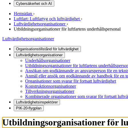
Cybersäkerhet och AI
Hemsidan
›
Luftfart: Luftfartyg och luftvärdighet
›
Luftvärdighetsorganisationer
›
Utbildningsorganisationer för luftfartens underhållspersonal
Luftvärdighetsorganisationer
Organisationstillstånd för luftvärdighet
Luftvärdighetsorganisationer
Underhållsorganisationer
Utbildningsorganisationer för luftfartens underhållsperso
Ansökan om godkännande av ansvarsperson för en teknisk
Anmäl eller ansök om godkännande av handbok för en tek
Organisationer som svarar för fortsatt luftvärdighet
Konstruktionsorganisationer
Tillverkningsorganisationer
Kombinerade organisationer som svarar för fortsatt luftvä
Luftvärdighetsinspektörer
PIK-20-flygplan
Utbildningsorganisationer för l