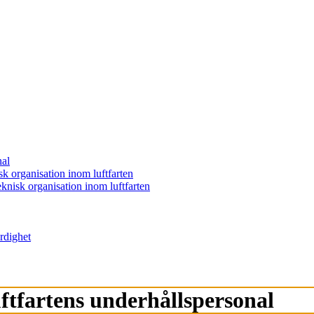
nal
 organisation inom luftfarten
nisk organisation inom luftfarten
rdighet
uftfartens underhållspersonal