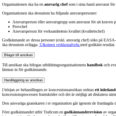
Organisationen ska ha en
ansvarig chef
som i sista hand ansvarar fö
Organisationen ska dessutom ha följande ansvarspersoner:
Ansvarsperson eller ansvarsgrupp som ansvarar för att kraven på
Provchef
Ansvarsperson för verksamhetens kvalitet (kvalitetschef)
Godkännande av dessa personer (exkl. ansvarig chef) söks på EASA-b
ska dessutom avlägga
Ulkoinen verkkopalvelu.
med godkänt resultat.
Bilagor till ansökan
Till ansökan ska bifogas utbildningsorganisationens
handbok
och eve
lämnas in för godkännande.
Handläggning av ansökan
I början av behandlingen av koncessionsansökan ordnas
ett inledan
koncessionsprocessen framskrider och det är möjligt att diskutera när
Den ansvariga granskaren i er organisation går igenom de framlagda
Före godkännandet utför Traficom en
godkännanderevision
av organ