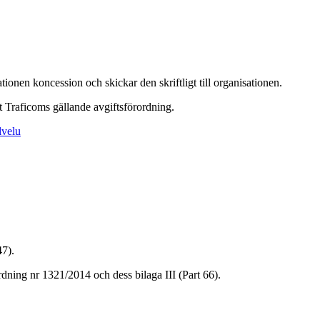
tionen koncession och skickar den skriftligt till organisationen.
t Traficoms gällande avgiftsförordning.
lvelu
47).
rdning nr 1321/2014 och dess bilaga III (Part 66).