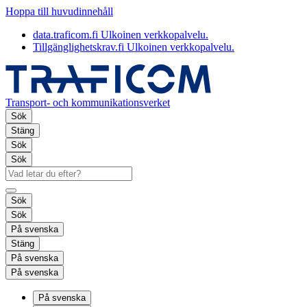
Hoppa till huvudinnehåll
data.traficom.fi
Ulkoinen verkkopalvelu.
Tillgänglighetskrav.fi
Ulkoinen verkkopalvelu.
Transport- och kommunikationsverket
Sök
Stäng
Sök
Sök
Sök
Sök
På svenska
Stäng
På svenska
På svenska
På svenska