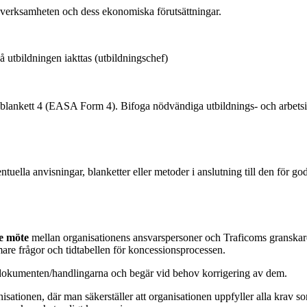
r verksamheten och dess ekonomiska förutsättningar.
 utbildningen iakttas (utbildningschef)
lankett 4 (EASA Form 4). Bifoga nödvändiga utbildnings- och arbetsi
ntuella anvisningar, blanketter eller metoder i anslutning till den för
de möte
mellan organisationens ansvarspersoner och Traficoms granskar
mare frågor och tidtabellen för koncessionsprocessen.
 dokumenten/handlingarna och begär vid behov korrigering av dem.
isationen, där man säkerställer att organisationen uppfyller alla krav s