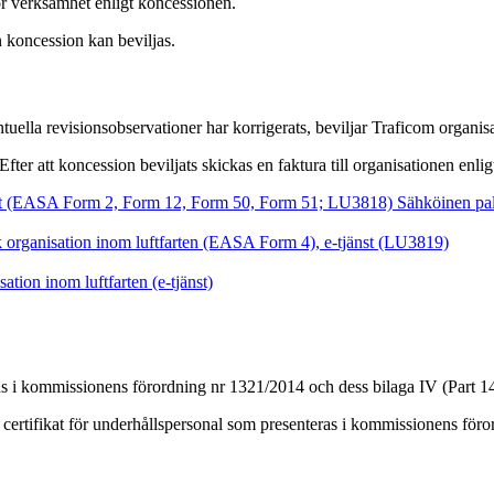
för verksamhet enligt koncessionen.
 koncession kan beviljas.
uella revisionsobservationer har korrigerats, beviljar Traficom organisa
r att koncession beviljats skickas en faktura till organisationen enlig
tfart (EASA Form 2, Form 12, Form 50, Form 51; LU3818) Sähköinen pa
 organisation inom luftfarten (EASA Form 4), e-tjänst (LU3819)
ion inom luftfarten (e-tjänst)
as i kommissionens förordning nr 1321/2014 och dess bilaga IV (Part 1
 certifikat för underhållspersonal som presenteras i kommissionens föro