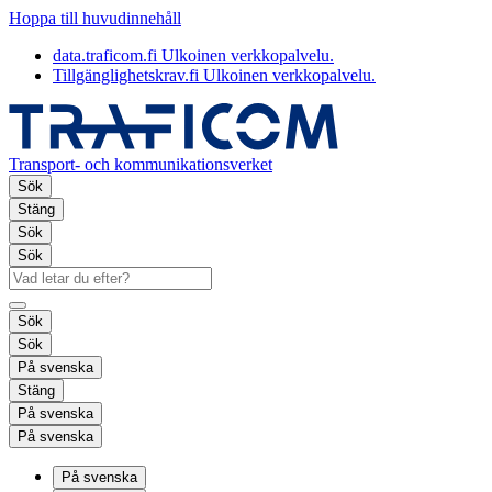
Hoppa till huvudinnehåll
data.traficom.fi
Ulkoinen verkkopalvelu.
Tillgänglighetskrav.fi
Ulkoinen verkkopalvelu.
Transport- och kommunikationsverket
Sök
Stäng
Sök
Sök
Sök
Sök
På svenska
Stäng
På svenska
På svenska
På svenska