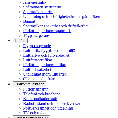
Järnvägstrafik
Spårbunden stadstrafik
Spårtrafikmateriel
Utbildning och behörigheter inom spårtrafiken
Bannät
Spårtrafikens säkerhet och driftsäkerhet
Författningar inom spårtrafik
Tågpassagerare
Luftfart
Flygpassagerade
Lufttrafik, flygplatser och miljö
Luftfartyg och luftvärdighet
Luftfartscertifikat
Författningar inom luftfart
Luftfartssäkerhet
Utbildning inom luftfarten
Obemannad luftfart
Telekommunikation
Fi-domännamn
Telefoni och bredband
Kommunikationsnät
Radiotillstånd och radiofrekvenser
Postverksamhet och utdelning
TV och radio