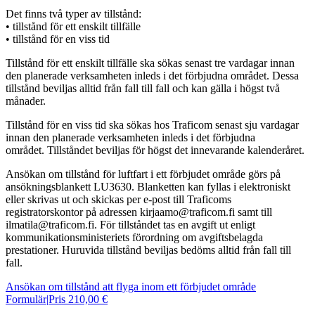
Det finns två typer av tillstånd:
• tillstånd för ett enskilt tillfälle
• tillstånd för en viss tid
Tillstånd för ett enskilt tillfälle ska sökas senast tre vardagar innan
den planerade verksamheten inleds i det förbjudna området. Dessa
tillstånd beviljas alltid från fall till fall och kan gälla i högst två
månader.
Tillstånd för en viss tid ska sökas hos Traficom senast sju vardagar
innan den planerade verksamheten inleds i det förbjudna
området. Tillståndet beviljas för högst det innevarande kalenderåret.
Ansökan om tillstånd för luftfart i ett förbjudet område görs på
ansökningsblankett LU3630. Blanketten kan fyllas i elektroniskt
eller skrivas ut och skickas per e-post till Traficoms
registratorskontor på adressen kirjaamo@traficom.fi samt till
ilmatila@traficom.fi. För tillståndet tas en avgift ut enligt
kommunikationsministeriets förordning om avgiftsbelagda
prestationer. Huruvida tillstånd beviljas bedöms alltid från fall till
fall.
Ansökan om tillstånd att flyga inom ett förbjudet område
Formulär
|
Pris 210,00 €