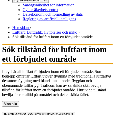
Cybersäkerhet och AI
Vardagssäkerhet för information
Cybersäkerhetscentret
Dataekonomi och förmedling av data
Reglering av artificiell intelligens
Hemsidan
›
Luftfart: Lufttrafik, flygplatser och miljö
›
Sök tillstånd för luftfart inom ett förbjudet område
Sök tillstånd för luftfart inom
ett förbjudet område
I regel är all luftfart förbjuden inom ett förbjudet område. Som
begrepp omfattar luftfart utöver flygning med traditionella luftfartyg
dessutom flygning med bland annat modellflygplan och
obemannade luftfartyg. Traficom kan av särskilda skäl bevilja
tillstånd för luftfart inom ett förbjudet område. Huruvida tillstånd
beviljas beror alltid på området och det enskilda fallet.
Visa alla
INFORMATION OM FÖRBJUDNA OMRÅDEN