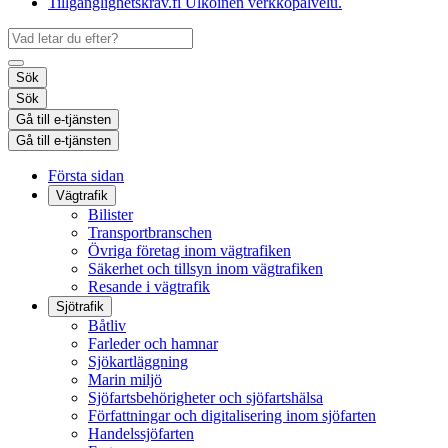
Tillgänglighetskrav.fi
Ulkoinen verkkopalvelu.
Sök
Sök
Gå till e-tjänsten
Gå till e-tjänsten
Första sidan
Vägtrafik
Bilister
Transportbranschen
Övriga företag inom vägtrafiken
Säkerhet och tillsyn inom vägtrafiken
Resande i vägtrafik
Sjötrafik
Båtliv
Farleder och hamnar
Sjökartläggning
Marin miljö
Sjöfartsbehörigheter och sjöfartshälsa
Författningar och digitalisering inom sjöfarten
Handelssjöfarten