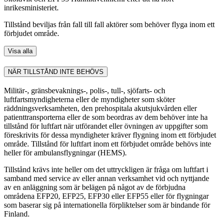
inrikesministeriet.
Tillstånd beviljas från fall till fall aktörer som behöver flyga inom ett
förbjudet område.
Visa alla
NÄR TILLSTÅND INTE BEHÖVS
Militär-, gränsbevaknings-, polis-, tull-, sjöfarts- och
luftfartsmyndigheterna eller de myndigheter som sköter
räddningsverksamheten, den prehospitala akutsjukvården eller
patienttransporterna eller de som beordras av dem behöver inte ha
tillstånd för luftfart när utförandet eller övningen av uppgifter som
föreskrivits för dessa myndigheter kräver flygning inom ett förbjudet
område. Tillstånd för luftfart inom ett förbjudet område behövs inte
heller för ambulansflygningar (HEMS).
Tillstånd krävs inte heller om det uttryckligen är fråga om luftfart i
samband med service av eller annan verksamhet vid och nyttjande
av en anläggning som är belägen på något av de förbjudna
områdena EFP20, EFP25, EFP30 eller EFP55 eller för flygningar
som baserar sig på internationella förpliktelser som är bindande för
Finland.