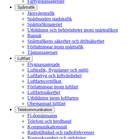
Fartygspassagerare
Spårtrafik
Järnvägstrafik
Spårbunden stadstrafik
Spårtrafikmateriel
Utbildning och behörigheter inom spårtrafiken
Bannät
Spårtrafikens säkerhet och driftsäkerhet
Författningar inom spårtrafik
Tågpassagerare
Luftfart
Flygpassagerade
Lufttrafik, flygplatser och miljö
Luftfartyg och luftvärdighet
Luftfartscertifikat
Författningar inom luftfart
Luftfartssäkerhet
Utbildning inom luftfarten
Obemannad luftfart
Telekommunikation
Fi-domännamn
Telefoni och bredband
Kommunikationsnät
Radiotillstånd och radiofrekvenser
Postverksamhet och utdelning