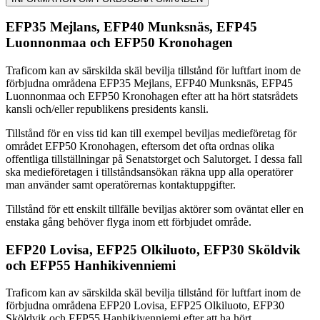
EFP35 Mejlans, EFP40 Munksnäs, EFP45
Luonnonmaa och EFP50 Kronohagen
Traficom kan av särskilda skäl bevilja tillstånd för luftfart inom de
förbjudna områdena EFP35 Mejlans, EFP40 Munksnäs, EFP45
Luonnonmaa och EFP50 Kronohagen efter att ha hört statsrådets
kansli och/eller republikens presidents kansli.
Tillstånd för en viss tid kan till exempel beviljas medieföretag för
området EFP50 Kronohagen, eftersom det ofta ordnas olika
offentliga tillställningar på Senatstorget och Salutorget. I dessa fall
ska medieföretagen i tillståndsansökan räkna upp alla operatörer
man använder samt operatörernas kontaktuppgifter.
Tillstånd för ett enskilt tillfälle beviljas aktörer som oväntat eller en
enstaka gång behöver flyga inom ett förbjudet område.
EFP20 Lovisa, EFP25 Olkiluoto, EFP30 Sköldvik
och EFP55 Hanhikivenniemi
Traficom kan av särskilda skäl bevilja tillstånd för luftfart inom de
förbjudna områdena EFP20 Lovisa, EFP25 Olkiluoto, EFP30
Sköldvik och EFP55 Hanhikivenniemi efter att ha hört