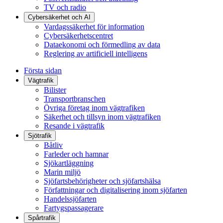
TV och radio
Cybersäkerhet och AI
Vardagssäkerhet för information
Cybersäkerhetscentret
Dataekonomi och förmedling av data
Reglering av artificiell intelligens
Första sidan
Vägtrafik
Bilister
Transportbranschen
Övriga företag inom vägtrafiken
Säkerhet och tillsyn inom vägtrafiken
Resande i vägtrafik
Sjötrafik
Båtliv
Farleder och hamnar
Sjökartläggning
Marin miljö
Sjöfartsbehörigheter och sjöfartshälsa
Författningar och digitalisering inom sjöfarten
Handelssjöfarten
Fartygspassagerare
Spårtrafik