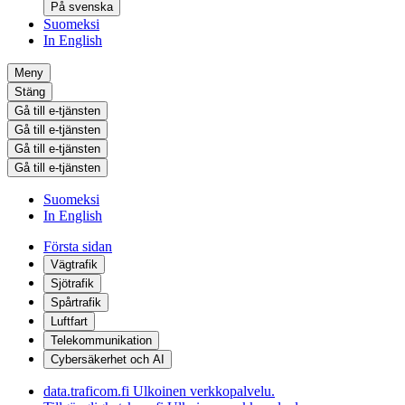
På svenska
Suomeksi
In English
Meny
Stäng
Gå till e-tjänsten
Gå till e-tjänsten
Gå till e-tjänsten
Gå till e-tjänsten
Suomeksi
In English
Första sidan
Vägtrafik
Sjötrafik
Spårtrafik
Luftfart
Telekommunikation
Cybersäkerhet och AI
data.traficom.fi
Ulkoinen verkkopalvelu.