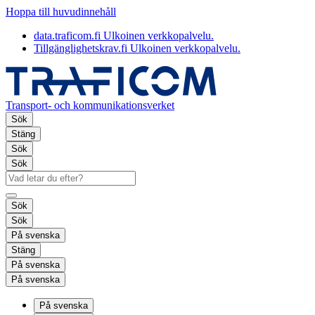
Hoppa till huvudinnehåll
data.traficom.fi
Ulkoinen verkkopalvelu.
Tillgänglighetskrav.fi
Ulkoinen verkkopalvelu.
Transport- och kommunikationsverket
Sök
Stäng
Sök
Sök
Sök
Sök
På svenska
Stäng
På svenska
På svenska
På svenska