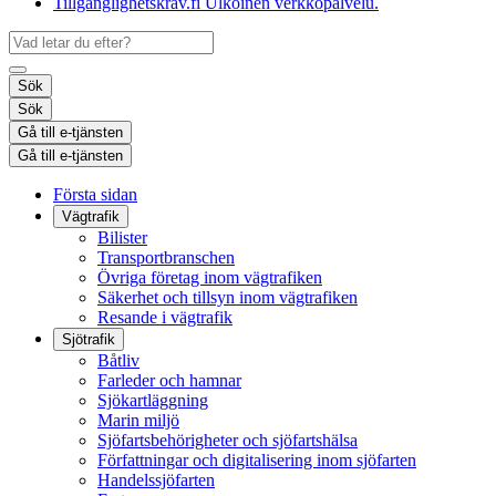
Tillgänglighetskrav.fi
Ulkoinen verkkopalvelu.
Sök
Sök
Gå till e-tjänsten
Gå till e-tjänsten
Första sidan
Vägtrafik
Bilister
Transportbranschen
Övriga företag inom vägtrafiken
Säkerhet och tillsyn inom vägtrafiken
Resande i vägtrafik
Sjötrafik
Båtliv
Farleder och hamnar
Sjökartläggning
Marin miljö
Sjöfartsbehörigheter och sjöfartshälsa
Författningar och digitalisering inom sjöfarten
Handelssjöfarten