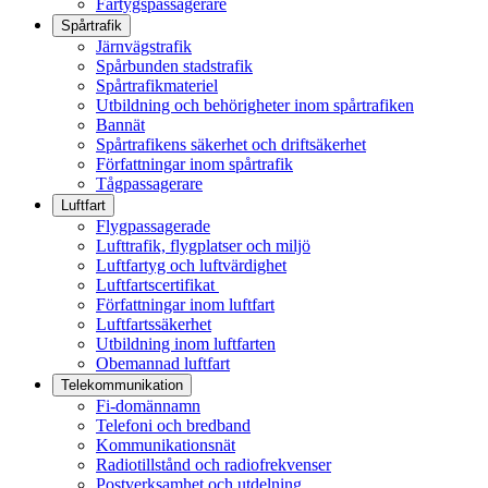
Fartygspassagerare
Spårtrafik
Järnvägstrafik
Spårbunden stadstrafik
Spårtrafikmateriel
Utbildning och behörigheter inom spårtrafiken
Bannät
Spårtrafikens säkerhet och driftsäkerhet
Författningar inom spårtrafik
Tågpassagerare
Luftfart
Flygpassagerade
Lufttrafik, flygplatser och miljö
Luftfartyg och luftvärdighet
Luftfartscertifikat
Författningar inom luftfart
Luftfartssäkerhet
Utbildning inom luftfarten
Obemannad luftfart
Telekommunikation
Fi-domännamn
Telefoni och bredband
Kommunikationsnät
Radiotillstånd och radiofrekvenser
Postverksamhet och utdelning