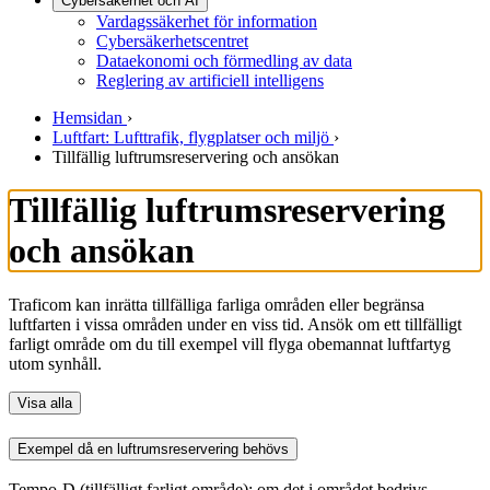
Cybersäkerhet och AI
Vardagssäkerhet för information
Cybersäkerhetscentret
Dataekonomi och förmedling av data
Reglering av artificiell intelligens
Hemsidan
›
Luftfart: Lufttrafik, flygplatser och miljö
›
Tillfällig luftrumsreservering och ansökan
Tillfällig luftrumsreservering
och ansökan
Traficom kan inrätta tillfälliga farliga områden eller begränsa
luftfarten i vissa områden under en viss tid. Ansök om ett tillfälligt
farligt område om du till exempel vill flyga obemannat luftfartyg
utom synhåll.
Visa alla
Exempel då en luftrumsreservering behövs
Tempo-D (tillfälligt farligt område): om det i området bedrivs