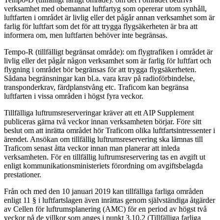
verksamhet med obemannat luftfartyg som opererar utom synhåll,
luftfarten i området är livlig eller det pågår annan verksamhet som är
farlig för luftfart som det för att trygga flygsäkerheten är bra att
informera om, men luftfarten behöver inte begränsas.
Tempo-R (tillfälligt begränsat område): om flygtrafiken i området är
livlig eller det pågår någon verksamhet som är farlig för luftfart och
flygning i området bör begränsas för att trygga flygsäkerheten.
Sådana begränsningar kan bl.a. vara krav på radioförbindelse,
transponderkrav, färdplanstvång etc. Traficom kan begränsa
luftfarten i vissa områden i högst fyra veckor.
Tillfälliga luftrumsreserveringar kräver att ett AIP Supplement
publiceras gärna två veckor innan verksamheten börjar. Före sitt
beslut om att inrätta området hör Traficom olika luftfartsintressenter i
ärendet. Ansökan om tillfällig luftrumsreservering ska lämnas till
Traficom senast åtta veckor innan man planerar att inleda
verksamheten. För en tillfällig luftrumsreservering tas en avgift ut
enligt kommunikationsministeriets förordning om avgiftsbelagda
prestationer.
Från och med den 10 januari 2019 kan tillfälliga farliga områden
enligt 11 § i luftfartslagen även inrättas genom självständiga åtgärder
av Cellen för luftrumsplanering (AMC) för en period av högst två
veckor på de villkor som anges i punkt 3.10.2 (Tillfälliga farliga