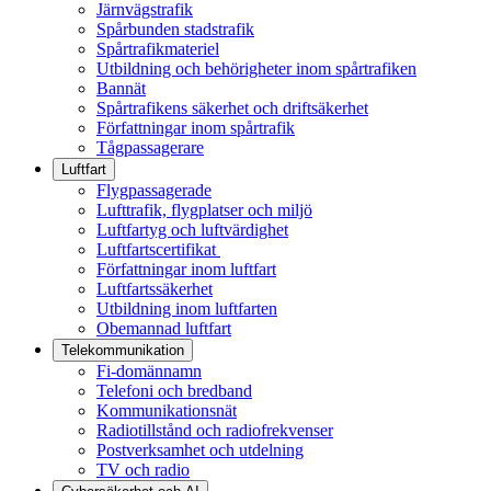
Järnvägstrafik
Spårbunden stadstrafik
Spårtrafikmateriel
Utbildning och behörigheter inom spårtrafiken
Bannät
Spårtrafikens säkerhet och driftsäkerhet
Författningar inom spårtrafik
Tågpassagerare
Luftfart
Flygpassagerade
Lufttrafik, flygplatser och miljö
Luftfartyg och luftvärdighet
Luftfartscertifikat
Författningar inom luftfart
Luftfartssäkerhet
Utbildning inom luftfarten
Obemannad luftfart
Telekommunikation
Fi-domännamn
Telefoni och bredband
Kommunikationsnät
Radiotillstånd och radiofrekvenser
Postverksamhet och utdelning
TV och radio