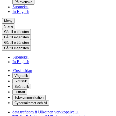
På svenska
Suomeksi
In English
Meny
Stäng
Gå till e-tjänsten
Gå till e-tjänsten
Gå till e-tjänsten
Gå till e-tjänsten
Suomeksi
In English
Första sidan
Vägtrafik
Sjötrafik
Spårtrafik
Luftfart
Telekommunikation
Cybersäkerhet och AI
data.traficom.fi
Ulkoinen verkkopalvelu.