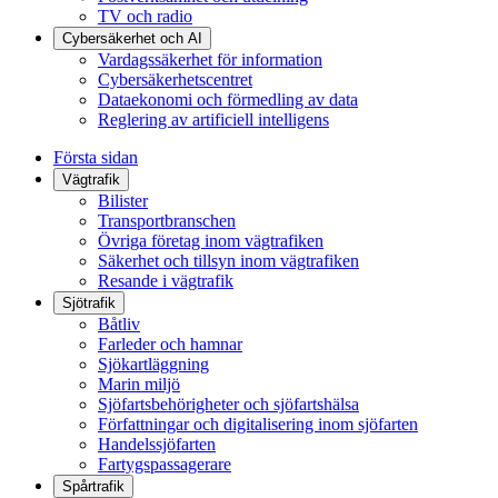
TV och radio
Cybersäkerhet och AI
Vardagssäkerhet för information
Cybersäkerhetscentret
Dataekonomi och förmedling av data
Reglering av artificiell intelligens
Första sidan
Vägtrafik
Bilister
Transportbranschen
Övriga företag inom vägtrafiken
Säkerhet och tillsyn inom vägtrafiken
Resande i vägtrafik
Sjötrafik
Båtliv
Farleder och hamnar
Sjökartläggning
Marin miljö
Sjöfartsbehörigheter och sjöfartshälsa
Författningar och digitalisering inom sjöfarten
Handelssjöfarten
Fartygspassagerare
Spårtrafik