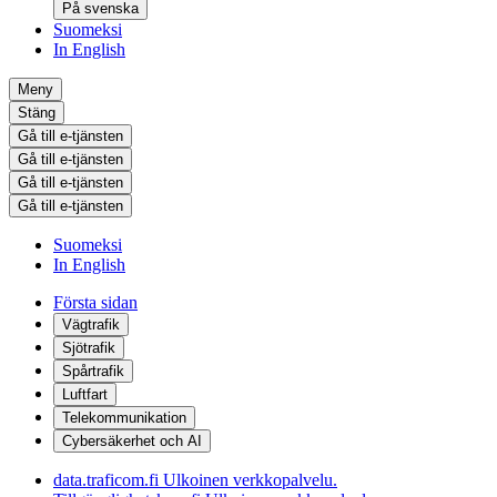
På svenska
Suomeksi
In English
Meny
Stäng
Gå till e-tjänsten
Gå till e-tjänsten
Gå till e-tjänsten
Gå till e-tjänsten
Suomeksi
In English
Första sidan
Vägtrafik
Sjötrafik
Spårtrafik
Luftfart
Telekommunikation
Cybersäkerhet och AI
data.traficom.fi
Ulkoinen verkkopalvelu.