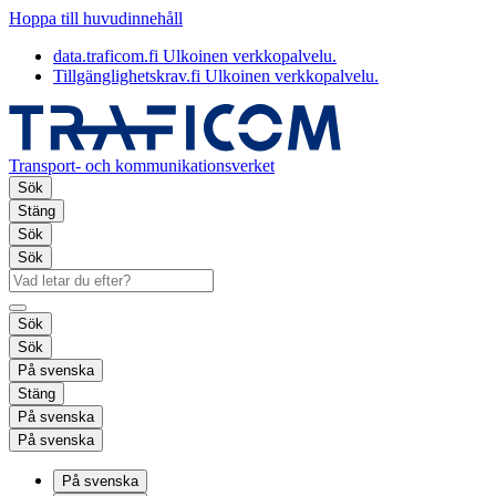
Hoppa till huvudinnehåll
data.traficom.fi
Ulkoinen verkkopalvelu.
Tillgänglighetskrav.fi
Ulkoinen verkkopalvelu.
Transport- och kommunikationsverket
Sök
Stäng
Sök
Sök
Sök
Sök
På svenska
Stäng
På svenska
På svenska
På svenska