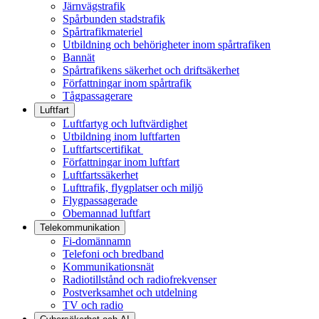
Järnvägstrafik
Spårbunden stadstrafik
Spårtrafikmateriel
Utbildning och behörigheter inom spårtrafiken
Bannät
Spårtrafikens säkerhet och driftsäkerhet
Författningar inom spårtrafik
Tågpassagerare
Luftfart
Luftfartyg och luftvärdighet
Utbildning inom luftfarten
Luftfartscertifikat
Författningar inom luftfart
Luftfartssäkerhet
Lufttrafik, flygplatser och miljö
Flygpassagerade
Obemannad luftfart
Telekommunikation
Fi-domännamn
Telefoni och bredband
Kommunikationsnät
Radiotillstånd och radiofrekvenser
Postverksamhet och utdelning
TV och radio