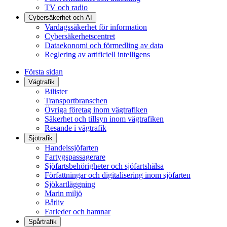
TV och radio
Cybersäkerhet och AI
Vardagssäkerhet för information
Cybersäkerhetscentret
Dataekonomi och förmedling av data
Reglering av artificiell intelligens
Första sidan
Vägtrafik
Bilister
Transportbranschen
Övriga företag inom vägtrafiken
Säkerhet och tillsyn inom vägtrafiken
Resande i vägtrafik
Sjötrafik
Handelssjöfarten
Fartygspassagerare
Sjöfartsbehörigheter och sjöfartshälsa
Författningar och digitalisering inom sjöfarten
Sjökartläggning
Marin miljö
Båtliv
Farleder och hamnar
Spårtrafik