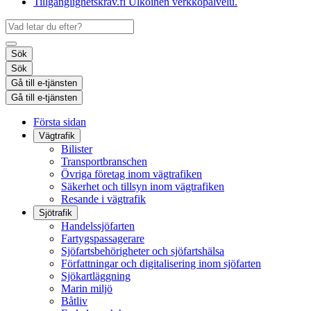
Tillgänglighetskrav.fi
Ulkoinen verkkopalvelu.
Sök
Sök
Gå till e-tjänsten
Gå till e-tjänsten
Första sidan
Vägtrafik
Bilister
Transportbranschen
Övriga företag inom vägtrafiken
Säkerhet och tillsyn inom vägtrafiken
Resande i vägtrafik
Sjötrafik
Handelssjöfarten
Fartygspassagerare
Sjöfartsbehörigheter och sjöfartshälsa
Författningar och digitalisering inom sjöfarten
Sjökartläggning
Marin miljö
Båtliv