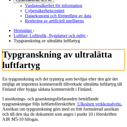
Cybersäkerhet och AI
Vardagssäkerhet för information
Cybersäkerhetscentret
Dataekonomi och förmedling av data
Reglering av artificiell intelligens
Hemsidan
›
Luftfart: Lufttrafik, flygplatser och miljö
›
Typgranskning av ultralätta luftfartyg
Typgranskning av ultralätta
luftfartyg
En typgranskning och det typintyg som beviljas efter den gör det
möjligt att importera kommersiellt tillverkade ultralätta luftfartyg till
Finland eller bygga sådana kommersiellt i Finland.
I ansöknings- och granskningsförfaranden beträffande
typgranskningar följs luftfartsföreskriften
Ulkoinen verkkopalvelu.
.
Ansökan om typgranskning görs med en fritt formulerad ansökan
och till den ska de dokument som anges i punkt 10 i föreskriften
AIR M5-10 bifogas.