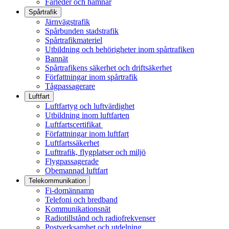
Farleder och hamnar
Spårtrafik
Järnvägstrafik
Spårbunden stadstrafik
Spårtrafikmateriel
Utbildning och behörigheter inom spårtrafiken
Bannät
Spårtrafikens säkerhet och driftsäkerhet
Författningar inom spårtrafik
Tågpassagerare
Luftfart
Luftfartyg och luftvärdighet
Utbildning inom luftfarten
Luftfartscertifikat
Författningar inom luftfart
Luftfartssäkerhet
Lufttrafik, flygplatser och miljö
Flygpassagerade
Obemannad luftfart
Telekommunikation
Fi-domännamn
Telefoni och bredband
Kommunikationsnät
Radiotillstånd och radiofrekvenser
Postverksamhet och utdelning