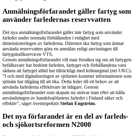
Anmälningsförfarandet gäller fartyg som
använder farledernas reservvatten
Det nya anmälningsförfarandet gäller inte fartyg som använder
farleder under normala förhållanden i enlighet med
dimensioneringen av farlederna. Däremot ska fartyg som ämnar
använda reservvatten göra en anmälan enligt anvisningen till
fartygstrafikservicen VTS.
Genom anmälningsförfarandet vill man försäkra sig om att fartygets
befälhavare har bedömt farleden, fartyget och förhållandena vara
sådana att fartyget alltid har tillräckligt med kölmarginal (net UKC).
”I och med digitaliseringen av sjöfarten kommer informationen som
sjömän har tillgång till att öka. Detta leder till ett behov av att
använda farlederna effektivare än tidigare. Genom
anmälningsförfarandet som skapats nu strävar man efter att hålla
användningen av handelssjöfartens farleder i Finland säker och
effektiv”, säger överinspektör
Stefan Engström
.
Det nya förfarandet är en del av farleds-
och sjökortsreformen N2000