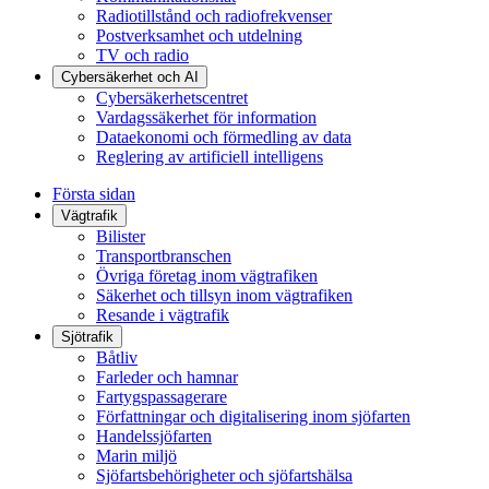
Radiotillstånd och radiofrekvenser
Postverksamhet och utdelning
TV och radio
Cybersäkerhet och AI
Cybersäkerhetscentret
Vardagssäkerhet för information
Dataekonomi och förmedling av data
Reglering av artificiell intelligens
Första sidan
Vägtrafik
Bilister
Transportbranschen
Övriga företag inom vägtrafiken
Säkerhet och tillsyn inom vägtrafiken
Resande i vägtrafik
Sjötrafik
Båtliv
Farleder och hamnar
Fartygspassagerare
Författningar och digitalisering inom sjöfarten
Handelssjöfarten
Marin miljö
Sjöfartsbehörigheter och sjöfartshälsa