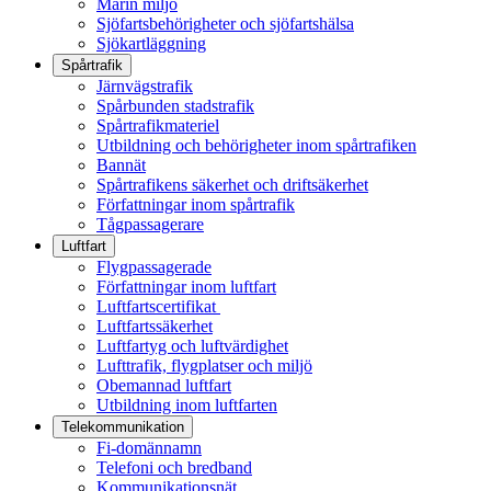
Marin miljö
Sjöfartsbehörigheter och sjöfartshälsa
Sjökartläggning
Spårtrafik
Järnvägstrafik
Spårbunden stadstrafik
Spårtrafikmateriel
Utbildning och behörigheter inom spårtrafiken
Bannät
Spårtrafikens säkerhet och driftsäkerhet
Författningar inom spårtrafik
Tågpassagerare
Luftfart
Flygpassagerade
Författningar inom luftfart
Luftfartscertifikat
Luftfartssäkerhet
Luftfartyg och luftvärdighet
Lufttrafik, flygplatser och miljö
Obemannad luftfart
Utbildning inom luftfarten
Telekommunikation
Fi-domännamn
Telefoni och bredband
Kommunikationsnät