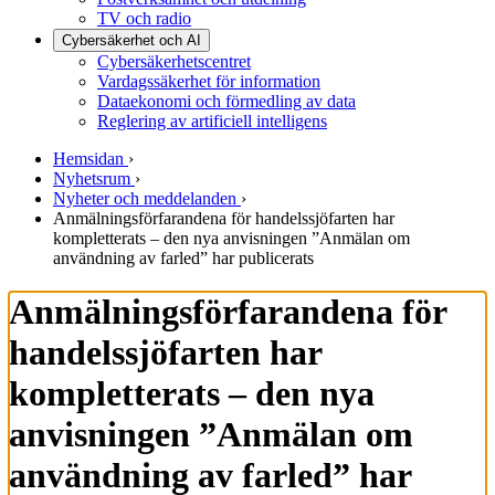
TV och radio
Cybersäkerhet och AI
Cybersäkerhetscentret
Vardagssäkerhet för information
Dataekonomi och förmedling av data
Reglering av artificiell intelligens
Hemsidan
›
Nyhetsrum
›
Nyheter och meddelanden
›
Anmälningsförfarandena för handelssjöfarten har
kompletterats – den nya anvisningen ”Anmälan om
användning av farled” har publicerats
Anmälningsförfarandena för
handelssjöfarten har
kompletterats – den nya
anvisningen ”Anmälan om
användning av farled” har