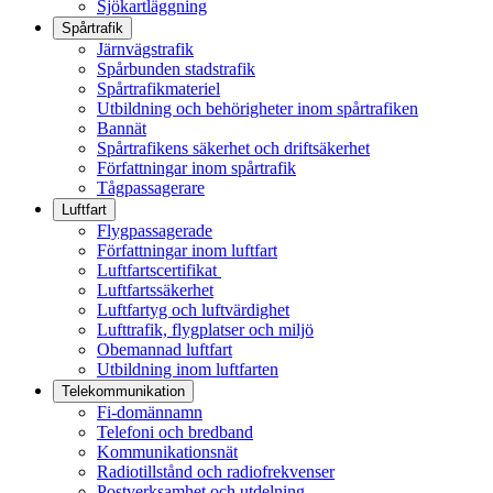
Sjökartläggning
Spårtrafik
Järnvägstrafik
Spårbunden stadstrafik
Spårtrafikmateriel
Utbildning och behörigheter inom spårtrafiken
Bannät
Spårtrafikens säkerhet och driftsäkerhet
Författningar inom spårtrafik
Tågpassagerare
Luftfart
Flygpassagerade
Författningar inom luftfart
Luftfartscertifikat
Luftfartssäkerhet
Luftfartyg och luftvärdighet
Lufttrafik, flygplatser och miljö
Obemannad luftfart
Utbildning inom luftfarten
Telekommunikation
Fi-domännamn
Telefoni och bredband
Kommunikationsnät
Radiotillstånd och radiofrekvenser
Postverksamhet och utdelning