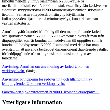
Ilmoitusmenettely liittyy laajempaan N2000-väylä- ja
merikarttauudistukseen. N2000-uudistuksessa siirrytään keskiveteen
sidotuista syvyystiedoista N2000-korkeusjärjestelmään sidottuihin
tietoihin. Samassa yhteydessä on siirrytty käyttämään
kulkusyvyyden sijaan termiä mitoitussyväys, kun tarkastellaan
väylien mitoitusta.
Anmälningsförfarandet hänför sig till den mer omfattande farleds-
och sjökortsreformen N2000. I N2000-reformen övergår man från
djupuppgifter som är bundna till medelvatten till uppgifter som är
bundna till höjdsystemet N2000. I samband med detta har man
övergått till att använda begreppet dimensionerat djupgående i stället
för leddjupgående när man granskar dimensioneringen av
farlederna.
Anvisning: Anmälan om användning av farled
Ulkoinen
verkkopalvelu.
(länk)
Anvisning: Principerna för redovisning och tillämpning av
leddjupgåendet
Ulkoinen verkkopalvelu.
Farleds- och sjökortsreformen N2000
Ulkoinen verkkopalvelu.
Ytterligare information