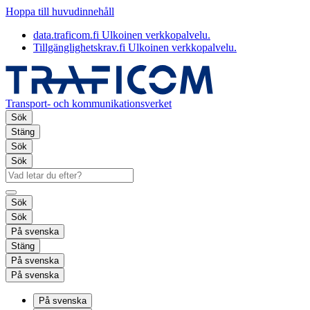
Hoppa till huvudinnehåll
data.traficom.fi
Ulkoinen verkkopalvelu.
Tillgänglighetskrav.fi
Ulkoinen verkkopalvelu.
Transport- och kommunikationsverket
Sök
Stäng
Sök
Sök
Sök
Sök
På svenska
Stäng
På svenska
På svenska
På svenska