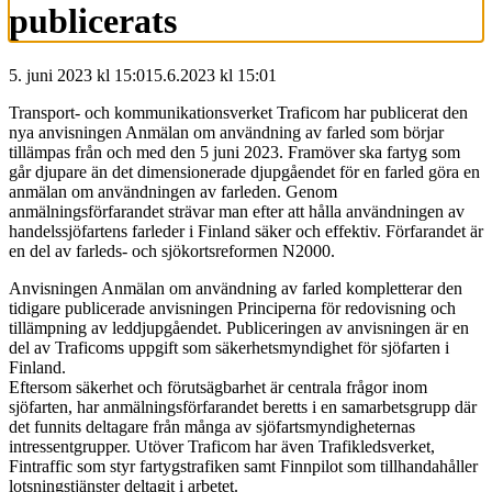
publicerats
5. juni 2023 kl 15:01
5.6.2023
kl
15:01
Transport- och kommunikationsverket Traficom har publicerat den
nya anvisningen Anmälan om användning av farled som börjar
tillämpas från och med den 5 juni 2023. Framöver ska fartyg som
går djupare än det dimensionerade djupgåendet för en farled göra en
anmälan om användningen av farleden. Genom
anmälningsförfarandet strävar man efter att hålla användningen av
handelssjöfartens farleder i Finland säker och effektiv. Förfarandet är
en del av farleds- och sjökortsreformen N2000.
Anvisningen Anmälan om användning av farled kompletterar den
tidigare publicerade anvisningen Principerna för redovisning och
tillämpning av leddjupgåendet. Publiceringen av anvisningen är en
del av Traficoms uppgift som säkerhetsmyndighet för sjöfarten i
Finland.
Eftersom säkerhet och förutsägbarhet är centrala frågor inom
sjöfarten, har anmälningsförfarandet beretts i en samarbetsgrupp där
det funnits deltagare från många av sjöfartsmyndigheternas
intressentgrupper. Utöver Traficom har även Trafikledsverket,
Fintraffic som styr fartygstrafiken samt Finnpilot som tillhandahåller
lotsningstjänster deltagit i arbetet.