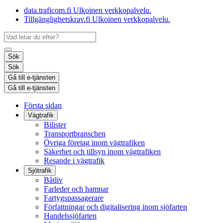
data.traficom.fi
Ulkoinen verkkopalvelu.
Tillgänglighetskrav.fi
Ulkoinen verkkopalvelu.
Sök
Sök
Gå till e-tjänsten
Gå till e-tjänsten
Första sidan
Vägtrafik
Bilister
Transportbranschen
Övriga företag inom vägtrafiken
Säkerhet och tillsyn inom vägtrafiken
Resande i vägtrafik
Sjötrafik
Båtliv
Farleder och hamnar
Fartygspassagerare
Författningar och digitalisering inom sjöfarten
Handelssjöfarten