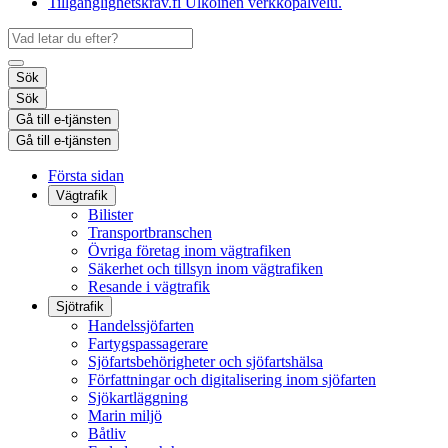
Tillgänglighetskrav.fi
Ulkoinen verkkopalvelu.
Sök
Sök
Gå till e-tjänsten
Gå till e-tjänsten
Första sidan
Vägtrafik
Bilister
Transportbranschen
Övriga företag inom vägtrafiken
Säkerhet och tillsyn inom vägtrafiken
Resande i vägtrafik
Sjötrafik
Handelssjöfarten
Fartygspassagerare
Sjöfartsbehörigheter och sjöfartshälsa
Författningar och digitalisering inom sjöfarten
Sjökartläggning
Marin miljö
Båtliv