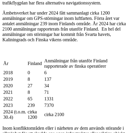
trafikflygplan har flera alternativa navigationssystem.
Ämbetsverket har under 2024 fått sammanlagt cirka 1200
anmälningar om GPS-störningar inom luftfarten. Förra året var
antalet anmälningar 239 inom Finlands område. År 2024 har cirka
2100 anmälningar rapporterats från utanför Finland. En hel del
anmälningar om störningar har kommit från Svarta havets,
Kaliningrads och Finska vikens område.
Anmälningar från utanför Finland
År
Finland
rapporterade av finska operatörer
2018
0
6
2019
8
137
2020
27
34
2021
8
71
2022
65
1331
2023
239
7370
2024 (t.o.m.
cirka
cirka 2100
30.4)
1200
Inom konfliktområden eller i närheten av dem används störande i