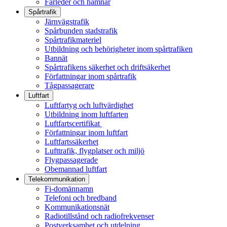
Farleder och hamnar
Spårtrafik
Järnvägstrafik
Spårbunden stadstrafik
Spårtrafikmateriel
Utbildning och behörigheter inom spårtrafiken
Bannät
Spårtrafikens säkerhet och driftsäkerhet
Författningar inom spårtrafik
Tågpassagerare
Luftfart
Luftfartyg och luftvärdighet
Utbildning inom luftfarten
Luftfartscertifikat
Författningar inom luftfart
Luftfartssäkerhet
Lufttrafik, flygplatser och miljö
Flygpassagerade
Obemannad luftfart
Telekommunikation
Fi-domännamn
Telefoni och bredband
Kommunikationsnät
Radiotillstånd och radiofrekvenser
Postverksamhet och utdelning