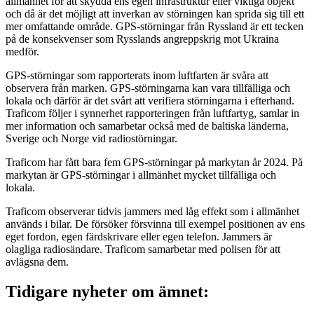
allmänhet för att skydda ens egen infrastruktur eller viktiga objekt
och då är det möjligt att inverkan av störningen kan sprida sig till ett
mer omfattande område. GPS-störningar från Ryssland är ett tecken
på de konsekvenser som Rysslands angreppskrig mot Ukraina
medför.
GPS-störningar som rapporterats inom luftfarten är svåra att
observera från marken. GPS-störningarna kan vara tillfälliga och
lokala och därför är det svårt att verifiera störningarna i efterhand.
Traficom följer i synnerhet rapporteringen från luftfartyg, samlar in
mer information och samarbetar också med de baltiska länderna,
Sverige och Norge vid radiostörningar.
Traficom har fått bara fem GPS-störningar på markytan år 2024. På
markytan är GPS-störningar i allmänhet mycket tillfälliga och
lokala.
Traficom observerar tidvis jammers med låg effekt som i allmänhet
används i bilar. De försöker försvinna till exempel positionen av ens
eget fordon, egen färdskrivare eller egen telefon. Jammers är
olagliga radiosändare. Traficom samarbetar med polisen för att
avlägsna dem.
Tidigare nyheter om ämnet: