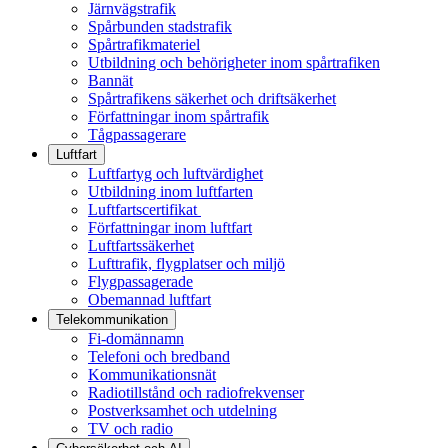
Järnvägstrafik
Spårbunden stadstrafik
Spårtrafikmateriel
Utbildning och behörigheter inom spårtrafiken
Bannät
Spårtrafikens säkerhet och driftsäkerhet
Författningar inom spårtrafik
Tågpassagerare
Luftfart
Luftfartyg och luftvärdighet
Utbildning inom luftfarten
Luftfartscertifikat
Författningar inom luftfart
Luftfartssäkerhet
Lufttrafik, flygplatser och miljö
Flygpassagerade
Obemannad luftfart
Telekommunikation
Fi-domännamn
Telefoni och bredband
Kommunikationsnät
Radiotillstånd och radiofrekvenser
Postverksamhet och utdelning
TV och radio