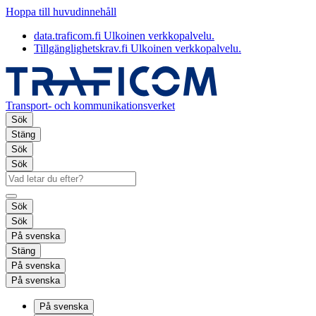
Hoppa till huvudinnehåll
data.traficom.fi
Ulkoinen verkkopalvelu.
Tillgänglighetskrav.fi
Ulkoinen verkkopalvelu.
Transport- och kommunikationsverket
Sök
Stäng
Sök
Sök
Sök
Sök
På svenska
Stäng
På svenska
På svenska
På svenska