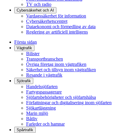
TV och radio
Cybersäkerhet och AI
Vardagssäkerhet för information
Cybersäkerhetscentret
Dataekonomi och förmedling av data
Reglering av artificiell intelligens
Första sidan
Vägtrafik
Bilister
Transportbranschen
Övriga företag inom vägtrafiken
Säkerhet och tillsyn inom vägtrafiken
Resande i vägtrafik
Sjötrafik
Handelssjöfarten
Fartygspassagerare
Sjöfartsbehörigheter och sjöfartshälsa
Författningar och digitalisering inom sjöfarten
Sjökartläggning
Marin miljö
Båtliv
Farleder och hamnar
Spårtrafik