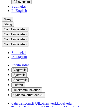
På svenska
Suomeksi
In English
Meny
Stäng
Gå till e-tjänsten
Gå till e-tjänsten
Gå till e-tjänsten
Gå till e-tjänsten
Suomeksi
In English
Första sidan
Vägtrafik
Sjötrafik
Spårtrafik
Luftfart
Telekommunikation
Cybersäkerhet och AI
data.traficom.fi
Ulkoinen verkkopalvelu.