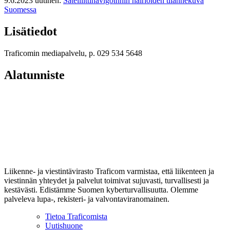
9.6.2023 uutinen:
Satelliittinavigoinnin häiriöiden tilannekuva
Suomessa
Lisätiedot
Traficomin mediapalvelu, p. 029 534 5648
Alatunniste
Liikenne- ja viestintävirasto Traficom varmistaa, että liikenteen ja
viestinnän yhteydet ja palvelut toimivat sujuvasti, turvallisesti ja
kestävästi. Edistämme Suomen kyberturvallisuutta. Olemme
palveleva lupa-, rekisteri- ja valvontaviranomainen.
Tietoa Traficomista
Uutishuone