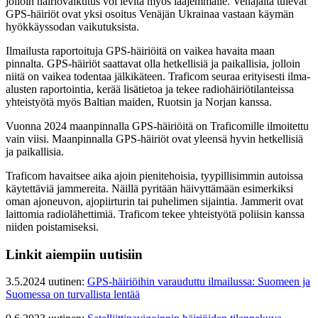
jolloin häiriövaikutus voi levitä myös laajemmalle. Venäjältä tulevat
GPS-häiriöt ovat yksi osoitus Venäjän Ukrainaa vastaan käymän
hyökkäyssodan vaikutuksista.
Ilmailusta raportoituja GPS-häiriöitä on vaikea havaita maan
pinnalta. GPS-häiriöt saattavat olla hetkellisiä ja paikallisia, jolloin
niitä on vaikea todentaa jälkikäteen. Traficom seuraa erityisesti ilma-
alusten raportointia, kerää lisätietoa ja tekee radiohäiriötilanteissa
yhteistyötä myös Baltian maiden, Ruotsin ja Norjan kanssa.
Vuonna 2024 maanpinnalla GPS-häiriöitä on Traficomille ilmoitettu
vain viisi. Maanpinnalla GPS-häiriöt ovat yleensä hyvin hetkellisiä
ja paikallisia.
Traficom havaitsee aika ajoin pienitehoisia, tyypillisimmin autoissa
käytettäviä jammereita. Näillä pyritään häivyttämään esimerkiksi
oman ajoneuvon, ajopiirturin tai puhelimen sijaintia. Jammerit ovat
laittomia radiolähettimiä. Traficom tekee yhteistyötä poliisin kanssa
niiden poistamiseksi.
Linkit aiempiin uutisiin
3.5.2024 uutinen:
GPS-häiriöihin varauduttu ilmailussa: Suomeen ja
Suomessa on turvallista lentää