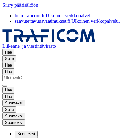
Siirry pääsisältöön
tieto.traficom.fi
Ulkoinen verkkopalvelu.
saavutettavuusvaatimukset.fi
Ulkoinen verkkopalvelu.
Liikenne- ja viestintävirasto
Hae
Sulje
Hae
Hae
Hae
Hae
Suomeksi
Sulje
Suomeksi
Suomeksi
Suomeksi