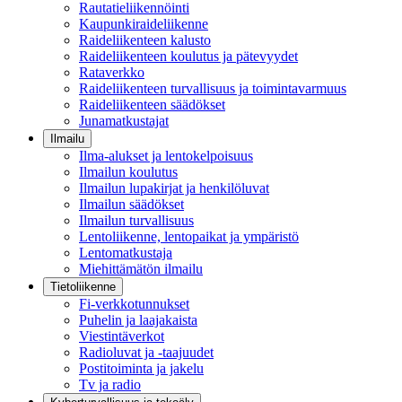
Rautatieliikennöinti
Kaupunkiraideliikenne
Raideliikenteen kalusto
Raideliikenteen koulutus ja pätevyydet
Rataverkko
Raideliikenteen turvallisuus ja toimintavarmuus
Raideliikenteen säädökset
Junamatkustajat
Ilmailu
Ilma-alukset ja lentokelpoisuus
Ilmailun koulutus
Ilmailun lupakirjat ja henkilöluvat
Ilmailun säädökset
Ilmailun turvallisuus
Lentoliikenne, lentopaikat ja ympäristö
Lentomatkustaja
Miehittämätön ilmailu
Tietoliikenne
Fi-verkkotunnukset
Puhelin ja laajakaista
Viestintäverkot
Radioluvat ja -taajuudet
Postitoiminta ja jakelu
Tv ja radio