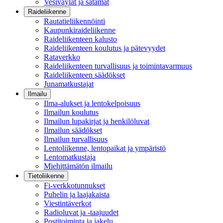
Vesiväylät ja satamat
Raideliikenne
Rautatieliikennöinti
Kaupunkiraideliikenne
Raideliikenteen kalusto
Raideliikenteen koulutus ja pätevyydet
Rataverkko
Raideliikenteen turvallisuus ja toimintavarmuus
Raideliikenteen säädökset
Junamatkustajat
Ilmailu
Ilma-alukset ja lentokelpoisuus
Ilmailun koulutus
Ilmailun lupakirjat ja henkilöluvat
Ilmailun säädökset
Ilmailun turvallisuus
Lentoliikenne, lentopaikat ja ympäristö
Lentomatkustaja
Miehittämätön ilmailu
Tietoliikenne
Fi-verkkotunnukset
Puhelin ja laajakaista
Viestintäverkot
Radioluvat ja -taajuudet
Postitoiminta ja jakelu