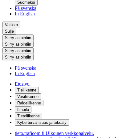
Suomeksi
På svenska
In English
Valikko
Sulje
Siirry asiointiin
Siirry asiointiin
Siirry asiointiin
Siirry asiointiin
På svenska
In English
Etusivu
Tieliikenne
Vesiliikenne
Raideliikenne
Ilmailu
Tietoliikenne
Kyberturvallisuus ja tekoäly
tieto.traficom.fi
Ulkoinen verkkopalvelu.