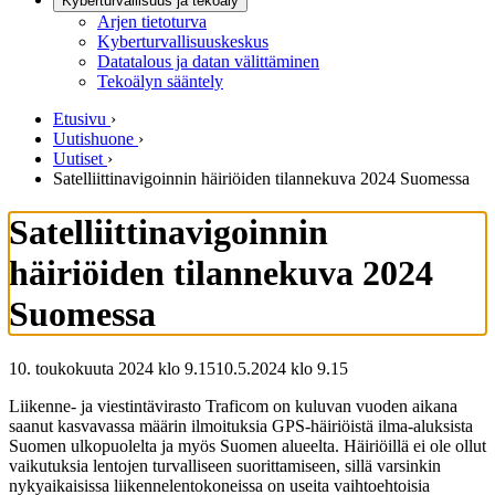
Kyberturvallisuus ja tekoäly
Arjen tietoturva
Kyberturvallisuuskeskus
Datatalous ja datan välittäminen
Tekoälyn sääntely
Etusivu
›
Uutishuone
›
Uutiset
›
Satelliittinavigoinnin häiriöiden tilannekuva 2024 Suomessa
Satelliittinavigoinnin
häiriöiden tilannekuva 2024
Suomessa
10. toukokuuta 2024 klo 9.15
10.5.2024
klo
9.15
Liikenne- ja viestintävirasto Traficom on kuluvan vuoden aikana
saanut kasvavassa määrin ilmoituksia GPS-häiriöistä ilma-aluksista
Suomen ulkopuolelta ja myös Suomen alueelta. Häiriöillä ei ole ollut
vaikutuksia lentojen turvalliseen suorittamiseen, sillä varsinkin
nykyaikaisissa liikennelentokoneissa on useita vaihtoehtoisia