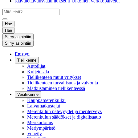
saavutettavuusvaatimukset.fi
Ulkoinen verkkopalvelu.
Hae
Hae
Siirry asiointiin
Siirry asiointiin
Etusivu
Tieliikenne
Autoilijat
Kuljetusala
Tieliikenteen muut yritykset
Tieliikenteen turvallisuus ja valvonta
Matkustaminen tieliikenteessä
Vesiliikenne
Kauppamerenkulku
Laivamatkustajat
Merenkulun pätevyydet ja meriterveys
Merenkulun säädökset ja digitalisaatio
Merikartoitus
Meriympäristö
Veneily