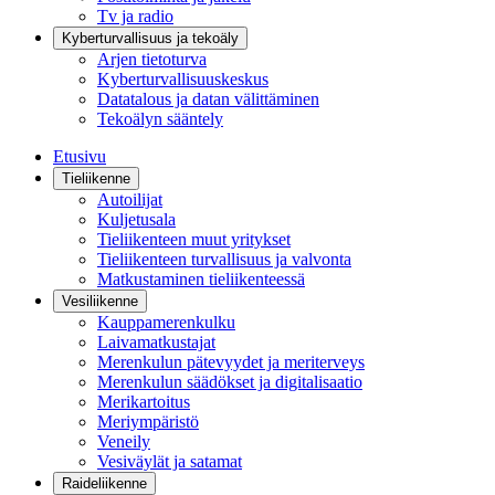
Tv ja radio
Kyberturvallisuus ja tekoäly
Arjen tietoturva
Kyberturvallisuuskeskus
Datatalous ja datan välittäminen
Tekoälyn sääntely
Etusivu
Tieliikenne
Autoilijat
Kuljetusala
Tieliikenteen muut yritykset
Tieliikenteen turvallisuus ja valvonta
Matkustaminen tieliikenteessä
Vesiliikenne
Kauppamerenkulku
Laivamatkustajat
Merenkulun pätevyydet ja meriterveys
Merenkulun säädökset ja digitalisaatio
Merikartoitus
Meriympäristö
Veneily
Vesiväylät ja satamat
Raideliikenne