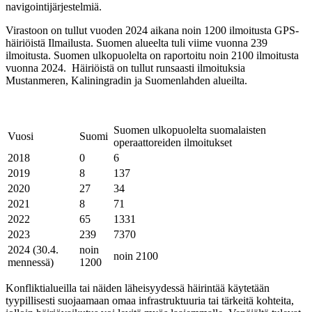
navigointijärjestelmiä.
Virastoon on tullut vuoden 2024 aikana noin 1200 ilmoitusta GPS-
häiriöistä Ilmailusta. Suomen alueelta tuli viime vuonna 239
ilmoitusta. Suomen ulkopuolelta on raportoitu noin 2100 ilmoitusta
vuonna 2024. Häiriöistä on tullut runsaasti ilmoituksia
Mustanmeren, Kaliningradin ja Suomenlahden alueilta.
Suomen ulkopuolelta suomalaisten
Vuosi
Suomi
operaattoreiden ilmoitukset
2018
0
6
2019
8
137
2020
27
34
2021
8
71
2022
65
1331
2023
239
7370
2024 (30.4.
noin
noin 2100
mennessä)
1200
Konfliktialueilla tai näiden läheisyydessä häirintää käytetään
tyypillisesti suojaamaan omaa infrastruktuuria tai tärkeitä kohteita,