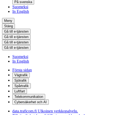
På svenska
Suomeksi
In English
Meny
Stäng
Gå till e-tjänsten
Gå till e-tjänsten
Gå till e-tjänsten
Gå till e-tjänsten
Suomeksi
In English
Första sidan
Vägtrafik
Sjötrafik
Spårtrafik
Luftfart
Telekommunikation
Cybersäkerhet och AI
data.traficom.fi
Ulkoinen verkkopalvelu.