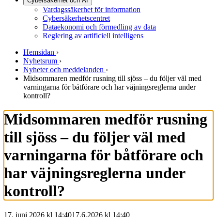
Cybersäkerhet och AI
Vardagssäkerhet för information
Cybersäkerhetscentret
Dataekonomi och förmedling av data
Reglering av artificiell intelligens
Hemsidan
›
Nyhetsrum
›
Nyheter och meddelanden
›
Midsommaren medför rusning till sjöss – du följer väl med
varningarna för båtförare och har väjningsreglerna under
kontroll?
Midsommaren medför rusning
till sjöss – du följer väl med
varningarna för båtförare och
har väjningsreglerna under
kontroll?
17. juni 2026 kl 14:40
17.6.2026
kl
14:40