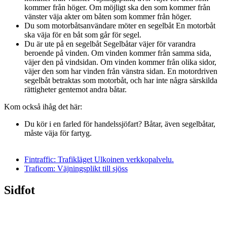
kommer från höger. Om möjligt ska den som kommer från
vänster väja akter om båten som kommer från höger.
Du som motorbåtsanvändare möter en segelbåt En motorbåt
ska väja för en båt som går för segel.
Du är ute på en segelbåt Segelbåtar väjer för varandra
beroende på vinden. Om vinden kommer från samma sida,
väjer den på vindsidan. Om vinden kommer från olika sidor,
väjer den som har vinden från vänstra sidan. En motordriven
segelbåt betraktas som motorbåt, och har inte några särskilda
rättigheter gentemot andra båtar.
Kom också ihåg det här:
Du kör i en farled för handelssjöfart? Båtar, även segelbåtar,
måste väja för fartyg.
Fintraffic: Trafikläget
Ulkoinen verkkopalvelu.
Traficom: Väjningsplikt till sjöss
Sidfot