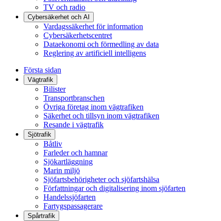
TV och radio
Cybersäkerhet och AI
Vardagssäkerhet för information
Cybersäkerhetscentret
Dataekonomi och förmedling av data
Reglering av artificiell intelligens
Första sidan
Vägtrafik
Bilister
Transportbranschen
Övriga företag inom vägtrafiken
Säkerhet och tillsyn inom vägtrafiken
Resande i vägtrafik
Sjötrafik
Båtliv
Farleder och hamnar
Sjökartläggning
Marin miljö
Sjöfartsbehörigheter och sjöfartshälsa
Författningar och digitalisering inom sjöfarten
Handelssjöfarten
Fartygspassagerare
Spårtrafik