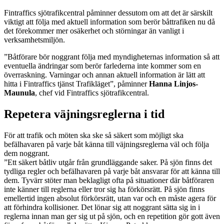
Fintraffics sjötrafikcentral påminner dessutom om att det är särskilt
viktigt att följa med aktuell information som berör båttrafiken nu då
det förekommer mer osäkerhet och störningar än vanligt i
verksamhetsmiljön.
”Båtförare bör noggrant följa med myndigheternas information så att
eventuella ändringar som berör farlederna inte kommer som en
överraskning. Varningar och annan aktuell information är lätt att
hitta i Fintraffics tjänst Trafikläget”, påminner
Hanna Linjos-
Maunula
, chef vid Fintraffics sjötrafikcentral.
Repetera väjningsreglerna i tid
För att trafik och möten ska ske så säkert som möjligt ska
befälhavaren på varje båt känna till väjningsreglerna väl och följa
dem noggrant.
”Ett säkert båtliv utgår från grundläggande saker. På sjön finns det
tydliga regler och befälhavaren på varje båt ansvarar för att känna till
dem. Tyvärr stöter man beklagligt ofta på situationer där båtföraren
inte känner till reglerna eller tror sig ha förkörsrätt. På sjön finns
emellertid ingen absolut förkörsrätt, utan var och en måste agera för
att förhindra kollisioner. Det lönar sig att noggrant sätta sig in i
reglerna innan man ger sig ut på sjön, och en repetition gör gott även