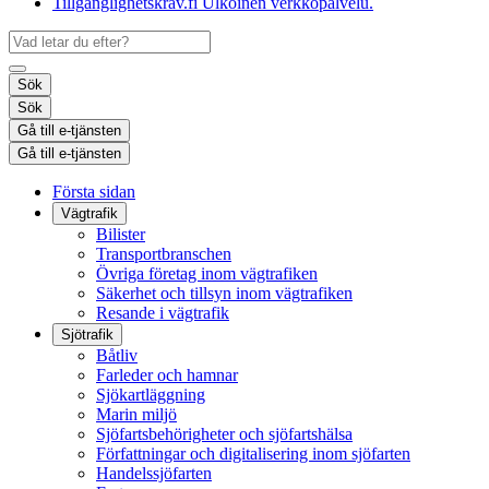
Tillgänglighetskrav.fi
Ulkoinen verkkopalvelu.
Sök
Sök
Gå till e-tjänsten
Gå till e-tjänsten
Första sidan
Vägtrafik
Bilister
Transportbranschen
Övriga företag inom vägtrafiken
Säkerhet och tillsyn inom vägtrafiken
Resande i vägtrafik
Sjötrafik
Båtliv
Farleder och hamnar
Sjökartläggning
Marin miljö
Sjöfartsbehörigheter och sjöfartshälsa
Författningar och digitalisering inom sjöfarten
Handelssjöfarten