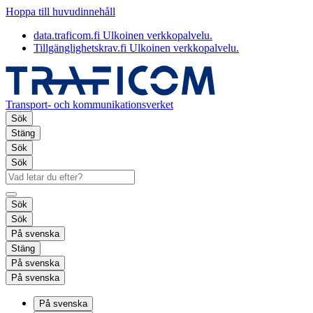
Hoppa till huvudinnehåll
data.traficom.fi
Ulkoinen verkkopalvelu.
Tillgänglighetskrav.fi
Ulkoinen verkkopalvelu.
Transport- och kommunikationsverket
Sök
Stäng
Sök
Sök
Sök
Sök
På svenska
Stäng
På svenska
På svenska
På svenska