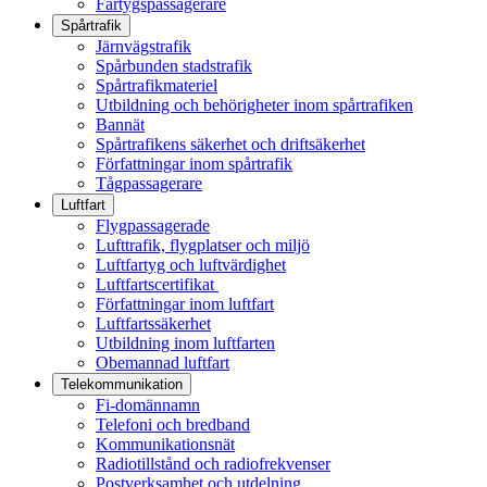
Fartygspassagerare
Spårtrafik
Järnvägstrafik
Spårbunden stadstrafik
Spårtrafikmateriel
Utbildning och behörigheter inom spårtrafiken
Bannät
Spårtrafikens säkerhet och driftsäkerhet
Författningar inom spårtrafik
Tågpassagerare
Luftfart
Flygpassagerade
Lufttrafik, flygplatser och miljö
Luftfartyg och luftvärdighet
Luftfartscertifikat
Författningar inom luftfart
Luftfartssäkerhet
Utbildning inom luftfarten
Obemannad luftfart
Telekommunikation
Fi-domännamn
Telefoni och bredband
Kommunikationsnät
Radiotillstånd och radiofrekvenser
Postverksamhet och utdelning