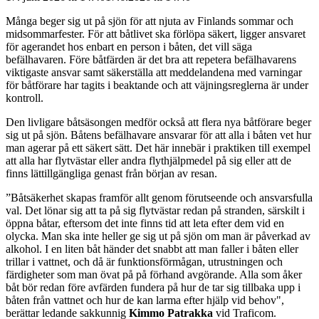
Många beger sig ut på sjön för att njuta av Finlands sommar och
midsommarfester. För att båtlivet ska förlöpa säkert, ligger ansvaret
för agerandet hos enbart en person i båten, det vill säga
befälhavaren. Före båtfärden är det bra att repetera befälhavarens
viktigaste ansvar samt säkerställa att meddelandena med varningar
för båtförare har tagits i beaktande och att väjningsreglerna är under
kontroll.
Den livligare båtsäsongen medför också att flera nya båtförare beger
sig ut på sjön. Båtens befälhavare ansvarar för att alla i båten vet hur
man agerar på ett säkert sätt. Det här innebär i praktiken till exempel
att alla har flytvästar eller andra flythjälpmedel på sig eller att de
finns lättillgängliga genast från början av resan.
”Båtsäkerhet skapas framför allt genom förutseende och ansvarsfulla
val. Det lönar sig att ta på sig flytvästar redan på stranden, särskilt i
öppna båtar, eftersom det inte finns tid att leta efter dem vid en
olycka. Man ska inte heller ge sig ut på sjön om man är påverkad av
alkohol. I en liten båt händer det snabbt att man faller i båten eller
trillar i vattnet, och då är funktionsförmågan, utrustningen och
färdigheter som man övat på på förhand avgörande. Alla som åker
båt bör redan före avfärden fundera på hur de tar sig tillbaka upp i
båten från vattnet och hur de kan larma efter hjälp vid behov",
berättar ledande sakkunnig
Kimmo Patrakka
vid Traficom.