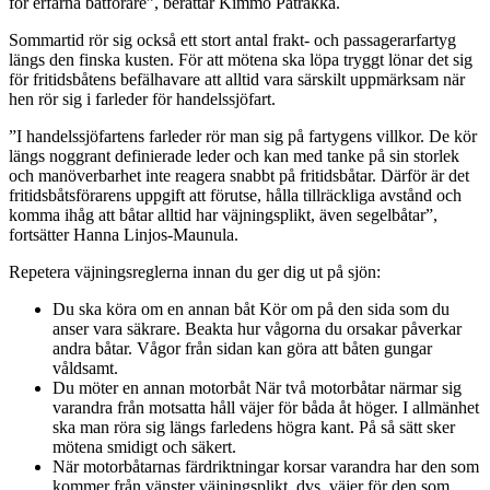
för erfarna båtförare”, berättar Kimmo Patrakka.
Sommartid rör sig också ett stort antal frakt- och passagerarfartyg
längs den finska kusten. För att mötena ska löpa tryggt lönar det sig
för fritidsbåtens befälhavare att alltid vara särskilt uppmärksam när
hen rör sig i farleder för handelssjöfart.
”I handelssjöfartens farleder rör man sig på fartygens villkor. De kör
längs noggrant definierade leder och kan med tanke på sin storlek
och manöverbarhet inte reagera snabbt på fritidsbåtar. Därför är det
fritidsbåtsförarens uppgift att förutse, hålla tillräckliga avstånd och
komma ihåg att båtar alltid har väjningsplikt, även segelbåtar”,
fortsätter Hanna Linjos-Maunula.
Repetera väjningsreglerna innan du ger dig ut på sjön:
Du ska köra om en annan båt Kör om på den sida som du
anser vara säkrare. Beakta hur vågorna du orsakar påverkar
andra båtar. Vågor från sidan kan göra att båten gungar
våldsamt.
Du möter en annan motorbåt När två motorbåtar närmar sig
varandra från motsatta håll väjer för båda åt höger. I allmänhet
ska man röra sig längs farledens högra kant. På så sätt sker
mötena smidigt och säkert.
När motorbåtarnas färdriktningar korsar varandra har den som
kommer från vänster väjningsplikt, dvs. väjer för den som