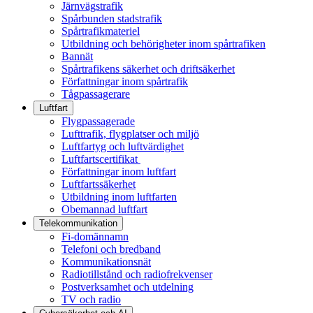
Järnvägstrafik
Spårbunden stadstrafik
Spårtrafikmateriel
Utbildning och behörigheter inom spårtrafiken
Bannät
Spårtrafikens säkerhet och driftsäkerhet
Författningar inom spårtrafik
Tågpassagerare
Luftfart
Flygpassagerade
Lufttrafik, flygplatser och miljö
Luftfartyg och luftvärdighet
Luftfartscertifikat
Författningar inom luftfart
Luftfartssäkerhet
Utbildning inom luftfarten
Obemannad luftfart
Telekommunikation
Fi-domännamn
Telefoni och bredband
Kommunikationsnät
Radiotillstånd och radiofrekvenser
Postverksamhet och utdelning
TV och radio