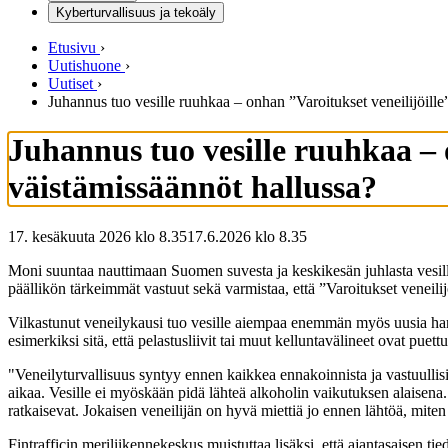
Kyberturvallisuus ja tekoäly
Etusivu
›
Uutishuone
›
Uutiset
›
Juhannus tuo vesille ruuhkaa – onhan ”Varoitukset veneilijöille
Juhannus tuo vesille ruuhkaa – 
väistämissäännöt hallussa?
17. kesäkuuta 2026 klo 8.35
17.6.2026
klo
8.35
Moni suuntaa nauttimaan Suomen suvesta ja keskikesän juhlasta vesille. 
päällikön tärkeimmät vastuut sekä varmistaa, että ”Varoitukset veneilij
Vilkastunut veneilykausi tuo vesille aiempaa enemmän myös uusia harras
esimerkiksi sitä, että pelastusliivit tai muut kelluntavälineet ovat puettu
"Veneilyturvallisuus syntyy ennen kaikkea ennakoinnista ja vastuullisist
aikaa. Vesille ei myöskään pidä lähteä alkoholin vaikutuksen alaisena. 
ratkaisevat. Jokaisen veneilijän on hyvä miettiä jo ennen lähtöä, miten
Fintrafficin meriliikennekeskus muistuttaa lisäksi, että ajantasaisen t