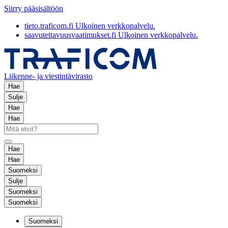
Siirry pääsisältöön
tieto.traficom.fi
Ulkoinen verkkopalvelu.
saavutettavuusvaatimukset.fi
Ulkoinen verkkopalvelu.
Liikenne- ja viestintävirasto
Hae
Sulje
Hae
Hae
Hae
Hae
Suomeksi
Sulje
Suomeksi
Suomeksi
Suomeksi