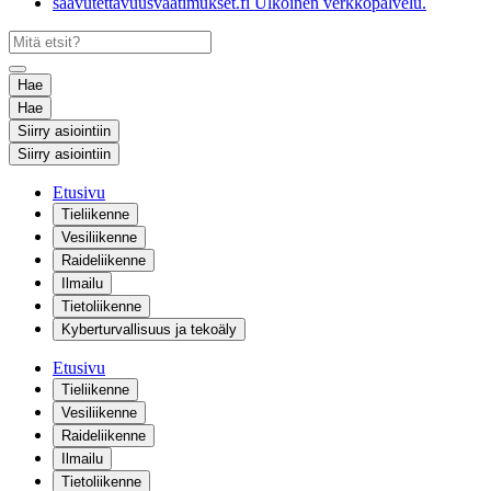
saavutettavuusvaatimukset.fi
Ulkoinen verkkopalvelu.
Hae
Hae
Siirry asiointiin
Siirry asiointiin
Etusivu
Tieliikenne
Vesiliikenne
Raideliikenne
Ilmailu
Tietoliikenne
Kyberturvallisuus ja tekoäly
Etusivu
Tieliikenne
Vesiliikenne
Raideliikenne
Ilmailu
Tietoliikenne