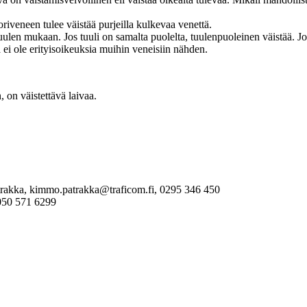
iveneen tulee väistää purjeilla kulkevaa venettä.
uulen mukaan. Jos tuuli on samalta puolelta, tuulenpuoleinen väistää. Jos 
 ei ole erityisoikeuksia muihin veneisiin nähden.
on väistettävä laivaa.
Patrakka, kimmo.patrakka@traficom.fi, 0295 346 450
, 050 571 6299