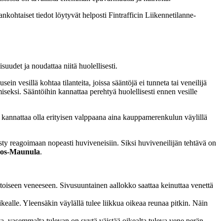
ankohtaiset tiedot löytyvät helposti Fintrafficin Liikennetilanne-
uudet ja noudattaa niitä huolellisesti.
in vesillä kohtaa tilanteita, joissa sääntöjä ei tunneta tai veneilijä
iseksi. Sääntöihin kannattaa perehtyä huolellisesti ennen vesille
ön kannattaa olla erityisen valppaana aina kauppamerenkulun väylillä
ysty reagoimaan nopeasti huviveneisiin. Siksi huviveneilijän tehtävä on
jos-Maunula
.
 toiseen veneeseen. Sivusuuntainen aallokko saattaa keinuttaa venettä
kealle. Yleensäkin väylällä tulee liikkua oikeaa reunaa pitkin. Näin
ta, vasemmalta tulevan on syytä väistää oikealta tuleva vene perän