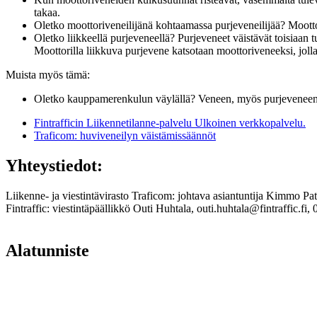
takaa.
Oletko moottoriveneilijänä kohtaamassa purjeveneilijää? Moottor
Oletko liikkeellä purjeveneellä? Purjeveneet väistävät toisiaan t
Moottorilla liikkuva purjevene katsotaan moottoriveneeksi, jolla
Muista myös tämä:
Oletko kauppamerenkulun väylällä? Veneen, myös purjeveneen, 
Fintrafficin Liikennetilanne-palvelu
Ulkoinen verkkopalvelu.
Traficom: huviveneilyn väistämissäännöt
Yhteystiedot:
Liikenne- ja viestintävirasto Traficom: johtava asiantuntija Kimmo 
Fintraffic: viestintäpäällikkö Outi Huhtala, outi.huhtala@fintraffic.fi
Alatunniste