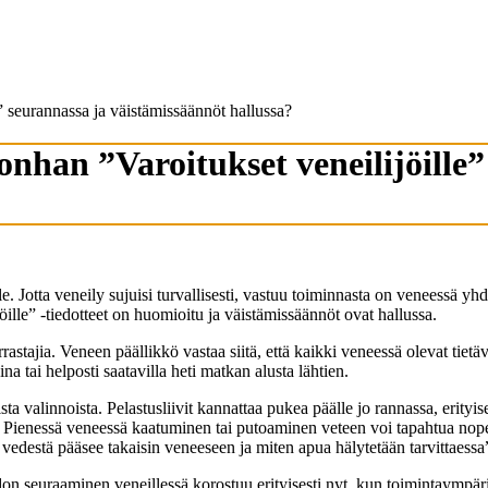
” seurannassa ja väistämissäännöt hallussa?
onhan ”Varoitukset veneilijöille”
Jotta veneily sujuisi turvallisesti, vastuu toiminnasta on veneessä yhdel
öille” -tiedotteet on huomioitu ja väistämissäännöt ovat hallussa.
tajia. Veneen päällikkö vastaa siitä, että kaikki veneessä olevat tietävä
ina tai helposti saatavilla heti matkan alusta lähtien.
a valinnoista. Pelastusliivit kannattaa pukea päälle jo rannassa, erityis
Pienessä veneessä kaatuminen tai putoaminen veteen voi tapahtua nopeasti
 vedestä pääsee takaisin veneeseen ja miten apua hälytetään tarvittaessa
iedon seuraaminen veneillessä korostuu erityisesti nyt, kun toimintaympä