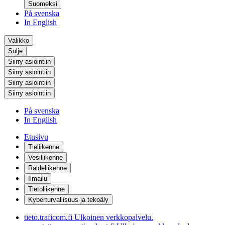
Suomeksi
På svenska
In English
Valikko
Sulje
Siirry asiointiin
Siirry asiointiin
Siirry asiointiin
Siirry asiointiin
På svenska
In English
Etusivu
Tieliikenne
Vesiliikenne
Raideliikenne
Ilmailu
Tietoliikenne
Kyberturvallisuus ja tekoäly
tieto.traficom.fi
Ulkoinen verkkopalvelu.