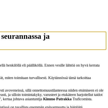
 seurannassa ja
lä henkilöllä eli päälliköllä. Ennen vesille lähtöä on hyvä kerrata
t, miten toimitaan turvallisesti. Käytännössä tämä tarkoittaa
esti avoveneissä, sillä onnettomuustilanteessa niiden etsimiseen ei ole
, ja silloin toimintakyky, varusteet ja etukäteen harjoitellut taidot
”, kertaa johtava asiantuntija
Kimmo Patrakka
Traficomista.
ristössä on tavallista enemmän epävarmuutta ja häiriöitä.