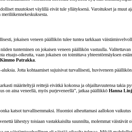
olliset muutokset väylillä eivät tule yllätyksenä. Varoitukset ja muut aj
n meriliikennekeskuksesta.
sesti, jokaisen veneen päällikön tulee tuntea tarkkaan väistämisvelvollis
niiden tunteminen on jokaisen veneen päällikön vastuulla. Valitettavan use
onta etuajo-oikeutta, vaan jokaisen on toimittava yhteentörmäyksen estäm
Kimmo Patrakka
.
-aluksia. Jotta kohtaamiset sujuisivat turvallisesti, huviveneen päällik
rkasti määriteltyjä reittejä eivätkä kokonsa ja ohjailtavuutensa takia p
isuus on aina veneellä, myös purjeveneellä”, jatkaa päällikkö
Hanna Lin
, jonka katsot turvallisemmaksi. Huomioi aiheuttamasi aallokon vaikutus
nettä lähestyy toisiaan vastakkaisilta suunnilta, molemmat väistävät oi
on väistämisvelvollinen eli väistää oikealta tulevaa. Mikäli mahdollis