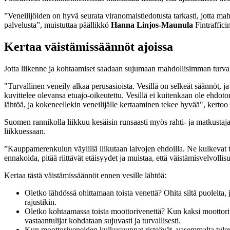
”Veneilijöiden on hyvä seurata viranomaistiedotusta tarkasti, jotta mahd
palvelusta”, muistuttaa päällikkö
Hanna Linjos-Maunula
Fintraffici
Kertaa väistämissäännöt ajoissa
Jotta liikenne ja kohtaamiset saadaan sujumaan mahdollisimman turvalli
"Turvallinen veneily alkaa perusasioista. Vesillä on selkeät säännöt, ja 
kuvittelee olevansa etuajo-oikeutettu. Vesillä ei kuitenkaan ole ehdot
lähtöä, ja kokeneellekin veneilijälle kertaaminen tekee hyvää", kertoo
Suomen rannikolla liikkuu kesäisin runsaasti myös rahti- ja matkustaja
liikkuessaan.
”Kauppamerenkulun väylillä liikutaan laivojen ehdoilla. Ne kulkevat ta
ennakoida, pitää riittävät etäisyydet ja muistaa, että väistämisvelvoll
Kertaa tästä väistämissäännöt ennen vesille lähtöä:
Oletko lähdössä ohittamaan toista venettä? Ohita siltä puolelta
rajustikin.
Oletko kohtaamassa toista moottorivenettä? Kun kaksi moottorive
vastaantulijat kohdataan sujuvasti ja turvallisesti.
Kun moottoriveneiden kulkusuunnat risteävät, vasemmalta tuleva 