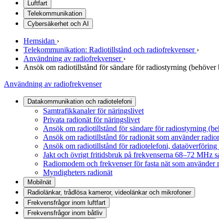
Luftfart
Telekommunikation
Cybersäkerhet och AI
Hemsidan
›
Telekommunikation: Radiotillstånd och radiofrekvenser
›
Användning av radiofrekvenser
›
Ansök om radiotillstånd för sändare för radiostyrning (behöver
Användning av radiofrekvenser
Datakommunikation och radiotelefoni
Samtrafikkanaler för näringslivet
Privata radionät för näringslivet
Ansök om radiotillstånd för sändare för radiostyrning (b
Ansök om radiotillstånd för radionät som använder rad
Ansök om radiotillstånd för radiotelefoni, dataöverförin
Jakt och övrigt fritidsbruk på frekvenserna 68–72 MHz s
Radiomodem och frekvenser för fasta nät som använde
Myndigheters radionät
Mobilnät
Radiolänkar, trådlösa kameror, videolänkar och mikrofoner
Frekvensfrågor inom luftfart
Frekvensfrågor inom båtliv