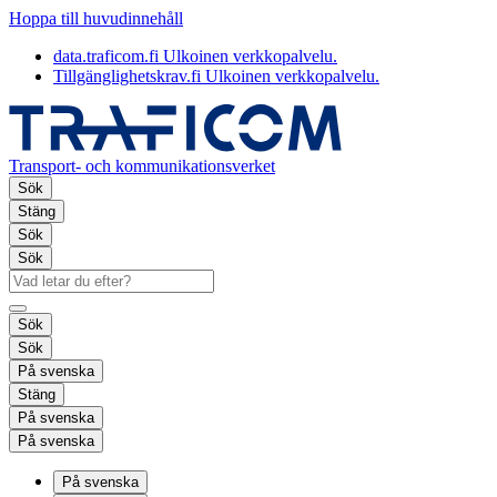
Hoppa till huvudinnehåll
data.traficom.fi
Ulkoinen verkkopalvelu.
Tillgänglighetskrav.fi
Ulkoinen verkkopalvelu.
Transport- och kommunikationsverket
Sök
Stäng
Sök
Sök
Sök
Sök
På svenska
Stäng
På svenska
På svenska
På svenska