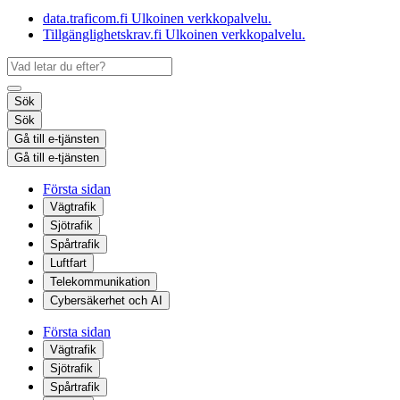
data.traficom.fi
Ulkoinen verkkopalvelu.
Tillgänglighetskrav.fi
Ulkoinen verkkopalvelu.
Sök
Sök
Gå till e-tjänsten
Gå till e-tjänsten
Första sidan
Vägtrafik
Sjötrafik
Spårtrafik
Luftfart
Telekommunikation
Cybersäkerhet och AI
Första sidan
Vägtrafik
Sjötrafik
Spårtrafik