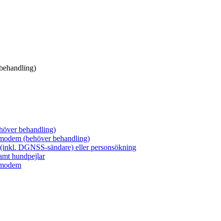
 behandling)
ehöver behandling)
iomodem (behöver behandling)
g (inkl. DGNSS-sändare) eller personsökning
amt hundpejlar
r modem