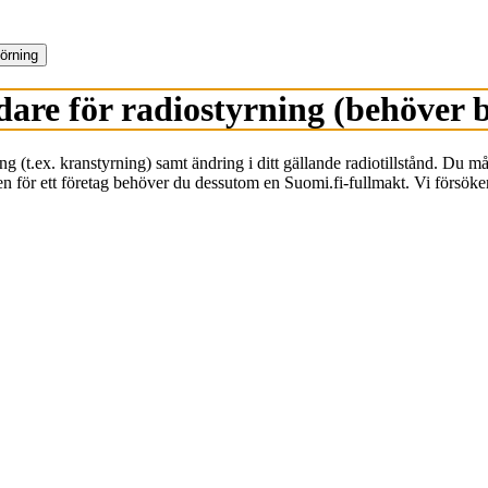
törning
dare för radiostyrning (behöver 
g (t.ex. kranstyrning) samt ändring i ditt gällande radiotillstånd. Du mås
enden för ett företag behöver du dessutom en Suomi.fi-fullmakt. Vi försö