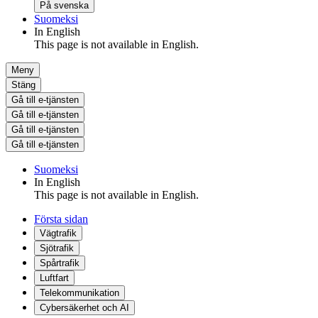
På svenska
Suomeksi
In English
This page is not available in English.
Meny
Stäng
Gå till e-tjänsten
Gå till e-tjänsten
Gå till e-tjänsten
Gå till e-tjänsten
Suomeksi
In English
This page is not available in English.
Första sidan
Vägtrafik
Sjötrafik
Spårtrafik
Luftfart
Telekommunikation
Cybersäkerhet och AI