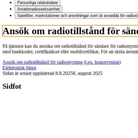
Personliga nödsändare
Amatörradioverksamhet
Satelliter, markstationer och anordningar som är avsedda för radios
Ansök om radiotillstånd för sän
På tjänsten kan du ansöka om radiotillstånd för sändare för radiostyrnin
med bankkoder, certifikatkort eller mobilcertifikat. För att sköta är
Ansök om radiotillstånd för radiostyrning (t.ex. kranstyrning)
Elektronisk tjänst
Sidan är senast uppdaterad
8.8.2025
8. augusti 2025
Sidfot