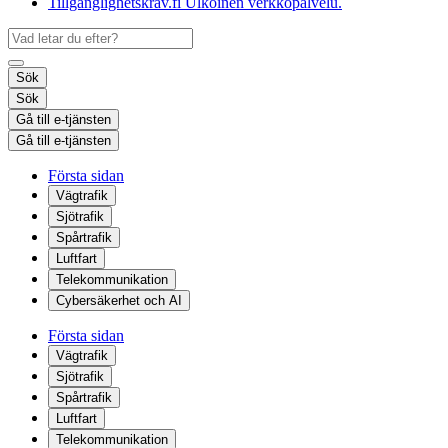
Tillgänglighetskrav.fi
Ulkoinen verkkopalvelu.
Sök
Sök
Gå till e-tjänsten
Gå till e-tjänsten
Första sidan
Vägtrafik
Sjötrafik
Spårtrafik
Luftfart
Telekommunikation
Cybersäkerhet och AI
Första sidan
Vägtrafik
Sjötrafik
Spårtrafik
Luftfart
Telekommunikation