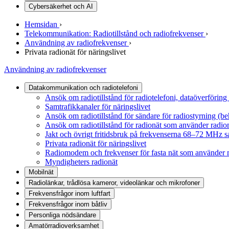
Cybersäkerhet och AI
Hemsidan
›
Telekommunikation: Radiotillstånd och radiofrekvenser
›
Användning av radiofrekvenser
›
Privata radionät för näringslivet
Användning av radiofrekvenser
Datakommunikation och radiotelefoni
Ansök om radiotillstånd för radiotelefoni, dataöverförin
Samtrafikkanaler för näringslivet
Ansök om radiotillstånd för sändare för radiostyrning (b
Ansök om radiotillstånd för radionät som använder rad
Jakt och övrigt fritidsbruk på frekvenserna 68–72 MHz s
Privata radionät för näringslivet
Radiomodem och frekvenser för fasta nät som använde
Myndigheters radionät
Mobilnät
Radiolänkar, trådlösa kameror, videolänkar och mikrofoner
Frekvensfrågor inom luftfart
Frekvensfrågor inom båtliv
Personliga nödsändare
Amatörradioverksamhet