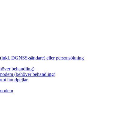
g (inkl. DGNSS-sändare) eller personsökning
ehöver behandling)
iomodem (behöver behandling)
amt hundpejlar
r modem