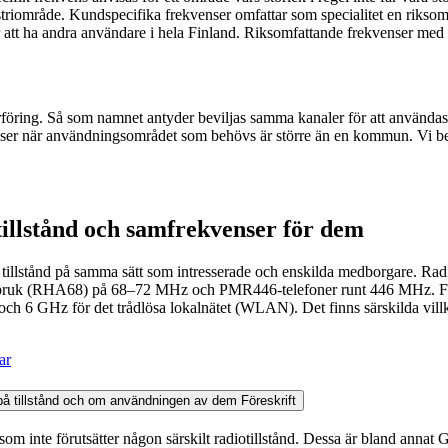
ustriområde. Kundspecifika frekvenser omfattar som specialitet en riks
att ha andra användare i hela Finland. Riksomfattande frekvenser med e
erföring. Så som namnet antyder beviljas samma kanaler för att användas
nser när användningsområdet som behövs är större än en kommun. Vi bevi
tillstånd och samfrekvenser för dem
 tillstånd på samma sätt som intresserade och enskilda medborgare. Radi
tidsbruk (RHA68) på 68–72 MHz och PMR446-telefoner runt 446 MHz. För 
och 6 GHz för det trådlösa lokalnätet (WLAN). Det finns särskilda vi
ar
t på tillstånd och om användningen av dem
Föreskrift
 som inte förutsätter någon särskilt radiotillstånd. Dessa är bland a