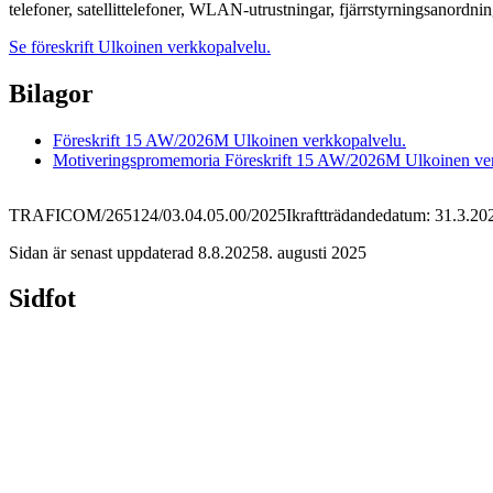
telefoner, satellittelefoner, WLAN-utrustningar, fjärrstyrningsanordn
Se föreskrift
Ulkoinen verkkopalvelu.
Bilagor
Föreskrift 15 AW/2026M
Ulkoinen verkkopalvelu.
Motiveringspromemoria Föreskrift 15 AW/2026M
Ulkoinen ve
TRAFICOM/265124/03.04.05.00/2025
Ikraftträdandedatum: 31.3.20
Sidan är senast uppdaterad
8.8.2025
8. augusti 2025
Sidfot