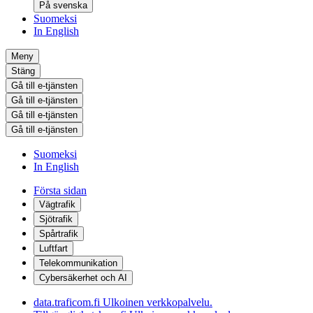
På svenska
Suomeksi
In English
Meny
Stäng
Gå till e-tjänsten
Gå till e-tjänsten
Gå till e-tjänsten
Gå till e-tjänsten
Suomeksi
In English
Första sidan
Vägtrafik
Sjötrafik
Spårtrafik
Luftfart
Telekommunikation
Cybersäkerhet och AI
data.traficom.fi
Ulkoinen verkkopalvelu.