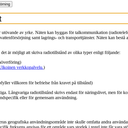
törning
t
utövande av yrke. Näten kan byggas för talkommunikation (radiotelefonnä
vattenförsörjning samt lagrings- och transporttjänster. Näten kan bestå a
et är möjligt att skriva radiotillstånd av olika typer enligt följande:
aöverföring)
Ulkoinen verkkopalvelu.
)
yller villkoren för befrielse från kravet på tillstånd)
tiga. Långvariga radiotillstånd skrivs endast för näringslivet, men för k
 kundspecifik eller för gemensam användning.
tt deras geografiska användningsområde inte skulle omfatta andra använda
ifik frekvens anvisas för ett område vars storlek i regel inte får vara 