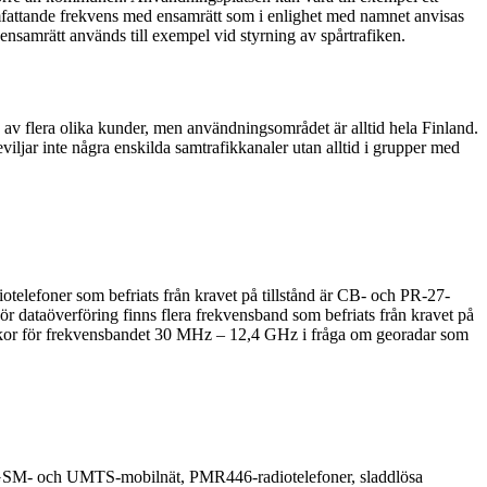
omfattande frekvens med ensamrätt som i enlighet med namnet anvisas
nsamrätt används till exempel vid styrning av spårtrafiken.
 av flera olika kunder, men användningsområdet är alltid hela Finland.
ljar inte några enskilda samtrafikkanaler utan alltid i grupper med
otelefoner som befriats från kravet på tillstånd är CB- och PR-27-
dataöverföring finns flera frekvensband som befriats från kravet på
llkor för frekvensbandet 30 MHz – 12,4 GHz i fråga om georadar som
nnat GSM- och UMTS-mobilnät, PMR446-radiotelefoner, sladdlösa