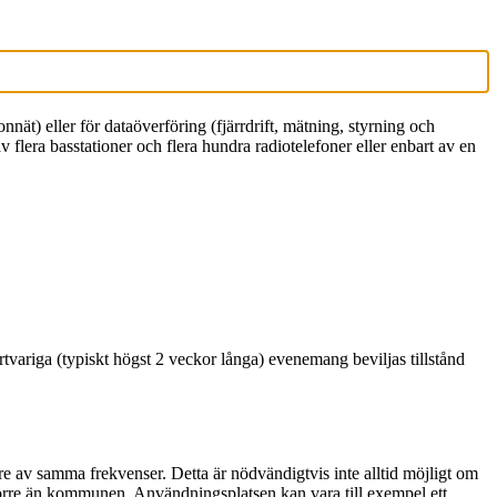
t) eller för dataöverföring (fjärrdrift, mätning, styrning och
v flera basstationer och flera hundra radiotelefoner eller enbart av en
ortvariga (typiskt högst 2 veckor långa) evenemang beviljas tillstånd
re av samma frekvenser. Detta är nödvändigtvis inte alltid möjligt om
större än kommunen. Användningsplatsen kan vara till exempel ett