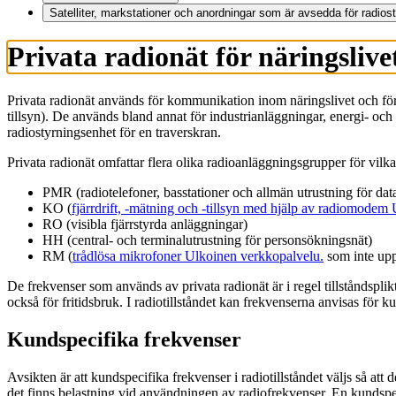
Satelliter, markstationer och anordningar som är avsedda för radios
Privata radionät för näringslive
Privata radionät används för kommunikation inom näringslivet och för 
tillsyn). De används bland annat för industrianläggningar, energi- och 
radiostyrningsenhet för en traverskran.
Privata radionät omfattar flera olika radioanläggningsgrupper för vilka d
PMR (radiotelefoner, basstationer och allmän utrustning för dat
KO (
fjärrdrift, -mätning och -tillsyn med hjälp av radiomodem
RO (visibla fjärrstyrda anläggningar)
HH (central- och terminalutrustning för personsökningsnät)
RM (
trådlösa mikrofoner
Ulkoinen verkkopalvelu.
som inte uppf
De frekvenser som används av privata radionät är i regel tillståndsplik
också för fritidsbruk. I radiotillståndet kan frekvenserna anvisas för
Kundspecifika frekvenser
Avsikten är att kundspecifika frekvenser i radiotillståndet väljs så a
det finns belastning vid användningen av radiofrekvenser. En kundspec