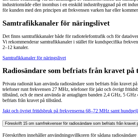
industriområde eller inomhus i en enskild industribyggnad på ett ind
för kunden med den principen att frekvensen varken har eller kommer 
Samtrafikkanaler för näringslivet
Det finns samtrafikkanaler både för radiotelefontrafik och för dataöv
Vi rekommenderar samtrafikkanaler i stället för kundspecifika frekve
2–12 kanaler.
Samtrafikkanaler för näringslivet
Radiosändare som befriats från kravet på 
Privata radionät kan använda radiosändare som befriats från kravet på
telefoner runt frekvensen 27 MHz, telefoner för jakt och övrigt fri
tillstånd, och de mest använda är antagligen banden 2,4 GHz, 5 GHz 
befriats från kravet på tillstånd.
Jakt och övrigt fritidsbruk på frekvenserna 68–72 MHz samt hundpejl
Föreskrift 15 om samfrekvenser för radiosändare som befriats från krave
Föreskriften innehåller användningsvillkoren för sådana radiosändare