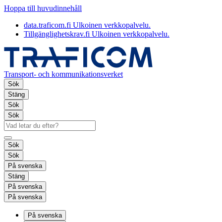
Hoppa till huvudinnehåll
data.traficom.fi
Ulkoinen verkkopalvelu.
Tillgänglighetskrav.fi
Ulkoinen verkkopalvelu.
Transport- och kommunikationsverket
Sök
Stäng
Sök
Sök
Sök
Sök
På svenska
Stäng
På svenska
På svenska
På svenska