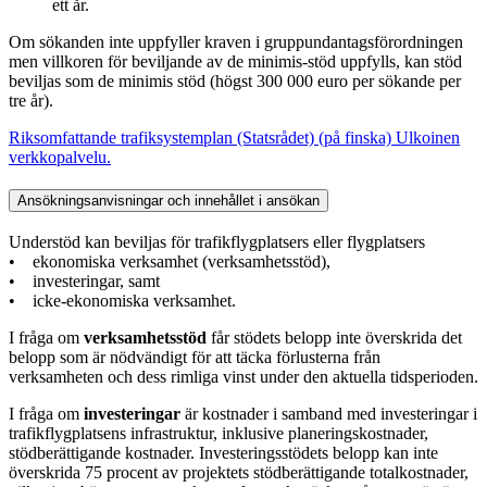
ett år.
Om sökanden inte uppfyller kraven i gruppundantagsförordningen
men villkoren för beviljande av de minimis-stöd uppfylls, kan stöd
beviljas som de minimis stöd (högst 300 000 euro per sökande per
tre år).
Riksomfattande trafiksystemplan (Statsrådet) (på finska)
Ulkoinen
verkkopalvelu.
Ansökningsanvisningar och innehållet i ansökan
Understöd kan beviljas för trafikflygplatsers eller flygplatsers
• ekonomiska verksamhet (verksamhetsstöd),
• investeringar, samt
• icke-ekonomiska verksamhet.
I fråga om
verksamhetsstöd
får stödets belopp inte överskrida det
belopp som är nödvändigt för att täcka förlusterna från
verksamheten och dess rimliga vinst under den aktuella tidsperioden.
I fråga om
investeringar
är kostnader i samband med investeringar i
trafikflygplatsens infrastruktur, inklusive planeringskostnader,
stödberättigande kostnader. Investeringsstödets belopp kan inte
överskrida 75 procent av projektets stödberättigande totalkostnader,