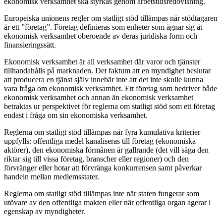
ekonomisk verksamhet ska styrkas genom arbetstidsredovisning.
Europeiska unionens regler om statligt stöd tillämpas när stödtagaren
är ett ”företag”. Företag definieras som enheter som ägnar sig åt
ekonomisk verksamhet oberoende av deras juridiska form och
finansieringssätt.
Ekonomisk verksamhet är all verksamhet där varor och tjänster
tillhandahålls på marknaden. Det faktum att en myndighet beslutar
att producera en tjänst själv innebär inte att det inte skulle kunna
vara fråga om ekonomisk verksamhet. Ett företag som bedriver både
ekonomisk verksamhet och annan än ekonomisk verksamhet
betraktas ur perspektivet för reglerna om statligt stöd som ett företag
endast i fråga om sin ekonomiska verksamhet.
Reglerna om statligt stöd tillämpas när fyra kumulativa kriterier
uppfylls: offentliga medel kanaliseras till företag (ekonomiska
aktörer), den ekonomiska förmånen är gallrande (det vill säga den
riktar sig till vissa företag, branscher eller regioner) och den
förvränger eller hotar att förvränga konkurrensen samt påverkar
handeln mellan medlemsstater.
Reglerna om statligt stöd tillämpas inte när staten fungerar som
utövare av den offentliga makten eller när offentliga organ agerar i
egenskap av myndigheter.