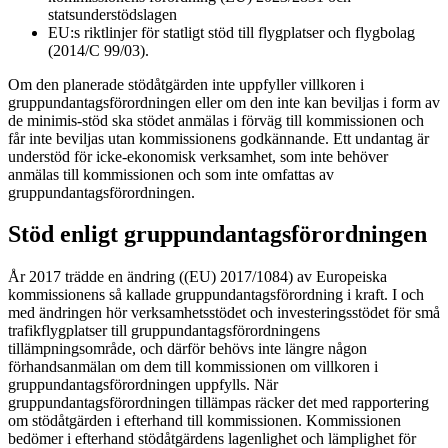
statsunderstödslagen
EU:s riktlinjer för statligt stöd till flygplatser och flygbolag
(2014/C 99/03).
Om den planerade stödåtgärden inte uppfyller villkoren i
gruppundantagsförordningen eller om den inte kan beviljas i form av
de minimis-stöd ska stödet anmälas i förväg till kommissionen och
får inte beviljas utan kommissionens godkännande. Ett undantag är
understöd för icke-ekonomisk verksamhet, som inte behöver
anmälas till kommissionen och som inte omfattas av
gruppundantagsförordningen.
Stöd enligt gruppundantagsförordningen
År 2017 trädde en ändring ((EU) 2017/1084) av Europeiska
kommissionens så kallade gruppundantagsförordning i kraft. I och
med ändringen hör verksamhetsstödet och investeringsstödet för små
trafikflygplatser till gruppundantagsförordningens
tillämpningsområde, och därför behövs inte längre någon
förhandsanmälan om dem till kommissionen om villkoren i
gruppundantagsförordningen uppfylls. När
gruppundantagsförordningen tillämpas räcker det med rapportering
om stödåtgärden i efterhand till kommissionen. Kommissionen
bedömer i efterhand stödåtgärdens lagenlighet och lämplighet för