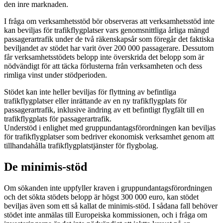
den inre marknaden.
I fråga om verksamhetsstöd bör observeras att verksamhetsstöd inte
kan beviljas för trafikflygplatser vars genomsnittliga årliga mängd
passagerartrafik under de två räkenskapsår som föregår det faktiska
beviljandet av stödet har varit över 200 000 passagerare. Dessutom
får verksamhetsstödets belopp inte överskrida det belopp som är
nödvändigt för att täcka förlusterna från verksamheten och dess
rimliga vinst under stödperioden.
Stödet kan inte heller beviljas för flyttning av befintliga
trafikflygplatser eller inrättande av en ny trafikflygplats för
passagerartrafik, inklusive ändring av ett befintligt flygfält till en
trafikflygplats för passagerartrafik.
Understöd i enlighet med gruppundantagsförordningen kan beviljas
för trafikflygplatser som bedriver ekonomisk verksamhet genom att
tillhandahålla trafikflygplatstjänster för flygbolag.
De minimis-stöd
Om sökanden inte uppfyller kraven i gruppundantagsförordningen
och det sökta stödets belopp är högst 300 000 euro, kan stödet
beviljas även som ett så kallat de minimis-stöd. I sådana fall behöver
stödet inte anmälas till Europeiska kommissionen, och i fråga om