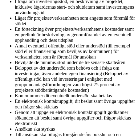
I fråga om investeringsstöd, en beskrivning av projektet,
inklusive åtgärdernas start- och slutdatum samt investeringens
användningstid
Läget för projektet/verksamheten som angetts som föremål för
stödet
En förteckning över projektets/verksamhetens kostnader samt
en preliminär beskrivning av genomförandet av en eventuell
upphandling och dess tidsplan
Annat eventuellt offentligt stöd eller understöd (till exempel
stöd eller finansiering som beviljas av kommunen) för
verksamheten som är föremål för ansökan
Beviljade de minimis-stöd under de tre senaste skatteåren
Beloppet av det understöd som behövs och i fråga om
investeringar, även andelen egen finansiering (Beloppet av
offentligt stöd kan vid investeringar i enlighet med
gruppundantagsförordningen vara högst 75 procent av
projektets stödberättigande kostnader.)
Kontonummer dit eventuellt understöd ska betalas
En elektronisk kontaktuppgift, dit beslut samt övriga uppgifter
och frågor ska skickas
Genom att uppge en elektronisk kontaktuppgift godkänner
sökanden att beslut samt övriga uppgifter och frågor skickas
elektroniskt
Ansökan ska styrkas
Till ansökan ska bifogas föregående års bokslut och en