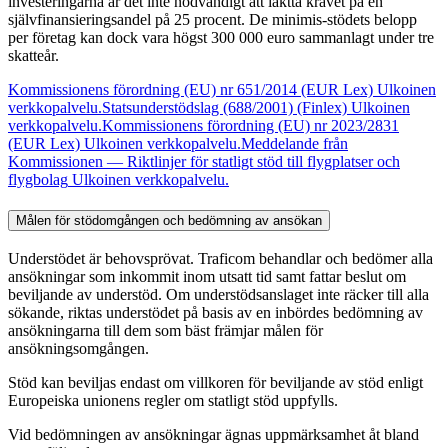
investeringarna är det inte nödvändigt att iaktta kravet på en
självfinansieringsandel på 25 procent. De minimis-stödets belopp
per företag kan dock vara högst 300 000 euro sammanlagt under tre
skatteår.
Kommissionens förordning (EU) nr 651/2014 (EUR Lex)
Ulkoinen
verkkopalvelu.
Statsunderstödslag (688/2001) (Finlex)
Ulkoinen
verkkopalvelu.
Kommissionens förordning (EU) nr 2023/2831
(EUR Lex)
Ulkoinen verkkopalvelu.
Meddelande från
Kommissionen — Riktlinjer för statligt stöd till flygplatser och
flygbolag
Ulkoinen verkkopalvelu.
Målen för stödomgången och bedömning av ansökan
Understödet är behovsprövat. Traficom behandlar och bedömer alla
ansökningar som inkommit inom utsatt tid samt fattar beslut om
beviljande av understöd. Om understödsanslaget inte räcker till alla
sökande, riktas understödet på basis av en inbördes bedömning av
ansökningarna till dem som bäst främjar målen för
ansökningsomgången.
Stöd kan beviljas endast om villkoren för beviljande av stöd enligt
Europeiska unionens regler om statligt stöd uppfylls.
Vid bedömningen av ansökningar ägnas uppmärksamhet åt bland