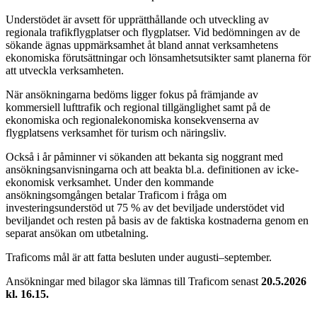
Understödet är avsett för upprätthållande och utveckling av
regionala trafikflygplatser och flygplatser. Vid bedömningen av de
sökande ägnas uppmärksamhet åt bland annat verksamhetens
ekonomiska förutsättningar och lönsamhetsutsikter samt planerna för
att utveckla verksamheten.
När ansökningarna bedöms ligger fokus på främjande av
kommersiell lufttrafik och regional tillgänglighet samt på de
ekonomiska och regionalekonomiska konsekvenserna av
flygplatsens verksamhet för turism och näringsliv.
Också i år påminner vi sökanden att bekanta sig noggrant med
ansökningsanvisningarna och att beakta bl.a. definitionen av icke-
ekonomisk verksamhet. Under den kommande
ansökningsomgången betalar Traficom i fråga om
investeringsunderstöd ut 75 % av det beviljade understödet vid
beviljandet och resten på basis av de faktiska kostnaderna genom en
separat ansökan om utbetalning.
Traficoms mål är att fatta besluten under augusti–september.
Ansökningar med bilagor ska lämnas till Traficom senast
20.5.2026
kl. 16.15.