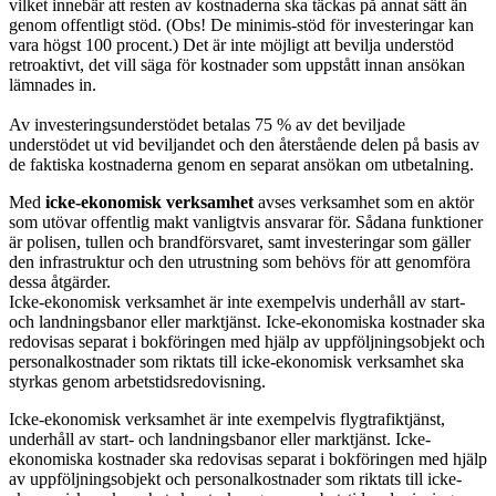
vilket innebär att resten av kostnaderna ska täckas på annat sätt än
genom offentligt stöd. (Obs! De minimis-stöd för investeringar kan
vara högst 100 procent.) Det är inte möjligt att bevilja understöd
retroaktivt, det vill säga för kostnader som uppstått innan ansökan
lämnades in.
Av investeringsunderstödet betalas 75 % av det beviljade
understödet ut vid beviljandet och den återstående delen på basis av
de faktiska kostnaderna genom en separat ansökan om utbetalning.
Med
icke-ekonomisk verksamhet
avses verksamhet som en aktör
som utövar offentlig makt vanligtvis ansvarar för. Sådana funktioner
är polisen, tullen och brandförsvaret, samt investeringar som gäller
den infrastruktur och den utrustning som behövs för att genomföra
dessa åtgärder.
Icke-ekonomisk verksamhet är inte exempelvis underhåll av start-
och landningsbanor eller marktjänst. Icke-ekonomiska kostnader ska
redovisas separat i bokföringen med hjälp av uppföljningsobjekt och
personalkostnader som riktats till icke-ekonomisk verksamhet ska
styrkas genom arbetstidsredovisning.
Icke-ekonomisk verksamhet är inte exempelvis flygtrafiktjänst,
underhåll av start- och landningsbanor eller marktjänst. Icke-
ekonomiska kostnader ska redovisas separat i bokföringen med hjälp
av uppföljningsobjekt och personalkostnader som riktats till icke-