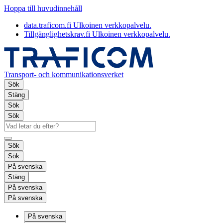
Hoppa till huvudinnehåll
data.traficom.fi
Ulkoinen verkkopalvelu.
Tillgänglighetskrav.fi
Ulkoinen verkkopalvelu.
Transport- och kommunikationsverket
Sök
Stäng
Sök
Sök
Sök
Sök
På svenska
Stäng
På svenska
På svenska
På svenska