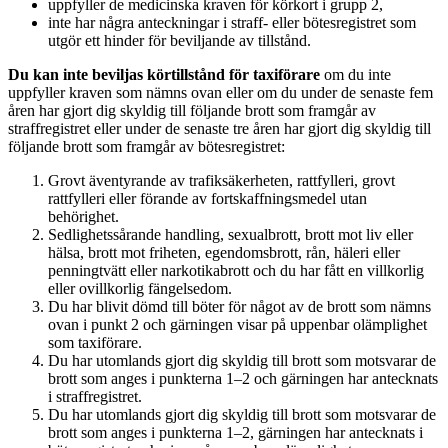
uppfyller de medicinska kraven för körkort i grupp 2,
inte har några anteckningar i straff- eller bötesregistret som
utgör ett hinder för beviljande av tillstånd.
Du kan inte beviljas körtillstånd för taxiförare
om du inte
uppfyller kraven som nämns ovan eller om du under de senaste fem
åren har gjort dig skyldig till följande brott som framgår av
straffregistret eller under de senaste tre åren har gjort dig skyldig till
följande brott som framgår av bötesregistret:
Grovt äventyrande av trafiksäkerheten, rattfylleri, grovt
rattfylleri eller förande av fortskaffningsmedel utan
behörighet.
Sedlighetssårande handling, sexualbrott, brott mot liv eller
hälsa, brott mot friheten, egendomsbrott, rån, häleri eller
penningtvätt eller narkotikabrott och du har fått en villkorlig
eller ovillkorlig fängelsedom.
Du har blivit dömd till böter för något av de brott som nämns
ovan i punkt 2 och gärningen visar på uppenbar olämplighet
som taxiförare.
Du har utomlands gjort dig skyldig till brott som motsvarar de
brott som anges i punkterna 1–2 och gärningen har antecknats
i straffregistret.
Du har utomlands gjort dig skyldig till brott som motsvarar de
brott som anges i punkterna 1–2, gärningen har antecknats i