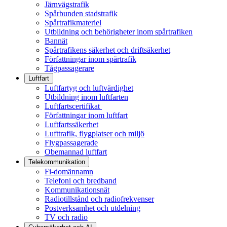
Järnvägstrafik
Spårbunden stadstrafik
Spårtrafikmateriel
Utbildning och behörigheter inom spårtrafiken
Bannät
Spårtrafikens säkerhet och driftsäkerhet
Författningar inom spårtrafik
Tågpassagerare
Luftfart
Luftfartyg och luftvärdighet
Utbildning inom luftfarten
Luftfartscertifikat
Författningar inom luftfart
Luftfartssäkerhet
Lufttrafik, flygplatser och miljö
Flygpassagerade
Obemannad luftfart
Telekommunikation
Fi-domännamn
Telefoni och bredband
Kommunikationsnät
Radiotillstånd och radiofrekvenser
Postverksamhet och utdelning
TV och radio