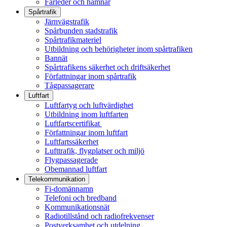
Farleder och hamnar
Spårtrafik
Järnvägstrafik
Spårbunden stadstrafik
Spårtrafikmateriel
Utbildning och behörigheter inom spårtrafiken
Bannät
Spårtrafikens säkerhet och driftsäkerhet
Författningar inom spårtrafik
Tågpassagerare
Luftfart
Luftfartyg och luftvärdighet
Utbildning inom luftfarten
Luftfartscertifikat
Författningar inom luftfart
Luftfartssäkerhet
Lufttrafik, flygplatser och miljö
Flygpassagerade
Obemannad luftfart
Telekommunikation
Fi-domännamn
Telefoni och bredband
Kommunikationsnät
Radiotillstånd och radiofrekvenser
Postverksamhet och utdelning