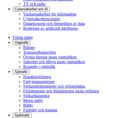
TV och radio
Cybersäkerhet och AI
Vardagssäkerhet för information
Cybersäkerhetscentret
Dataekonomi och förmedling av data
Reglering av artificiell intelligens
Första sidan
Vägtrafik
Bilister
Transportbranschen
Övriga företag inom vägtrafiken
Säkerhet och tillsyn inom vägtrafiken
Resande i vägtrafik
Sjötrafik
Handelssjöfarten
Fartygspassagerare
Sjöfartsbehörigheter och sjöfartshälsa
Författningar och digitalisering inom sjöfarten
Sjökartläggning
Marin miljö
Båtliv
Farleder och hamnar
Spårtrafik