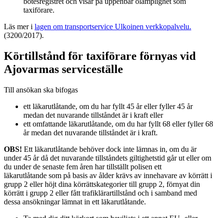
bötesregistret och visar på uppenbar olämplighet som
taxiförare.
Läs mer i
lagen om transportservice
Ulkoinen verkkopalvelu.
(3200/2017).
Körtillstånd för taxiförare förnyas vid
Ajovarmas serviceställe
Till ansökan ska bifogas
ett läkarutlåtande, om du har fyllt 45 år eller fyller 45 år
medan det nuvarande tillståndet är i kraft eller
ett omfattande läkarutlåtande, om du har fyllt 68 eller fyller 68
år medan det nuvarande tillståndet är i kraft.
OBS!
Ett läkarutlåtande behöver dock inte lämnas in, om du är
under 45 år då det nuvarande tillståndets giltighetstid går ut eller om
du under de senaste fem åren har tillställt polisen ett
läkarutlåtande som på basis av ålder krävs av innehavare av körrätt i
grupp 2 eller höjt dina körrättskategorier till grupp 2, förnyat din
körrätt i grupp 2 eller fått trafiklärartillstånd och i samband med
dessa ansökningar lämnat in ett läkarutlåtande.