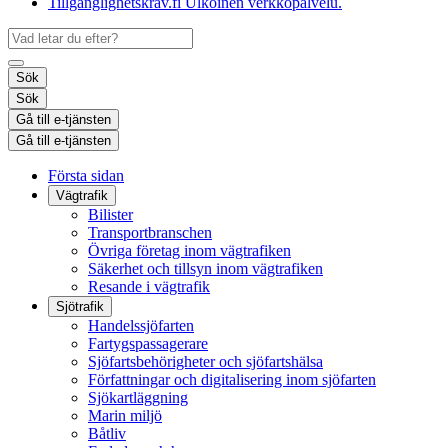
Tillgänglighetskrav.fi
Ulkoinen verkkopalvelu.
Sök
Sök
Gå till e-tjänsten
Gå till e-tjänsten
Första sidan
Vägtrafik
Bilister
Transportbranschen
Övriga företag inom vägtrafiken
Säkerhet och tillsyn inom vägtrafiken
Resande i vägtrafik
Sjötrafik
Handelssjöfarten
Fartygspassagerare
Sjöfartsbehörigheter och sjöfartshälsa
Författningar och digitalisering inom sjöfarten
Sjökartläggning
Marin miljö
Båtliv