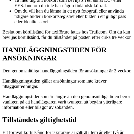
Ta med dig ditt körkort som beviljats i ett annat EU- eller
EES-land om du inte har någon finländsk körrätt.
Om du vill kan du lämna in ett nytt fotografi eller använda
tidigare bilder i körkortsregistret eller bilden i ett giltigt pass
eller identitetskort.
Beslut om körtillstånd för taxiförare fattas hos Traficom. Om du kan
beviljas körtillstånd, får du tillståndet på posten efter cirka tre veckor.
HANDLÄGGNINGSTIDEN FÖR
ANSÖKNINGAR
Den genomsnittliga handläggningstiden för ansökningar är 2 veckor.
Handläggningstiden gäller ansökningar som inte kräver
tilläggsutredningar.
Handläggningstider som är längre än den genomsnittliga tiden beror
vanligen på att handläggaren varit tvungen att begära ytterligare
information eller bilagor av sökanden.
Tillståndets giltighetstid
Ett förnyat körtillstånd för taxiförare är giltigt i fem år eller två år