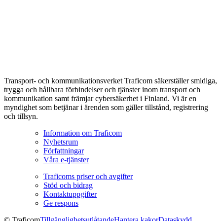
Transport- och kommunikationsverket Traficom säkerställer smidiga,
trygga och hållbara förbindelser och tjänster inom transport och
kommunikation samt främjar cybersäkerhet i Finland. Vi är en
myndighet som betjänar i ärenden som gäller tillstånd, registrering
och tillsyn.
Information om Traficom
Nyhetsrum
Författningar
Våra e-tjänster
Traficoms priser och avgifter
Stöd och bidrag
Kontaktuppgifter
Ge respons
© Traficom
Tillgänglighetsutlåtande
Hantera kakor
Dataskydd