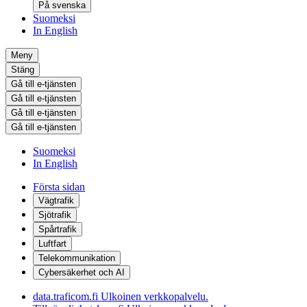
På svenska
Suomeksi
In English
Meny
Stäng
Gå till e-tjänsten
Gå till e-tjänsten
Gå till e-tjänsten
Gå till e-tjänsten
Suomeksi
In English
Första sidan
Vägtrafik
Sjötrafik
Spårtrafik
Luftfart
Telekommunikation
Cybersäkerhet och AI
data.traficom.fi
Ulkoinen verkkopalvelu.