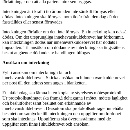
författningar och att alla parters intressen tryggas.
Inteckningen är i kraft i tio år om den inte särskilt förnyas eller
dödas. Inteckningen ska förnyas inom tio år från den dag då den
fastställdes eller senast förnyades.
Inteckningen förfaller om den inte förnyas. En inteckning kan också
dödas. Om det ursprungliga innehavarskuldebrevet har förkommit,
kan inteckningen dödas när innehavarskuldebrevet har dödats i
tingsrätten. Till ansökan om dödande av inteckning ska tingsrättens
beslut angående dödande av handlingen bifogas.
Ansökan om inteckning
Fyll i ansökan om inteckning i bil och
innehavarskuldebrevet. Skicka ansökan och innehavarskuldebrevet
per post till den adress som anges i blanketten.
Ett aktiebolag ska lämna in en kopia av styrelsens mötesprotokoll.
Ur protokollsutdraget ska framgå deltagarna i mötet, mötets laglighet
och beslutförhet samt beslutet om erkännande av
innehavarskuldebrevet. Dessutom ska protokollsutdraget innehålla
beslutet om samtycke till inteckningen och uppgifter om fordonet
som ska intecknas. Uppgifterna ska överensstämma med de
uppgifter som finns i skuldebrevet och ansökan.