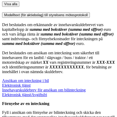
Visa alla
Modelltext (för aktiebolag) till styrelsens mötesprotokoll
Det beslutades om erkännande av innehavarskuldebrevet vars
kapitalbelopp är
summa med bokstäver (summa med siffror)
euro
och vars årliga ränta är
summa med bokstäver (summa med siffror)
samt indrivnings- och förnyelsekostnader för inteckningen på
summa med bokstäver (summa med siffror)
euro.
Det beslutades om ansökan om inteckning som säkerhet till
innehavaren för en lastbil / släpvagn / buss / traktor / ett
motorredskap av märket
XX
vars registreringsnummer är
XXX-XXX
och identifieringsnummer är
XXXXXXXXXXXX
, för betalning av
innehållet i ovan nämnda skuldebrev.
Ansökan om inteckning i bil
Elektronisk tjänst
Innehavarskuldebrev för ansökan om bilinteckning
Elektronisk tjänst
|
Avgiftsfri
Förnyelse av en inteckning
Fyll i ansökan om förnyelse av bilinteckning och skicka den