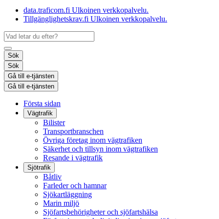
data.traficom.fi
Ulkoinen verkkopalvelu.
Tillgänglighetskrav.fi
Ulkoinen verkkopalvelu.
Sök
Sök
Gå till e-tjänsten
Gå till e-tjänsten
Första sidan
Vägtrafik
Bilister
Transportbranschen
Övriga företag inom vägtrafiken
Säkerhet och tillsyn inom vägtrafiken
Resande i vägtrafik
Sjötrafik
Båtliv
Farleder och hamnar
Sjökartläggning
Marin miljö
Sjöfartsbehörigheter och sjöfartshälsa