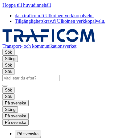
Hoppa till huvudinnehåll
data.traficom.fi
Ulkoinen verkkopalvelu.
Tillgänglighetskrav.fi
Ulkoinen verkkopalvelu.
Transport- och kommunikationsverket
Sök
Stäng
Sök
Sök
Sök
Sök
På svenska
Stäng
På svenska
På svenska
På svenska