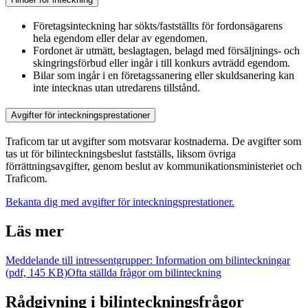
Företagsinteckning har sökts/fastställts för fordonsägarens
hela egendom eller delar av egendomen.
Fordonet är utmätt, beslagtagen, belagd med försäljnings- och
skingringsförbud eller ingår i till konkurs avträdd egendom.
Bilar som ingår i en företagssanering eller skuldsanering kan
inte intecknas utan utredarens tillstånd.
Avgifter för inteckningsprestationer
Traficom tar ut avgifter som motsvarar kostnaderna. De avgifter som
tas ut för bilinteckningsbeslut fastställs, liksom övriga
förrättningsavgifter, genom beslut av kommunikationsministeriet och
Traficom.
Bekanta dig med avgifter för inteckningsprestationer.
Läs mer
Meddelande till intressentgrupper: Information om bilinteckningar
(pdf, 145 KB)
Ofta ställda frågor om bilinteckning
Rådgivning i bilinteckningsfrågor