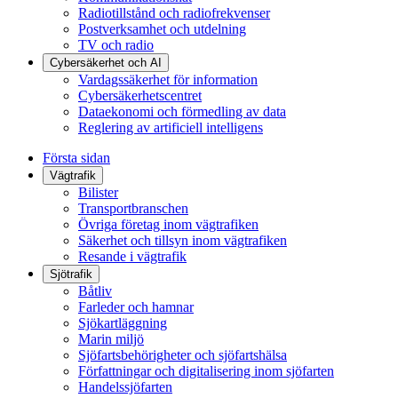
Radiotillstånd och radiofrekvenser
Postverksamhet och utdelning
TV och radio
Cybersäkerhet och AI
Vardagssäkerhet för information
Cybersäkerhetscentret
Dataekonomi och förmedling av data
Reglering av artificiell intelligens
Första sidan
Vägtrafik
Bilister
Transportbranschen
Övriga företag inom vägtrafiken
Säkerhet och tillsyn inom vägtrafiken
Resande i vägtrafik
Sjötrafik
Båtliv
Farleder och hamnar
Sjökartläggning
Marin miljö
Sjöfartsbehörigheter och sjöfartshälsa
Författningar och digitalisering inom sjöfarten
Handelssjöfarten