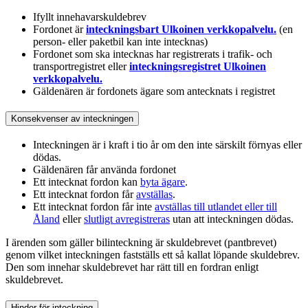
Ifyllt innehavarskuldebrev
Fordonet är
inteckningsbart
Ulkoinen verkkopalvelu.
(en
person- eller paketbil kan inte intecknas)
Fordonet som ska intecknas har registrerats i trafik- och
transportregistret eller
inteckningsregistret
Ulkoinen
verkkopalvelu.
Gäldenären är fordonets ägare som antecknats i registret
Konsekvenser av inteckningen
Inteckningen är i kraft i tio år om den inte särskilt förnyas eller
dödas.
Gäldenären får använda fordonet
Ett intecknat fordon kan
byta ägare
.
Ett intecknat fordon får
avställas
.
Ett intecknat fordon får inte
avställas till utlandet eller till
Åland
eller
slutligt avregistrera
s
utan att inteckningen dödas.
I ärenden som gäller bilinteckning är skuldebrevet (pantbrevet)
genom vilket inteckningen fastställs ett så kallat löpande skuldebrev.
Den som innehar skuldebrevet har rätt till en fordran enligt
skuldebrevet.
Hinder för inteckning