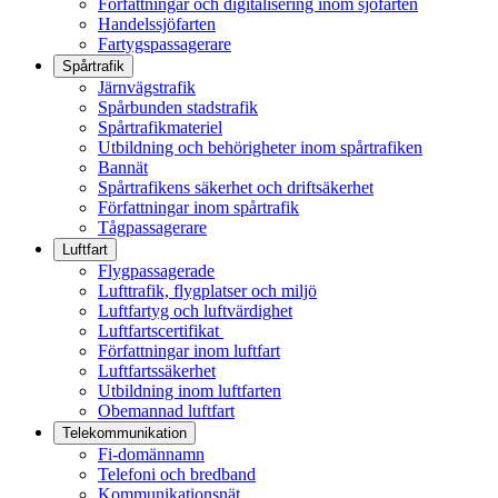
Författningar och digitalisering inom sjöfarten
Handelssjöfarten
Fartygspassagerare
Spårtrafik
Järnvägstrafik
Spårbunden stadstrafik
Spårtrafikmateriel
Utbildning och behörigheter inom spårtrafiken
Bannät
Spårtrafikens säkerhet och driftsäkerhet
Författningar inom spårtrafik
Tågpassagerare
Luftfart
Flygpassagerade
Lufttrafik, flygplatser och miljö
Luftfartyg och luftvärdighet
Luftfartscertifikat
Författningar inom luftfart
Luftfartssäkerhet
Utbildning inom luftfarten
Obemannad luftfart
Telekommunikation
Fi-domännamn
Telefoni och bredband
Kommunikationsnät