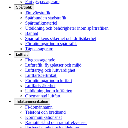
Fartygspassagerare
Spårtrafik
Järnvägstrafik
Spårbunden stadstrafik
Spårtrafikmateriel
Utbildning och behörigheter inom spårtrafiken
Bannät
Spårtrafikens säkerhet och driftsäkerhet
Författningar inom spårtrafik
Tågpassagerare
Luftfart
Flygpassagerade
Lufttrafik, flygplatser och miljö
Luftfartyg och luftvärdighet
Luftfartscertifikat
Författningar inom luftfart
Luftfartssäkerhet
Utbildning inom luftfarten
Obemannad luftfart
Telekommunikation
Fi-domännamn
Telefoni och bredband
Kommunikationsnät
Radiotillstånd och radiofrekvenser
Postverksamhet och utdelning