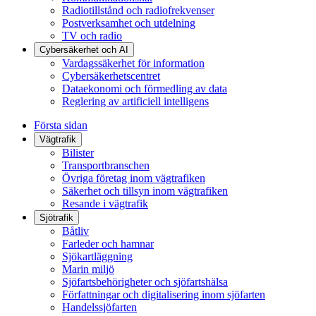
Radiotillstånd och radiofrekvenser
Postverksamhet och utdelning
TV och radio
Cybersäkerhet och AI
Vardagssäkerhet för information
Cybersäkerhetscentret
Dataekonomi och förmedling av data
Reglering av artificiell intelligens
Första sidan
Vägtrafik
Bilister
Transportbranschen
Övriga företag inom vägtrafiken
Säkerhet och tillsyn inom vägtrafiken
Resande i vägtrafik
Sjötrafik
Båtliv
Farleder och hamnar
Sjökartläggning
Marin miljö
Sjöfartsbehörigheter och sjöfartshälsa
Författningar och digitalisering inom sjöfarten
Handelssjöfarten