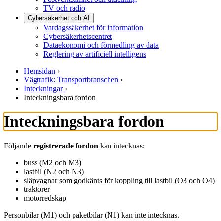
TV och radio
Cybersäkerhet och AI
Vardagssäkerhet för information
Cybersäkerhetscentret
Dataekonomi och förmedling av data
Reglering av artificiell intelligens
Hemsidan
›
Vägtrafik: Transportbranschen
›
Inteckningar
›
Inteckningsbara fordon
Inteckningsbara fordon
Följande
registrerade fordon
kan intecknas:
buss (M2 och M3)
lastbil (N2 och N3)
släpvagnar som godkänts för koppling till lastbil (O3 och O4)
traktorer
motorredskap
Personbilar (M1) och paketbilar (N1) kan inte intecknas.