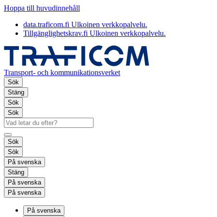
Hoppa till huvudinnehåll
data.traficom.fi
Ulkoinen verkkopalvelu.
Tillgänglighetskrav.fi
Ulkoinen verkkopalvelu.
Transport- och kommunikationsverket
Sök
Stäng
Sök
Sök
Sök
Sök
På svenska
Stäng
På svenska
På svenska
På svenska