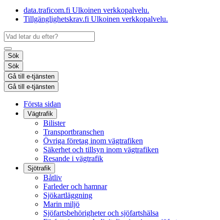
data.traficom.fi
Ulkoinen verkkopalvelu.
Tillgänglighetskrav.fi
Ulkoinen verkkopalvelu.
Sök
Sök
Gå till e-tjänsten
Gå till e-tjänsten
Första sidan
Vägtrafik
Bilister
Transportbranschen
Övriga företag inom vägtrafiken
Säkerhet och tillsyn inom vägtrafiken
Resande i vägtrafik
Sjötrafik
Båtliv
Farleder och hamnar
Sjökartläggning
Marin miljö
Sjöfartsbehörigheter och sjöfartshälsa