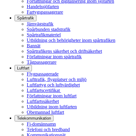
Författningar och digitalisering inom sjöfarten
Handelssjöfarten
Fartygspassagerare
Spårtrafik
Järnvägstrafik
Spårbunden stadstrafik
Spårtrafikmateriel
Utbildning och behörigheter inom spårtrafiken
Bannät
Spårtrafikens säkerhet och driftsäkerhet
Författningar inom spårtrafik
Tågpassagerare
Luftfart
Flygpassagerade
Lufttrafik, flygplatser och miljö
Luftfartyg och luftvärdighet
Luftfartscertifikat
Författningar inom luftfart
Luftfartssäkerhet
Utbildning inom luftfarten
Obemannad luftfart
Telekommunikation
Fi-domännamn
Telefoni och bredband
Kommunikationsnät