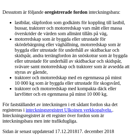
Dessutom är följande
oregistrerade fordon
inteckningsbara:
lastbilar, släpfordon som godkänts för koppling till lastbil,
bussar, traktorer och motorredskap vars mått eller massa
överskrider de värden som allmänt tillåts på väg,
motorredskap som är byggda eller utrustade för
skördebärgning eller väghållning, motorredskap som är
byggda eller utrustade för underhåll av skidbackar och
skidspår, andra terrängfordon än snöskotrar som är byggda
eller utrustade för underhåll av skidbackar och skidspår,
svävare samt motorredskap och traktorer som är avsedda att
styras av gående,
traktorer och motorredskap med en egenmassa på minst
10 000 kg som är byggda eller utrustade för skogsvård,
traktorer och motorredskap med kompakta däck eller
larvfötter och en egenmassa på minst 10 000 kg.
För fastställandet av inteckningen i ett sådant fordon ska det
registreras i
inteckningsregistret
Ulkoinen verkkopalvelu.
.
Inteckningsregistret är ett register över fordon som är
inteckningsbara men inte trafikdugliga.
Sidan är senast uppdaterad
17.12.2018
17. december 2018