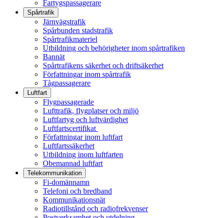
Fartygspassagerare
Spårtrafik
Järnvägstrafik
Spårbunden stadstrafik
Spårtrafikmateriel
Utbildning och behörigheter inom spårtrafiken
Bannät
Spårtrafikens säkerhet och driftsäkerhet
Författningar inom spårtrafik
Tågpassagerare
Luftfart
Flygpassagerade
Lufttrafik, flygplatser och miljö
Luftfartyg och luftvärdighet
Luftfartscertifikat
Författningar inom luftfart
Luftfartssäkerhet
Utbildning inom luftfarten
Obemannad luftfart
Telekommunikation
Fi-domännamn
Telefoni och bredband
Kommunikationsnät
Radiotillstånd och radiofrekvenser
Postverksamhet och utdelning