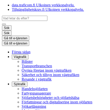
data.traficom.fi
Ulkoinen verkkopalvelu.
Tillgänglighetskrav.fi
Ulkoinen verkkopalvelu.
Sök
Sök
Gå till e-tjänsten
Gå till e-tjänsten
Första sidan
Vägtrafik
Bilister
Transportbranschen
Övriga företag inom vägtrafiken
Säkerhet och tillsyn inom vägtrafiken
Resande i vägtrafik
Sjötrafik
Handelssjöfarten
Fartygspassagerare
Sjöfartsbehörigheter och sjöfartshälsa
Författningar och digitalisering inom sjöfarten
Sjökartläggning