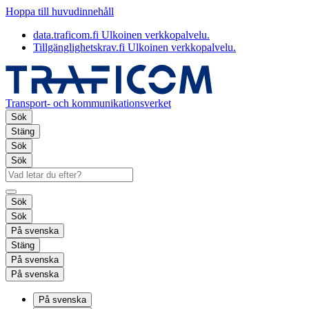
Hoppa till huvudinnehåll
data.traficom.fi
Ulkoinen verkkopalvelu.
Tillgänglighetskrav.fi
Ulkoinen verkkopalvelu.
Transport- och kommunikationsverket
Sök
Stäng
Sök
Sök
Sök
Sök
På svenska
Stäng
På svenska
På svenska
På svenska