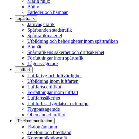
Marin miljö
Båtliv
Farleder och hamnar
Spårtrafik
Järnvägstrafik
Spårbunden stadstrafik
Spårtrafikmateriel
Utbildning och behörigheter inom spårtrafiken
Bannät
Spårtrafikens säkerhet och driftsäkerhet
Författningar inom spårtrafik
Tågpassagerare
Luftfart
Luftfartyg och luftvärdighet
Utbildning inom luftfarten
Luftfartscertifikat
Författningar inom luftfart
Luftfartssäkerhet
Lufttrafik, flygplatser och miljö
Flygpassagerade
Obemannad luftfart
Telekommunikation
Fi-domännamn
Telefoni och bredband
Kommunikationsnät