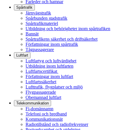
Farleder och hamnar
Spårtrafik
Järnvägstrafik
Spårbunden stadstrafik
Spårtrafikmateriel
Utbildning och behörigheter inom spårtrafiken
Bannät
Spårtrafikens säkerhet och driftsäkerhet
Författningar inom spårtrafik
Tågpassagerare
Luftfart
Luftfartyg och luftvärdighet
Utbildning inom luftfarten
Luftfartscertifikat
Författningar inom luftfart
Luftfartssäkerhet
Lufttrafik, flygplatser och miljö
Flygpassagerade
Obemannad luftfart
Telekommunikation
Fi-domännamn
Telefoni och bredband
Kommunikationsnät
Radiotillstånd och radiofrekvenser
Postverksamhet och utdelning