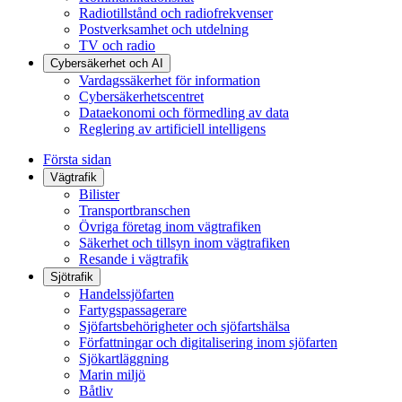
Radiotillstånd och radiofrekvenser
Postverksamhet och utdelning
TV och radio
Cybersäkerhet och AI
Vardagssäkerhet för information
Cybersäkerhetscentret
Dataekonomi och förmedling av data
Reglering av artificiell intelligens
Första sidan
Vägtrafik
Bilister
Transportbranschen
Övriga företag inom vägtrafiken
Säkerhet och tillsyn inom vägtrafiken
Resande i vägtrafik
Sjötrafik
Handelssjöfarten
Fartygspassagerare
Sjöfartsbehörigheter och sjöfartshälsa
Författningar och digitalisering inom sjöfarten
Sjökartläggning
Marin miljö
Båtliv