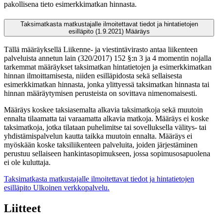
pakollisena tieto esimerkkimatkan hinnasta.
Taksimatkasta matkustajalle ilmoitettavat tiedot ja hintatietojen
esilläpito (1.9.2021)
Määräys
Tällä määräyksellä Liikenne- ja viestintävirasto antaa liikenteen
palveluista annetun lain (320/2017) 152 §:n 3 ja 4 momentin nojalla
tarkemmat määräykset taksimatkan hintatietojen ja esimerkkimatkan
hinnan ilmoittamisesta, niiden esilläpidosta sekä sellaisesta
esimerkkimatkan hinnasta, jonka ylittyessä taksimatkan hinnasta tai
hinnan määräytymisen perusteista on sovittava nimenomaisesti.
Määräys koskee taksiasemalta alkavia taksimatkoja sekä muutoin
ennalta tilaamatta tai varaamatta alkavia matkoja. Määräys ei koske
taksimatkoja, jotka tilataan puhelimitse tai sovelluksella välitys- tai
yhdistämispalvelun kautta taikka muutoin ennalta. Määräys ei
myöskään koske taksiliikenteen palveluita, joiden järjestäminen
perustuu sellaiseen hankintasopimukseen, jossa sopimusosapuolena
ei ole kuluttaja.
Taksimatkasta matkustajalle ilmoitettavat tiedot ja hintatietojen
esilläpito
Ulkoinen verkkopalvelu.
Liitteet