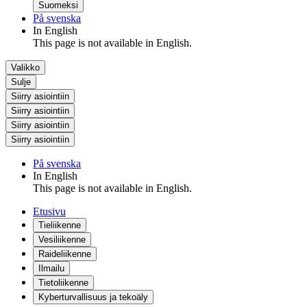
Suomeksi
På svenska
In English
This page is not available in English.
Valikko
Sulje
Siirry asiointiin
Siirry asiointiin
Siirry asiointiin
Siirry asiointiin
På svenska
In English
This page is not available in English.
Etusivu
Tieliikenne
Vesiliikenne
Raideliikenne
Ilmailu
Tietoliikenne
Kyberturvallisuus ja tekoäly