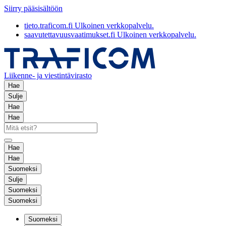
Siirry pääsisältöön
tieto.traficom.fi
Ulkoinen verkkopalvelu.
saavutettavuusvaatimukset.fi
Ulkoinen verkkopalvelu.
Liikenne- ja viestintävirasto
Hae
Sulje
Hae
Hae
Hae
Hae
Suomeksi
Sulje
Suomeksi
Suomeksi
Suomeksi