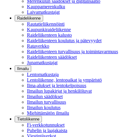
Merenkulun säädökset ja digitalisaatio
Kauppamerenkulku
Laivamatkustajat
Raideliikenne
Rautatieliikennöinti
Kaupunkiraideliikenne
Raideliikenteen kalusto
Raideliikenteen koulutus ja pätevyydet
Rataverkko
Raideliikenteen turvallisuus ja toimintavarmuus
Raideliikenteen säädökset
Junamatkustajat
Ilmailu
Lentomatkustaja
Lentoliikenne, lentopaikat ja ympäristö
Ilma-alukset ja lentokelpoisuus
Ilmailun lupakirjat ja henkilöluvat
Ilmailun säädökset
Ilmailun turvallisuus
Ilmailun koulutus
Miehittämätön ilmailu
Tietoliikenne
Fi-verkkotunnukset
Puhelin ja laajakaista
Viestintäverkot