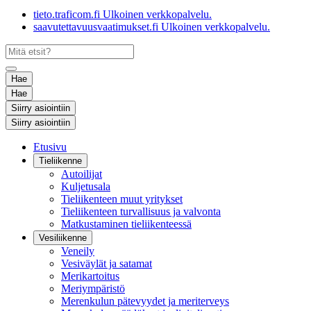
tieto.traficom.fi
Ulkoinen verkkopalvelu.
saavutettavuusvaatimukset.fi
Ulkoinen verkkopalvelu.
Hae
Hae
Siirry asiointiin
Siirry asiointiin
Etusivu
Tieliikenne
Autoilijat
Kuljetusala
Tieliikenteen muut yritykset
Tieliikenteen turvallisuus ja valvonta
Matkustaminen tieliikenteessä
Vesiliikenne
Veneily
Vesiväylät ja satamat
Merikartoitus
Meriympäristö
Merenkulun pätevyydet ja meriterveys