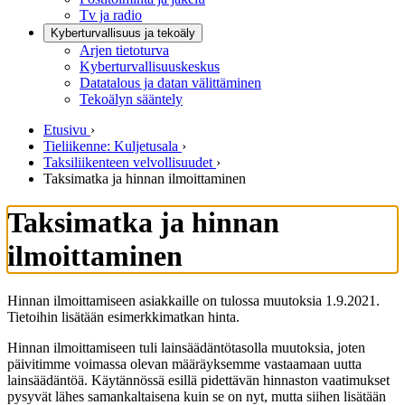
Tv ja radio
Kyberturvallisuus ja tekoäly
Arjen tietoturva
Kyberturvallisuuskeskus
Datatalous ja datan välittäminen
Tekoälyn sääntely
Etusivu
›
Tieliikenne: Kuljetusala
›
Taksiliikenteen velvollisuudet
›
Taksimatka ja hinnan ilmoittaminen
Taksimatka ja hinnan
ilmoittaminen
Hinnan ilmoittamiseen asiakkaille on tulossa muutoksia 1.9.2021.
Tietoihin lisätään esimerkkimatkan hinta.
Hinnan ilmoittamiseen tuli lainsäädäntötasolla muutoksia, joten
päivitimme voimassa olevan määräyksemme vastaamaan uutta
lainsäädäntöä. Käytännössä esillä pidettävän hinnaston vaatimukset
pysyvät lähes samankaltaisena kuin se on nyt, mutta siihen lisätään