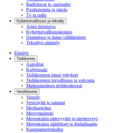
Radioluvat ja -taajuudet
Postitoiminta ja jakelu
Tv ja radio
Kyberturvallisuus ja tekoäly
Arjen tietoturva
Kyberturvallisuuskeskus
Datatalous ja datan välittäminen
Tekoälyn sääntely
Etusivu
Tieliikenne
Autoilijat
Kuljetusala
Tieliikenteen muut yritykset
Tieliikenteen turvallisuus ja valvonta
Matkustaminen tieliikenteessä
Vesiliikenne
Veneily
Vesiväylät ja satamat
Merikartoitus
Meriympäristö
Merenkulun pätevyydet ja meriterveys
Merenkulun säädökset ja digitalisaatio
Kauppamerenkulku