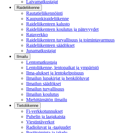
Laivamatkustajat
Raideliikenne
Rautatieliikennöinti
Kaupunkiraideliikenne
Raideliikenteen kalusto
Raideliikenteen koulutus ja pätevyydet
Rataverkko
Raideliikenteen turvallisuus ja toimintavarmuus
Raideliikenteen säädökset
Junamatkustajat
Ilmailu
Lentomatkustaja
Lentoliikenne, lentopaikat ja ympäristö
Ilma-alukset ja lentokelpoisuus
Ilmailun lupakirjat ja henkilöluvat
Ilmailun säädökset
Ilmailun turvallisuus
Ilmailun koulutus
Miehittämätön ilmailu
Tietoliikenne
Fi-verkkotunnukset
Puhelin ja laajakaista
Viestintäverkot
Radioluvat ja -taajuudet
Postitoiminta ja jakelu