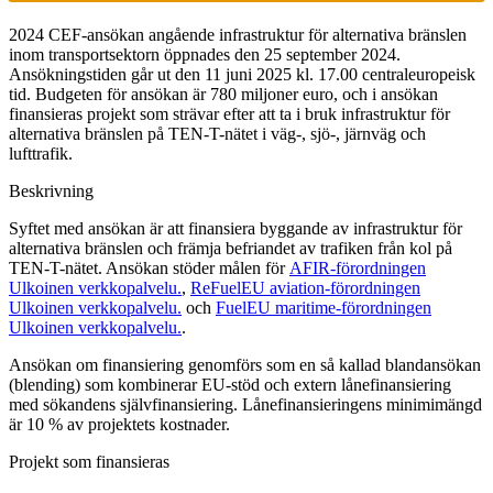
2024 CEF-ansökan angående infrastruktur för alternativa bränslen
inom transportsektorn öppnades den 25 september 2024.
Ansökningstiden går ut den 11 juni 2025 kl. 17.00 centraleuropeisk
tid. Budgeten för ansökan är 780 miljoner euro, och i ansökan
finansieras projekt som strävar efter att ta i bruk infrastruktur för
alternativa bränslen på TEN-T-nätet i väg-, sjö-, järnväg och
lufttrafik.
Beskrivning
Syftet med ansökan är att finansiera byggande av infrastruktur för
alternativa bränslen och främja befriandet av trafiken från kol på
TEN-T-nätet. Ansökan stöder målen för
AFIR-förordningen
Ulkoinen verkkopalvelu.
,
ReFuelEU aviation-förordningen
Ulkoinen verkkopalvelu.
och
FuelEU maritime-förordningen
Ulkoinen verkkopalvelu.
.
Ansökan om finansiering genomförs som en så kallad blandansökan
(blending) som kombinerar EU-stöd och extern lånefinansiering
med sökandens självfinansiering. Lånefinansieringens minimimängd
är 10 % av projektets kostnader.
Projekt som finansieras