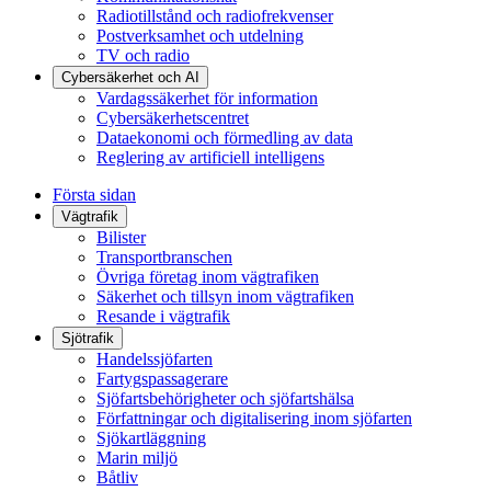
Radiotillstånd och radiofrekvenser
Postverksamhet och utdelning
TV och radio
Cybersäkerhet och AI
Vardagssäkerhet för information
Cybersäkerhetscentret
Dataekonomi och förmedling av data
Reglering av artificiell intelligens
Första sidan
Vägtrafik
Bilister
Transportbranschen
Övriga företag inom vägtrafiken
Säkerhet och tillsyn inom vägtrafiken
Resande i vägtrafik
Sjötrafik
Handelssjöfarten
Fartygspassagerare
Sjöfartsbehörigheter och sjöfartshälsa
Författningar och digitalisering inom sjöfarten
Sjökartläggning
Marin miljö
Båtliv