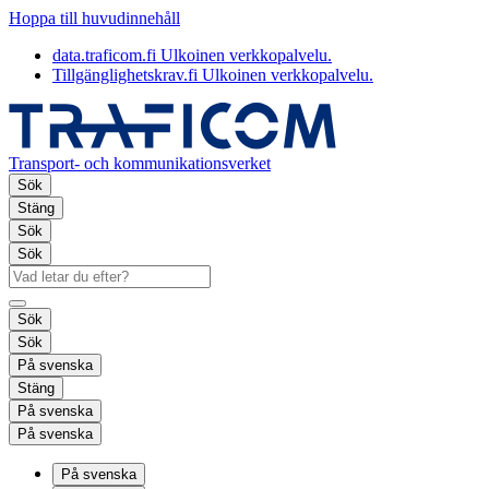
Hoppa till huvudinnehåll
data.traficom.fi
Ulkoinen verkkopalvelu.
Tillgänglighetskrav.fi
Ulkoinen verkkopalvelu.
Transport- och kommunikationsverket
Sök
Stäng
Sök
Sök
Sök
Sök
På svenska
Stäng
På svenska
På svenska
På svenska