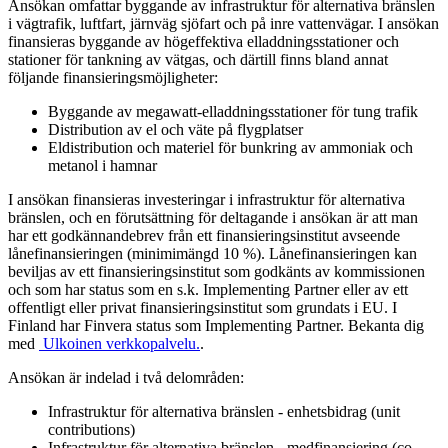
Ansökan omfattar byggande av infrastruktur för alternativa bränslen
i vägtrafik, luftfart, järnväg sjöfart och på inre vattenvägar. I ansökan
finansieras byggande av högeffektiva elladdningsstationer och
stationer för tankning av vätgas, och därtill finns bland annat
följande finansieringsmöjligheter:
Byggande av megawatt-elladdningsstationer för tung trafik
Distribution av el och väte på flygplatser
Eldistribution och materiel för bunkring av ammoniak och
metanol i hamnar
I ansökan finansieras investeringar i infrastruktur för alternativa
bränslen, och en förutsättning för deltagande i ansökan är att man
har ett godkännandebrev från ett finansieringsinstitut avseende
lånefinansieringen (minimimängd 10 %). Lånefinansieringen kan
beviljas av ett finansieringsinstitut som godkänts av kommissionen
och som har status som en s.k. Implementing Partner eller av ett
offentligt eller privat finansieringsinstitut som grundats i EU. I
Finland har Finvera status som Implementing Partner. Bekanta dig
med
Ulkoinen verkkopalvelu.
.
Ansökan är indelad i två delområden:
Infrastruktur för alternativa bränslen - enhetsbidrag (unit
contributions)
Infrastruktur för alternativa bränslen - medfinansiering (co-