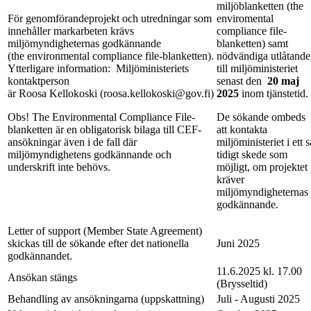
miljöblanketten (the
För genomförandeprojekt och utredningar som
enviromental
innehåller markarbeten krävs
compliance file-
miljömyndigheternas godkännande
blanketten) samt
(the environmental compliance file-blanketten).
nödvändiga utlåtand
Ytterligare information:
Miljöministeriets
till miljöministeriet
kontaktperson
senast den
20 maj
är Roosa Kellokoski (roosa.kellokoski@gov.fi)
2025
inom tjänstetid.
Obs! The Environmental Compliance File-
De sökande ombeds
blanketten är en obligatorisk bilaga till CEF-
att kontakta
ansökningar även i de fall där
miljöministeriet i ett s
miljömyndighetens godkännande och
tidigt skede som
underskrift inte behövs.
möjligt, om projektet
kräver
miljömyndigheternas
godkännande.
Letter of support (Member State Agreement)
skickas till de sökande efter det nationella
Juni 2025
godkännandet.
11.6.2025 kl. 17.00
Ansökan stängs
(Brysseltid)
Behandling av ansökningarna (uppskattning)
Juli - Augusti 2025