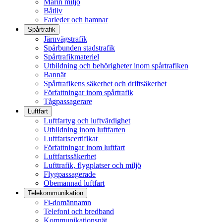
Marin miljö
Båtliv
Farleder och hamnar
Spårtrafik
Järnvägstrafik
Spårbunden stadstrafik
Spårtrafikmateriel
Utbildning och behörigheter inom spårtrafiken
Bannät
Spårtrafikens säkerhet och driftsäkerhet
Författningar inom spårtrafik
Tågpassagerare
Luftfart
Luftfartyg och luftvärdighet
Utbildning inom luftfarten
Luftfartscertifikat
Författningar inom luftfart
Luftfartssäkerhet
Lufttrafik, flygplatser och miljö
Flygpassagerade
Obemannad luftfart
Telekommunikation
Fi-domännamn
Telefoni och bredband
Kommunikationsnät