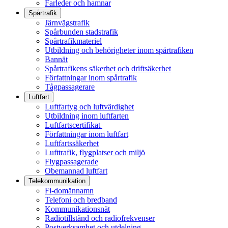
Farleder och hamnar
Spårtrafik
Järnvägstrafik
Spårbunden stadstrafik
Spårtrafikmateriel
Utbildning och behörigheter inom spårtrafiken
Bannät
Spårtrafikens säkerhet och driftsäkerhet
Författningar inom spårtrafik
Tågpassagerare
Luftfart
Luftfartyg och luftvärdighet
Utbildning inom luftfarten
Luftfartscertifikat
Författningar inom luftfart
Luftfartssäkerhet
Lufttrafik, flygplatser och miljö
Flygpassagerade
Obemannad luftfart
Telekommunikation
Fi-domännamn
Telefoni och bredband
Kommunikationsnät
Radiotillstånd och radiofrekvenser
Postverksamhet och utdelning