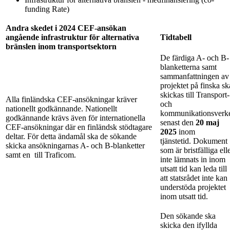
funding Rate)
Andra skedet i 2024 CEF-ansökan
angående infrastruktur för alternativa
Tidtabell
bränslen inom transportsektorn
De färdiga A- och B-
blanketterna samt
sammanfattningen av
projektet på finska sk
skickas till Transport-
Alla finländska CEF-ansökningar kräver
och
nationellt godkännande. Nationellt
kommunikationsverk
godkännande krävs även för internationella
senast den
20 maj
CEF-ansökningar där en finländsk stödtagare
2025
inom
deltar. För detta ändamål ska de sökande
tjänstetid. Dokument
skicka ansökningarnas A- och B-blanketter
som är bristfälliga ell
samt en
till Traficom.
inte lämnats in inom
utsatt tid kan leda till
att statsrådet inte kan
understöda projektet
inom utsatt tid.
Den sökande ska
skicka den ifyllda