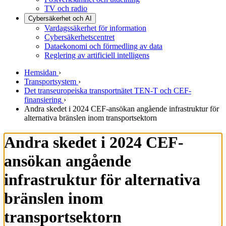
TV och radio
Cybersäkerhet och AI
Vardagssäkerhet för information
Cybersäkerhetscentret
Dataekonomi och förmedling av data
Reglering av artificiell intelligens
Hemsidan
›
Transportsystem
›
Det transeuropeiska transportnätet TEN-T och CEF-
finansiering
›
Andra skedet i 2024 CEF-ansökan angående infrastruktur för
alternativa bränslen inom transportsektorn
Andra skedet i 2024 CEF-
ansökan angående
infrastruktur för alternativa
bränslen inom
transportsektorn