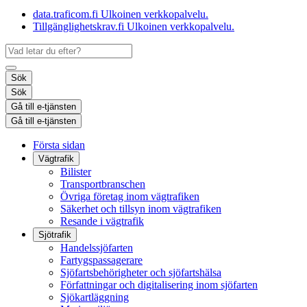
data.traficom.fi
Ulkoinen verkkopalvelu.
Tillgänglighetskrav.fi
Ulkoinen verkkopalvelu.
Sök
Sök
Gå till e-tjänsten
Gå till e-tjänsten
Första sidan
Vägtrafik
Bilister
Transportbranschen
Övriga företag inom vägtrafiken
Säkerhet och tillsyn inom vägtrafiken
Resande i vägtrafik
Sjötrafik
Handelssjöfarten
Fartygspassagerare
Sjöfartsbehörigheter och sjöfartshälsa
Författningar och digitalisering inom sjöfarten
Sjökartläggning