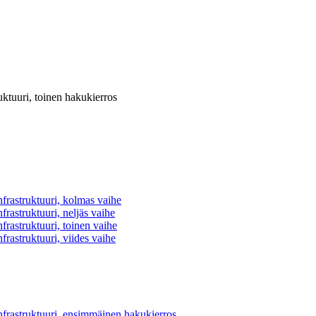
uktuuri, toinen hakukierros
frastruktuuri, kolmas vaihe
rastruktuuri, neljäs vaihe
frastruktuuri, toinen vaihe
rastruktuuri, viides vaihe
nfrastruktuuri, ensimmäinen hakukierros