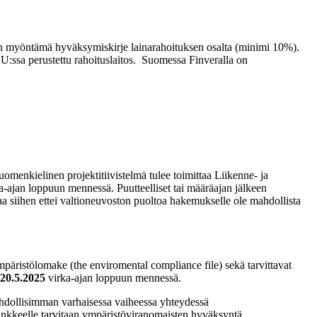
ksen myöntämä hyväksymiskirje lainarahoituksen osalta (minimi 10%).
U:ssa perustettu rahoituslaitos. Suomessa Finveralla on
omenkielinen projektitiivistelmä tulee toimittaa Liikenne- ja
a-ajan loppuun mennessä. Puutteelliset tai määräajan jälkeen
htaa siihen ettei valtioneuvoston puoltoa hakemukselle ole mahdollista
ympäristölomake (the enviromental compliance file) sekä tarvittavat
20.5.2025
virka-ajan loppuun mennessä.
dollisimman varhaisessa vaiheessa yhteydessä
nkkeelle tarvitaan ympäristöviranomaisten hyväksyntä.