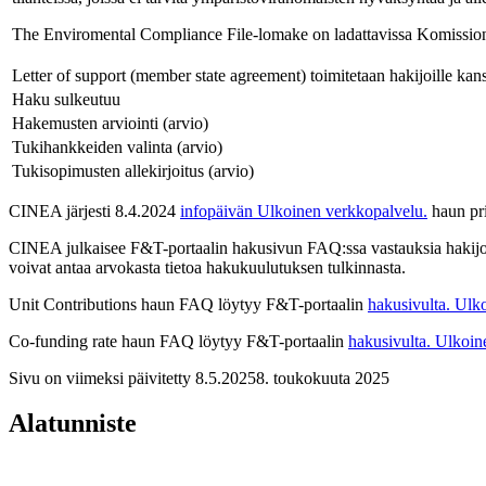
The Enviromental Compliance File-lomake on ladattavissa Komission
Letter of support (member state agreement) toimitetaan hakijoille kan
Haku sulkeutuu
Hakemusten arviointi (arvio)
Tukihankkeiden valinta (arvio)
Tukisopimusten allekirjoitus (arvio)
CINEA järjesti 8.4.2024
infopäivän
Ulkoinen verkkopalvelu.
haun pri
CINEA julkaisee F&T-portaalin hakusivun FAQ:ssa vastauksia hakijoid
voivat antaa arvokasta tietoa hakukuulutuksen tulkinnasta.
Unit Contributions haun FAQ löytyy F&T-portaalin
hakusivulta.
Ulko
Co-funding rate haun FAQ löytyy F&T-portaalin
hakusivulta.
Ulkoin
Sivu on viimeksi päivitetty
8.5.2025
8. toukokuuta 2025
Alatunniste