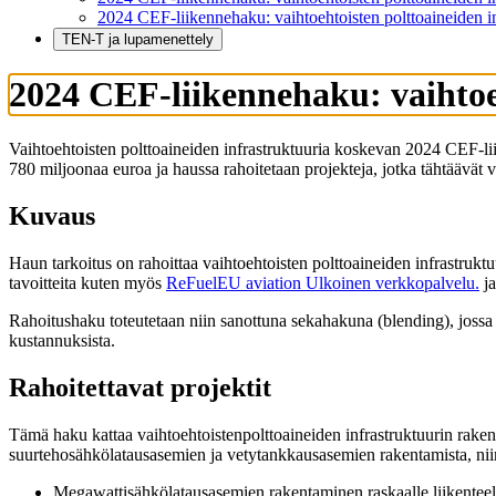
2024 CEF-liikennehaku: vaihtoehtoisten polttoaineiden in
TEN-T ja lupamenettely
2024 CEF-liikennehaku: vaihtoeh
Vaihtoehtoisten polttoaineiden infrastruktuuria koskevan 2024 CEF-l
780 miljoonaa euroa ja haussa rahoitetaan projekteja, jotka tähtäävät va
Kuvaus
Haun tarkoitus on rahoittaa vaihtoehtoisten polttoaineiden infrastrukt
tavoitteita kuten myös
ReFuelEU aviation
Ulkoinen verkkopalvelu.
j
Rahoitushaku toteutetaan niin sanottuna sekahakuna (blending), joss
kustannuksista.
Rahoitettavat projektit
Tämä haku kattaa vaihtoehtoistenpolttoaineiden infrastruktuurin rakenta
suurtehosähkölatausasemien ja vetytankkausasemien rakentamista, ni
Megawattisähkölatausasemien rakentaminen raskaalle liikentee