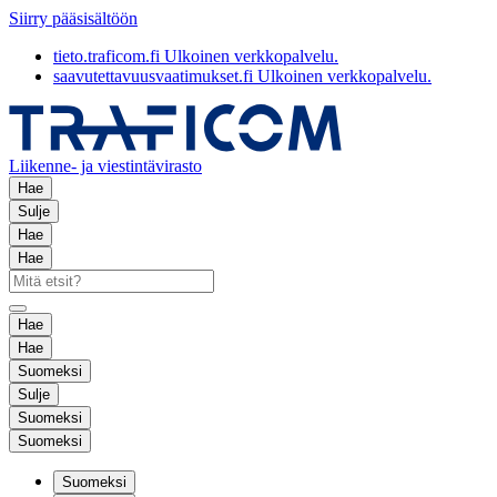
Siirry pääsisältöön
tieto.traficom.fi
Ulkoinen verkkopalvelu.
saavutettavuusvaatimukset.fi
Ulkoinen verkkopalvelu.
Liikenne- ja viestintävirasto
Hae
Sulje
Hae
Hae
Hae
Hae
Suomeksi
Sulje
Suomeksi
Suomeksi
Suomeksi