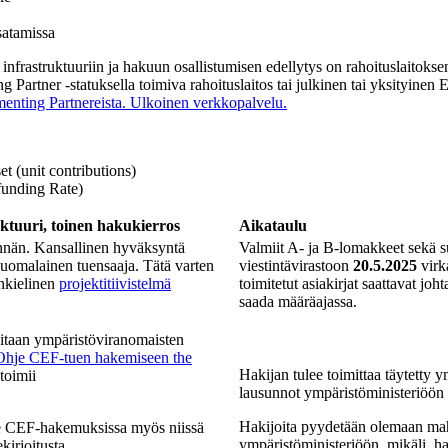
satamissa
n infrastruktuuriin ja hakuun osallistumisen edellytys on rahoituslaito
rtner -statuksella toimiva rahoituslaitos tai julkinen tai yksityinen E
menting Partnereista.
Ulkoinen verkkopalvelu.
et (unit contributions)
-funding Rate)
ktuuri, toinen hakukierros
Aikataulu
nnän. Kansallinen hyväksyntä
Valmiit A- ja B-lomakkeet sekä su
uomalainen tuensaaja. Tätä varten
viestintävirastoon
20.5.2025
virk
nkielinen
projektitiivistelmä
toimitetut asiakirjat saattavat jo
saada määräajassa.
ditaan ympäristöviranomaisten
Ohje CEF-tuen hakemiseen the
Hakijan tulee toimittaa täytetty 
toimii
lausunnot ympäristöministeriöön
Hakijoita pyydetään olemaan mah
e CEF-hakemuksissa myös niissä
ympäristöministeriöön, mikäli ha
ekirjoitusta.