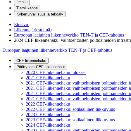
Ilmailu
Tietoliikenne
Kyberturvallisuus ja tekoäly
Etusivu
›
Liikennejärjestelmä
›
Euroopan laajuinen liikenneverkko TEN-T ja CEF-rahoitus
›
2024 CEF-liikennehaku: vaihtoehtoisten polttoaineiden infrastr
Euroopan laajuinen liikenneverkko TEN-T ja CEF-rahoitus
CEF-liikennehaku
Päättyneet CEF-liikennehaut
2020 CEF-liikennehaun tulokset
2021 CEF-liikennehaku
2021 CEF-liikennehaku: vaihtoehtoisten polttoaineiden in
2021 CEF-liikennehaku: vaihtoehtoisten polttoaineiden inf
2021 CEF-liikennehaku: vaihtoehtoisten polttoaineiden in
2021 CEF-liikennehaku: vaihtoehtoisten polttoaineiden inf
2022 CEF-liikennehaku
2022 CEF-liikennehaku: sotilaallinen liikkuvuus
2023 CEF-liikennehaku
2023 CEF-liikennehaku: sotilaallinen liikkuvuus
2024 CEF-liikennehaku
2024 CEF-liikennehaku: vaihtoehtoisten polttoaineiden i