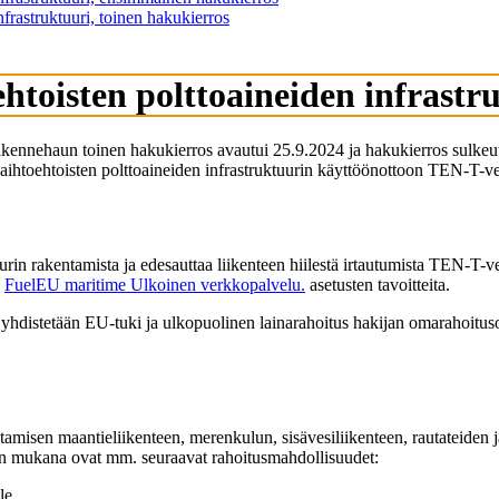
frastruktuuri, toinen hakukierros
toisten polttoaineiden infrastru
iikennehaun toinen hakukierros avautui 25.9.2024 ja hakukierros sulke
ihtoehtoisten polttoaineiden infrastruktuurin käyttöönottoon TEN-T-verkol
uurin rakentamista ja edesauttaa liikenteen hiilestä irtautumista TEN-T-
a
FuelEU maritime
Ulkoinen verkkopalvelu.
asetusten tavoitteita.
a yhdistetään EU-tuki ja ulkopuolinen lainarahoitus hakijan omarahoit
misen maantieliikenteen, merenkulun, sisävesiliikenteen, rautateiden ja i
in mukana ovat mm. seuraavat rahoitusmahdollisuudet:
lle