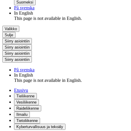
Suomeksi
På svenska
In English
This page is not available in English.
Valikko
Sulje
Siirry asiointiin
Siirry asiointiin
Siirry asiointiin
Siirry asiointiin
På svenska
In English
This page is not available in English.
Etusivu
Tieliikenne
Vesiliikenne
Raideliikenne
Ilmailu
Tietoliikenne
Kyberturvallisuus ja tekoäly