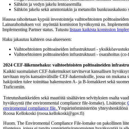
Sähkön ja vedyn jakelu lentoasemilla
Sähkön jakelu sekä ammoniakin ja metanolin bunkrauskalusto 
Haussa rahoitetaan kypsiä investointeja vaihtoehtoisten polttoaineide
Lainarahoituksen voi myöntää komission hyväksymä ns. Implementing Pa
Implementing Partner status. Tutustu
listaan kaikista komission Imple
Haku jakautuu kahteen osa-alueeseen:
Vaihtoehtoisten polttoaineiden infrastruktuuri - yksikköavustuks
Vaihtoehtoisten polttoaineiden infrastruktuuri - osarahoitus (co
2024 CEF-liikennehaku: vaihtoehtoisten polttoaineiden infrastru
Kaikki suomalaiset CEF-hakemukset tarvitsevat kansallisen hyväksy
tarvitaan myös kansainvälisille CEF-hakemuksille, jossa on mukana s
hakijoiden tulee toimittaa hakemusten A- ja B-lomakkeet sekä suome
Traficomiin.
Toteutushankkeiden sekä maatöitä sisältävien selvityksien osalta vaa
hyväksyntä (the environmental compliance file-lomake). Lisätietoja:
enviromental compliance
file.
Ympäristöministeriön yhteyshenkilönä 
Roosa Kellokoski (roosa.kellokoski@gov.fi)
Huom. The Enviromental Compliance File-lomake on pakollinen liit
tilanteissa, joissa ei tarvita ympäristöviranomaisten hyväksyntää ja all