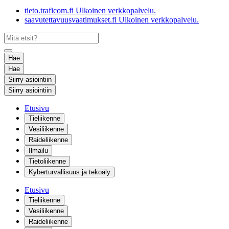
tieto.traficom.fi
Ulkoinen verkkopalvelu.
saavutettavuusvaatimukset.fi
Ulkoinen verkkopalvelu.
Hae
Hae
Siirry asiointiin
Siirry asiointiin
Etusivu
Tieliikenne
Vesiliikenne
Raideliikenne
Ilmailu
Tietoliikenne
Kyberturvallisuus ja tekoäly
Etusivu
Tieliikenne
Vesiliikenne
Raideliikenne