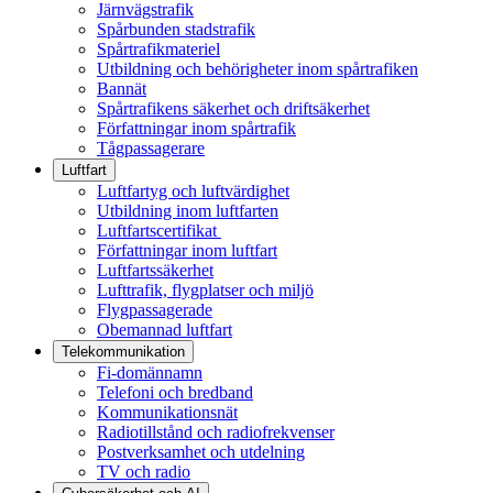
Järnvägstrafik
Spårbunden stadstrafik
Spårtrafikmateriel
Utbildning och behörigheter inom spårtrafiken
Bannät
Spårtrafikens säkerhet och driftsäkerhet
Författningar inom spårtrafik
Tågpassagerare
Luftfart
Luftfartyg och luftvärdighet
Utbildning inom luftfarten
Luftfartscertifikat
Författningar inom luftfart
Luftfartssäkerhet
Lufttrafik, flygplatser och miljö
Flygpassagerade
Obemannad luftfart
Telekommunikation
Fi-domännamn
Telefoni och bredband
Kommunikationsnät
Radiotillstånd och radiofrekvenser
Postverksamhet och utdelning
TV och radio