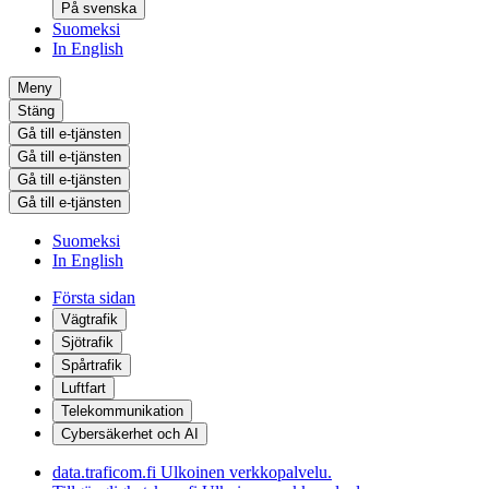
På svenska
Suomeksi
In English
Meny
Stäng
Gå till e-tjänsten
Gå till e-tjänsten
Gå till e-tjänsten
Gå till e-tjänsten
Suomeksi
In English
Första sidan
Vägtrafik
Sjötrafik
Spårtrafik
Luftfart
Telekommunikation
Cybersäkerhet och AI
data.traficom.fi
Ulkoinen verkkopalvelu.