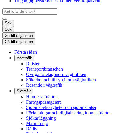
Tillgänglighetskrav.fi
Ulkoinen verkkopalvelu.
Sök
Sök
Gå till e-tjänsten
Gå till e-tjänsten
Första sidan
Vägtrafik
Bilister
Transportbranschen
Övriga företag inom vägtrafiken
Säkerhet och tillsyn inom vägtrafiken
Resande i vägtrafik
Sjötrafik
Handelssjöfarten
Fartygspassagerare
Sjöfartsbehörigheter och sjöfartshälsa
Författningar och digitalisering inom sjöfarten
Sjökartläggning
Marin miljö
Båtliv