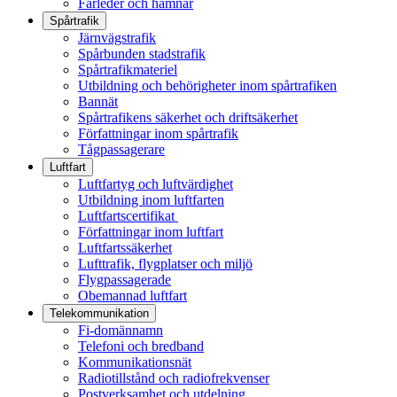
Farleder och hamnar
Spårtrafik
Järnvägstrafik
Spårbunden stadstrafik
Spårtrafikmateriel
Utbildning och behörigheter inom spårtrafiken
Bannät
Spårtrafikens säkerhet och driftsäkerhet
Författningar inom spårtrafik
Tågpassagerare
Luftfart
Luftfartyg och luftvärdighet
Utbildning inom luftfarten
Luftfartscertifikat
Författningar inom luftfart
Luftfartssäkerhet
Lufttrafik, flygplatser och miljö
Flygpassagerade
Obemannad luftfart
Telekommunikation
Fi-domännamn
Telefoni och bredband
Kommunikationsnät
Radiotillstånd och radiofrekvenser
Postverksamhet och utdelning