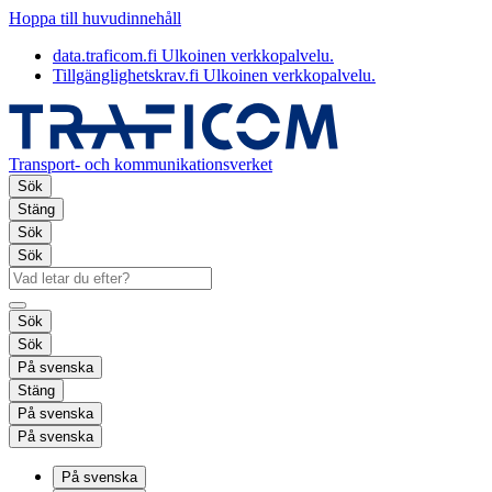
Hoppa till huvudinnehåll
data.traficom.fi
Ulkoinen verkkopalvelu.
Tillgänglighetskrav.fi
Ulkoinen verkkopalvelu.
Transport- och kommunikationsverket
Sök
Stäng
Sök
Sök
Sök
Sök
På svenska
Stäng
På svenska
På svenska
På svenska