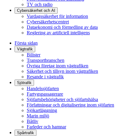
TV och radio
Cybersäkerhet och AI
Vardagssäkerhet för information
Cybersäkerhetscentret
Dataekonomi och förmedling av data
Reglering av artificiell intelligens
Första sidan
Vägtrafik
Bilister
Transportbranschen
Övriga företag inom vägtrafiken
Säkerhet och tillsyn inom vägtrafiken
Resande i vägtrafik
Sjötrafik
Handelssjöfarten
Fartygspassagerare
Sjöfartsbehörigheter och sjöfartshälsa
Författningar och digitalisering inom sjöfarten
Sjökartläggning
Marin miljö
Båtliv
Farleder och hamnar
Spårtrafik