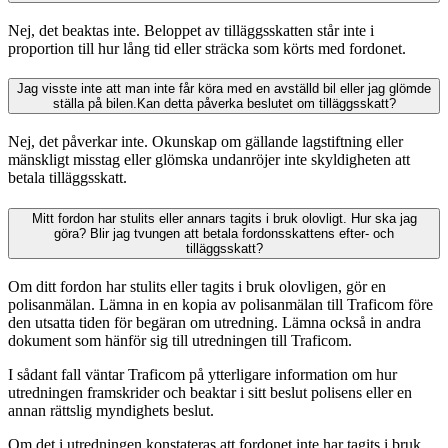
Nej, det beaktas inte. Beloppet av tilläggsskatten står inte i
proportion till hur lång tid eller sträcka som körts med fordonet.
Jag visste inte att man inte får köra med en avställd bil eller jag glömde
ställa på bilen.Kan detta påverka beslutet om tilläggsskatt?
Nej, det påverkar inte. Okunskap om gällande lagstiftning eller
mänskligt misstag eller glömska undanröjer inte skyldigheten att
betala tilläggsskatt.
Mitt fordon har stulits eller annars tagits i bruk olovligt. Hur ska jag
göra? Blir jag tvungen att betala fordonsskattens efter- och
tilläggsskatt?
Om ditt fordon har stulits eller tagits i bruk olovligen, gör en
polisanmälan. Lämna in en kopia av polisanmälan till Traficom före
den utsatta tiden för begäran om utredning. Lämna också in andra
dokument som hänför sig till utredningen till Traficom.
I sådant fall väntar Traficom på ytterligare information om hur
utredningen framskrider och beaktar i sitt beslut polisens eller en
annan rättslig myndighets beslut.
Om det i utredningen konstateras att fordonet inte har tagits i bruk