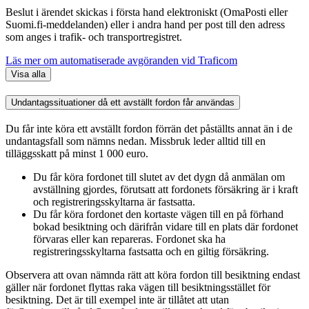
Beslut i ärendet skickas i första hand elektroniskt (OmaPosti eller
Suomi.fi-meddelanden) eller i andra hand per post till den adress
som anges i trafik- och transportregistret.
Läs mer om automatiserade avgöranden vid Traficom
Visa alla
Undantagssituationer då ett avställt fordon får användas
Du får inte köra ett avställt fordon förrän det påställts annat än i de
undantagsfall som nämns nedan. Missbruk leder alltid till en
tilläggsskatt på minst 1 000 euro.
Du får köra fordonet till slutet av det dygn då anmälan om
avställning gjordes, förutsatt att fordonets försäkring är i kraft
och registreringsskyltarna är fastsatta.
Du får köra fordonet den kortaste vägen till en på förhand
bokad besiktning och därifrån vidare till en plats där fordonet
förvaras eller kan repareras. Fordonet ska ha
registreringsskyltarna fastsatta och en giltig försäkring.
Observera att ovan nämnda rätt att köra fordon till besiktning endast
gäller när fordonet flyttas raka vägen till besiktningsstället för
besiktning. Det är till exempel inte är tillåtet att utan