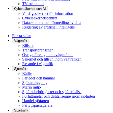
TV och radio
Cybersäkerhet och AI
Vardagssäkerhet för information
Cybersäkerhetscentret
Dataekonomi och förmedling av data
Reglering av artificiell intelligens
Första sidan
Vägtrafik
Bilister
Transportbranschen
Övriga företag inom vägtrafiken
Säkerhet och tillsyn inom vägtrafiken
Resande i vägtrafik
Sjötrafik
Båtliv
Farleder och hamnar
Sjökartläggning
Marin miljö
Sjöfartsbehörigheter och sjöfartshälsa
Författningar och digitalisering inom sjöfarten
Handelssjöfarten
Fartygspassagerare
Spårtrafik