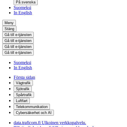
På svenska
Suomeksi
In English
Meny
Stäng
Gå till e-tjänsten
Gå till e-tjänsten
Gå till e-tjänsten
Gå till e-tjänsten
Suomeksi
In English
Första sidan
Vägtrafik
Sjötrafik
Spårtrafik
Luftfart
Telekommunikation
Cybersäkerhet och AI
data.traficom.fi
Ulkoinen verkkopalvelu.