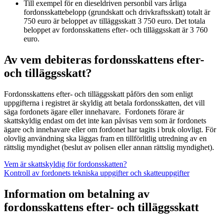
Till exempel för en dieseldriven personbil vars årliga
fordonsskattebelopp (grundskatt och drivkraftsskatt) totalt är
750 euro är beloppet av tilläggsskatt 3 750 euro. Det totala
beloppet av fordonsskattens efter- och tilläggsskatt är 3 760
euro.
Av vem debiteras fordonsskattens efter-
och tilläggsskatt?
Fordonsskattens efter- och tilläggsskatt påförs den som enligt
uppgifterna i registret är skyldig att betala fordonsskatten, det vill
säga fordonets ägare eller innehavare. Fordonets förare är
skattskyldig endast om det inte kan påvisas vem som är fordonets
ägare och innehavare eller om fordonet har tagits i bruk olovligt. För
olovlig användning ska läggas fram en tillförlitlig utredning av en
rättslig myndighet (beslut av polisen eller annan rättslig myndighet).
Vem är skattskyldig för fordonsskatten?
Kontroll av fordonets tekniska uppgifter och skatteuppgifter
Information om betalning av
fordonsskattens efter- och tilläggsskatt