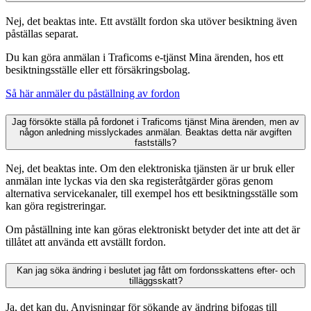
Nej, det beaktas inte. Ett avställt fordon ska utöver besiktning även
påställas separat.
Du kan göra anmälan i Traficoms e-tjänst Mina ärenden, hos ett
besiktningsställe eller ett försäkringsbolag.
Så här anmäler du påställning av fordon
Jag försökte ställa på fordonet i Traficoms tjänst Mina ärenden, men av
någon anledning misslyckades anmälan. Beaktas detta när avgiften
fastställs?
Nej, det beaktas inte. Om den elektroniska tjänsten är ur bruk eller
anmälan inte lyckas via den ska registeråtgärder göras genom
alternativa servicekanaler, till exempel hos ett besiktningsställe som
kan göra registreringar.
Om påställning inte kan göras elektroniskt betyder det inte att det är
tillåtet att använda ett avställt fordon.
Kan jag söka ändring i beslutet jag fått om fordonsskattens efter- och
tilläggsskatt?
Ja, det kan du. Anvisningar för sökande av ändring bifogas till