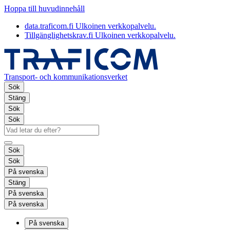
Hoppa till huvudinnehåll
data.traficom.fi
Ulkoinen verkkopalvelu.
Tillgänglighetskrav.fi
Ulkoinen verkkopalvelu.
Transport- och kommunikationsverket
Sök
Stäng
Sök
Sök
Sök
Sök
På svenska
Stäng
På svenska
På svenska
På svenska