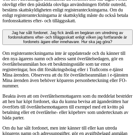
olovligt eller den påstådda olovliga användningen förblir outredd,
bestäms skattskyldigheten enligt registeranteckningarna. Om du
enligt registeranteckningarna är skattskyldig måste du också betala
fordonsskattens efter- och tilläggsskatt.
Jag har sålt fordonet. Jag fick ändå en begäran om utredning av
fordonskattens efter- och tilläggsskatt enligt vilken jag fortfarande är
fordonets ägare eller innehavare. Hur ska jag göra?
Om registeranteckningarna inte är uppdaterade och du känner till
den nya ägarens namn och adress samt överlåtelsedagen, gör en
överlåtelseanmälan hos ett besiktningsställe som tar emot
registreringar, hos ditt försäkringsbolag eller i Traficoms e-tjänst
Mina ärenden. Observera att du för överlåtelseanmälan i e-tjänsten
Mina ärenden även behöver köparens personbeteckning eller FO-
nummer.
Beakta även att om överlåtelsemottagaren som du meddelat bestrider
att hen har köpt fordonet, ska du kunna bevisa att äganderätten har
överförts till överlåtelsemottagaren till exempel med ett kvitto på
betalning eller ett överlåtelse- eller köpebrev som undertecknats av
båda parter.
Om du har sålt fordonet, men inte känner till eller kan utreda
köparens namn och adressuppgifter, gör en avgiftsbelagd anmälan