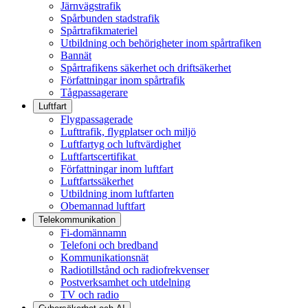
Järnvägstrafik
Spårbunden stadstrafik
Spårtrafikmateriel
Utbildning och behörigheter inom spårtrafiken
Bannät
Spårtrafikens säkerhet och driftsäkerhet
Författningar inom spårtrafik
Tågpassagerare
Luftfart
Flygpassagerade
Lufttrafik, flygplatser och miljö
Luftfartyg och luftvärdighet
Luftfartscertifikat
Författningar inom luftfart
Luftfartssäkerhet
Utbildning inom luftfarten
Obemannad luftfart
Telekommunikation
Fi-domännamn
Telefoni och bredband
Kommunikationsnät
Radiotillstånd och radiofrekvenser
Postverksamhet och utdelning
TV och radio