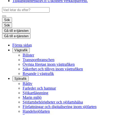
Tillgänglighetskrav.fi
Ulkoinen verkkopalvelu.
Sök
Sök
Gå till e-tjänsten
Gå till e-tjänsten
Första sidan
Vägtrafik
Bilister
Transportbranschen
Övriga företag inom vägtrafiken
Säkerhet och tillsyn inom vägtrafiken
Resande i vägtrafik
Sjötrafik
Båtliv
Farleder och hamnar
Sjökartläggning
Marin miljö
Sjöfartsbehörigheter och sjöfartshälsa
Författningar och digitalisering inom sjöfarten
Handelssjöfarten