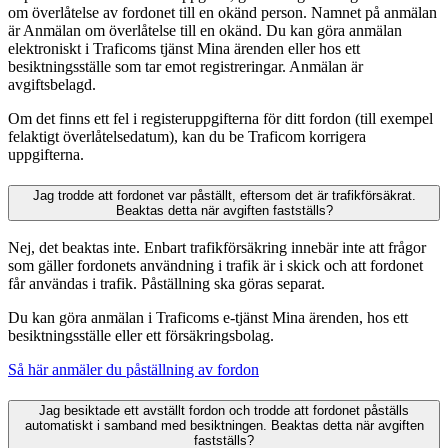
om överlåtelse av fordonet till en okänd person. Namnet på anmälan
är Anmälan om överlåtelse till en okänd. Du kan göra anmälan
elektroniskt i Traficoms tjänst Mina ärenden eller hos ett
besiktningsställe som tar emot registreringar. Anmälan är
avgiftsbelagd.
Om det finns ett fel i registeruppgifterna för ditt fordon (till exempel
felaktigt överlåtelsedatum), kan du be Traficom korrigera
uppgifterna.
Jag trodde att fordonet var påställt, eftersom det är trafikförsäkrat.
Beaktas detta när avgiften fastställs?
Nej, det beaktas inte. Enbart trafikförsäkring innebär inte att frågor
som gäller fordonets användning i trafik är i skick och att fordonet
får användas i trafik. Påställning ska göras separat.
Du kan göra anmälan i Traficoms e-tjänst Mina ärenden, hos ett
besiktningsställe eller ett försäkringsbolag.
Så här anmäler du påställning av fordon
Jag besiktade ett avställt fordon och trodde att fordonet påställs
automatiskt i samband med besiktningen. Beaktas detta när avgiften
fastställs?