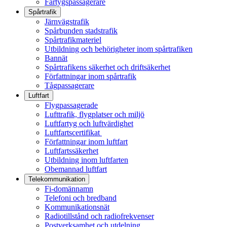
Fartygspassagerare
Spårtrafik
Järnvägstrafik
Spårbunden stadstrafik
Spårtrafikmateriel
Utbildning och behörigheter inom spårtrafiken
Bannät
Spårtrafikens säkerhet och driftsäkerhet
Författningar inom spårtrafik
Tågpassagerare
Luftfart
Flygpassagerade
Lufttrafik, flygplatser och miljö
Luftfartyg och luftvärdighet
Luftfartscertifikat
Författningar inom luftfart
Luftfartssäkerhet
Utbildning inom luftfarten
Obemannad luftfart
Telekommunikation
Fi-domännamn
Telefoni och bredband
Kommunikationsnät
Radiotillstånd och radiofrekvenser
Postverksamhet och utdelning