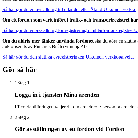
Så här gör du en avställning till utlandet eller Åland
Ulkoinen verkkop
Om ett fordon som varit infört i trafik- och transportregistret har
Så här gör du en avställning för registrering i militärfordonsregistret
U
Om du aldrig mer tänker använda fordonet
ska du göra en slutlig 
auktoriserats av Finlands Bilåtervinning Ab.
Så här gör du den slutliga avregistreringen
Ulkoinen verkkopalvelu.
Gör så här
1
Steg 1
Logga in i tjänsten Mina ärenden
Efter identifieringen väljer du din ärenderoll: personlig ärendeh
2
Steg 2
Gör avställningen av ett fordon vid Fordon