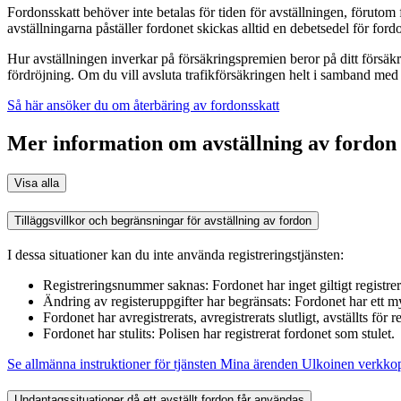
Fordonsskatt behöver inte betalas för tiden för avställningen, förut
avställningarna påställer fordonet skickas alltid en debetsedel för fo
Hur avställningen inverkar på försäkringspremien beror på ditt försäk
fördröjning. Om du vill avsluta trafikförsäkringen helt i samband me
Så här ansöker du om återbäring av fordonsskatt
Mer information om avställning av fordon
Visa alla
Tilläggsvillkor och begränsningar för avställning av fordon
I dessa situationer kan du inte använda registreringstjänsten:
Registreringsnummer saknas: Fordonet har inget giltigt registr
Ändring av registeruppgifter har begränsats: Fordonet har ett m
Fordonet har avregistrerats, avregistrerats slutligt, avställts för reg
Fordonet har stulits: Polisen har registrerat fordonet som stulet.
Se allmänna instruktioner för tjänsten Mina ärenden
Ulkoinen verkkop
Undantagssituationer då ett avställt fordon får användas