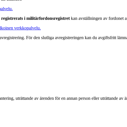
alvelu.
 registrerats i militärfordonsregistret
kan avställningen av fordonet an
lkoinen verkkopalvelu.
avregistrering. För den slutliga avregistreringen kan du avgiftsfritt lämn
antering, uträttande av ärenden för en annan person eller uträttande av ä