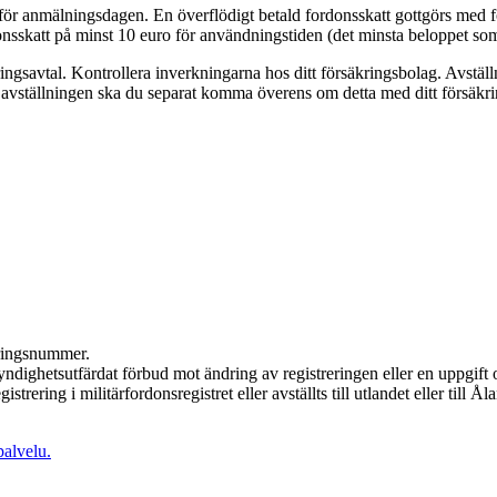
om för anmälningsdagen. En överflödigt betald fordonsskatt gottgörs med
rdonsskatt på minst 10 euro för användningstiden (det minsta beloppet so
ringsavtal. Kontrollera inverkningarna hos ditt försäkringsbolag. Avstä
d avställningen ska du separat komma överens om detta med ditt försäkr
eringsnummer.
yndighetsutfärdat förbud mot ändring av registreringen eller en uppgift
istrering i militärfordonsregistret eller avställts till utlandet eller till Ål
alvelu.