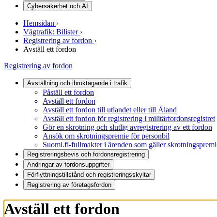
Cybersäkerhet och AI
Hemsidan
›
Vägtrafik: Bilister
›
Registrering av fordon
›
Avställ ett fordon
Registrering av fordon
Avställning och ibruktagande i trafik
Påställ ett fordon
Avställ ett fordon
Avställ ett fordon till utlandet eller till Åland
Avställ ett fordon för registrering i militärfordonsregistret
Gör en skrotning och slutlig avregistrering av ett fordon
Ansök om skrotningspremie för personbil
Suomi.fi-fullmakter i ärenden som gäller skrotningspremi
Registreringsbevis och fordonsregistrering
Ändringar av fordonsuppgifter
Förflyttningstillstånd och registreringsskyltar
Registrering av företagsfordon
Avställ ett fordon