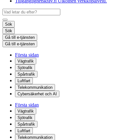
Tillgänglighetskrav.fi
Ulkoinen verkkopalvelu.
Sök
Sök
Gå till e-tjänsten
Gå till e-tjänsten
Första sidan
Vägtrafik
Sjötrafik
Spårtrafik
Luftfart
Telekommunikation
Cybersäkerhet och AI
Första sidan
Vägtrafik
Sjötrafik
Spårtrafik
Luftfart
Telekommunikation