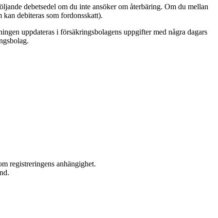
 följande debetsedel om du inte ansöker om återbäring. Om du mellan
m kan debiteras som fordonsskatt).
llningen uppdateras i försäkringsbolagens uppgifter med några dagars
ingsbolag.
 om registreringens anhängighet.
and.