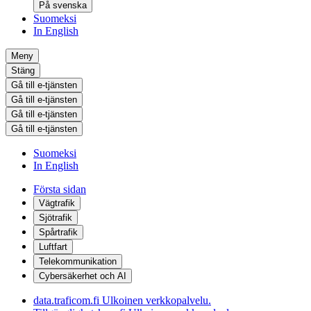
På svenska
Suomeksi
In English
Meny
Stäng
Gå till e-tjänsten
Gå till e-tjänsten
Gå till e-tjänsten
Gå till e-tjänsten
Suomeksi
In English
Första sidan
Vägtrafik
Sjötrafik
Spårtrafik
Luftfart
Telekommunikation
Cybersäkerhet och AI
data.traficom.fi
Ulkoinen verkkopalvelu.