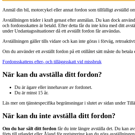
Anmäl din bil, motorcykel eller annat fordon som tillfälligt avställd o
Avställningen träder i kraft genast efter anmälan. Du kan dock använda 
och fordonsskatten är betald. Efter detta får du inte köra med ditt avst
under Undantagssituationer då ett avställt fordon får användas.
Avställningen gäller tills vidare och kan inte göras i förväg, retroakti
Om du använder ett avställt fordon på ett otillåtet sätt måste du betala
Fordonsskattens efter- och tilläggsskatt vid missbruk
När kan du avställa ditt fordon?
Du är ägare eller innehavare av fordonet.
Du är minst 15 år.
Läs mer om tjänstespecifika begränsningar i slutet av sidan under Till
När kan du inte avställa ditt fordon?
Om du har sålt ditt fordon
får du inte längre avställa det. Du kan a
förts till utlandet eller Åland för registrering kan du göra avställningen 