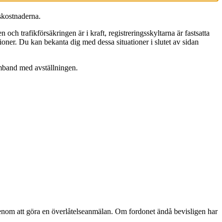
nskostnaderna.
ch trafikförsäkringen är i kraft, registreringsskyltarna är fastsatta
tioner. Du kan bekanta dig med dessa situationer i slutet av sidan
samband med avställningen.
t genom att göra en överlåtelseanmälan. Om fordonet ändå bevisligen har