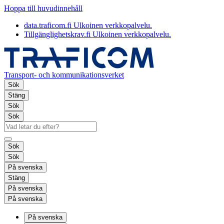
Hoppa till huvudinnehåll
data.traficom.fi
Ulkoinen verkkopalvelu.
Tillgänglighetskrav.fi
Ulkoinen verkkopalvelu.
Transport- och kommunikationsverket
Sök
Stäng
Sök
Sök
Sök
Sök
På svenska
Stäng
På svenska
På svenska
På svenska