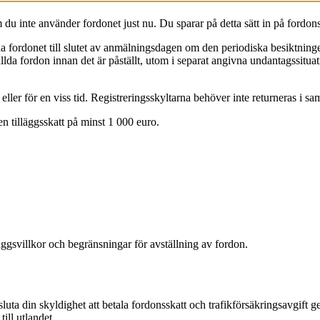
m du inte använder fordonet just nu. Du sparar på detta sätt in på fordo
fordonet till slutet av anmälningsdagen om den periodiska besiktningen o
ällda fordon innan det är påställt, utom i separat angivna undantagssitua
vt eller för en viss tid. Registreringsskyltarna behöver inte returneras i 
 en tilläggsskatt på minst 1 000 euro.
äggsvillkor och begränsningar för avställning av fordon.
vsluta din skyldighet att betala fordonsskatt och trafikförsäkringsavgif
till utlandet.