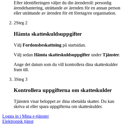
Efter identifieringen väljer du din ärenderoll: personlig
ärendehantering, uträttande av ärenden för en annan person
eller uträttande av ärenden för ett företag/en organisation.
2
Steg 2
Hämta skatteskuldsuppgifter
Välj
Fordonsbeskattning
på startsidan.
Välj sedan
Hämta skatteskuldsuppgifter
under
Tjänster
.
Ange det datum som du vill kontrollera dina skatteskulder
fram till.
3
Steg 3
Kontrollera uppgifterna om skatteskulder
Tjänsten visar beloppet av dina obetalda skatter. Du kan
skriva ut eller spara uppgifterna om skatteskulder.
Logga in i Mina e-tjänster
Elektronisk tjänst