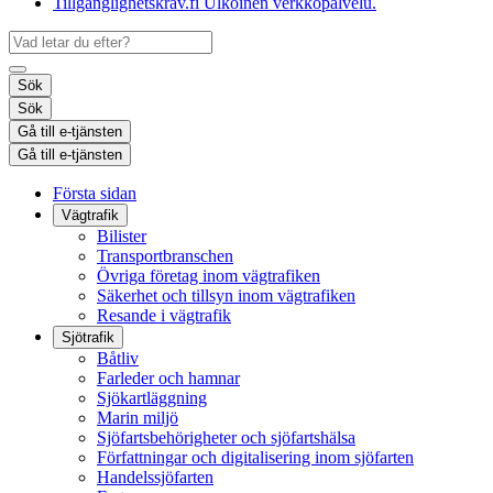
Tillgänglighetskrav.fi
Ulkoinen verkkopalvelu.
Sök
Sök
Gå till e-tjänsten
Gå till e-tjänsten
Första sidan
Vägtrafik
Bilister
Transportbranschen
Övriga företag inom vägtrafiken
Säkerhet och tillsyn inom vägtrafiken
Resande i vägtrafik
Sjötrafik
Båtliv
Farleder och hamnar
Sjökartläggning
Marin miljö
Sjöfartsbehörigheter och sjöfartshälsa
Författningar och digitalisering inom sjöfarten
Handelssjöfarten