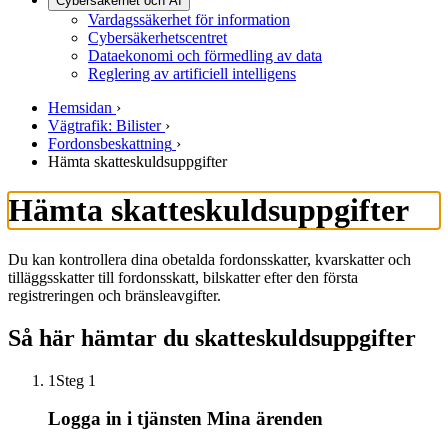
Cybersäkerhet och AI
Vardagssäkerhet för information
Cybersäkerhetscentret
Dataekonomi och förmedling av data
Reglering av artificiell intelligens
Hemsidan
›
Vägtrafik: Bilister
›
Fordonsbeskattning
›
Hämta skatteskuldsuppgifter
Hämta skatteskuldsuppgifter
Du kan kontrollera dina obetalda fordonsskatter, kvarskatter och
tilläggsskatter till fordonsskatt, bilskatter efter den första
registreringen och bränsleavgifter.
Så här hämtar du skatteskuldsuppgifter
1
Steg 1
Logga in i tjänsten Mina ärenden