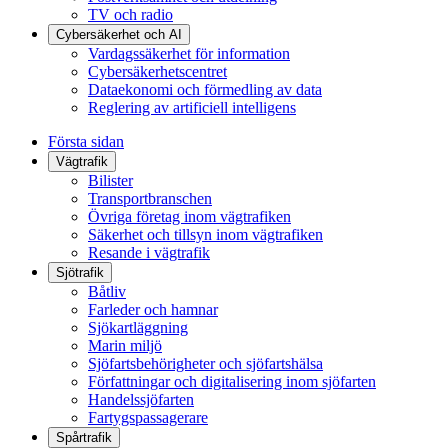
TV och radio
Cybersäkerhet och AI
Vardagssäkerhet för information
Cybersäkerhetscentret
Dataekonomi och förmedling av data
Reglering av artificiell intelligens
Första sidan
Vägtrafik
Bilister
Transportbranschen
Övriga företag inom vägtrafiken
Säkerhet och tillsyn inom vägtrafiken
Resande i vägtrafik
Sjötrafik
Båtliv
Farleder och hamnar
Sjökartläggning
Marin miljö
Sjöfartsbehörigheter och sjöfartshälsa
Författningar och digitalisering inom sjöfarten
Handelssjöfarten
Fartygspassagerare
Spårtrafik