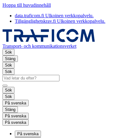
Hoppa till huvudinnehåll
data.traficom.fi
Ulkoinen verkkopalvelu.
Tillgänglighetskrav.fi
Ulkoinen verkkopalvelu.
Transport- och kommunikationsverket
Sök
Stäng
Sök
Sök
Sök
Sök
På svenska
Stäng
På svenska
På svenska
På svenska