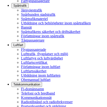
Fartygspassagerare
Spårtrafik
Järnvägstrafik
Spårbunden stadstrafik
Spårtrafikmateriel
Utbildning och behörigheter inom spårtrafiken
Bannät
Spårtrafikens säkerhet och driftsäkerhet
Författningar inom spårtrafik
Tågpassagerare
Luftfart
Flygpassagerade
Lufttrafik, flygplatser och miljö
Luftfartyg och luftvärdighet
Luftfartscertifikat
Författningar inom luftfart
Luftfartssäkerhet
Utbildning inom luftfarten
Obemannad luftfart
Telekommunikation
Fi-domännamn
Telefoni och bredband
Kommunikationsnät
Radiotillstånd och radiofrekvenser
Postverksamhet och utdelning