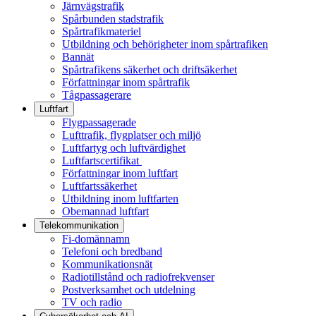
Järnvägstrafik
Spårbunden stadstrafik
Spårtrafikmateriel
Utbildning och behörigheter inom spårtrafiken
Bannät
Spårtrafikens säkerhet och driftsäkerhet
Författningar inom spårtrafik
Tågpassagerare
Luftfart
Flygpassagerade
Lufttrafik, flygplatser och miljö
Luftfartyg och luftvärdighet
Luftfartscertifikat
Författningar inom luftfart
Luftfartssäkerhet
Utbildning inom luftfarten
Obemannad luftfart
Telekommunikation
Fi-domännamn
Telefoni och bredband
Kommunikationsnät
Radiotillstånd och radiofrekvenser
Postverksamhet och utdelning
TV och radio