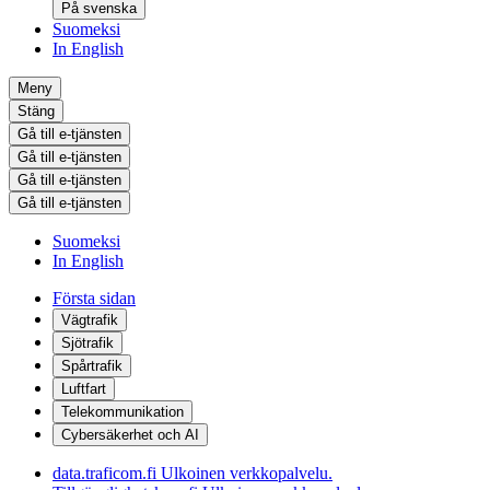
På svenska
Suomeksi
In English
Meny
Stäng
Gå till e-tjänsten
Gå till e-tjänsten
Gå till e-tjänsten
Gå till e-tjänsten
Suomeksi
In English
Första sidan
Vägtrafik
Sjötrafik
Spårtrafik
Luftfart
Telekommunikation
Cybersäkerhet och AI
data.traficom.fi
Ulkoinen verkkopalvelu.