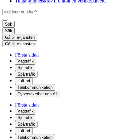
Tillgänglighetskrav.fi
Ulkoinen verkkopalvelu.
Sök
Sök
Gå till e-tjänsten
Gå till e-tjänsten
Första sidan
Vägtrafik
Sjötrafik
Spårtrafik
Luftfart
Telekommunikation
Cybersäkerhet och AI
Första sidan
Vägtrafik
Sjötrafik
Spårtrafik
Luftfart
Telekommunikation