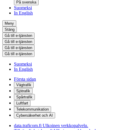
På svenska
Suomeksi
In English
Meny
Stäng
Gå till e-tjänsten
Gå till e-tjänsten
Gå till e-tjänsten
Gå till e-tjänsten
Suomeksi
In English
Första sidan
Vägtrafik
Sjötrafik
Spårtrafik
Luftfart
Telekommunikation
Cybersäkerhet och AI
data.traficom.fi
Ulkoinen verkkopalvelu.