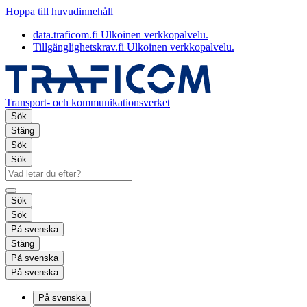
Hoppa till huvudinnehåll
data.traficom.fi
Ulkoinen verkkopalvelu.
Tillgänglighetskrav.fi
Ulkoinen verkkopalvelu.
Transport- och kommunikationsverket
Sök
Stäng
Sök
Sök
Sök
Sök
På svenska
Stäng
På svenska
På svenska
På svenska