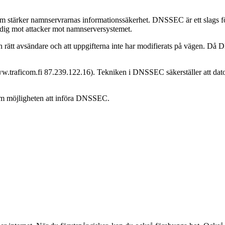
tärker namnservrarnas informationssäkerhet. DNSSEC är ett slags förs
dig mot attacker mot namnserversystemet.
rätt avsändare och att uppgifterna inte har modifierats på vägen. Då
ww.traficom.fi 87.239.122.16). Tekniken i DNSSEC säkerställer att dat
 om möjligheten att införa DNSSEC.