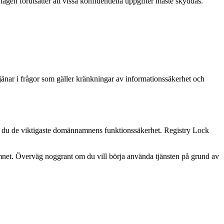
gen förutsätter att vissa konfidentiella uppgifter måste skyddas.
jänar i frågor som gäller kränkningar av informationssäkerhet och
kar du de viktigaste domännamnens funktionssäkerhet. Registry Lock
amnet. Överväg noggrant om du vill börja använda tjänsten på grund av