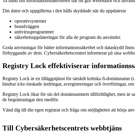
Ta hand om informationssäkerheten när du gör webbsidor och använder i
Din dator och uppgifterna i den hålls skyddade när du uppdaterar
operativsystemet
brandväggen
antivirusprogrammet
säkerhetsuppdateringar för alla de program du använder.
Goda anvisningar för bättre informationssäkerhet och dataskydd finns
förbyggande av dem. Cybersäkerhetscentret informerar på sina webbsi
Registry Lock effektiviserar informations
Registry Lock är en tilläggstjänst för särskilt kritiska fi-domännamn
hindrar icke-önskade ändringar, avregistreringar och överföringar, om r
Registry Lock ökar för sin del domännamnets tillförlitlighet, men är 
de begränsningar den medför.
Vänd dig till din egen registrar och fråga om möjligheten att börja anv
Till Cybersäkerhetscentrets webbtjäns