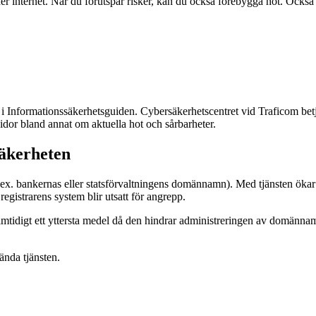
nternet. När du förutspår risker, kan du också förebygga hot. Också la
 i Informationssäkerhetsguiden. Cybersäkerhetscentret vid Traficom bet
dor bland annat om aktuella hot och sårbarheter.
säkerheten
 (t.ex. bankernas eller statsförvaltningens domännamn). Med tjänsten ö
egistrarens system blir utsatt för angrepp.
samtidigt ett yttersta medel då den hindrar administreringen av domänn
ända tjänsten.