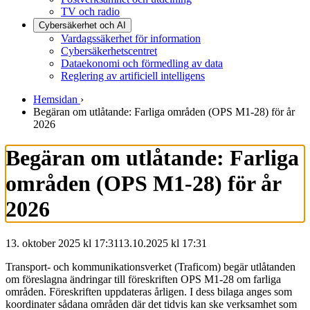
TV och radio
Cybersäkerhet och AI
Vardagssäkerhet för information
Cybersäkerhetscentret
Dataekonomi och förmedling av data
Reglering av artificiell intelligens
Hemsidan
›
Begäran om utlåtande: Farliga områden (OPS M1-28) för år
2026
Begäran om utlåtande: Farliga
områden (OPS M1-28) för år
2026
13. oktober 2025 kl 17:31
13.10.2025
kl
17:31
Transport- och kommunikationsverket (Traficom) begär utlåtanden
om föreslagna ändringar till föreskriften OPS M1-28 om farliga
områden. Föreskriften uppdateras årligen. I dess bilaga anges som
koordinater sådana områden där det tidvis kan ske verksamhet som