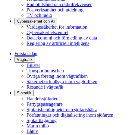
Radiotillstånd och radiofrekvenser
Postverksamhet och utdelning
TV och radio
Cybersäkerhet och AI
Vardagssäkerhet för information
Cybersäkerhetscentret
Dataekonomi och förmedling av data
Reglering av artificiell intelligens
Första sidan
Vägtrafik
Bilister
Transportbranschen
Övriga företag inom vägtrafiken
Säkerhet och tillsyn inom vägtrafiken
Resande i vägtrafik
Sjötrafik
Handelssjöfarten
Fartygspassagerare
Sjöfartsbehörigheter och sjöfartshälsa
Författningar och digitalisering inom sjöfarten
Sjökartläggning
Marin miljö
Båtliv