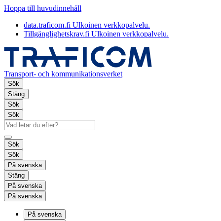
Hoppa till huvudinnehåll
data.traficom.fi
Ulkoinen verkkopalvelu.
Tillgänglighetskrav.fi
Ulkoinen verkkopalvelu.
Transport- och kommunikationsverket
Sök
Stäng
Sök
Sök
Sök
Sök
På svenska
Stäng
På svenska
På svenska
På svenska