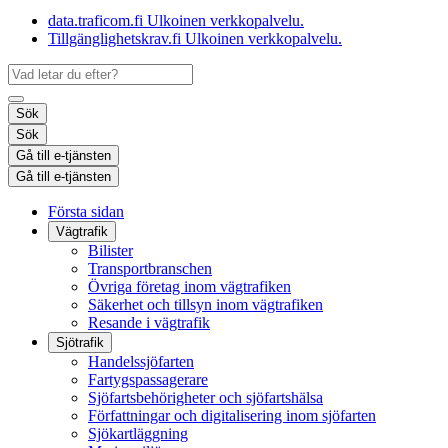
data.traficom.fi
Ulkoinen verkkopalvelu.
Tillgänglighetskrav.fi
Ulkoinen verkkopalvelu.
Sök
Sök
Gå till e-tjänsten
Gå till e-tjänsten
Första sidan
Vägtrafik
Bilister
Transportbranschen
Övriga företag inom vägtrafiken
Säkerhet och tillsyn inom vägtrafiken
Resande i vägtrafik
Sjötrafik
Handelssjöfarten
Fartygspassagerare
Sjöfartsbehörigheter och sjöfartshälsa
Författningar och digitalisering inom sjöfarten
Sjökartläggning