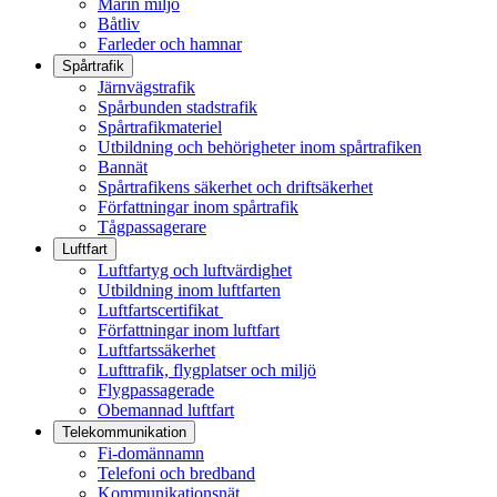
Marin miljö
Båtliv
Farleder och hamnar
Spårtrafik
Järnvägstrafik
Spårbunden stadstrafik
Spårtrafikmateriel
Utbildning och behörigheter inom spårtrafiken
Bannät
Spårtrafikens säkerhet och driftsäkerhet
Författningar inom spårtrafik
Tågpassagerare
Luftfart
Luftfartyg och luftvärdighet
Utbildning inom luftfarten
Luftfartscertifikat
Författningar inom luftfart
Luftfartssäkerhet
Lufttrafik, flygplatser och miljö
Flygpassagerade
Obemannad luftfart
Telekommunikation
Fi-domännamn
Telefoni och bredband
Kommunikationsnät