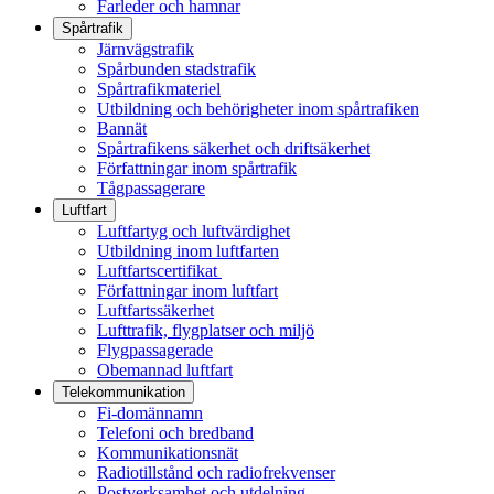
Farleder och hamnar
Spårtrafik
Järnvägstrafik
Spårbunden stadstrafik
Spårtrafikmateriel
Utbildning och behörigheter inom spårtrafiken
Bannät
Spårtrafikens säkerhet och driftsäkerhet
Författningar inom spårtrafik
Tågpassagerare
Luftfart
Luftfartyg och luftvärdighet
Utbildning inom luftfarten
Luftfartscertifikat
Författningar inom luftfart
Luftfartssäkerhet
Lufttrafik, flygplatser och miljö
Flygpassagerade
Obemannad luftfart
Telekommunikation
Fi-domännamn
Telefoni och bredband
Kommunikationsnät
Radiotillstånd och radiofrekvenser
Postverksamhet och utdelning