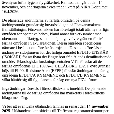
äventyrar luftfartygens flygsäkerhet. Remisstiden går ut den 14.
november, och ändringarna avses träda i kraft på AIRAC-datumet
16.4.2026.
De planerade ändringarna av farliga områden på denna
ändringsrunda grundar sig huvudsakligen på Försvarsmaktens
framställningar. Försvarsmakten har föreslagit totalt åtta nya farliga
områden för operativa behov, bland annat för verksamhet med
obemannade luftfartyg, samt en höjning av övre gränsen för två
farliga områden i Säkyläregionen. Dessa områden specificeras
närmare i beslutet om föreskriftsprojektet. Dessutom föreslås en
ändring av sidogränsen för det farliga området EFD110 ENSKÄR
(ISOKARI) för att flytta det längre bort från Ålands demilitariserade
område. Teknologiska forskningscentralen VTT föreslår att de
farliga områdenas EFD169 A–F ULEÅBORG EAST övre gränser
höjs till FL90. Redstone Aero (EFPR) föreslår ändringar i de farliga
områdena EFD147A KYMMENE och EFD147B KYMMENE,
vilka hänför sig till flygplatsens förslag om nya FIZ-luftrum.
Inga ändringar föreslås i föreskriftstextens innehåll. De planerade
ändringarna till de farliga områdena har markerats i föreskriftens
bilaga med färg.
Vi ber att eventuella utlåtanden lämnas in senast den
14 november
2025
. Utlåtandena kan skickas till Traficoms registratorskontor per