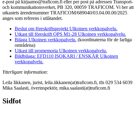
e-post på kirjaamo@traficom.fi eller per post på adressen Transport-
och kommunikationsverket, PB 320, 00059 TRAFICOM. Vi ber att
utkastets ärendenummer TRAFICOM/689040/03.04.00.00/2025
anges som referens i utlåtandet.
Beslut om föreskriftsprojekt
Ulkoinen verkkopalvelu.
Utkast till föreskrift OPS M1-28
Ulkoinen verkkopalvelu.
Bilaga
Ulkoinen verkkopalvelu.
(koordinaterna för de farliga
områdena)
Utkast till promemoria
Ulkoinen verkkopalvelu.
Bildbilaga: EFD110 ISOKARI / ENSKÄR
Ulkoinen
verkkopalvelu.
Ytterligare information
:
Leila Iikkanen, jurist, leila.iikkanen(at)traficom.fi, tfn 029 534 6039
Mika Saalasti, överinspektör, mika.saalasti(at)traficom.fi
Sidfot