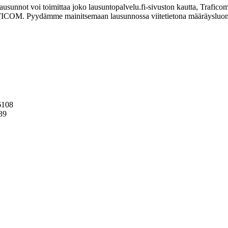
ausunnot voi toimittaa joko lausuntopalvelu.fi-sivuston kautta, Trafico
59 TRAFICOM. Pyydämme mainitsemaan lausunnossa viitetietona määrä
 6108
039