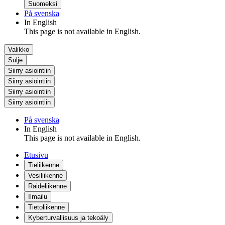
Suomeksi
På svenska
In English
This page is not available in English.
Valikko
Sulje
Siirry asiointiin
Siirry asiointiin
Siirry asiointiin
Siirry asiointiin
På svenska
In English
This page is not available in English.
Etusivu
Tieliikenne
Vesiliikenne
Raideliikenne
Ilmailu
Tietoliikenne
Kyberturvallisuus ja tekoäly