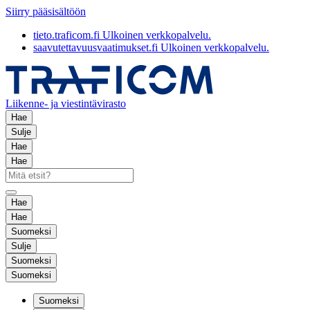
Siirry pääsisältöön
tieto.traficom.fi
Ulkoinen verkkopalvelu.
saavutettavuusvaatimukset.fi
Ulkoinen verkkopalvelu.
Liikenne- ja viestintävirasto
Hae
Sulje
Hae
Hae
Hae
Hae
Suomeksi
Sulje
Suomeksi
Suomeksi
Suomeksi