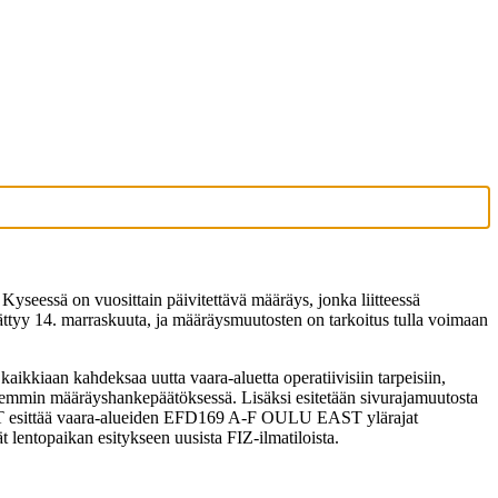
yseessä on vuosittain päivitettävä määräys, jonka liitteessä
päättyy 14. marraskuuta, ja määräysmuutosten on tarkoitus tulla voimaan
aikkiaan kahdeksaa uutta vaara-aluetta operatiivisiin tarpeisiin,
kemmin määräyshankepäätöksessä. Lisäksi esitetään sivurajamuutosta
TT esittää vaara-alueiden EFD169 A-F OULU EAST ylärajat
entopaikan esitykseen uusista FIZ-ilmatiloista.