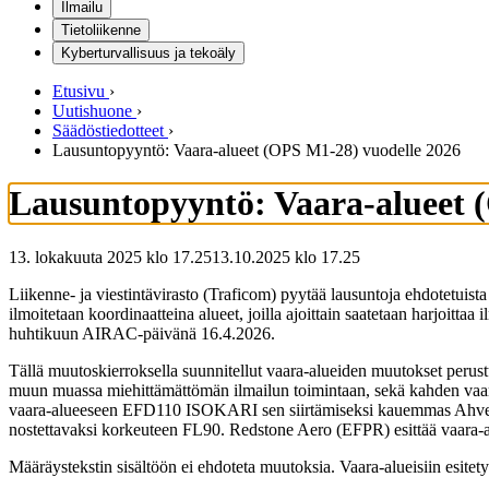
Ilmailu
Tietoliikenne
Kyberturvallisuus ja tekoäly
Etusivu
›
Uutishuone
›
Säädöstiedotteet
›
Lausuntopyyntö: Vaara-alueet (OPS M1-28) vuodelle 2026
Lausuntopyyntö: Vaara-alueet 
13. lokakuuta 2025 klo 17.25
13.10.2025
klo
17.25
Liikenne- ja viestintävirasto (Traficom) pyytää lausuntoja ehdotetuis
ilmoitetaan koordinaatteina alueet, joilla ajoittain saatetaan harjoit
huhtikuun AIRAC-päivänä 16.4.2026.
Tällä muutoskierroksella suunnitellut vaara-alueiden muutokset perustu
muun muassa miehittämättömän ilmailun toimintaan, sekä kahden vaara
vaara-alueeseen EFD110 ISOKARI sen siirtämiseksi kauemmas Ahven
nostettavaksi korkeuteen FL90. Redstone Aero (EFPR) esittää vaara-
Määräystekstin sisältöön ei ehdoteta muutoksia. Vaara-alueisiin esite