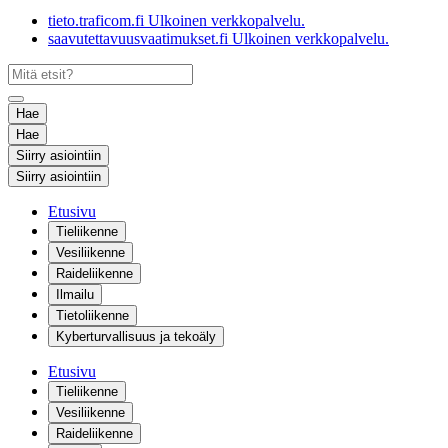
tieto.traficom.fi
Ulkoinen verkkopalvelu.
saavutettavuusvaatimukset.fi
Ulkoinen verkkopalvelu.
Hae
Hae
Siirry asiointiin
Siirry asiointiin
Etusivu
Tieliikenne
Vesiliikenne
Raideliikenne
Ilmailu
Tietoliikenne
Kyberturvallisuus ja tekoäly
Etusivu
Tieliikenne
Vesiliikenne
Raideliikenne