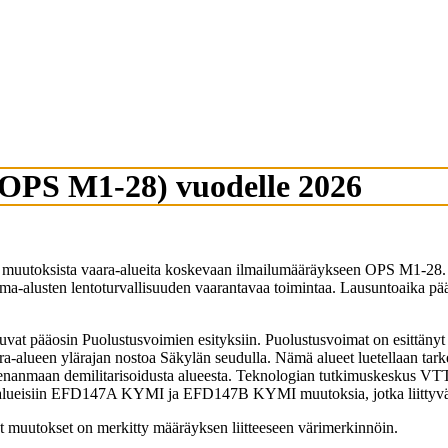
(OPS M1-28) vuodelle 2026
ta muutoksista vaara-alueita koskevaan ilmailumääräykseen OPS M1-28. K
taa ilma-alusten lentoturvallisuuden vaarantavaa toimintaa. Lausuntoaika 
vat pääosin Puolustusvoimien esityksiin. Puolustusvoimat on esittänyt k
-alueen ylärajan nostoa Säkylän seudulla. Nämä alueet luetellaan tar
anmaan demilitarisoidusta alueesta. Teknologian tutkimuskeskus V
alueisiin EFD147A KYMI ja EFD147B KYMI muutoksia, jotka liittyvät l
tyt muutokset on merkitty määräyksen liitteeseen värimerkinnöin.