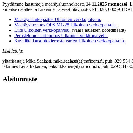
Pyydämme lausuntoja määräysluonnoksesta
14.11.2025 mennessä
. L
kirjeitse osoitteella Liikenne- ja viestintävirasto, PL 320, 000
Määräyshankepäätös
Ulkoinen verkkopalvelu.
Määräysluonnos OPS M1-28
Ulkoinen verkkopalvelu.
Liite
Ulkoinen verkkopalvelu.
(vaara-alueiden koordinaatit)
Perustelumuistioluonnos
Ulkoinen verkkopalvelu.
Kuvaliite lausuntokierrosta varten
Ulkoinen verkkopalvelu.
Lisätietoja
:
ylitarkastaja Mika Saalasti, mika.saalasti(at)traficom.fi, puh. 029 534
lakimies Leila Iikkanen, leila.iikkanen(at)traficom.fi, puh. 029 534 6
Alatunniste