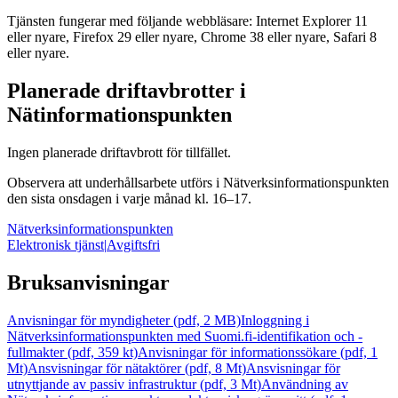
Tjänsten fungerar med följande webbläsare: Internet Explorer 11
eller nyare, Firefox 29 eller nyare, Chrome 38 eller nyare, Safari 8
eller nyare.
Planerade driftavbrotter i
Nätinformationspunkten
Ingen planerade driftavbrott för tillfället.
Observera att underhållsarbete utförs i Nätverksinformationspunkten
den sista onsdagen i varje månad kl. 16–17.
Nätverksinformationspunkten
Elektronisk tjänst
|
Avgiftsfri
Bruksanvisningar
Anvisningar för myndigheter (pdf, 2 MB)
Inloggning i
Nätverksinformationspunkten med Suomi.fi-identifikation och -
fullmakter (pdf, 359 kt)
Anvisningar för informationssökare (pdf, 1
Mt)
Ansvisningar för nätaktörer (pdf, 8 Mt)
Ansvisningar för
utnyttjande av passiv infrastruktur (pdf, 3 Mt)
Användning av