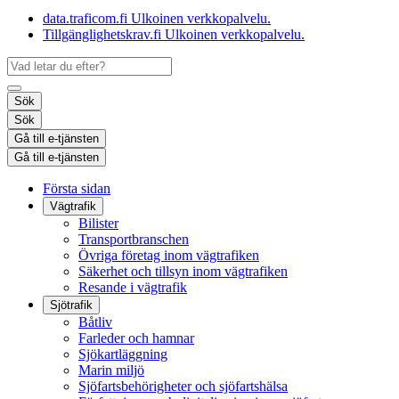
data.traficom.fi
Ulkoinen verkkopalvelu.
Tillgänglighetskrav.fi
Ulkoinen verkkopalvelu.
Sök
Sök
Gå till e-tjänsten
Gå till e-tjänsten
Första sidan
Vägtrafik
Bilister
Transportbranschen
Övriga företag inom vägtrafiken
Säkerhet och tillsyn inom vägtrafiken
Resande i vägtrafik
Sjötrafik
Båtliv
Farleder och hamnar
Sjökartläggning
Marin miljö
Sjöfartsbehörigheter och sjöfartshälsa