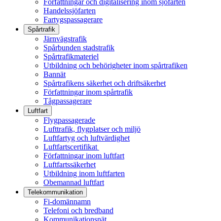
Författningar och digitalisering inom sjöfarten
Handelssjöfarten
Fartygspassagerare
Spårtrafik
Järnvägstrafik
Spårbunden stadstrafik
Spårtrafikmateriel
Utbildning och behörigheter inom spårtrafiken
Bannät
Spårtrafikens säkerhet och driftsäkerhet
Författningar inom spårtrafik
Tågpassagerare
Luftfart
Flygpassagerade
Lufttrafik, flygplatser och miljö
Luftfartyg och luftvärdighet
Luftfartscertifikat
Författningar inom luftfart
Luftfartssäkerhet
Utbildning inom luftfarten
Obemannad luftfart
Telekommunikation
Fi-domännamn
Telefoni och bredband
Kommunikationsnät