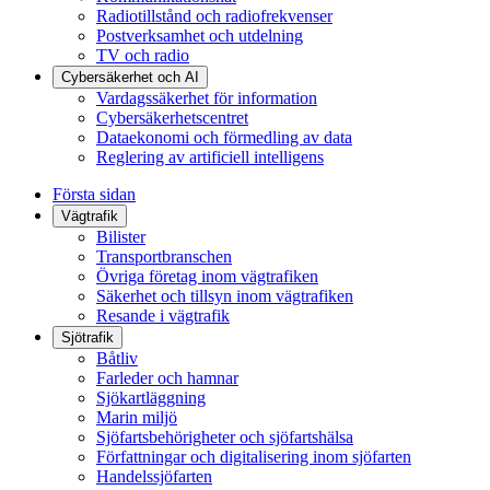
Radiotillstånd och radiofrekvenser
Postverksamhet och utdelning
TV och radio
Cybersäkerhet och AI
Vardagssäkerhet för information
Cybersäkerhetscentret
Dataekonomi och förmedling av data
Reglering av artificiell intelligens
Första sidan
Vägtrafik
Bilister
Transportbranschen
Övriga företag inom vägtrafiken
Säkerhet och tillsyn inom vägtrafiken
Resande i vägtrafik
Sjötrafik
Båtliv
Farleder och hamnar
Sjökartläggning
Marin miljö
Sjöfartsbehörigheter och sjöfartshälsa
Författningar och digitalisering inom sjöfarten
Handelssjöfarten