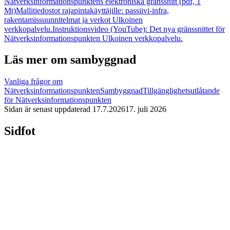
Nätverksinformationspunktens elektroniska gränssnitt (pdf, 1
Mt)
Mallitiedostot rajapintakäyttäjille: passiivi-infra,
rakentamissuunnitelmat ja verkot
Ulkoinen
verkkopalvelu.
Instruktionsvideo (YouTube): Det nya gränssnittet för
Nätverksinformationspunkten
Ulkoinen verkkopalvelu.
Läs mer om sambyggnad
Vanliga frågor om
Nätverksinformationspunkten
Sambyggnad
Tillgänglighetsutlåtande
för Nätverksinformationspunkten
Sidan är senast uppdaterad
17.7.2026
17. juli 2026
Sidfot