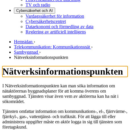
TV och radio
Cybersäkerhet och AI
Vardagssäkerhet för information
Cybersäkerhetscentret
Dataekonomi och förmedling av data
Reglering av artificiell intelligens
Hemsidan
›
Telekommunikation: Kommunikationsnät
›
Sambyggnad
›
Nätverksinformationspunkten
Nätverksinformationspunkten
I Nätverksinformationspunkten kan man söka information om
nätaktörernas byggnadsplaner för att komma överens om
sambyggnad. Tjänsten visar även vem av aktörerna kan ha nät i
sökområdet.
Tjänsten omfattar information om kommunikations-, el-, fjärrvärme-,
fjärrkyl-, gas-, vattentjänst- och trafiknät. För att lägga till eller
administrera uppgifter måste en aktör logga in sig till tjänsten som
företagskund.