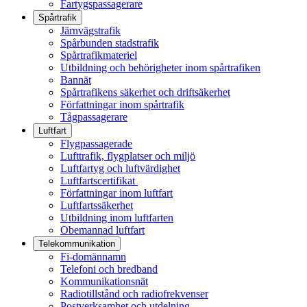
Fartygspassagerare
Spårtrafik
Järnvägstrafik
Spårbunden stadstrafik
Spårtrafikmateriel
Utbildning och behörigheter inom spårtrafiken
Bannät
Spårtrafikens säkerhet och driftsäkerhet
Författningar inom spårtrafik
Tågpassagerare
Luftfart
Flygpassagerade
Lufttrafik, flygplatser och miljö
Luftfartyg och luftvärdighet
Luftfartscertifikat
Författningar inom luftfart
Luftfartssäkerhet
Utbildning inom luftfarten
Obemannad luftfart
Telekommunikation
Fi-domännamn
Telefoni och bredband
Kommunikationsnät
Radiotillstånd och radiofrekvenser
Postverksamhet och utdelning