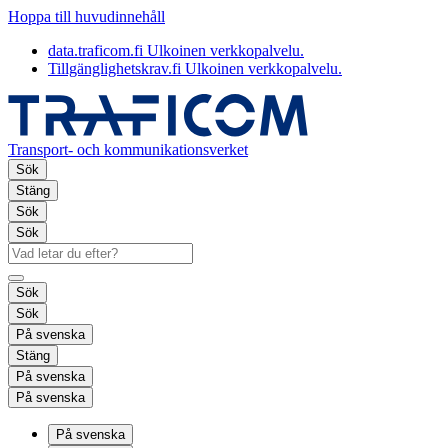
Hoppa till huvudinnehåll
data.traficom.fi
Ulkoinen verkkopalvelu.
Tillgänglighetskrav.fi
Ulkoinen verkkopalvelu.
Transport- och kommunikationsverket
Sök
Stäng
Sök
Sök
Sök
Sök
På svenska
Stäng
På svenska
På svenska
På svenska