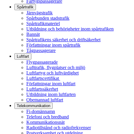
Fartygspassagerare
Spårtrafik
Järnvägstrafik
Spårbunden stadstrafik
Spårtrafikmateriel
Utbildning och behörigheter inom spårtrafiken
Bannät
Spårtrafikens säkerhet och driftsäkerhet
Författningar inom spårtrafik
Tågpassagerare
Luftfart
Flygpassagerade
Lufttrafik, flygplatser och miljö
Luftfartyg och luftvärdighet
Luftfartscertifikat
Författningar inom luftfart
Luftfartssäkerhet
Utbildning inom luftfarten
Obemannad luftfart
Telekommunikation
Fi-domännamn
Telefoni och bredband
Kommunikationsnät
Radiotillstånd och radiofrekvenser
Postverksamhet och utdelning