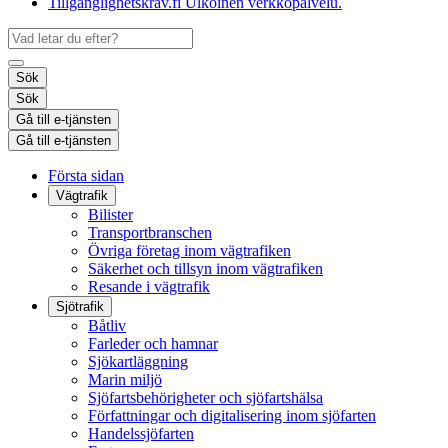
Tillgänglighetskrav.fi
Ulkoinen verkkopalvelu.
Sök
Sök
Gå till e-tjänsten
Gå till e-tjänsten
Första sidan
Vägtrafik
Bilister
Transportbranschen
Övriga företag inom vägtrafiken
Säkerhet och tillsyn inom vägtrafiken
Resande i vägtrafik
Sjötrafik
Båtliv
Farleder och hamnar
Sjökartläggning
Marin miljö
Sjöfartsbehörigheter och sjöfartshälsa
Författningar och digitalisering inom sjöfarten
Handelssjöfarten