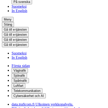
På svenska
Suomeksi
In English
Meny
Stäng
Gå till e-tjänsten
Gå till e-tjänsten
Gå till e-tjänsten
Gå till e-tjänsten
Suomeksi
In English
Första sidan
Vägtrafik
Sjötrafik
Spårtrafik
Luftfart
Telekommunikation
Cybersäkerhet och AI
data.traficom.fi
Ulkoinen verkkopalvelu.