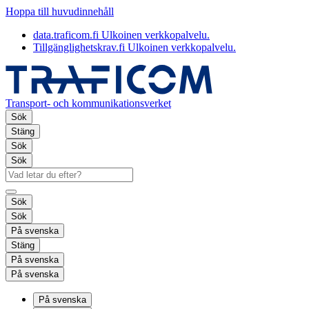
Hoppa till huvudinnehåll
data.traficom.fi
Ulkoinen verkkopalvelu.
Tillgänglighetskrav.fi
Ulkoinen verkkopalvelu.
Transport- och kommunikationsverket
Sök
Stäng
Sök
Sök
Sök
Sök
På svenska
Stäng
På svenska
På svenska
På svenska