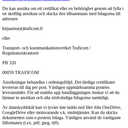
Du kan ansöka om ett certifikat eller en behörighet genom att fylla i
en skriftlig ansökan och skicka den tillsammans med bilagorna till
adressen
kirjaamo(at)traficom.fi
eller
Transport- och kommunikationsverket Traficom /
Registratorskontoret
PB 320
00059 TRAFICOM
Ansökningar behandlas i ordningsföljd. Det färdiga certifikatet
levereras till dig per post. Vänligen uppmärksamma postens
leveranstider. För att snabba upp handläggningen önskar vi att du
lämnar in ansökan och alla nödvändiga bilagorna samtidigt.
Av dataskyddskäl kan vi tyvärr inte ladda ned filer från OneDrive,
GoogleDrive eller motsvarande s.k. molntjänster. Kan du skicka
dokumenten som e-postens bilaga. Vänligen använd de vanligaste
filformaten (t.ex. pdf, jpeg, tiff).