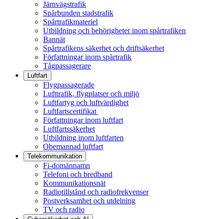
Järnvägstrafik
Spårbunden stadstrafik
Spårtrafikmateriel
Utbildning och behörigheter inom spårtrafiken
Bannät
Spårtrafikens säkerhet och driftsäkerhet
Författningar inom spårtrafik
Tågpassagerare
Luftfart
Flygpassagerade
Lufttrafik, flygplatser och miljö
Luftfartyg och luftvärdighet
Luftfartscertifikat
Författningar inom luftfart
Luftfartssäkerhet
Utbildning inom luftfarten
Obemannad luftfart
Telekommunikation
Fi-domännamn
Telefoni och bredband
Kommunikationsnät
Radiotillstånd och radiofrekvenser
Postverksamhet och utdelning
TV och radio