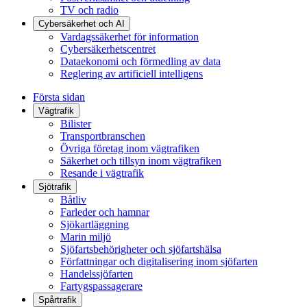
TV och radio
Cybersäkerhet och AI
Vardagssäkerhet för information
Cybersäkerhetscentret
Dataekonomi och förmedling av data
Reglering av artificiell intelligens
Första sidan
Vägtrafik
Bilister
Transportbranschen
Övriga företag inom vägtrafiken
Säkerhet och tillsyn inom vägtrafiken
Resande i vägtrafik
Sjötrafik
Båtliv
Farleder och hamnar
Sjökartläggning
Marin miljö
Sjöfartsbehörigheter och sjöfartshälsa
Författningar och digitalisering inom sjöfarten
Handelssjöfarten
Fartygspassagerare
Spårtrafik