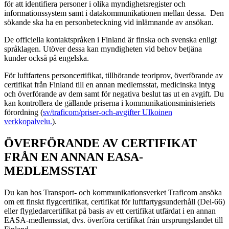
för att identifiera personer i olika myndighetsregister och
informationssystem samt i datakommunikationen mellan dessa. Den
sökande ska ha en personbeteckning vid inlämnande av ansökan.
De officiella kontaktspråken i Finland är finska och svenska enligt
språklagen. Utöver dessa kan myndigheten vid behov betjäna
kunder också på engelska.
För luftfartens personcertifikat, tillhörande teoriprov, överförande av
certifikat från Finland till en annan medlemsstat, medicinska intyg
och överförande av dem samt för negativa beslut tas ut en avgift. Du
kan kontrollera de gällande priserna i kommunikationsministeriets
förordning (
sv/traficom/priser-och-avgifter
Ulkoinen
verkkopalvelu.
).
ÖVERFÖRANDE AV CERTIFIKAT
FRÅN EN ANNAN EASA-
MEDLEMSSTAT
Du kan hos Transport- och kommunikationsverket Traficom ansöka
om ett finskt flygcertifikat, certifikat för luftfartygsunderhåll (Del-66)
eller flygledarcertifikat på basis av ett certifikat utfärdat i en annan
EASA-medlemsstat, dvs. överföra certifikat från ursprungslandet till