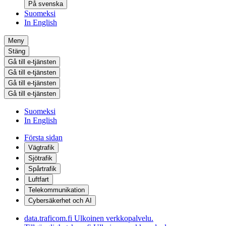
På svenska
Suomeksi
In English
Meny
Stäng
Gå till e-tjänsten
Gå till e-tjänsten
Gå till e-tjänsten
Gå till e-tjänsten
Suomeksi
In English
Första sidan
Vägtrafik
Sjötrafik
Spårtrafik
Luftfart
Telekommunikation
Cybersäkerhet och AI
data.traficom.fi
Ulkoinen verkkopalvelu.