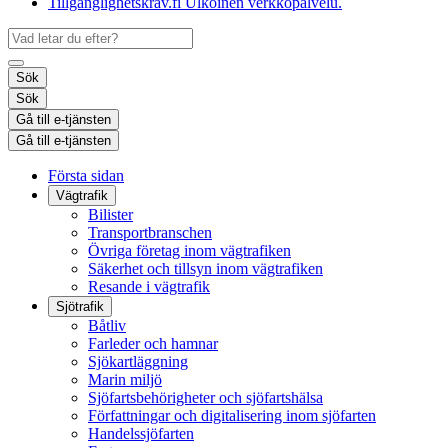
Tillgänglighetskrav.fi
Ulkoinen verkkopalvelu.
Sök
Sök
Gå till e-tjänsten
Gå till e-tjänsten
Första sidan
Vägtrafik
Bilister
Transportbranschen
Övriga företag inom vägtrafiken
Säkerhet och tillsyn inom vägtrafiken
Resande i vägtrafik
Sjötrafik
Båtliv
Farleder och hamnar
Sjökartläggning
Marin miljö
Sjöfartsbehörigheter och sjöfartshälsa
Författningar och digitalisering inom sjöfarten
Handelssjöfarten