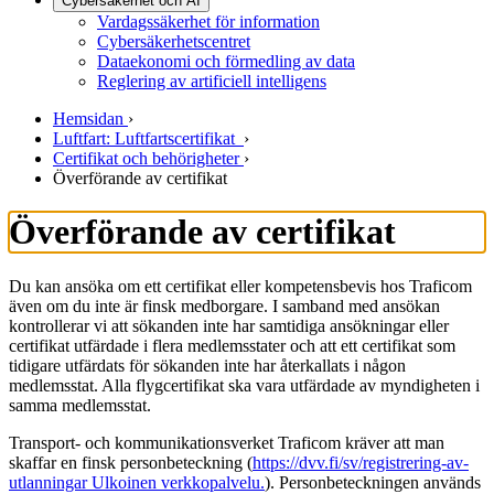
Cybersäkerhet och AI
Vardagssäkerhet för information
Cybersäkerhetscentret
Dataekonomi och förmedling av data
Reglering av artificiell intelligens
Hemsidan
›
Luftfart: Luftfartscertifikat
›
Certifikat och behörigheter
›
Överförande av certifikat
Överförande av certifikat
Du kan ansöka om ett certifikat eller kompetensbevis hos Traficom
även om du inte är finsk medborgare. I samband med ansökan
kontrollerar vi att sökanden inte har samtidiga ansökningar eller
certifikat utfärdade i flera medlemsstater och att ett certifikat som
tidigare utfärdats för sökanden inte har återkallats i någon
medlemsstat. Alla flygcertifikat ska vara utfärdade av myndigheten i
samma medlemsstat.
Transport- och kommunikationsverket Traficom kräver att man
skaffar en finsk personbeteckning (
https://dvv.fi/sv/registrering-av-
utlanningar
Ulkoinen verkkopalvelu.
). Personbeteckningen används