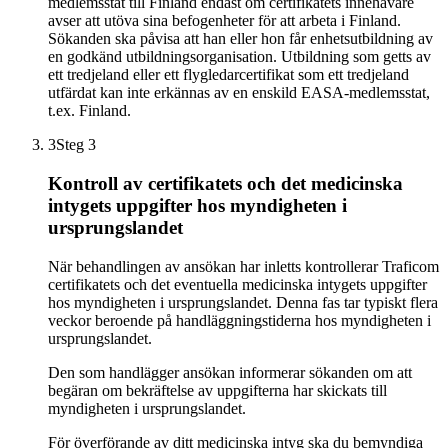
medlemsstat till Finland endast om certifikatets innehavare
avser att utöva sina befogenheter för att arbeta i Finland.
Sökanden ska påvisa att han eller hon får enhetsutbildning av
en godkänd utbildningsorganisation. Utbildning som getts av
ett tredjeland eller ett flygledarcertifikat som ett tredjeland
utfärdat kan inte erkännas av en enskild EASA-medlemsstat,
t.ex. Finland.
3
Steg 3
Kontroll av certifikatets och det medicinska
intygets uppgifter hos myndigheten i
ursprungslandet
När behandlingen av ansökan har inletts kontrollerar Traficom
certifikatets och det eventuella medicinska intygets uppgifter
hos myndigheten i ursprungslandet. Denna fas tar typiskt flera
veckor beroende på handläggningstiderna hos myndigheten i
ursprungslandet.
Den som handlägger ansökan informerar sökanden om att
begäran om bekräftelse av uppgifterna har skickats till
myndigheten i ursprungslandet.
För överförande av ditt medicinska intyg ska du bemyndiga