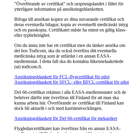
”Överförande av certifikat” och ursprungslandet i fältet för
ytterligare information på ansökningsblanketten.
Bifoga till ansökan kopior av dina nuvarande certifikat och
deras eventuella bilagor, kopia av eventuellt medicinskt intyg
och en passkopia. Certifikatet måste ha minst en giltig klass-
eller typbehörighet.
Om du ännu inte har ett certifikat men du tänker ansöka om
det hos Traficom, ska du också överföra ditt eventuella
medicinska intyg som är utfärdat i en annan EASA-
medlemsstat. I detta fall ska du kontakta liikennelaaketiede
(at) traficom.fi.
Ansökningsblankett för FCL-flygcertifikat för pilot
Ansökningsblankett för SFCL- eller BFCL-certifikat för pilot
Del 66-certifikat erkänns i alla EASA-medlemsstater och de
behöver därför inte överföras till Finland för att man ska
kunna arbeta här. Överförande av certifikat till Finland kan
dock bli aktuellt i och med karriärutvecklingen.
Ansökningsblankett för Del 66-certifikat för mekaniker
Flygledarcertifikatet kan överföras från en annan EASA-