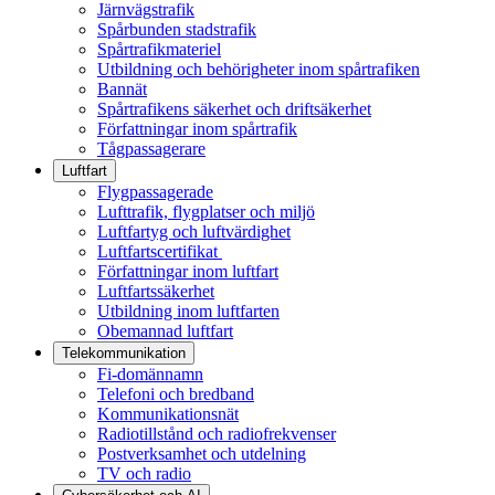
Järnvägstrafik
Spårbunden stadstrafik
Spårtrafikmateriel
Utbildning och behörigheter inom spårtrafiken
Bannät
Spårtrafikens säkerhet och driftsäkerhet
Författningar inom spårtrafik
Tågpassagerare
Luftfart
Flygpassagerade
Lufttrafik, flygplatser och miljö
Luftfartyg och luftvärdighet
Luftfartscertifikat
Författningar inom luftfart
Luftfartssäkerhet
Utbildning inom luftfarten
Obemannad luftfart
Telekommunikation
Fi-domännamn
Telefoni och bredband
Kommunikationsnät
Radiotillstånd och radiofrekvenser
Postverksamhet och utdelning
TV och radio