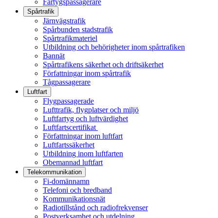
Fartygspassagerare
Spårtrafik
Järnvägstrafik
Spårbunden stadstrafik
Spårtrafikmateriel
Utbildning och behörigheter inom spårtrafiken
Bannät
Spårtrafikens säkerhet och driftsäkerhet
Författningar inom spårtrafik
Tågpassagerare
Luftfart
Flygpassagerade
Lufttrafik, flygplatser och miljö
Luftfartyg och luftvärdighet
Luftfartscertifikat
Författningar inom luftfart
Luftfartssäkerhet
Utbildning inom luftfarten
Obemannad luftfart
Telekommunikation
Fi-domännamn
Telefoni och bredband
Kommunikationsnät
Radiotillstånd och radiofrekvenser
Postverksamhet och utdelning