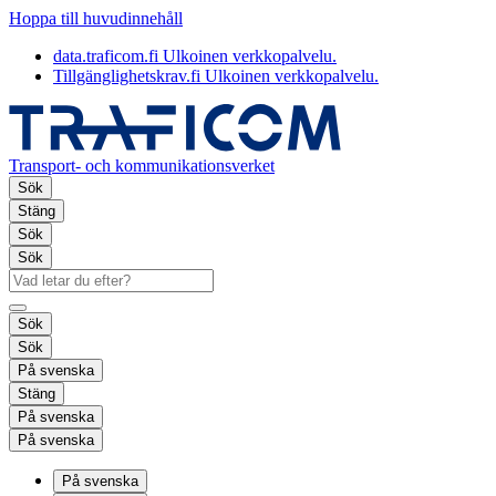
Hoppa till huvudinnehåll
data.traficom.fi
Ulkoinen verkkopalvelu.
Tillgänglighetskrav.fi
Ulkoinen verkkopalvelu.
Transport- och kommunikationsverket
Sök
Stäng
Sök
Sök
Sök
Sök
På svenska
Stäng
På svenska
På svenska
På svenska