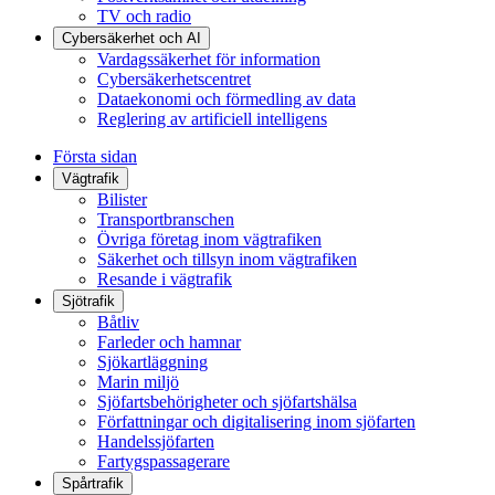
TV och radio
Cybersäkerhet och AI
Vardagssäkerhet för information
Cybersäkerhetscentret
Dataekonomi och förmedling av data
Reglering av artificiell intelligens
Första sidan
Vägtrafik
Bilister
Transportbranschen
Övriga företag inom vägtrafiken
Säkerhet och tillsyn inom vägtrafiken
Resande i vägtrafik
Sjötrafik
Båtliv
Farleder och hamnar
Sjökartläggning
Marin miljö
Sjöfartsbehörigheter och sjöfartshälsa
Författningar och digitalisering inom sjöfarten
Handelssjöfarten
Fartygspassagerare
Spårtrafik