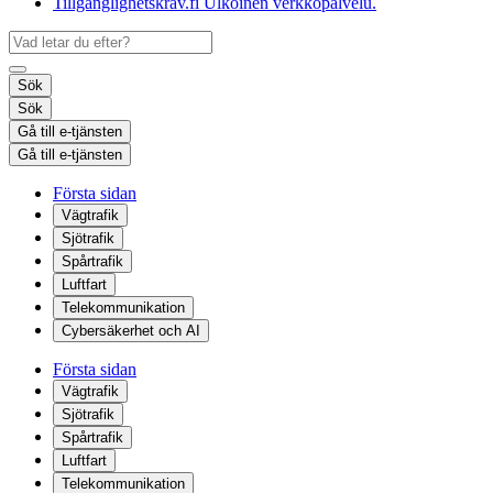
Tillgänglighetskrav.fi
Ulkoinen verkkopalvelu.
Sök
Sök
Gå till e-tjänsten
Gå till e-tjänsten
Första sidan
Vägtrafik
Sjötrafik
Spårtrafik
Luftfart
Telekommunikation
Cybersäkerhet och AI
Första sidan
Vägtrafik
Sjötrafik
Spårtrafik
Luftfart
Telekommunikation