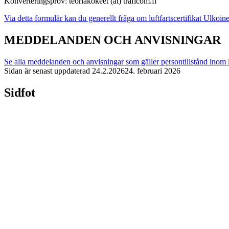
Konverteringsprov: teoriakokeet (at) traficom.fi
Via detta formulär kan du generellt fråga om luftfartscertifikat
Ulkoine
MEDDELANDEN OCH ANVISNINGAR
Se alla meddelanden och anvisningar som gäller persontillstånd inom l
Sidan är senast uppdaterad
24.2.2026
24. februari 2026
Sidfot