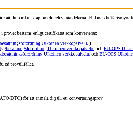
sätter att du har kunskap om de relevanta delarna. Finlands luftfartsmynd
 provet bestäms enligt certifikatet som konverteras:
besättningsförordning
Ulkoinen verkkopalvelu.
)
flygbesättningsförordning
Ulkoinen verkkopalvelu.
och
EU-OPS
Ulkoi
ygbesättningsförordning
Ulkoinen verkkopalvelu.
och
EU-OPS
Ulkoine
 på provtillfället.
TO/DTO) för att anmäla dig till ett konverteringsprov.