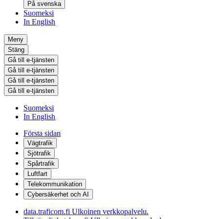
På svenska
Suomeksi
In English
Meny
Stäng
Gå till e-tjänsten
Gå till e-tjänsten
Gå till e-tjänsten
Gå till e-tjänsten
Suomeksi
In English
Första sidan
Vägtrafik
Sjötrafik
Spårtrafik
Luftfart
Telekommunikation
Cybersäkerhet och AI
data.traficom.fi
Ulkoinen verkkopalvelu.