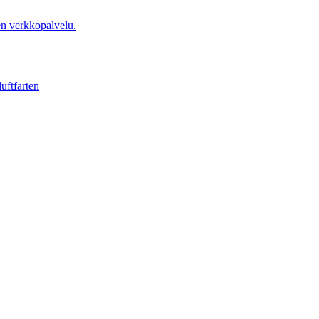
n verkkopalvelu.
uftfarten