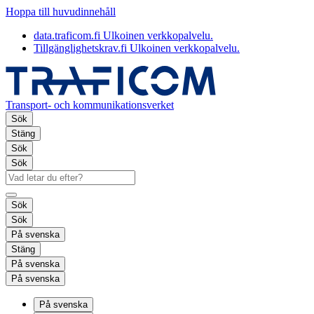
Hoppa till huvudinnehåll
data.traficom.fi
Ulkoinen verkkopalvelu.
Tillgänglighetskrav.fi
Ulkoinen verkkopalvelu.
Transport- och kommunikationsverket
Sök
Stäng
Sök
Sök
Sök
Sök
På svenska
Stäng
På svenska
På svenska
På svenska