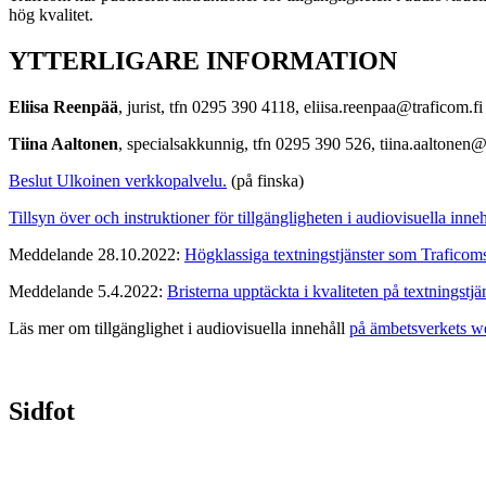
hög kvalitet.
YTTERLIGARE INFORMATION
Eliisa Reenpää
, jurist, tfn 0295 390 4118, eliisa.reenpaa@traficom.fi 
Tiina Aaltonen
, specialsakkunnig, tfn 0295 390 526, tiina.aaltonen@t
Beslut
Ulkoinen verkkopalvelu.
(på finska)
Tillsyn över och instruktioner för tillgängligheten i audiovisuella inneh
Meddelande 28.10.2022:
Högklassiga textningstjänster som Traficom
Meddelande 5.4.2022:
Bristerna upptäckta i kvaliteten på textningstjä
Läs mer om tillgänglighet i audiovisuella innehåll
på ämbetsverkets w
Sidfot