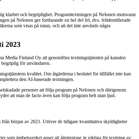
klig klarhet och begriplighet. Programtextningen på Nelonen motsvarar
ingen på Nelonen ger fortfarande en hel del fel, dvs. felidentifierade
plikerna som visas på rutan, och att det inte används några
ti 2023
oma Media Finland Oy att genomföra textningstjänsten på kanalen
ch begriplig för användaren.
stjänstens kvalitet. Om åtgärderna i beslutet för tillfället inte kan
omplettera den AI-baserade textningen.
hörselskadade personer att följa program på Nelonen och därigenom
yder att man de facto även kan följa program helt utan ljud.
rån början av 2021. Utöver de tidigare kvantitativa skyldigheter
rier som ämbetsverket anser att åtminstone är viktiga för textning av