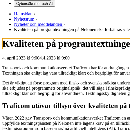
Cybersäkerhet och AI
Hemsidan
›
Nyhetsrum
›
Nyheter och meddelanden
›
Kvaliteten på programtextningen på Nelonen ska förbättras ytte
Kvaliteten på programtextningen
4. april 2023 kl 9:00
4.4.2023
kl
9:00
Transport- och kommunikationsverket Traficom har för andra gången g
Textningen ska enligt lag vara tillräckligt klart och begripligt för anv
Det är viktigt att förse program med finsk- och svenskspråkiga underte
ska erbjudas på programmets originalspråk, det vill säga i finskspråki
tillräckligt klar och begriplig för användaren. Textningsskyldighet
Traficom utövar tillsyn över kvaliteten på
Våren 2022 gav Transport- och kommunikationsverket Traficom en anmä
uppfyllde textningstjänsten på Nelonen inte lagens krav på en tillräc
textningsprogram som baserar sig på artificiell intelligens (AI). Tra