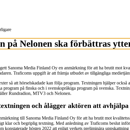
rligare
 på Nelonen ska förbättras ytter
ett Sanoma Media Finland Oy en anmärkning för att ha brutit mot kvali
ändaren. Traficoms uppgift är att främja utbudet av tillgängliga medietjän
xter så att hörselskadade kan följa program. Textningen hjälper också a
ga program på finska och i svenskspråkiga program på svenska. Textnings
en gäller Rundradion, MTV3 och Nelonen.
 textningen och ålägger aktören att avhjälpa
rkning till Sanoma Media Finland Oy för att ha brutit mot kvalitetssk
kligt klar och begriplig textning. Med anledning av Traficoms beslut i
ficom konstaterade hösten 2022 att enligt verkets preliminära uppskatt