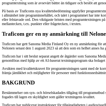
programtextning som är avsevärt bättre än tidigare och beslöt att ge
På basis av Traficoms nya kvalitetsbedömning uppfyller programtextni
i allmänhet inte programinnehållet, och talet i programmet har inte konc
eller felstavade ord. Den viktigaste bristen med programtextningen på N
mellantecken, t.ex. punkter eller frågetecken, i texten.
Traficom ger en ny anmärkning till Nelonen
Traficom har gett Sanoma Media Finland Oy en ny anmärkning för att h
Nelonen senast den 1 augusti 2023 så att den som en helhet anses ha gen
Traficom har i sitt beslut separat angett de åtgärder som Sanoma Media 
genomföras med hjälp av ett AI-baserat textningsprogram ska bolaget 
Avsikten med kvalitetskravet för programtextningen samt med de korrig
främja jämlikhet och möjligheter för personer med funktionsnedsättnin
BAKGRUND
Bestämmelser om syn- och hörselskadades tillgång till programutbud s
fogades till lagen en skyldighet som gäller textningens kvalitet.
Traficom har publicerat instruktioner för tillgängligheten i audiovisue