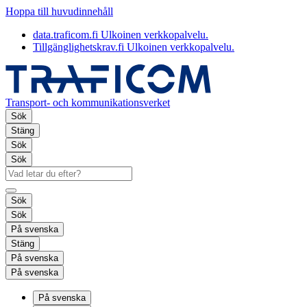
Hoppa till huvudinnehåll
data.traficom.fi
Ulkoinen verkkopalvelu.
Tillgänglighetskrav.fi
Ulkoinen verkkopalvelu.
Transport- och kommunikationsverket
Sök
Stäng
Sök
Sök
Sök
Sök
På svenska
Stäng
På svenska
På svenska
På svenska