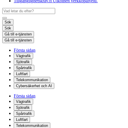
Tillgänglighetskrav.fi
Ulkoinen verkkopalvelu.
Sök
Sök
Gå till e-tjänsten
Gå till e-tjänsten
Första sidan
Vägtrafik
Sjötrafik
Spårtrafik
Luftfart
Telekommunikation
Cybersäkerhet och AI
Första sidan
Vägtrafik
Sjötrafik
Spårtrafik
Luftfart
Telekommunikation