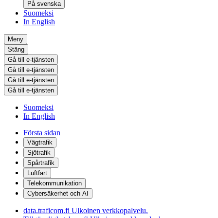
På svenska
Suomeksi
In English
Meny
Stäng
Gå till e-tjänsten
Gå till e-tjänsten
Gå till e-tjänsten
Gå till e-tjänsten
Suomeksi
In English
Första sidan
Vägtrafik
Sjötrafik
Spårtrafik
Luftfart
Telekommunikation
Cybersäkerhet och AI
data.traficom.fi
Ulkoinen verkkopalvelu.