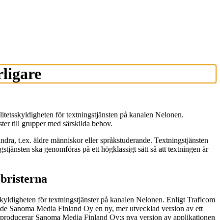
ligare
tetsskyldigheten för textningstjänsten på kanalen Nelonen.
ster till grupper med särskilda behov.
ndra, t.ex. äldre människor eller språkstuderande. Textningstjänsten
tjänsten ska genomföras på ett högklassigt sätt så att textningen är
 bristerna
yldigheten för textningstjänster på kanalen Nelonen. Enligt Traficom
nförde Sanoma Media Finland Oy en ny, mer utvecklad version av ett
ning producerar Sanoma Media Finland Oy:s nya version av applikationen