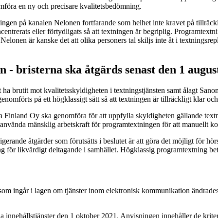
nomföra en ny och precisare kvalitetsbedömning.
ngen på kanalen Nelonen fortfarande som helhet inte kravet på tillräc
entrerats eller förtydligats så att textningen är begriplig. Programtextn
elonen är kanske det att olika personers tal skiljs inte åt i textningsre
 - bristerna ska åtgärds senast den 1 augus
a brutit mot kvalitetsskyldigheten i textningstjänsten samt ålagt San
omförts på ett högklassigt sätt så att textningen är tillräckligt klar o
Finland Oy ska genomföra för att uppfylla skyldigheten gällande textning
använda mänsklig arbetskraft för programtextningen för att manuellt k
erande åtgärder som förutsätts i beslutet är att göra det möjligt för 
g för likvärdigt deltagande i samhället. Högklassig programtextning bet
om ingår i lagen om tjänster inom elektronisk kommunikation ändrades f
lla innehållstjänster den 1 oktober 2021. Anvisningen innehåller de krite