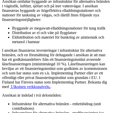
Ansökan omfattar byggande av infrastruktur för alternativa bränslen
i vägtrafik, luftfart, sjöfart och på inre vattenvägar. I ansökan
finansieras byggande av högeffektiva elladdningsstationer och
stationer för tankning av vätgas, och därtill finns följande nya
finansieringsmöjligheter:
Byggande av megawatt-elladdningsstationer för tung trafik
Distribution av el och väte på flygplatser
Eldistribution och materiel för bunkring av ammoniak och
metanol i hamnar
I ansökan finansieras investeringar i infrastruktur för alternativa
bränslen, och en förutsättning för deltagande i ansökan är att man
har ett godkännandebrev från ett finansieringsinstitut avseende
lånefinansieringen (minimimängd 10 %). Lånefinansieringen kan
beviljas av ett finansieringsinstitut som godkänts av kommissionen
och som har status som en s.k. Implementing Partner eller av ett
offentligt eller privat finansieringsinstitut som grundats i EU. I
Finland har Finvera status som Implementing Partner. Bekanta dig
med
Ulkoinen verkkopalvelu.
.
Ansökan är indelad i två delområden:
Infrastruktur för alternativa bränslen - enhetsbidrag (unit
contributions)
Infrastruktur för alternativa bränslen - medfinansiering (co-