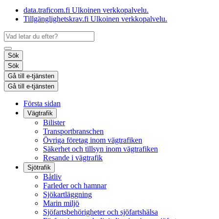
data.traficom.fi
Ulkoinen verkkopalvelu.
Tillgänglighetskrav.fi
Ulkoinen verkkopalvelu.
Sök
Sök
Gå till e-tjänsten
Gå till e-tjänsten
Första sidan
Vägtrafik
Bilister
Transportbranschen
Övriga företag inom vägtrafiken
Säkerhet och tillsyn inom vägtrafiken
Resande i vägtrafik
Sjötrafik
Båtliv
Farleder och hamnar
Sjökartläggning
Marin miljö
Sjöfartsbehörigheter och sjöfartshälsa