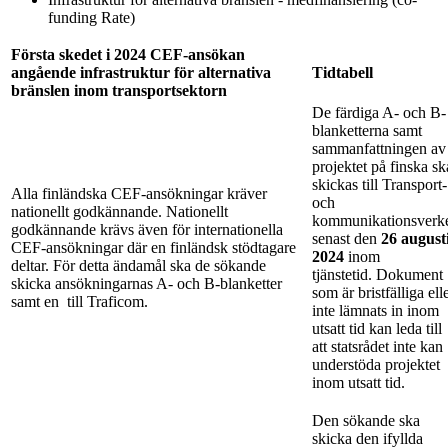
funding Rate)
Första skedet i 2024 CEF-ansökan
angående infrastruktur för alternativa
Tidtabell
bränslen inom transportsektorn
De färdiga A- och B-
blanketterna samt
sammanfattningen av
projektet på finska sk
skickas till Transport-
Alla finländska CEF-ansökningar kräver
och
nationellt godkännande. Nationellt
kommunikationsverk
godkännande krävs även för internationella
senast den
26 august
CEF-ansökningar där en finländsk stödtagare
2024
inom
deltar. För detta ändamål ska de sökande
tjänstetid. Dokument
skicka ansökningarnas A- och B-blanketter
som är bristfälliga ell
samt en
till Traficom.
inte lämnats in inom
utsatt tid kan leda till
att statsrådet inte kan
understöda projektet
inom utsatt tid.
Den sökande ska
skicka den ifyllda