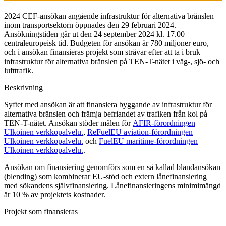
2024 CEF-ansökan angående infrastruktur för alternativa bränslen
inom transportsektorn öppnades den 29 februari 2024.
Ansökningstiden går ut den 24 september 2024 kl. 17.00
centraleuropeisk tid. Budgeten för ansökan är 780 miljoner euro,
och i ansökan finansieras projekt som strävar efter att ta i bruk
infrastruktur för alternativa bränslen på TEN-T-nätet i väg-, sjö- och
lufttrafik.
Beskrivning
Syftet med ansökan är att finansiera byggande av infrastruktur för
alternativa bränslen och främja befriandet av trafiken från kol på
TEN-T-nätet. Ansökan stöder målen för
AFIR-förordningen
Ulkoinen verkkopalvelu.
,
ReFuelEU aviation-förordningen
Ulkoinen verkkopalvelu.
och
FuelEU maritime-förordningen
Ulkoinen verkkopalvelu.
.
Ansökan om finansiering genomförs som en så kallad blandansökan
(blending) som kombinerar EU-stöd och extern lånefinansiering
med sökandens självfinansiering. Lånefinansieringens minimimängd
är 10 % av projektets kostnader.
Projekt som finansieras