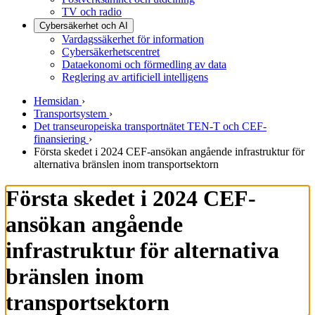
TV och radio
Cybersäkerhet och AI
Vardagssäkerhet för information
Cybersäkerhetscentret
Dataekonomi och förmedling av data
Reglering av artificiell intelligens
Hemsidan
›
Transportsystem
›
Det transeuropeiska transportnätet TEN-T och CEF-
finansiering
›
Första skedet i 2024 CEF-ansökan angående infrastruktur för
alternativa bränslen inom transportsektorn
Första skedet i 2024 CEF-
ansökan angående
infrastruktur för alternativa
bränslen inom
transportsektorn