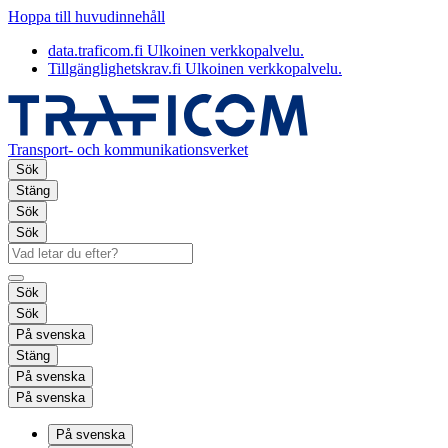
Hoppa till huvudinnehåll
data.traficom.fi
Ulkoinen verkkopalvelu.
Tillgänglighetskrav.fi
Ulkoinen verkkopalvelu.
Transport- och kommunikationsverket
Sök
Stäng
Sök
Sök
Sök
Sök
På svenska
Stäng
På svenska
På svenska
På svenska