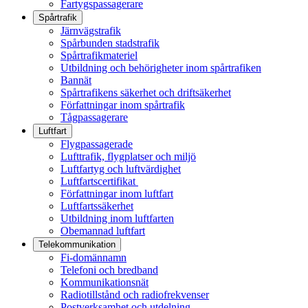
Fartygspassagerare
Spårtrafik
Järnvägstrafik
Spårbunden stadstrafik
Spårtrafikmateriel
Utbildning och behörigheter inom spårtrafiken
Bannät
Spårtrafikens säkerhet och driftsäkerhet
Författningar inom spårtrafik
Tågpassagerare
Luftfart
Flygpassagerade
Lufttrafik, flygplatser och miljö
Luftfartyg och luftvärdighet
Luftfartscertifikat
Författningar inom luftfart
Luftfartssäkerhet
Utbildning inom luftfarten
Obemannad luftfart
Telekommunikation
Fi-domännamn
Telefoni och bredband
Kommunikationsnät
Radiotillstånd och radiofrekvenser
Postverksamhet och utdelning