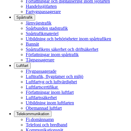
Författningar och digitalisering inom sjöfarten
Handelssjöfarten
Fartygspassagerare
Spårtrafik
Järnvägstrafik
Spårbunden stadstrafik
Spårtrafikmateriel
Utbildning och behörigheter inom spårtrafiken
Bannät
Spårtrafikens säkerhet och driftsäkerhet
Författningar inom spårtrafik
Tågpassagerare
Luftfart
Flygpassagerade
Lufttrafik, flygplatser och miljö
Luftfartyg och luftvärdighet
Luftfartscertifikat
Författningar inom luftfart
Luftfartssäkerhet
Utbildning inom luftfarten
Obemannad luftfart
Telekommunikation
Fi-domännamn
Telefoni och bredband
Kommunikationsnät