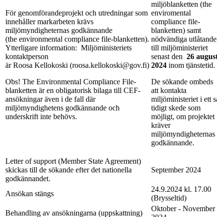
miljöblanketten (the
För genomförandeprojekt och utredningar som
enviromental
innehåller markarbeten krävs
compliance file-
miljömyndigheternas godkännande
blanketten) samt
(the environmental compliance file-blanketten).
nödvändiga utlåtand
Ytterligare information:
Miljöministeriets
till miljöministeriet
kontaktperson
senast den
26 august
är Roosa Kellokoski (roosa.kellokoski@gov.fi)
2024
inom tjänstetid.
Obs! The Environmental Compliance File-
De sökande ombeds
blanketten är en obligatorisk bilaga till CEF-
att kontakta
ansökningar även i de fall där
miljöministeriet i ett s
miljömyndighetens godkännande och
tidigt skede som
underskrift inte behövs.
möjligt, om projektet
kräver
miljömyndigheternas
godkännande.
Letter of support (Member State Agreement)
skickas till de sökande efter det nationella
September 2024
godkännandet.
24.9.2024 kl. 17.00
Ansökan stängs
(Brysseltid)
Oktober - November
Behandling av ansökningarna (uppskattning)