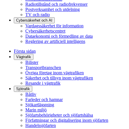
Radiotillstånd och radiofrekvenser
Postverksamhet och utdelning
TV och radio
Cybersäkerhet och AI
Vardagssäkerhet för information
Cybersäkerhetscentret
Dataekonomi och förmedling av data
Reglering av artificiell intelligens
Första sidan
Vägtrafik
Bilister
Transportbranschen
Övriga företag inom vägtrafiken
Säkerhet och tillsyn inom vägtrafiken
Resande i vägtrafik
Sjötrafik
Båtliv
Farleder och hamnar
Sjökartläggning
Marin miljö
Sjöfartsbehörigheter och sjöfartshälsa
Författningar och digitalisering inom sjöfarten
Handelssjöfarten