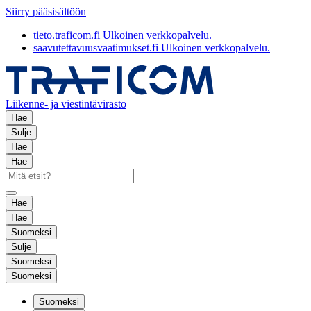
Siirry pääsisältöön
tieto.traficom.fi
Ulkoinen verkkopalvelu.
saavutettavuusvaatimukset.fi
Ulkoinen verkkopalvelu.
Liikenne- ja viestintävirasto
Hae
Sulje
Hae
Hae
Hae
Hae
Suomeksi
Sulje
Suomeksi
Suomeksi
Suomeksi