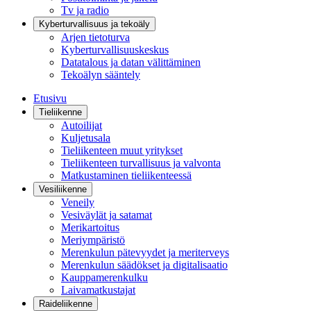
Tv ja radio
Kyberturvallisuus ja tekoäly
Arjen tietoturva
Kyberturvallisuuskeskus
Datatalous ja datan välittäminen
Tekoälyn sääntely
Etusivu
Tieliikenne
Autoilijat
Kuljetusala
Tieliikenteen muut yritykset
Tieliikenteen turvallisuus ja valvonta
Matkustaminen tieliikenteessä
Vesiliikenne
Veneily
Vesiväylät ja satamat
Merikartoitus
Meriympäristö
Merenkulun pätevyydet ja meriterveys
Merenkulun säädökset ja digitalisaatio
Kauppamerenkulku
Laivamatkustajat
Raideliikenne