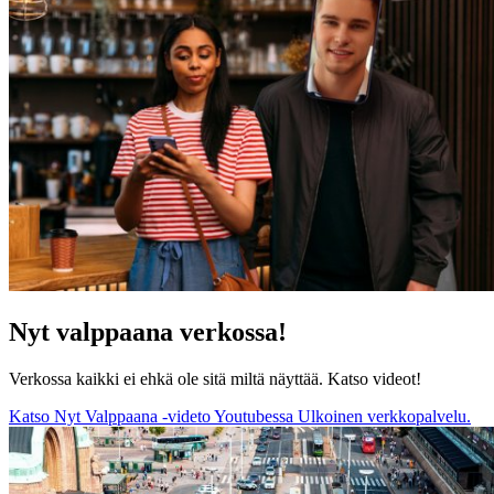
Nyt valppaana verkossa!
Verkossa kaikki ei ehkä ole sitä miltä näyttää. Katso videot!
Katso Nyt Valppaana -videto Youtubessa
Ulkoinen verkkopalvelu.