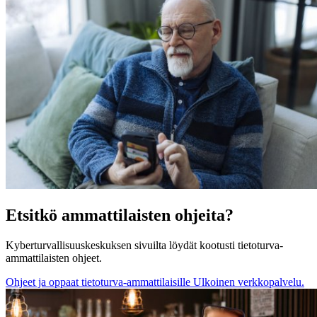
Etsitkö ammattilaisten ohjeita?
Kyberturvallisuuskeskuksen sivuilta löydät kootusti tietoturva-
ammattilaisten ohjeet.
Ohjeet ja oppaat tietoturva-ammattilaisille
Ulkoinen verkkopalvelu.