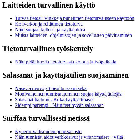
Laitteiden turvallinen käyttö
Turvaa tietosi: Vinkkejä puhelimen tietoturvalliseen käyttöön
Kotiverkon ja reitittimen tietoturva
Näin suojaat laitteesi ja käyttäjätilisi
Muista laitteiden, ohjelmistojen ja sovellusten päivittäminen
Tietoturvallinen työskentely
Näin pidät huolta tietoturvasta kotona ja työpaikalla
Salasanat ja käyttäjätilien suojaaminen
Nasevia neuvoja tiliesi turvaamiseksi
Monivaiheinen tunnistautuminen suojaa käyttäjätilejäsi
Salasanat haltuun - Kuka käyttää tiliäsi?
Pidempi parempi - Näin teet hyvän salasanan
Surffaa turvallisesti netissä
Kyberturvallisuuden perussanasto
Näin tunnistat aidot verkkosivut ja viranomaiset – vältä