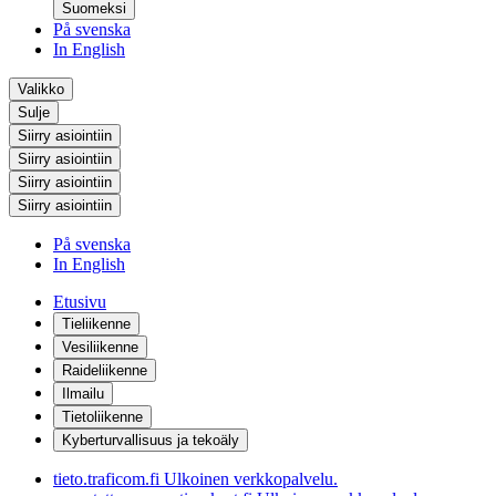
Suomeksi
På svenska
In English
Valikko
Sulje
Siirry asiointiin
Siirry asiointiin
Siirry asiointiin
Siirry asiointiin
På svenska
In English
Etusivu
Tieliikenne
Vesiliikenne
Raideliikenne
Ilmailu
Tietoliikenne
Kyberturvallisuus ja tekoäly
tieto.traficom.fi
Ulkoinen verkkopalvelu.