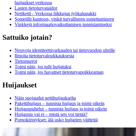
huijaukset verkossa
Lasten tietoturvataidot
Netiketti - Verkossa liikkujan työkalupakki
Sometilit kuntoon, vinkit turvalliseen somettamiseen
Vinkkejä informaatiovaikuttamisen tunnistamiseksi
Sattuiko jotain?
Neuvoja identiteettivarkauden tai tietovuodon uhrille
Ilmoita tietoturvaloukkauksesta
Tietomurrot
Toimi näin, jos tulit huijatuksi
Toimi näin, jos havaitset tietoturvapoikkeaman
Huijaukset
Näin suojaudut nettihuijaukselta
Pakettihuijaus – tunnista huijaus ja toimi oikein
Huijauspuhelut – tunnista huijaus ja toimi oikein
Huijausta vai ei – mistä sen voi tietää?
Pornokiristykset: älä usko huijarien väitteitä