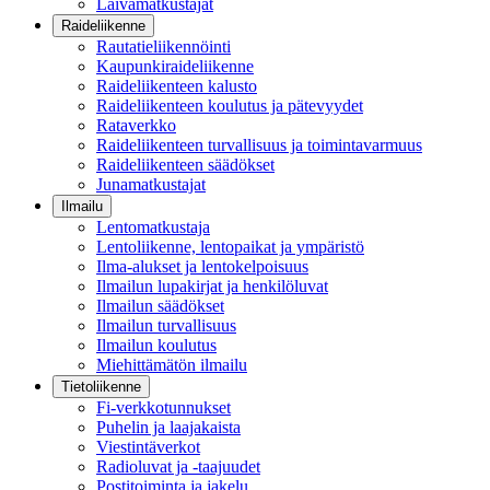
Laivamatkustajat
Raideliikenne
Rautatieliikennöinti
Kaupunkiraideliikenne
Raideliikenteen kalusto
Raideliikenteen koulutus ja pätevyydet
Rataverkko
Raideliikenteen turvallisuus ja toimintavarmuus
Raideliikenteen säädökset
Junamatkustajat
Ilmailu
Lentomatkustaja
Lentoliikenne, lentopaikat ja ympäristö
Ilma-alukset ja lentokelpoisuus
Ilmailun lupakirjat ja henkilöluvat
Ilmailun säädökset
Ilmailun turvallisuus
Ilmailun koulutus
Miehittämätön ilmailu
Tietoliikenne
Fi-verkkotunnukset
Puhelin ja laajakaista
Viestintäverkot
Radioluvat ja -taajuudet
Postitoiminta ja jakelu