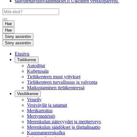
saavutettavuusvaatimukset.fi
Ulkoinen verkkopalvelu.
Hae
Hae
Siirry asiointiin
Siirry asiointiin
Etusivu
Tieliikenne
Autoilijat
Kuljetusala
Tieliikenteen muut yritykset
Tieliikenteen turvallisuus ja valvonta
Matkustaminen tieliikenteessä
Vesiliikenne
Veneily
Vesiväylät ja satamat
Merikartoitus
Meriympäristö
Merenkulun pätevyydet ja meriterveys
Merenkulun säädökset ja digitalisaatio
Kauppamerenkulku