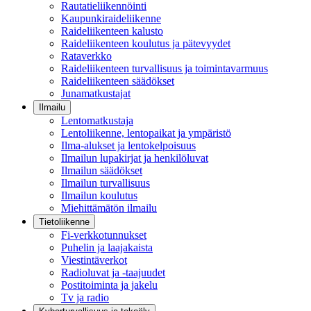
Rautatieliikennöinti
Kaupunkiraideliikenne
Raideliikenteen kalusto
Raideliikenteen koulutus ja pätevyydet
Rataverkko
Raideliikenteen turvallisuus ja toimintavarmuus
Raideliikenteen säädökset
Junamatkustajat
Ilmailu
Lentomatkustaja
Lentoliikenne, lentopaikat ja ympäristö
Ilma-alukset ja lentokelpoisuus
Ilmailun lupakirjat ja henkilöluvat
Ilmailun säädökset
Ilmailun turvallisuus
Ilmailun koulutus
Miehittämätön ilmailu
Tietoliikenne
Fi-verkkotunnukset
Puhelin ja laajakaista
Viestintäverkot
Radioluvat ja -taajuudet
Postitoiminta ja jakelu
Tv ja radio