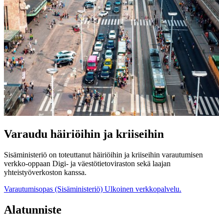
Varaudu häiriöihin ja kriiseihin
Sisäministeriö on toteuttanut häiriöihin ja kriiseihin varautumisen
verkko-oppaan Digi- ja väestötietoviraston sekä laajan
yhteistyöverkoston kanssa.
Varautumisopas (Sisäministeriö)
Ulkoinen verkkopalvelu.
Alatunniste