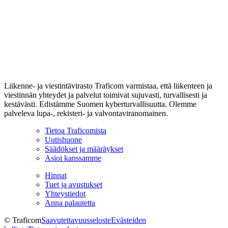
Liikenne- ja viestintävirasto Traficom varmistaa, että liikenteen ja
viestinnän yhteydet ja palvelut toimivat sujuvasti, turvallisesti ja
kestävästi. Edistämme Suomen kyberturvallisuutta. Olemme
palveleva lupa-, rekisteri- ja valvontaviranomainen.
Tietoa Traficomista
Uutishuone
Säädökset ja määräykset
Asioi kanssamme
Hinnat
Tuet ja avustukset
Yhteystiedot
Anna palautetta
© Traficom
Saavutettavuusseloste
Evästeiden