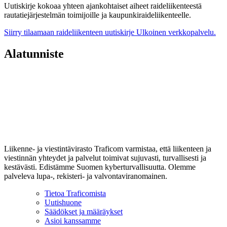
Uutiskirje kokoaa yhteen ajankohtaiset aiheet raideliikenteestä
rautatiejärjestelmän toimijoille ja kaupunkiraideliikenteelle.
Siirry tilaamaan raideliikenteen uutiskirje
Ulkoinen verkkopalvelu.
Alatunniste
Liikenne- ja viestintävirasto Traficom varmistaa, että liikenteen ja
viestinnän yhteydet ja palvelut toimivat sujuvasti, turvallisesti ja
kestävästi. Edistämme Suomen kyberturvallisuutta. Olemme
palveleva lupa-, rekisteri- ja valvontaviranomainen.
Tietoa Traficomista
Uutishuone
Säädökset ja määräykset
Asioi kanssamme