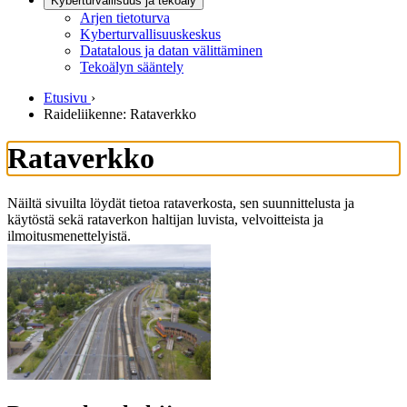
Kyberturvallisuus ja tekoäly
Arjen tietoturva
Kyberturvallisuuskeskus
Datatalous ja datan välittäminen
Tekoälyn sääntely
Etusivu
›
Raideliikenne: Rataverkko
Rataverkko
Näiltä sivuilta löydät tietoa rataverkosta, sen suunnittelusta ja
käytöstä sekä rataverkon haltijan luvista, velvoitteista ja
ilmoitusmenettelyistä.