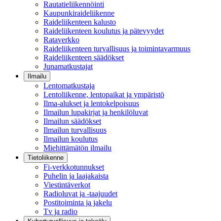
Rautatieliikennöinti
Kaupunkiraideliikenne
Raideliikenteen kalusto
Raideliikenteen koulutus ja pätevyydet
Rataverkko
Raideliikenteen turvallisuus ja toimintavarmuus
Raideliikenteen säädökset
Junamatkustajat
Ilmailu
Lentomatkustaja
Lentoliikenne, lentopaikat ja ympäristö
Ilma-alukset ja lentokelpoisuus
Ilmailun lupakirjat ja henkilöluvat
Ilmailun säädökset
Ilmailun turvallisuus
Ilmailun koulutus
Miehittämätön ilmailu
Tietoliikenne
Fi-verkkotunnukset
Puhelin ja laajakaista
Viestintäverkot
Radioluvat ja -taajuudet
Postitoiminta ja jakelu
Tv ja radio