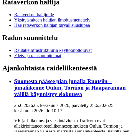
Rataverkon haltija
Rataverkon haltijoille
Yksityisraiteen haltijan ilmoitusmenettely
Hae rataverkon haltijan turvallisuuslupaa
Radan suunnittelu
Rautatieinfrastruktuurin käyttöönottoluvat
Yleis- ja ratasuunnitelmat
Ajankohtaista raideliikenteestä
Suomesta pääsee pian junalla Ruotsiin –
junaliikenne Oulun, Tornion ja Haaparannan
välillä käynnistyy elokuussa
25.6.2026
25. kesäkuuta 2026
, päivitetty
25.6.2026
25.
kesäkuuta 2026
klo
10.17
VR ja Liikenne- ja viestintävirasto Traficom ovat
allekirjoittaneet ostoliikennesopimuksen Oulun, Tornion ja
Haaparannan välisestä matkustajajunaliikenteestä. Päivittäinen