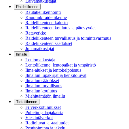
Laivamatkustajat
Raideliikenne
Rautatieliikennöinti
Kaupunkiraideliikenne
Raideliikenteen kalusto
Raideliikenteen koulutus ja pätevyydet
Rataverkko
Raideliikenteen turvallisuus ja toimintavarmuus
Raideliikenteen säädökset
Junamatkustajat
Ilmailu
Lentomatkustaja
Lentoliikenne, lentopaikat ja ympäristö
Ilma-alukset ja lentokelpoisuus
Ilmailun lupakirjat ja henkilöluvat
Ilmailun säädökset
Ilmailun turvallisuus
Ilmailun koulutus
Miehittämätön ilmailu
Tietoliikenne
Fi-verkkotunnukset
Puhelin ja laajakaista
Viestintäverkot
Radioluvat ja -taajuudet
Postitoiminta ja jakelu