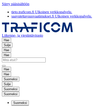
Siirry pääsisältöön
tieto.traficom.fi
Ulkoinen verkkopalvelu.
saavutettavuusvaatimukset.fi
Ulkoinen verkkopalvelu.
Liikenne- ja viestintävirasto
Hae
Sulje
Hae
Hae
Hae
Hae
Suomeksi
Sulje
Suomeksi
Suomeksi
Suomeksi