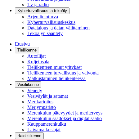
Tv ja radio
Kyberturvallisuus ja tekoäly
Arjen tietoturva
Kyberturvallisuuskeskus
Datatalous ja datan välittäminen
Tekoälyn sääntely
Etusivu
Tieliikenne
Autoilijat
Kuljetusala
Tieliikenteen muut yritykset
Tieliikenteen turvallisuus ja valvonta
Matkustaminen tieliikenteessä
Vesiliikenne
Veneily
Vesiväylät ja satamat
Merikartoitus
Meriympäristö
Merenkulun pätevyydet ja meriterveys
Merenkulun säädökset ja digitalisaatio
Kauppamerenkulku
Laivamatkustajat
Raideliikenne