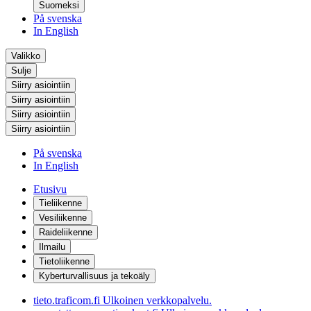
Suomeksi
På svenska
In English
Valikko
Sulje
Siirry asiointiin
Siirry asiointiin
Siirry asiointiin
Siirry asiointiin
På svenska
In English
Etusivu
Tieliikenne
Vesiliikenne
Raideliikenne
Ilmailu
Tietoliikenne
Kyberturvallisuus ja tekoäly
tieto.traficom.fi
Ulkoinen verkkopalvelu.