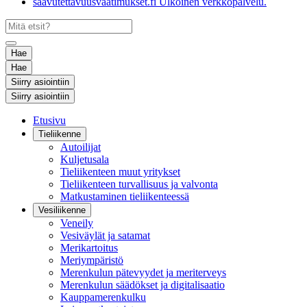
saavutettavuusvaatimukset.fi
Ulkoinen verkkopalvelu.
Hae
Hae
Siirry asiointiin
Siirry asiointiin
Etusivu
Tieliikenne
Autoilijat
Kuljetusala
Tieliikenteen muut yritykset
Tieliikenteen turvallisuus ja valvonta
Matkustaminen tieliikenteessä
Vesiliikenne
Veneily
Vesiväylät ja satamat
Merikartoitus
Meriympäristö
Merenkulun pätevyydet ja meriterveys
Merenkulun säädökset ja digitalisaatio
Kauppamerenkulku