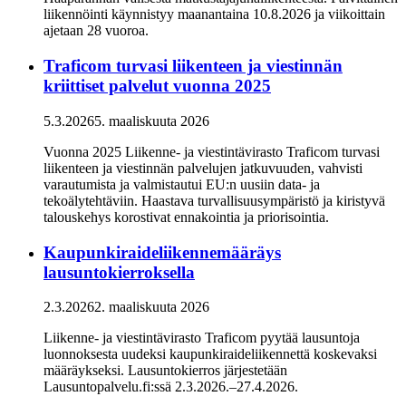
liikennöinti käynnistyy maanantaina 10.8.2026 ja viikoittain
ajetaan 28 vuoroa.
Traficom turvasi liikenteen ja viestinnän
kriittiset palvelut vuonna 2025
5.3.2026
5. maaliskuuta 2026
Vuonna 2025 Liikenne- ja viestintävirasto Traficom turvasi
liikenteen ja viestinnän palvelujen jatkuvuuden, vahvisti
varautumista ja valmistautui EU:n uusiin data- ja
tekoälytehtäviin. Haastava turvallisuusympäristö ja kiristyvä
talouskehys korostivat ennakointia ja priorisointia.
Kaupunkiraideliikennemääräys
lausuntokierroksella
2.3.2026
2. maaliskuuta 2026
Liikenne- ja viestintävirasto Traficom pyytää lausuntoja
luonnoksesta uudeksi kaupunkiraideliikennettä koskevaksi
määräykseksi. Lausuntokierros järjestetään
Lausuntopalvelu.fi:ssä 2.3.2026.–27.4.2026.