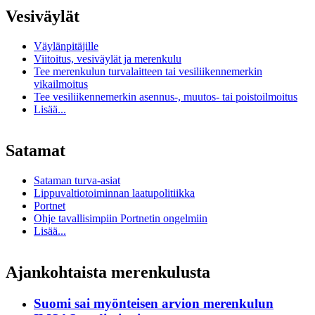
Vesiväylät
Väylänpitäjille
Viitoitus, vesiväylät ja merenkulu
Tee merenkulun turvalaitteen tai vesiliikennemerkin
vikailmoitus
Tee vesiliikennemerkin asennus-, muutos- tai poistoilmoitus
Lisää...
Satamat
Sataman turva-asiat
Lippuvaltiotoiminnan laatupolitiikka
Portnet
Ohje tavallisimpiin Portnetin ongelmiin
Lisää...
Ajankohtaista merenkulusta
Suomi sai myönteisen arvion merenkulun