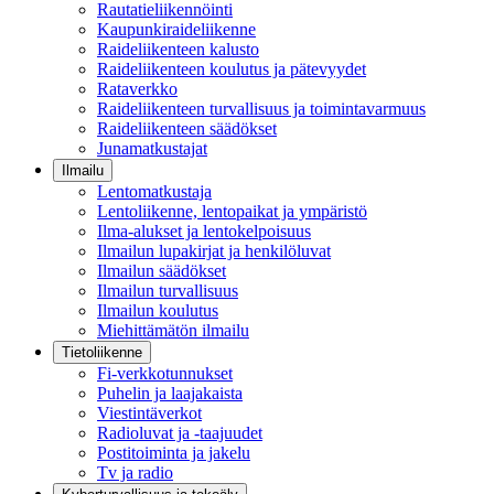
Rautatieliikennöinti
Kaupunkiraideliikenne
Raideliikenteen kalusto
Raideliikenteen koulutus ja pätevyydet
Rataverkko
Raideliikenteen turvallisuus ja toimintavarmuus
Raideliikenteen säädökset
Junamatkustajat
Ilmailu
Lentomatkustaja
Lentoliikenne, lentopaikat ja ympäristö
Ilma-alukset ja lentokelpoisuus
Ilmailun lupakirjat ja henkilöluvat
Ilmailun säädökset
Ilmailun turvallisuus
Ilmailun koulutus
Miehittämätön ilmailu
Tietoliikenne
Fi-verkkotunnukset
Puhelin ja laajakaista
Viestintäverkot
Radioluvat ja -taajuudet
Postitoiminta ja jakelu
Tv ja radio