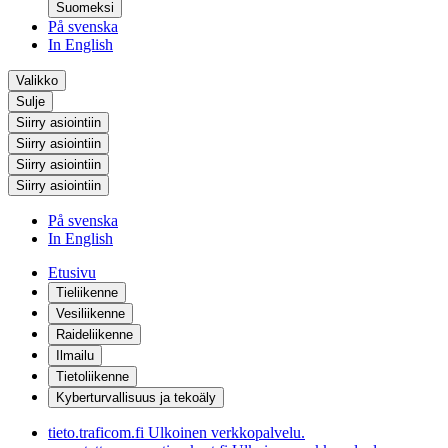
Suomeksi
På svenska
In English
Valikko
Sulje
Siirry asiointiin
Siirry asiointiin
Siirry asiointiin
Siirry asiointiin
På svenska
In English
Etusivu
Tieliikenne
Vesiliikenne
Raideliikenne
Ilmailu
Tietoliikenne
Kyberturvallisuus ja tekoäly
tieto.traficom.fi
Ulkoinen verkkopalvelu.