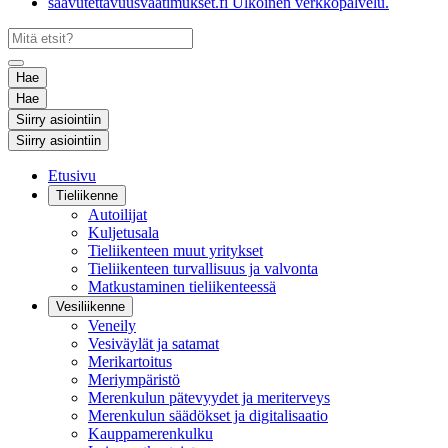
saavutettavuusvaatimukset.fi
Ulkoinen verkkopalvelu.
Hae
Hae
Siirry asiointiin
Siirry asiointiin
Etusivu
Tieliikenne
Autoilijat
Kuljetusala
Tieliikenteen muut yritykset
Tieliikenteen turvallisuus ja valvonta
Matkustaminen tieliikenteessä
Vesiliikenne
Veneily
Vesiväylät ja satamat
Merikartoitus
Meriympäristö
Merenkulun pätevyydet ja meriterveys
Merenkulun säädökset ja digitalisaatio
Kauppamerenkulku