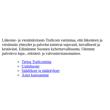
Liikenne- ja viestintävirasto Traficom varmistaa, että liikenteen ja
viestinnän yhteydet ja palvelut toimivat sujuvasti, turvallisesti ja
kestävästi. Edistämme Suomen kyberturvallisuutta. Olemme
palveleva lupa-, rekisteri- ja valvontaviranomainen.
Tietoa Traficomista
Uutishuone
Säädökset ja määräykset
Asioi kanssamme
Hinnat
Tuet ja avustukset
Yhteystiedot
Anna palautetta
© Traficom
Saavutettavuusseloste
Evästeiden
hallinta
Tietosuojaseloste