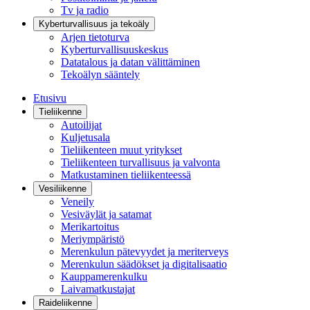
Tv ja radio
Kyberturvallisuus ja tekoäly
Arjen tietoturva
Kyberturvallisuuskeskus
Datatalous ja datan välittäminen
Tekoälyn sääntely
Etusivu
Tieliikenne
Autoilijat
Kuljetusala
Tieliikenteen muut yritykset
Tieliikenteen turvallisuus ja valvonta
Matkustaminen tieliikenteessä
Vesiliikenne
Veneily
Vesiväylät ja satamat
Merikartoitus
Meriympäristö
Merenkulun pätevyydet ja meriterveys
Merenkulun säädökset ja digitalisaatio
Kauppamerenkulku
Laivamatkustajat
Raideliikenne