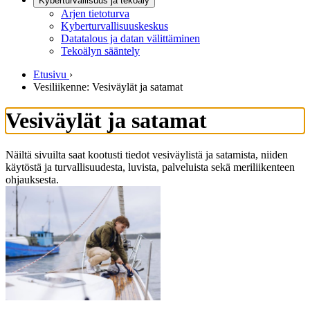
Kyberturvallisuus ja tekoäly
Arjen tietoturva
Kyberturvallisuuskeskus
Datatalous ja datan välittäminen
Tekoälyn sääntely
Etusivu
›
Vesiliikenne: Vesiväylät ja satamat
Vesiväylät ja satamat
Näiltä sivuilta saat kootusti tiedot vesiväylistä ja satamista, niiden
käytöstä ja turvallisuudesta, luvista, palveluista sekä meriliikenteen
ohjauksesta.