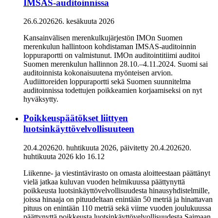
IMSAS-auditoinnissa
26.6.2026
26. kesäkuuta 2026
Kansainvälisen merenkulkujärjestön IMOn Suomen
merenkulun hallintoon kohdistaman IMSAS-auditoinnin
loppuraportti on valmistunut. IMOn auditointitiimi auditoi
Suomen merenkulun hallinnon 28.10.–4.11.2024. Suomi sai
auditoinnista kokonaisuutena myönteisen arvion.
Audiittoreiden loppuraportti sekä Suomen suunnitelma
auditoinnissa todettujen poikkeamien korjaamiseksi on nyt
hyväksytty.
Poikkeuspäätökset liittyen
luotsinkäyttövelvollisuuteen
20.4.2026
20. huhtikuuta 2026
, päivitetty
20.4.2026
20.
huhtikuuta 2026
klo
16.12
Liikenne- ja viestintävirasto on omasta aloitteestaan päättänyt
vielä jatkaa kuluvan vuoden helmikuussa päättynyttä
poikkeusta luotsinkäyttövelvollisuudesta hinausyhdistelmille,
joissa hinaaja on pituudeltaan enintään 50 metriä ja hinattavan
pituus on enintään 110 metriä sekä viime vuoden joulukuussa
päättynyttä poikkeusta luotsinkäyttövelvollisuudesta Saimaan