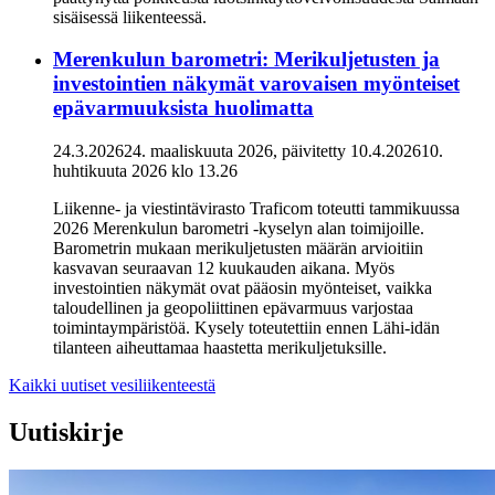
sisäisessä liikenteessä.
Merenkulun barometri: Merikuljetusten ja
investointien näkymät varovaisen myönteiset
epävarmuuksista huolimatta
24.3.2026
24. maaliskuuta 2026
, päivitetty
10.4.2026
10.
huhtikuuta 2026
klo
13.26
Liikenne- ja viestintävirasto Traficom toteutti tammikuussa
2026 Merenkulun barometri -kyselyn alan toimijoille.
Barometrin mukaan merikuljetusten määrän arvioitiin
kasvavan seuraavan 12 kuukauden aikana. Myös
investointien näkymät ovat pääosin myönteiset, vaikka
taloudellinen ja geopoliittinen epävarmuus varjostaa
toimintaympäristöä. Kysely toteutettiin ennen Lähi-idän
tilanteen aiheuttamaa haastetta merikuljetuksille.
Kaikki uutiset vesiliikenteestä
Uutiskirje