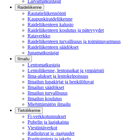
Laivamatkustajat
Raideliikenne
Rautatieliikennöinti
Kaupunkiraideliikenne
Raideliikenteen kalusto
Raideliikenteen koulutus ja pätevyydet
Rataverkko
Raideliikenteen turvallisuus ja toimintavarmuus
Raideliikenteen säädökset
Junamatkustajat
Ilmailu
Lentomatkustaja
Lentoliikenne, lentopaikat ja ympäristö
Ilma-alukset ja lentokelpoisuus
Ilmailun lupakirjat ja henkilöluvat
Ilmailun säädökset
Ilmailun turvallisuus
Ilmailun koulutus
Miehittämätön ilmailu
Tietoliikenne
Fi-verkkotunnukset
Puhelin ja laajakaista
Viestintäverkot
Radioluvat ja -taajuudet
Postitoiminta ja jakelu