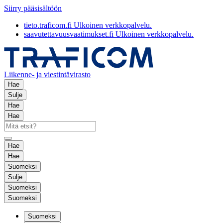
Siirry pääsisältöön
tieto.traficom.fi
Ulkoinen verkkopalvelu.
saavutettavuusvaatimukset.fi
Ulkoinen verkkopalvelu.
Liikenne- ja viestintävirasto
Hae
Sulje
Hae
Hae
Hae
Hae
Suomeksi
Sulje
Suomeksi
Suomeksi
Suomeksi