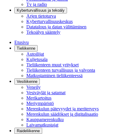
Tv ja radio
Kyberturvallisuus ja tekoäly
Arjen tietoturva
Kyberturvallisuuskeskus
Datatalous ja datan välittäminen
Tekoälyn sääntely
Etusivu
Tieliikenne
Autoilijat
Kuljetusala
Tieliikenteen muut yritykset
Tieliikenteen turvallisuus ja valvonta
Matkustaminen tieliikenteessä
Vesiliikenne
Veneily
Vesiväylät ja satamat
Merikartoitus
Meriympäristö
Merenkulun pätevyydet ja meriterveys
Merenkulun säädökset ja digitalisaatio
Kauppamerenkulku
Laivamatkustajat
Raideliikenne