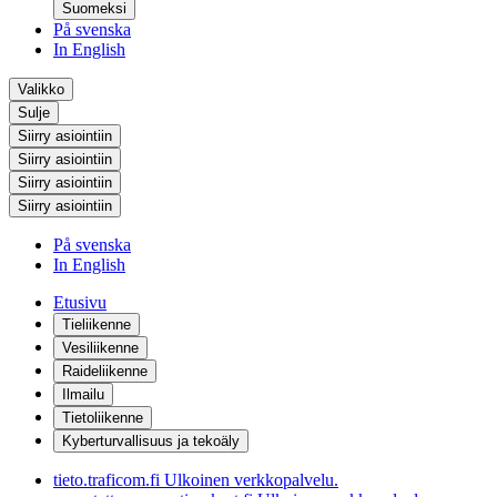
Suomeksi
På svenska
In English
Valikko
Sulje
Siirry asiointiin
Siirry asiointiin
Siirry asiointiin
Siirry asiointiin
På svenska
In English
Etusivu
Tieliikenne
Vesiliikenne
Raideliikenne
Ilmailu
Tietoliikenne
Kyberturvallisuus ja tekoäly
tieto.traficom.fi
Ulkoinen verkkopalvelu.