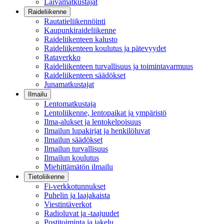
Laivamatkustajat
Raideliikenne
Rautatieliikennöinti
Kaupunkiraideliikenne
Raideliikenteen kalusto
Raideliikenteen koulutus ja pätevyydet
Rataverkko
Raideliikenteen turvallisuus ja toimintavarmuus
Raideliikenteen säädökset
Junamatkustajat
Ilmailu
Lentomatkustaja
Lentoliikenne, lentopaikat ja ympäristö
Ilma-alukset ja lentokelpoisuus
Ilmailun lupakirjat ja henkilöluvat
Ilmailun säädökset
Ilmailun turvallisuus
Ilmailun koulutus
Miehittämätön ilmailu
Tietoliikenne
Fi-verkkotunnukset
Puhelin ja laajakaista
Viestintäverkot
Radioluvat ja -taajuudet
Postitoiminta ja jakelu