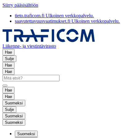
Siirry pääsisältöön
tieto.traficom.fi
Ulkoinen verkkopalvelu.
saavutettavuusvaatimukset.fi
Ulkoinen verkkopalvelu.
Liikenne- ja viestintävirasto
Hae
Sulje
Hae
Hae
Hae
Hae
Suomeksi
Sulje
Suomeksi
Suomeksi
Suomeksi