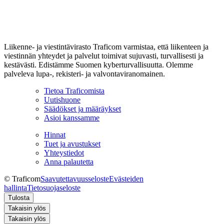
Liikenne- ja viestintävirasto Traficom varmistaa, että liikenteen ja
viestinnän yhteydet ja palvelut toimivat sujuvasti, turvallisesti ja
kestävästi. Edistämme Suomen kyberturvallisuutta. Olemme
palveleva lupa-, rekisteri- ja valvontaviranomainen.
Tietoa Traficomista
Uutishuone
Säädökset ja määräykset
Asioi kanssamme
Hinnat
Tuet ja avustukset
Yhteystiedot
Anna palautetta
© Traficom
Saavutettavuusseloste
Evästeiden
hallinta
Tietosuojaseloste
Tulosta
Takaisin ylös
Takaisin ylös