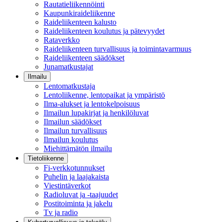
Rautatieliikennöinti
Kaupunkiraideliikenne
Raideliikenteen kalusto
Raideliikenteen koulutus ja pätevyydet
Rataverkko
Raideliikenteen turvallisuus ja toimintavarmuus
Raideliikenteen säädökset
Junamatkustajat
Ilmailu
Lentomatkustaja
Lentoliikenne, lentopaikat ja ympäristö
Ilma-alukset ja lentokelpoisuus
Ilmailun lupakirjat ja henkilöluvat
Ilmailun säädökset
Ilmailun turvallisuus
Ilmailun koulutus
Miehittämätön ilmailu
Tietoliikenne
Fi-verkkotunnukset
Puhelin ja laajakaista
Viestintäverkot
Radioluvat ja -taajuudet
Postitoiminta ja jakelu
Tv ja radio