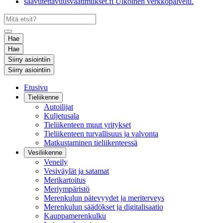
saavutettavuusvaatimukset.fi
Ulkoinen verkkopalvelu.
Hae
Hae
Siirry asiointiin
Siirry asiointiin
Etusivu
Tieliikenne
Autoilijat
Kuljetusala
Tieliikenteen muut yritykset
Tieliikenteen turvallisuus ja valvonta
Matkustaminen tieliikenteessä
Vesiliikenne
Veneily
Vesiväylät ja satamat
Merikartoitus
Meriympäristö
Merenkulun pätevyydet ja meriterveys
Merenkulun säädökset ja digitalisaatio
Kauppamerenkulku