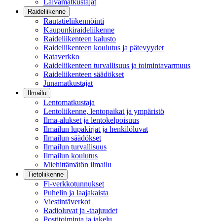
Laivamatkustajat
Raideliikenne
Rautatieliikennöinti
Kaupunkiraideliikenne
Raideliikenteen kalusto
Raideliikenteen koulutus ja pätevyydet
Rataverkko
Raideliikenteen turvallisuus ja toimintavarmuus
Raideliikenteen säädökset
Junamatkustajat
Ilmailu
Lentomatkustaja
Lentoliikenne, lentopaikat ja ympäristö
Ilma-alukset ja lentokelpoisuus
Ilmailun lupakirjat ja henkilöluvat
Ilmailun säädökset
Ilmailun turvallisuus
Ilmailun koulutus
Miehittämätön ilmailu
Tietoliikenne
Fi-verkkotunnukset
Puhelin ja laajakaista
Viestintäverkot
Radioluvat ja -taajuudet
Postitoiminta ja jakelu