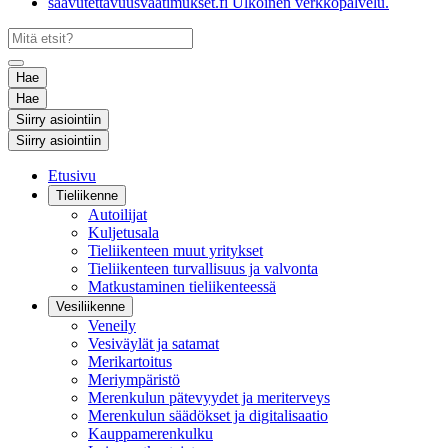
saavutettavuusvaatimukset.fi
Ulkoinen verkkopalvelu.
Hae
Hae
Siirry asiointiin
Siirry asiointiin
Etusivu
Tieliikenne
Autoilijat
Kuljetusala
Tieliikenteen muut yritykset
Tieliikenteen turvallisuus ja valvonta
Matkustaminen tieliikenteessä
Vesiliikenne
Veneily
Vesiväylät ja satamat
Merikartoitus
Meriympäristö
Merenkulun pätevyydet ja meriterveys
Merenkulun säädökset ja digitalisaatio
Kauppamerenkulku