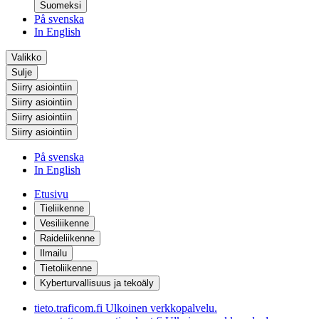
Suomeksi
På svenska
In English
Valikko
Sulje
Siirry asiointiin
Siirry asiointiin
Siirry asiointiin
Siirry asiointiin
På svenska
In English
Etusivu
Tieliikenne
Vesiliikenne
Raideliikenne
Ilmailu
Tietoliikenne
Kyberturvallisuus ja tekoäly
tieto.traficom.fi
Ulkoinen verkkopalvelu.