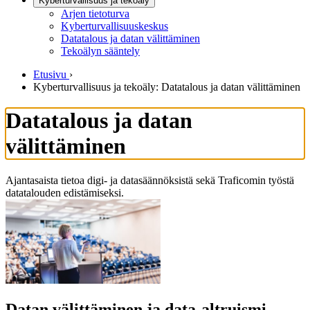
Kyberturvallisuus ja tekoäly
Arjen tietoturva
Kyberturvallisuuskeskus
Datatalous ja datan välittäminen
Tekoälyn sääntely
Etusivu
›
Kyberturvallisuus ja tekoäly: Datatalous ja datan välittäminen
Datatalous ja datan
välittäminen
Ajantasaista tietoa digi- ja datasäännöksistä sekä Traficomin työstä
datatalouden edistämiseksi.
Datan välittäminen ja data-altruismi