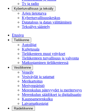
Tv ja radio
Kyberturvallisuus ja tekoäly
Arjen tietoturva
Kyberturvallisuuskeskus
Datatalous ja datan välittäminen
Tekoälyn sääntely
Etusivu
Tieliikenne
Autoilijat
Kuljetusala
Tieliikenteen muut yritykset
Tieliikenteen turvallisuus ja valvonta
Matkustaminen tieliikenteessä
Vesiliikenne
Veneily
Vesiväylät ja satamat
Merikartoitus
Meriympäristö
Merenkulun pätevyydet ja meriterveys
Merenkulun säädökset ja digitalisaatio
Kauppamerenkulku
Laivamatkustajat
Raideliikenne