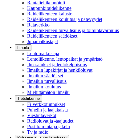
Rautatieliikennöinti
Kaupunkiraideliikenne
Raideliikenteen kalusto
Raideliikenteen koulutus ja pätevyydet
Rataverkko
Raideliikenteen turvallisuus ja toimintavarmuus
Raideliikenteen säädökset
Junamatkustajat
Ilmailu
Lentomatkustaja
Lentoliikenne, lentopaikat ja ympäristö
Ilma-alukset ja lentokelpoisuus
Ilmailun lupakirjat ja henkilöluvat
Ilmailun säädökset
Ilmailun turvallisuus
Ilmailun koulutus
Miehittämätön ilmailu
Tietoliikenne
Fi-verkkotunnukset
Puhelin ja laajakaista
Viestintäverkot
Radioluvat ja -taajuudet
Postitoiminta ja jakelu
Tv ja radio