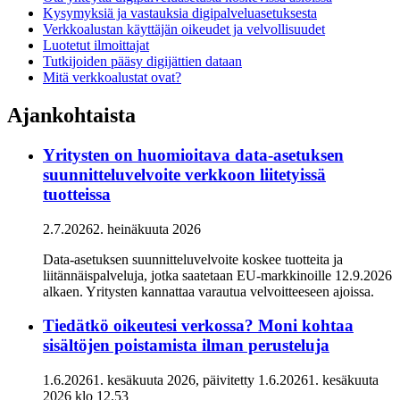
Kysymyksiä ja vastauksia digipalveluasetuksesta
Verkkoalustan käyttäjän oikeudet ja velvollisuudet
Luotetut ilmoittajat
Tutkijoiden pääsy digijättien dataan
Mitä verkkoalustat ovat?
Ajankohtaista
Yritysten on huomioitava data-asetuksen
suunnitteluvelvoite verkkoon liitetyissä
tuotteissa
2.7.2026
2. heinäkuuta 2026
Data-asetuksen suunnitteluvelvoite koskee tuotteita ja
liitännäispalveluja, jotka saatetaan EU-markkinoille 12.9.2026
alkaen. Yritysten kannattaa varautua velvoitteeseen ajoissa.
Tiedätkö oikeutesi verkossa? Moni kohtaa
sisältöjen poistamista ilman perusteluja
1.6.2026
1. kesäkuuta 2026
, päivitetty
1.6.2026
1. kesäkuuta
2026
klo
12.53