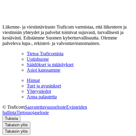
Liikenne- ja viestintävirasto Traficom varmistaa, että liikenteen ja
viestinnän yhteydet ja palvelut toimivat sujuvasti, turvallisesti ja
kestävästi. Edistämme Suomen kyberturvallisuutta. Olemme
palveleva lupa-, rekisteri- ja valvontaviranomainen.
Tietoa Traficomista
Uutishuone
Säädökset ja määräykset
Asioi kanssamme
Hinnat
Tuet ja avustukset
Yhteystiedot
Anna palautetta
© Traficom
Saavutettavuusseloste
Evästeiden
hallinta
Tietosuojaseloste
Tulosta
Takaisin ylös
Takaisin ylös