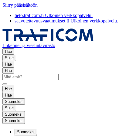
Siirry pääsisältöön
tieto.traficom.fi
Ulkoinen verkkopalvelu.
saavutettavuusvaatimukset.fi
Ulkoinen verkkopalvelu.
Liikenne- ja viestintävirasto
Hae
Sulje
Hae
Hae
Hae
Hae
Suomeksi
Sulje
Suomeksi
Suomeksi
Suomeksi