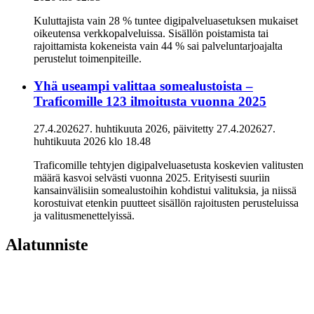
Kuluttajista vain 28 % tuntee digipalveluasetuksen mukaiset
oikeutensa verkkopalveluissa. Sisällön poistamista tai
rajoittamista kokeneista vain 44 % sai palveluntarjoajalta
perustelut toimenpiteille.
Yhä useampi valittaa somealustoista –
Traficomille 123 ilmoitusta vuonna 2025
27.4.2026
27. huhtikuuta 2026
, päivitetty
27.4.2026
27.
huhtikuuta 2026
klo
18.48
Traficomille tehtyjen digipalveluasetusta koskevien valitusten
määrä kasvoi selvästi vuonna 2025. Erityisesti suuriin
kansainvälisiin somealustoihin kohdistui valituksia, ja niissä
korostuivat etenkin puutteet sisällön rajoitusten perusteluissa
ja valitusmenettelyissä.
Alatunniste