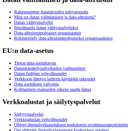
Rakennamme datatalouden tulevaisuutta
Mitä on datan välittäminen ja data-altruismi?
Datan välityspalvelut
Ilmoittaudu datan välityspalveluksi
Data-altruismipohjaiset organisaatiot
Rekisteröidy data-altruismipohjaiseksi organisaatioksi
EU:n data-asetus
Tietoa data-asetuksesta
Datankäsittelypalveluiden vaihtaminen
Datan haltijan velvollisuudet
Verkkoon liitetyn laitteen käyttäjän oikeudet
Data asetuksen valvonta
Kolmannen osapuolen oikeus saada dataa
Verkkoalustat ja säilytyspalvelut
Säilytyspalvelut
Verkkoalustan velvollisuudet
Ohjeet digipalveluasetuksen mukaiseen avoimuusraportointiin
Ota yhteyttä digipalveluasetusta koskevissa asioissa