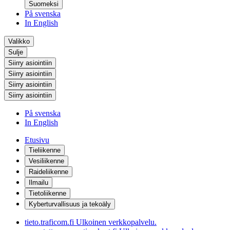
Suomeksi
På svenska
In English
Valikko
Sulje
Siirry asiointiin
Siirry asiointiin
Siirry asiointiin
Siirry asiointiin
På svenska
In English
Etusivu
Tieliikenne
Vesiliikenne
Raideliikenne
Ilmailu
Tietoliikenne
Kyberturvallisuus ja tekoäly
tieto.traficom.fi
Ulkoinen verkkopalvelu.