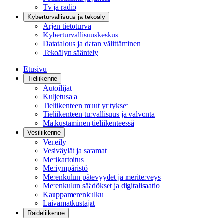
Tv ja radio
Kyberturvallisuus ja tekoäly
Arjen tietoturva
Kyberturvallisuuskeskus
Datatalous ja datan välittäminen
Tekoälyn sääntely
Etusivu
Tieliikenne
Autoilijat
Kuljetusala
Tieliikenteen muut yritykset
Tieliikenteen turvallisuus ja valvonta
Matkustaminen tieliikenteessä
Vesiliikenne
Veneily
Vesiväylät ja satamat
Merikartoitus
Meriympäristö
Merenkulun pätevyydet ja meriterveys
Merenkulun säädökset ja digitalisaatio
Kauppamerenkulku
Laivamatkustajat
Raideliikenne