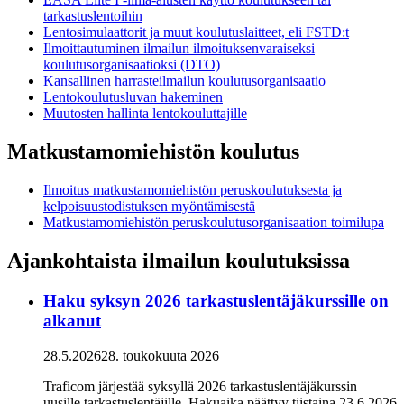
tarkastuslentoihin
Lentosimulaattorit ja muut koulutuslaitteet, eli FSTD:t
Ilmoittautuminen ilmailun ilmoituksenvaraiseksi
koulutusorganisaatioksi (DTO)
Kansallinen harrasteilmailun koulutusorganisaatio
Lentokoulutusluvan hakeminen
Muutosten hallinta lentokouluttajille
Matkustamomiehistön koulutus
Ilmoitus matkustamomiehistön peruskoulutuksesta ja
kelpoisuustodistuksen myöntämisestä
Matkustamomiehistön peruskoulutusorganisaation toimilupa
Ajankohtaista ilmailun koulutuksissa
Haku syksyn 2026 tarkastuslentäjäkurssille on
alkanut
28.5.2026
28. toukokuuta 2026
Traficom järjestää syksyllä 2026 tarkastuslentäjäkurssin
uusille tarkastuslentäjille. Hakuaika päättyy tiistaina 23.6.2026