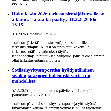
klo 16.15.
Haku kesän 2026 tarkastuslentäjäkurssille on
alkanut. Hakuaika päättyy 31.3.2026 klo
16.15.
3.3.2026
3. maaliskuuta 2026
Traficom järjestää tarkastuslentäjäkurssin uusille
tarkastuslentäjille. Kurssi on tarkoitettu kokeneille
tarkastuslentäjän vaatimukset täyttäville
lennonopettajakelpuutuksen haltijoille, joilla ei ole aiemmin
ollut tarkastuslentäjävaltuutusta.
Sotilashyvitysraporttien hyödyntäminen
siviililupakirjojen hakemista varten on
mahdollista
5.12.2025
5. joulukuuta 2025
, päivitetty
5.12.2025
5.
joulukuuta 2025
klo
13.03
Traficom päivittää sotilashyvitysraportteja yhteistyössä
Ilmavoimien kanssa. Aiemmin voimassa ollutta rajoitettua