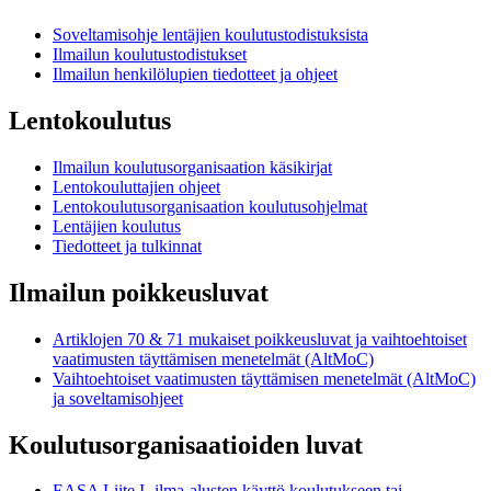
Soveltamisohje lentäjien koulutustodistuksista
Ilmailun koulutustodistukset
Ilmailun henkilölupien tiedotteet ja ohjeet
Lentokoulutus
Ilmailun koulutusorganisaation käsikirjat
Lentokouluttajien ohjeet
Lentokoulutusorganisaation koulutusohjelmat
Lentäjien koulutus
Tiedotteet ja tulkinnat
Ilmailun poikkeusluvat
Artiklojen 70 & 71 mukaiset poikkeusluvat ja vaihtoehtoiset
vaatimusten täyttämisen menetelmät (AltMoC)
Vaihtoehtoiset vaatimusten täyttämisen menetelmät (AltMoC)
ja soveltamisohjeet
Koulutusorganisaatioiden luvat
EASA Liite I -ilma-alusten käyttö koulutukseen tai