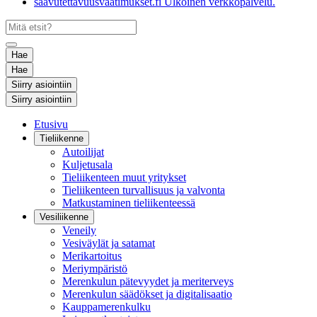
saavutettavuusvaatimukset.fi
Ulkoinen verkkopalvelu.
Hae
Hae
Siirry asiointiin
Siirry asiointiin
Etusivu
Tieliikenne
Autoilijat
Kuljetusala
Tieliikenteen muut yritykset
Tieliikenteen turvallisuus ja valvonta
Matkustaminen tieliikenteessä
Vesiliikenne
Veneily
Vesiväylät ja satamat
Merikartoitus
Meriympäristö
Merenkulun pätevyydet ja meriterveys
Merenkulun säädökset ja digitalisaatio
Kauppamerenkulku