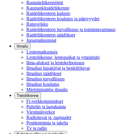
Rautatieliikennöinti
Kaupunkiraideliikenne
Raideliikenteen kalusto
Raideliikenteen koulutus ja pätevyydet
Rataverkko
Raideliikenteen turvallisuus ja toimintavarmuus
Raideliikenteen säädökset
Junamatkustajat
Ilmailu
Lentomatkustaja
Lentoliikenne, lentopaikat ja ympäristö
Ilma-alukset ja lentokelpoisuus
Ilmailun lupakirjat ja henkilöluvat
Ilmailun säädökset
Ilmailun turvallisuus
Ilmailun koulutus
Miehittämätön ilmailu
Tietoliikenne
Fi-verkkotunnukset
Puhelin ja laajakaista
Viestintäverkot
Radioluvat ja -taajuudet
Postitoiminta ja jakelu
Tv ja radio