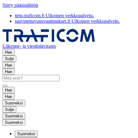
Siirry pääsisältöön
tieto.traficom.fi
Ulkoinen verkkopalvelu.
saavutettavuusvaatimukset.fi
Ulkoinen verkkopalvelu.
Liikenne- ja viestintävirasto
Hae
Sulje
Hae
Hae
Hae
Hae
Suomeksi
Sulje
Suomeksi
Suomeksi
Suomeksi