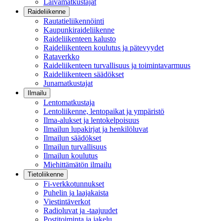
Laivamatkustajat
Raideliikenne
Rautatieliikennöinti
Kaupunkiraideliikenne
Raideliikenteen kalusto
Raideliikenteen koulutus ja pätevyydet
Rataverkko
Raideliikenteen turvallisuus ja toimintavarmuus
Raideliikenteen säädökset
Junamatkustajat
Ilmailu
Lentomatkustaja
Lentoliikenne, lentopaikat ja ympäristö
Ilma-alukset ja lentokelpoisuus
Ilmailun lupakirjat ja henkilöluvat
Ilmailun säädökset
Ilmailun turvallisuus
Ilmailun koulutus
Miehittämätön ilmailu
Tietoliikenne
Fi-verkkotunnukset
Puhelin ja laajakaista
Viestintäverkot
Radioluvat ja -taajuudet
Postitoiminta ja jakelu