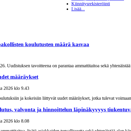
Kiinnitysrekisteröinti
Lisää...
 pakollisten koulutusten määrä kasvaa
26. Uudistuksen tavoitteena on parantaa ammattitaitoa sekä yhtenäistää ta
 uudet määräykset
ta 2026
klo
9.43
ulutuksiin ja kokeisiin liittyvät uudet määräykset, jotka tulevat voimaa
lutus, valvonta ja hinnoittelun läpinäkyvyys tiukentuv
ta 2026
klo
8.08
en ammattitaitoa, lisätä asiakkaiden turvallisuutta sekä yhtenäistää alan