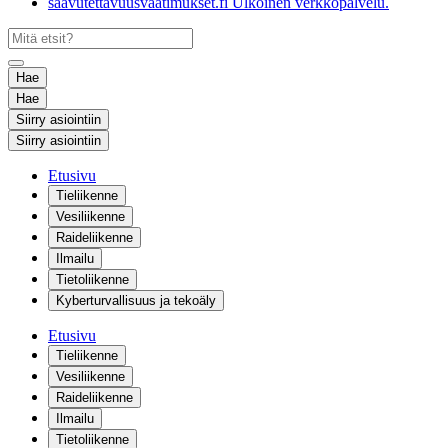
saavutettavuusvaatimukset.fi
Ulkoinen verkkopalvelu.
Hae
Hae
Siirry asiointiin
Siirry asiointiin
Etusivu
Tieliikenne
Vesiliikenne
Raideliikenne
Ilmailu
Tietoliikenne
Kyberturvallisuus ja tekoäly
Etusivu
Tieliikenne
Vesiliikenne
Raideliikenne
Ilmailu
Tietoliikenne