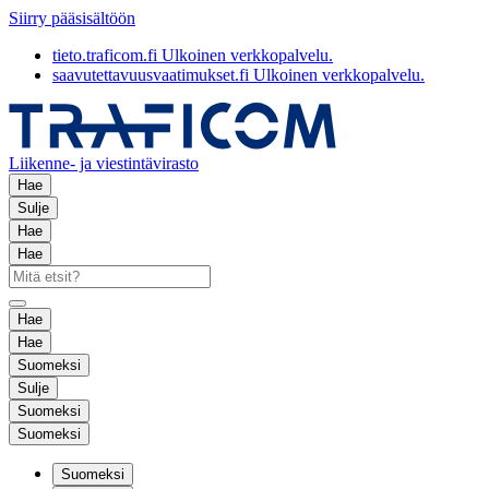
Siirry pääsisältöön
tieto.traficom.fi
Ulkoinen verkkopalvelu.
saavutettavuusvaatimukset.fi
Ulkoinen verkkopalvelu.
Liikenne- ja viestintävirasto
Hae
Sulje
Hae
Hae
Hae
Hae
Suomeksi
Sulje
Suomeksi
Suomeksi
Suomeksi