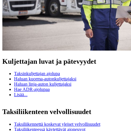
Kuljettajan luvat ja pätevyydet
Taksinkuljettajan ajolupa
Haluan kuorma-autonkuljettajaksi
Haluan linja-auton kuljettajaksi
Hae ADR-ajolupaa
Lisää...
Taksiliikenteen velvollisuudet
Taksiliikennettä koskevat yleiset velvollisuudet
Taksiliikenteessä käytettävät ajoneuvot