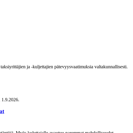
ksiyrittäjien ja -kuljettajien pätevyysvaatimuksia valtakunnallisesti.
n 1.9.2026.
at
 käytäntöjä. Myös kuluttajalle avautuu paremmat mahdollisuudet