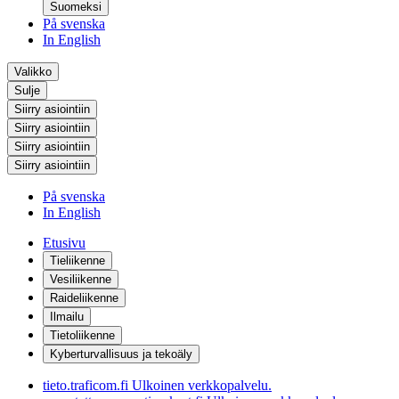
Suomeksi
På svenska
In English
Valikko
Sulje
Siirry asiointiin
Siirry asiointiin
Siirry asiointiin
Siirry asiointiin
På svenska
In English
Etusivu
Tieliikenne
Vesiliikenne
Raideliikenne
Ilmailu
Tietoliikenne
Kyberturvallisuus ja tekoäly
tieto.traficom.fi
Ulkoinen verkkopalvelu.