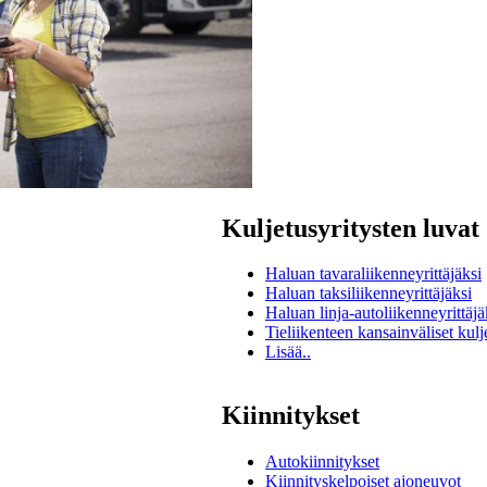
Kuljetusyritysten luvat
Haluan tavaraliikenneyrittäjäksi
Haluan taksiliikenneyrittäjäksi
Haluan linja-autoliikenneyrittäjä
Tieliikenteen kansainväliset kulj
Lisää..
Kiinnitykset
Autokiinnitykset
Kiinnityskelpoiset ajoneuvot