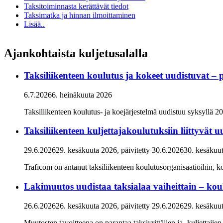
Taksitoiminnasta kerättävät tiedot
Taksimatka ja hinnan ilmoittaminen
Lisää..
Ajankohtaista kuljetusalalla
Taksiliikenteen koulutus ja kokeet uudistuvat –
6.7.2026
6. heinäkuuta 2026
Taksiliikenteen koulutus- ja koejärjestelmä uudistuu syksyllä 20
Taksiliikenteen kuljettajakoulutuksiin liittyvät
29.6.2026
29. kesäkuuta 2026
, päivitetty
30.6.2026
30. kesäkuu
Traficom on antanut taksiliikenteen koulutusorganisaatioihin, ko
Lakimuutos uudistaa taksialaa vaiheittain – kou
26.6.2026
26. kesäkuuta 2026
, päivitetty
29.6.2026
29. kesäkuu
Muutosten tavoitteena on parantaa taksiyrittäjien ja -kuljettaji