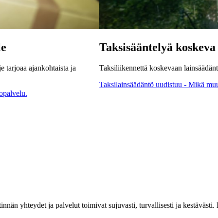
le
Taksisääntelyä koskeva
e tarjoaa ajankohtaista ja
Taksiliikennettä koskevaan lainsäädän
Taksilainsäädäntö uudistuu - Mikä mu
opalvelu.
estinnän yhteydet ja palvelut toimivat sujuvasti, turvallisesti ja kestäv